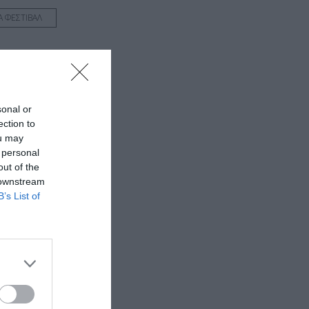
Α ΦΕΣΤΙΒΑΛ
sonal or
ection to
ou may
 personal
out of the
 downstream
B’s List of