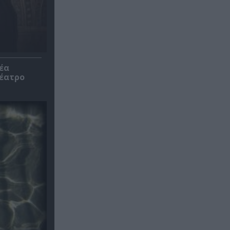
έα
θέατρο