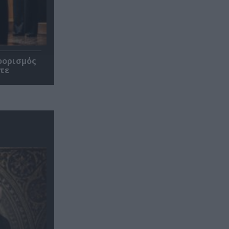
οορισμός
τε