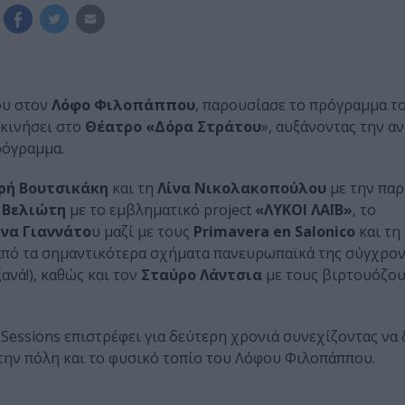
του στον
Λόφο Φιλοπάππου
, παρουσίασε το πρόγραμμα τ
εκινήσει στο
Θέατρο «Δόρα Στράτου
», αυξάνοντας την 
ρόγραμμα.
ή Βουτσικάκη
και τη
Λίνα Νικολακοπούλου
με την πα
 Βελιώτη
με το εμβληματικό project
«ΛΥΚΟΙ ΛΑΪΒ»
, το
να Γιαννάτο
υ μαζί με τους
Primavera en Salonico
και τη
από τα σημαντικότερα σχήματα πανευρωπαϊκά της σύγχρο
ξανά!), καθώς και τον
Σταύρο Λάντσια
με τους βιρτουόζου
ll Sessions επιστρέφει για δεύτερη χρονιά συνεχίζοντας να
την πόλη και το φυσικό τοπίο του Λόφου Φιλοπάππου.