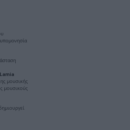
ου
ανυπομονησία
ράσταση
Lamia
νης μουσικής
ς μουσικούς
 δημιουργεί