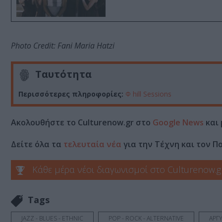
Photo Credit: Fani Maria Hatzi
Ταυτότητα
Περισσότερες πληροφορίες:
Φ hill Sessions
Ακολουθήστε το Culturenow.gr στο
Google News
και 
Δείτε όλα τα
τελευταία νέα
για την Τέχνη και τον Π
Κάθε μέρα νέοι διαγωνισμοί στο Culturenow.g
Tags
JAZZ - BLUES - ETHNIC
POP - ROCK - ALTERNATIVE
ΑΡΓ