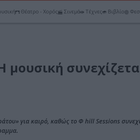
υσική
Θέατρο - Χορός
Σινεμά
Τέχνες
Βιβλίο
Φεσ
: Η μουσική συνεχίζετα
άτου» για καιρό, καθώς το Φ hill Sessions συνεχί
ραμμα.