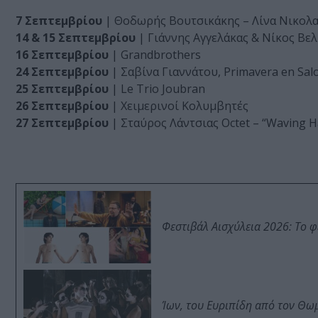
7 Σεπτεμβρίου
| Θοδωρής Βουτσικάκης – Λίνα Νικολ
14 & 15 Σεπτεμβρίου
| Γιάννης Αγγελάκας & Νίκος Βελ
16 Σεπτεμβρίου
| Grandbrothers
24 Σεπτεμβρίου
| Σαβίνα Γιαννάτου, Primavera en Salo
25 Σεπτεμβρίου
| Le Trio Joubran
26 Σεπτεμβρίου
| Χειμερινοί Κολυμβητές
27 Σεπτεμβρίου
| Σταύρος Λάντσιας Octet – “Waving 
Φεστιβάλ Αισχύλεια 2026: Το 
Ίων, του Ευριπίδη από τον Θ