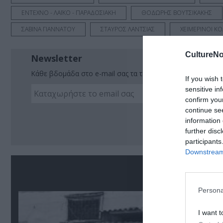
ΕΝΤΕΧΝΟ - ΛΑΪΚΟ - ΠΑΡΑΔΟΣΙΑΚΗ
ΘΟΔΩΡΗΣ ΒΟΥΤΣΙΚΑΚΗΣ
ΣΑΒΙΝΑ ΓΙΑΝΝΑΤΟΥ
ΣΤΑΥΡΟΣ ΛΑΝΤΣΙΑΣ
ΧΕΙΜΕΡΙΝΟΙ Κ
CultureNo
Newsletter
Κάθε βδομάδα στο e-mail σας τα τελευταία νέα για την Τέχ
If you wish 
sensitive in
confirm you
continue se
Ακο
information 
further disc
participants
Downstream 
Σ
Persona
I want t