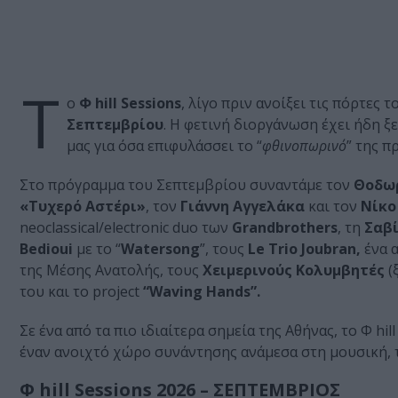
Τ
ο
Φ hill Sessions
, λίγο πριν ανοίξει τις πόρτες 
Σεπτεμβρίου
. Η φετινή διοργάνωση έχει ήδη ξ
μας για όσα επιφυλάσσει το “
φθινοπωρινό
” της π
Στο πρόγραμμα του Σεπτεμβρίου συναντάμε τον
Θοδωρ
«Τυχερό Αστέρι»
, τον
Γιάννη Αγγελάκα
και τον
Νίκο
neoclassical/electronic duo των
Grandbrothers
, τη
Σαβί
Bedioui
με το “
Watersong
”, τους
Le Trio Joubran,
ένα 
της Μέσης Ανατολής, τους
Χειμερινούς Κολυμβητές
(
του και το project
“Waving Hands”.
Σε ένα από τα πιο ιδιαίτερα σημεία της Αθήνας, το Φ hi
έναν ανοιχτό χώρο συνάντησης ανάμεσα στη μουσική, 
Φ hill Sessions 2026 – ΣΕΠΤΕΜΒΡΙΟΣ