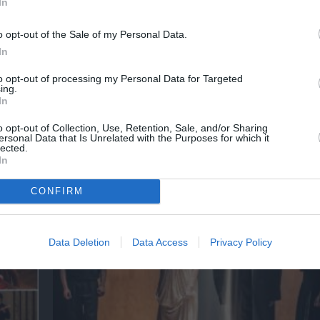
In
o opt-out of the Sale of my Personal Data.
In
to opt-out of processing my Personal Data for Targeted
ing.
In
o opt-out of Collection, Use, Retention, Sale, and/or Sharing
ersonal Data that Is Unrelated with the Purposes for which it
lected.
In
δώ,
Έρχεται το 5ο Διεθνές Φεστιβάλ Κινηματο
Κεφαλονιάς «Κύματα»
CONFIRM
Data Deletion
Data Access
Privacy Policy