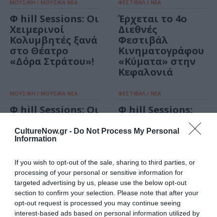
ΜΟΥΣΙΚΗ / ΜΟΥΣΙΚΑ ΝΕΑ
ΦΕΣΤΙΒΑΛ / ΝΕΑ
Φ hill Sessions: Οι
Έρχεται το 4ο
Χειμερινοί
Διεθνές
Κολυμβητές ξανά
Φεστιβάλ
στο Θέατρο
Κινηματογράφου
«Δόρα Στράτου»!
«Κύματα» στην
Κεφαλονιά
ΜΟΥΣΙΚΗ / ΜΟΥΣΙΚΑ ΝΕΑ
ΦΕΣΤΙΒΑΛ / ΝΕΑ
Φ hill Sessions: Οι
Φ hill Sessions:
Χειμερινοί
Ένα νέο
Κολυμβητές στο
φεστιβάλ
CultureNow.gr -
Do Not Process My Personal
Information
Θέατρο «Δόρα
έρχεται στον
Στράτου»
Λόφο
Φιλοπάππου!
If you wish to opt-out of the sale, sharing to third parties, or
processing of your personal or sensitive information for
targeted advertising by us, please use the below opt-out
ΜΟΥΣΙΚΗ / ΜΟΥΣΙΚΑ ΝΕΑ
section to confirm your selection. Please note that after your
Οι Χειμερινοί
opt-out request is processed you may continue seeing
Κολυμβητές με
interest-based ads based on personal information utilized by