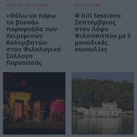
ΜΟΥΣΙΚΗ / ΜΟΥΣΙΚΑ ΝΕΑ
ΦΕΣΤΙΒΑΛ / ΝΕΑ
«Θέλω να πάρω
Φ hill Sessions:
τα βουνά»
Σεπτέμβριος
παραφυάδα των
στον Λόφο
Χειμερινών
Φιλοπάππου με 5
Κολυμβητών
μοναδικές
στον Φιλολογικό
συναυλίες
Σύλλογο
Παρνασσός