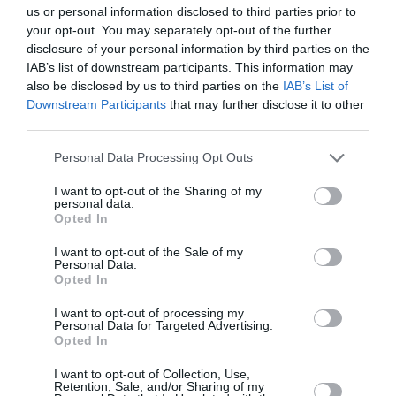
τους Τhe
us or personal information disclosed to third parties prior to
Speakeasies
your opt-out. You may separately opt-out of the further
Swing Band στο
disclosure of your personal information by third parties on the
Gagarin 205!
IAB’s list of downstream participants. This information may
also be disclosed by us to third parties on the
IAB’s List of
Downstream Participants
that may further disclose it to other
ΜΟΥΣΙΚΗ / ΜΟΥΣΙΚΑ ΝΕΑ
third parties.
Χειμερινοί
Personal Data Processing Opt Outs
Κολυμβητές για
μουσικά
I want to opt-out of the Sharing of my
personal data.
μακροβούτια στο
Opted In
Piraeus Club
Academy
I want to opt-out of the Sale of my
Personal Data.
Opted In
ΦΕΣΤΙΒΑΛ / ΝΕΑ
ΜΟΥΣΙΚΗ / ΜΟΥΣΙΚΑ ΝΕΑ
Κάτι Σαν
Μουσική
I want to opt-out of processing my
Personal Data for Targeted Advertising.
Φεστιβάλ:
Τεχνόπολη 2023:
Opted In
Χειμερινοί
Ο Σεπτέμβριος
Κολυμβητές,
καταφτάνει με
I want to opt-out of Collection, Use,
Retention, Sale, and/or Sharing of my
Usurum,
γεμάτο