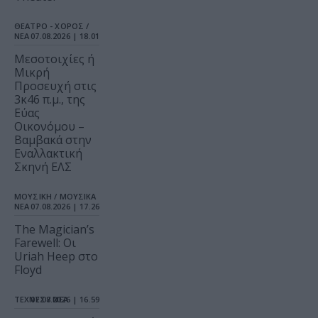
ΘΕΑΤΡΟ - ΧΟΡΟΣ /
ΝΕΑ
07.08.2026 | 18.01
Μεσοτοιχίες ή
Μικρή
Προσευχή στις
3κ46 π.μ., της
Εύας
Οικονόμου –
Βαμβακά στην
Εναλλακτική
Σκηνή ΕΛΣ
ΜΟΥΣΙΚΗ / ΜΟΥΣΙΚΑ
ΝΕΑ
07.08.2026 | 17.26
The Magician’s
Farewell: Οι
Uriah Heep στο
Floyd
ΤΕΧΝΕΣ / ΝΕΑ
07.08.2026 | 16.59