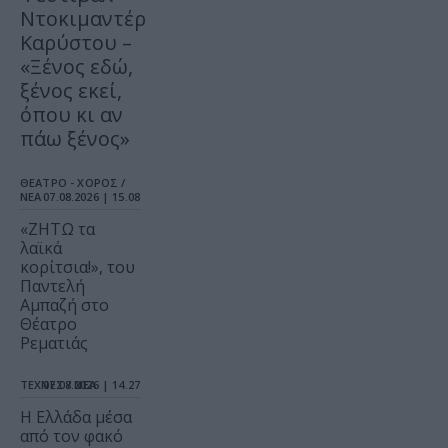
Ντοκιμαντέρ
Καρύστου –
«Ξένος εδώ,
ξένος εκεί,
όπου κι αν
πάω ξένος»
ΘΕΑΤΡΟ - ΧΟΡΟΣ /
ΝΕΑ
07.08.2026 | 15.08
«ΖΗΤΩ τα
λαϊκά
κορίτσια!», του
Παντελή
Αμπαζή στο
Θέατρο
Ρεματιάς
ΤΕΧΝΕΣ / ΝΕΑ
07.08.2026 | 14.27
Η Ελλάδα μέσα
από τον φακό