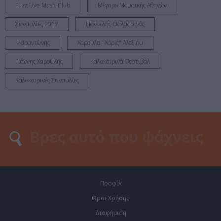
Fuzz Live Music Club
Μέγαρο Μουσικής Αθηνών
Συναυλίες 2017
Παντελής Θαλασσινός
Ψαραντώνης
Χαρούλα "Χάρις" Αλεξίου
Γιάννης Χαρούλης
Καλοκαιρινά Φεστιβάλ
Καλοκαιρινές Συναυλίες
Προφίλ
Οροι Χρήσης
Διαφήμιση