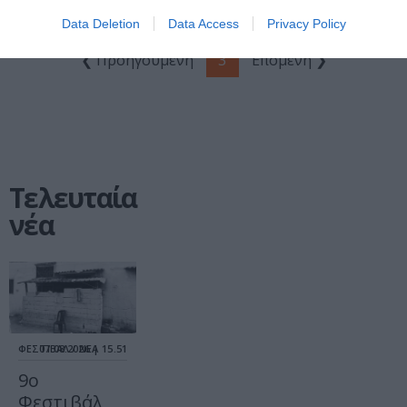
Νότου
Data Deletion
Data Access
Privacy Policy
❮ Προηγούμενη
3
Επόμενη ❯
Τελευταία
νέα
ΦΕΣΤΙΒΑΛ / ΝΕΑ
07.08.2026 | 15.51
9ο
Φεστιβάλ