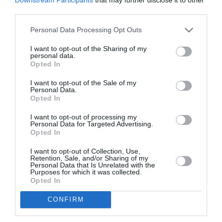
Ανταπόκριση: Ο
third parties.
Πάνος
Personal Data Processing Opt Outs
Κατσιμίχας στη
Σφίγγα
I want to opt-out of the Sharing of my
personal data.
Opted In
I want to opt-out of the Sale of my
Personal Data.
Opted In
I want to opt-out of processing my
Personal Data for Targeted Advertising.
Opted In
I want to opt-out of Collection, Use,
Retention, Sale, and/or Sharing of my
Personal Data that Is Unrelated with the
ΜΟΥΣΙΚΗ / LIVE REVIEWS
ΜΟΥΣΙΚΗ / LIVE REVIEWS
Purposes for which it was collected.
Opted In
Phil Gates: Μια
Ανταπόκριση: Ο
βραδιά Chicago
Σωκράτης
CONFIRM
blues στο Half
Μάλαμας στον
Note
Σταυρό του