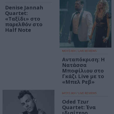
Denise Jannah
Quartet:
«Ταξίδι» στο
παρελθόν στο
Half Note
ΜΟΥΣΙΚΗ / LIVE REVIEWS
Ανταπόκριση: Η
Νατάσσα
Μποφίλιου στο
Γκάζι Live με το
«Μπελ Ρεβ»
ΜΟΥΣΙΚΗ / LIVE REVIEWS
Oded Tzur
Quartet: Ένα
ιδιαίτερο