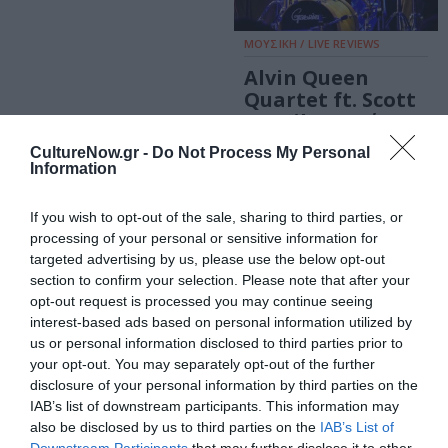
ΜΟΥΣΙΚΗ / LIVE REVIEWS
Alvin Queen
Quartet ft. Scott
Hamilton: Δύο
σύγχρονοι
CultureNow.gr -
Do Not Process My Personal
θρύλοι της jazz
Information
στο Half Note
If you wish to opt-out of the sale, sharing to third parties, or
ΜΟΥΣΙΚΗ / LIVE REVIEWS
processing of your personal or sensitive information for
targeted advertising by us, please use the below opt-out
Avishai Cohen
section to confirm your selection. Please note that after your
Trio: Τρεις
opt-out request is processed you may continue seeing
κορυφαίοι
interest-based ads based on personal information utilized by
μουσικοί της jazz
us or personal information disclosed to third parties prior to
στο Gazarte
your opt-out. You may separately opt-out of the further
disclosure of your personal information by third parties on the
IAB’s list of downstream participants. This information may
also be disclosed by us to third parties on the
IAB’s List of
ΜΟΥΣΙΚΗ / LIVE REVIEWS
Downstream Participants
that may further disclose it to other