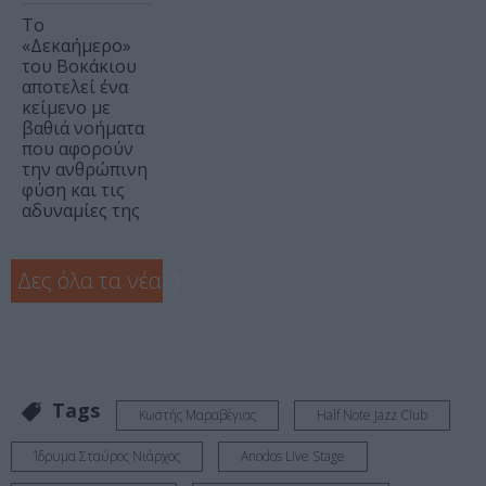
Το
«Δεκαήμερο»
του Βοκάκιου
αποτελεί ένα
κείμενο με
βαθιά νοήματα
που αφορούν
την ανθρώπινη
φύση και τις
αδυναμίες της
Δες όλα τα νέα
❯
Tags
Κωστής Μαραβέγιας
Half Note Jazz Club
Ίδρυμα Σταύρος Νιάρχος
Anodos Live Stage