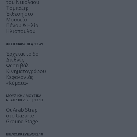
του Νικόλαου
Τομπάζη:
Έκθεση στο
Μουσείο
Πάνου & Ηλία
Ηλιόπουλου
ΦΕΣΤΙΒΑΛ / ΝΕΑ
07.08.2026 | 13.49
Έρχεται το 5ο
Διεθνές
Φεστιβάλ
Κινηματογράφου
Κεφαλονιάς
«Κύματα»
ΜΟΥΣΙΚΗ / ΜΟΥΣΙΚΑ
ΝΕΑ
07.08.2026 | 13.13
Οι Arab Strap
στο Gazarte
Ground Stage
ΒΙΒΛΙΟ / REVIEWS
07.08.2026 | 12.18