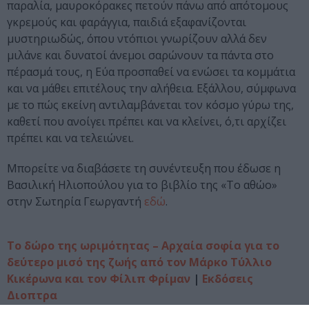
παραλία, μαυροκόρακες πετούν πάνω από απότομους
γκρεμούς και φαράγγια, παιδιά εξαφανίζονται
μυστηριωδώς, όπου ντόπιοι γνωρίζουν αλλά δεν
μιλάνε και δυνατοί άνεμοι σαρώνουν τα πάντα στο
πέρασμά τους, η Εύα προσπαθεί να ενώσει τα κομμάτια
και να μάθει επιτέλους την αλήθεια. Εξάλλου, σύμφωνα
με το πώς εκείνη αντιλαμβάνεται τον κόσμο γύρω της,
καθετί που ανοίγει πρέπει και να κλείνει, ό,τι αρχίζει
πρέπει και να τελειώνει.
Μπορείτε να διαβάσετε τη συνέντευξη που έδωσε η
Βασιλική Ηλιοπούλου για το βιβλίο της «Το αθώο»
στην Σωτηρία Γεωργαντή
εδώ
.
Το δώρο της ωριμότητας – Αρχαία σοφία για το
δεύτερο μισό της ζωής από τον Μάρκο Τύλλιο
Κικέρωνα και τον Φίλιπ Φρίμαν
|
Εκδόσεις
Διοπτρα