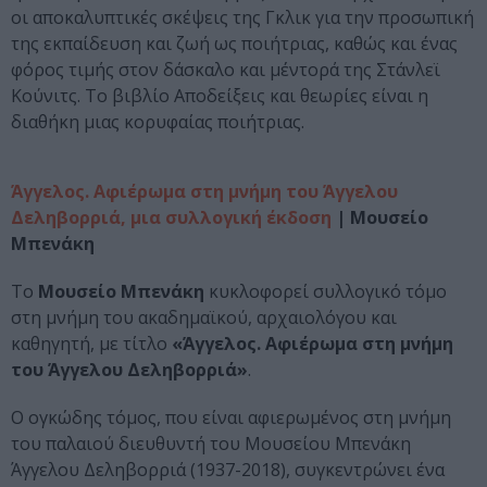
οι αποκαλυπτικές σκέψεις της Γκλικ για την προσωπική
της εκπαίδευση και ζωή ως ποιήτριας, καθώς και ένας
φόρος τιμής στον δάσκαλο και μέντορά της Στάνλεϊ
Κούνιτς. Το βιβλίο Αποδείξεις και θεωρίες είναι η
διαθήκη μιας κορυφαίας ποιήτριας.
Άγγελος. Αφιέρωμα στη μνήμη του Άγγελου
Δεληβορριά, μια συλλογική έκδοση
| Μουσείο
Μπενάκη
Το
Μουσείο Μπενάκη
κυκλοφορεί συλλογικό τόμο
στη μνήμη του ακαδημαϊκού, αρχαιολόγου και
καθηγητή, με τίτλο
«Άγγελος. Αφιέρωμα στη μνήμη
του Άγγελου Δεληβορριά»
.
Ο ογκώδης τόμος, που είναι αφιερωμένος στη μνήμη
του παλαιού διευθυντή του Μουσείου Μπενάκη
Άγγελου Δεληβορριά (1937-2018), συγκεντρώνει ένα