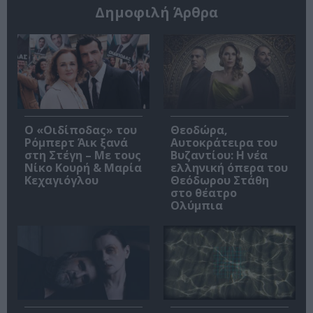
Δημοφιλή Άρθρα
O «Οιδίποδας» του
Θεοδώρα,
Ρόμπερτ Άικ ξανά
Αυτοκράτειρα του
στη Στέγη – Με τους
Βυζαντίου: Η νέα
Νίκο Κουρή & Μαρία
ελληνική όπερα του
Κεχαγιόγλου
Θεόδωρου Στάθη
στο θέατρο
Ολύμπια