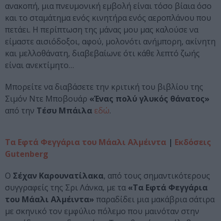
ανακοπή, μια πνευμονική εμβολή είναι τόσο βίαια όσο
και το σταμάτημα ενός κινητήρα ενός αεροπλάνου που
πετάει. Η περίπτωση της μάνας μου μας καλούσε να
είμαστε αισιόδοξοι, αφού, μολονότι ανήμπορη, ακίνητη
και μελλοθάνατη, διαβεβαίωνε ότι κάθε λεπτό ζωής
είναι ανεκτίμητο…
Μπορείτε να διαβάσετε την κριτική του βιβλίου της
Σιμόν Ντε Μποβουάρ
«Ένας πολύ γλυκός θάνατος»
από την
Τέσυ Μπάιλα
εδώ
.
Τα Εφτά Φεγγάρια του Μάαλι Αλμέιντα
|
Εκδόσεις
Gutenberg
Ο
Σέχαν Καρουνατίλακα
, από τους σημαντικότερους
συγγραφείς της Σρι Λάνκα, με τα
«Τα Εφτά Φεγγάρια
του Μάαλι Αλμέιντα»
παραδίδει μια μακάβρια σάτιρα
με σκηνικό τον εμφύλιο πόλεμο που μαινόταν στην