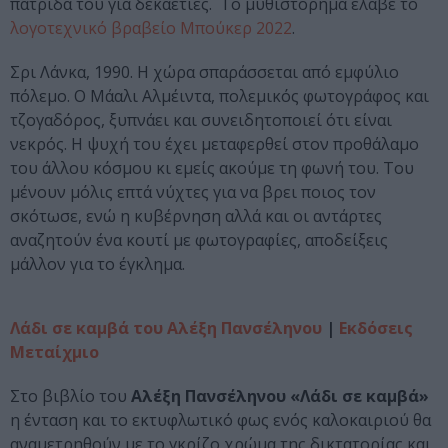
πατρίδα του για δεκαετίες. Το μυθιστόρημα έλαβε το
λογοτεχνικό βραβείο Μπούκερ 2022
.
Σρι Λάνκα, 1990. Η χώρα σπαράσσεται από εμφύλιο
πόλεμο. O Μάαλι Αλμέιντα, πολεμικός φωτογράφος και
τζογαδόρος, ξυπνάει και συνειδητοποιεί ότι είναι
νεκρός. Η ψυχή του έχει μεταφερθεί στον προθάλαμο
του άλλου κόσμου κι εμείς ακούμε τη φωνή του. Του
μένουν μόλις επτά νύχτες για να βρει ποιος τον
σκότωσε, ενώ η κυβέρνηση αλλά και οι αντάρτες
αναζητούν ένα κουτί με φωτογραφίες, αποδείξεις
μάλλον για το έγκλημα.
Λάδι σε καμβά του Αλέξη Πανσέληνου
|
Εκδόσεις
Μεταίχμιο
Στο βιβλίο του
Αλέξη Πανσέληνου «Λάδι σε καμβά»
η ένταση και το εκτυφλωτικό φως ενός καλοκαιριού θα
αναμετρηθούν με το γκρίζο χρώμα της δικτατορίας και