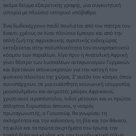
ακόμα δείγμα εξαιρετικής γραφής, μια συγκινητική
ιστορία με πλούσιο ιστορικό υπόβαθρο.
Ένα δωδεκάχρονο παιδί πουλιέται από τον πατέρα του
έναντι χρέους σε έναν πλούσιο έμπορο και από την
απλή ζωή της αφρικανικής αγροτικής ενδοχώρας
εκτοξεύεται στην πολυπλοκότητα του συναρπαστικού
κόσμου των παραλίων, λίγο πριν η Ανατολική Αφρική
γίνει θέατρο των λυσσαλέων ανταγωνισμών Γερμανών
και Βρετανών αποικιοκρατών για την κατοχή του
φυσικού πλούτου της χώρας. Σ’ αυτόν τον κόσμο, όπου
συνυπάρχουν, σε μια ευαίσθητη κοινωνική ισορροπία,
μουσουλμάνοι και ανιμιστές μαύροι Αφρικανοί,
χριστιανοί ιεραπόστολοι, Ινδοί μέτοικοι και οι πρώτοι
άπληστοι Ευρωπαίοι άποικοι, ο νεαρός
πρωταγωνιστής, ο Γιουσούφ, θα γνωρίσει τη
σκληρότητα και την καλοσύνη, τη βία και τον θάνατο,
τη φιλία και τα πρώτα σκιρτήματα του έρωτα, την
τυφλή δίψα για κέρδος και την τυχοδιωκτική τόλμη