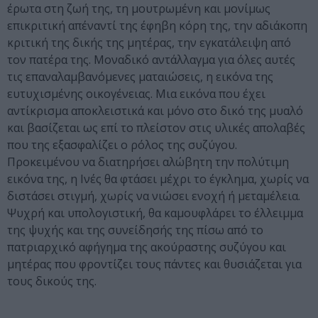
έρωτα στη ζωή της, τη μουτρωμένη και μονίμως
επικριτική απέναντί της έφηβη κόρη της, την αδιάκοπη
κριτική της δικής της μητέρας, την εγκατάλειψη από
τον πατέρα της. Μοναδικό αντάλλαγμα για όλες αυτές
τις επαναλαμβανόμενες ματαιώσεις, η εικόνα της
ευτυχισμένης οικογένειας. Μια εικόνα που έχει
αντίκρισμα αποκλειστικά και μόνο στο δικό της μυαλό
και βασίζεται ως επί το πλείστον στις υλικές απολαβές
που της εξασφαλίζει ο ρόλος της συζύγου.
Προκειμένου να διατηρήσει αλώβητη την πολύτιμη
εικόνα της, η Ινές θα φτάσει μέχρι το έγκλημα, χωρίς να
διστάσει στιγμή, χωρίς να νιώσει ενοχή ή μεταμέλεια.
Ψυχρή και υπολογιστική, θα καμουφλάρει το έλλειμμα
της ψυχής και της συνείδησής της πίσω από το
πατριαρχικό αφήγημα της ακούραστης συζύγου και
μητέρας που φροντίζει τους πάντες και θυσιάζεται για
τους δικούς της.