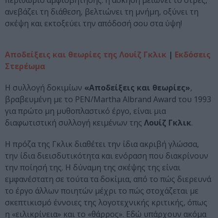
περιθώριο αμφισβήτησης: η άσκηση μειώνει το στρες,
ανεβάζει τη διάθεση, βελτιώνει τη μνήμη, οξύνει τη
σκέψη και εκτοξεύει την απόδοσή σου στα ύψη!
Αποδείξεις και θεωρίες της Λουίζ Γκλικ
|
Εκδόσεις
Στερέωμα
Η συλλογή δοκιμίων
«Αποδείξεις και θεωρίες»
,
βραβευμένη με το PEN/Martha Albrand Award του 1993
για πρώτο μη μυθοπλαστικό έργο, είναι μια
διαφωτιστική συλλογή κειμένων της
Λουίζ Γκλικ
.
Η πρόζα της Γκλικ διαθέτει την ίδια ακριβή γλώσσα,
την ίδια διεισδυτικότητα και ενόραση που διακρίνουν
την ποίησή της. Η δύναμη της σκέψης της είναι
εμφανέστατη σε τούτα τα δοκίμια, από το πώς διερευνά
το έργο άλλων ποιητών μέχρι το πώς στοχάζεται με
σκεπτικισμό έννοιες της λογοτεχνικής κριτικής, όπως
η «ειλικρίνεια» και το «θάρρος». Εδώ υπάρχουν ακόμα