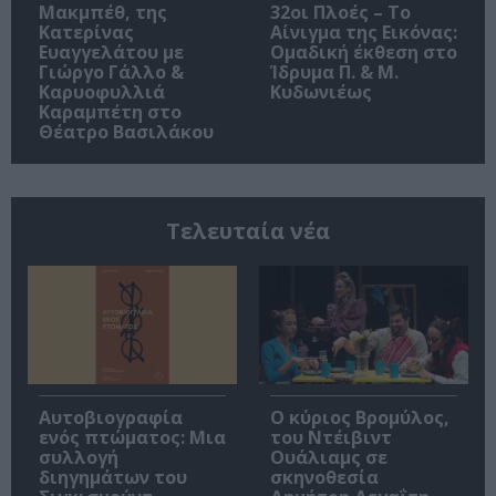
Μακμπέθ, της
32οι Πλοές – Το
Κατερίνας
Αίνιγμα της Εικόνας:
Ευαγγελάτου με
Ομαδική έκθεση στο
Γιώργο Γάλλο &
Ίδρυμα Π. & Μ.
Καρυοφυλλιά
Κυδωνιέως
Καραμπέτη στο
Θέατρο Βασιλάκου
Τελευταία νέα
Αυτοβιογραφία
O κύριος Βρομύλος,
ενός πτώματος: Μια
του Ντέιβιντ
συλλογή
Ουάλιαμς σε
διηγημάτων του
σκηνοθεσία