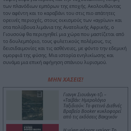
των πλανόδιων εμπόρων της εποχής. Ακολουθώντας
τον αφέντη και το καραβάνι του στις πιο απάτητες
ορεινές περιοχές, στους οικισμούς των «αγρίων» και
στα πολύβουα λιμάνια της Ανατολικής Αφρικής, ο
Γιουσούφ θα περιηγηθεί μια χώρα που μαστίζεται από
το δουλεμπόριο, τους φυλετικούς πολέμους, τις
δεισιδαιμονίες και τις ασθένειες, με φόντο την εδεμική
ομορφιά της φύσης. Μια ιστορία ενηλικίωσης και
συνάμα μια επική αφήγηση σπάνιου λυρισμού.
ΜΗΝ ΧΑΣΕΙΣ!
Γιανγκ Σιουάνγκ-τζι –
«Ταϊβάν: Ημερολόγιο
Ταξιδιού»: Το φετινό Διεθνές
Βραβείο Booker κυκλοφορεί
από τις εκδόσεις Βακχικόν
Η νύφη φόρεσε μαύρα: Το