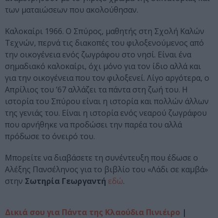
των ματαιώσεων που ακολούθησαν.
Καλοκαίρι 1966. Ο Σπύρος, µαθητής στη Σχολή Καλών
Τεχνών, περνά τις διακοπές του φιλοξενούµενος από
την οικογένεια ενός ζωγράφου στο νησί. Είναι ένα
σηµαδιακό καλοκαίρι, όχι µόνο για τον ίδιο αλλά και
για την οικογένεια που τον φιλοξενεί. Λίγο αργότερα, ο
Απρίλιος του ’67 αλλάζει τα πάντα στη ζωή του. Η
ιστορία του Σπύρου είναι η ιστορία και πολλών άλλων
της γενιάς του. Είναι η ιστορία ενός νεαρού ζωγράφου
που αρνήθηκε να προδώσει την παρέα του αλλά
πρόδωσε το όνειρό του.
Μπορείτε να διαβάσετε τη συνέντευξη που έδωσε ο
Αλέξης Πανσέληνος για το βιβλίο του «Λάδι σε καμβά»
στην
Σωτηρία Γεωργαντή
εδώ
.
Δικιά σου για Πάντα της Κλαούδια Πινιέιρο
|