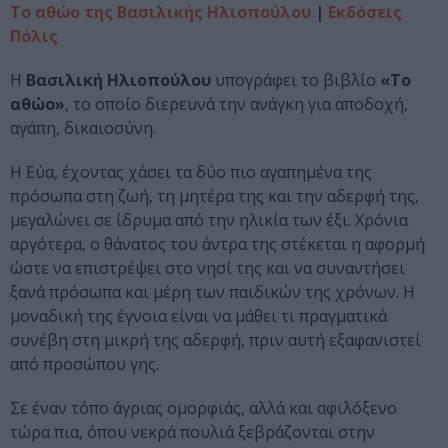
Το αθώο της Βασιλικής Ηλιοπούλου
|
Εκδόσεις
Πόλις
Η
Βασιλική Ηλιοπούλου
υπογράφει το βιβλίο
«Το
αθώο»
, το οποίο διερευνά την ανάγκη για αποδοχή,
αγάπη, δικαιοσύνη.
Η Εύα, έχοντας χάσει τα δύο πιο αγαπημένα της
πρόσωπα στη ζωή, τη μητέρα της και την αδερφή της,
μεγαλώνει σε ίδρυμα από την ηλικία των έξι. Χρόνια
αργότερα, ο θάνατος του άντρα της στέκεται η αφορμή
ώστε να επιστρέψει στο νησί της και να συναντήσει
ξανά πρόσωπα και μέρη των παιδικών της χρόνων. Η
μοναδική της έγνοια είναι να μάθει τι πραγματικά
συνέβη στη μικρή της αδερφή, πριν αυτή εξαφανιστεί
από προσώπου γης.
Σε έναν τόπο άγριας ομορφιάς, αλλά και αφιλόξενο
τώρα πια, όπου νεκρά πουλιά ξεβράζονται στην