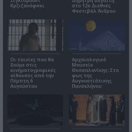
Σιγκισμούντ
Δημήτρη Δεγαΐτη
Κρζιζανόφσκι
στο 12ο Διεθνές
Φεστιβάλ Άνδρου
Οι ταινίες που θα
Αρχαιολογικό
δούμε στις
Μουσείο
κινηματογραφικές
Θεσσαλονίκης: Στο
αίθουσες από την
φως της
Πέμπτη 6
Αυγουστιάτικης
Αυγούστου
Πανσελήνου