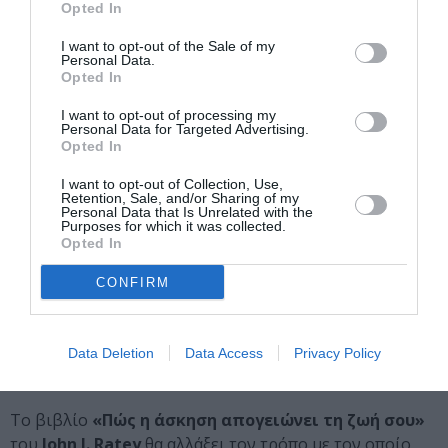
Μεγάλη Ηλικία– έχει ενθουσιάσει και εμπνεύσει
Opted In
αναγνώστες από τον Άγιο Αυγουστίνο μέχρι τον Τόμας
I want to opt-out of the Sale of my
Τζέφερσον για περισσότερο από δύο χιλιάδες χρόνια.
Personal Data.
Σε αυτή την εκδοχή του, με νέα μετάφραση και νέα
Opted In
ενημερωτική εισαγωγή, καταφέρνει να απαντήσει στη
I want to opt-out of processing my
μεγάλη ανησυχία που συνοδεύει τα γηρατειά,
Personal Data for Targeted Advertising.
αποδεικνύοντας πως αυτή η ανησυχία χαρακτηρίζεται
Opted In
σε μεγάλο βαθμό από υπερβολή ή είναι ακόμα και
I want to opt-out of Collection, Use,
εντελώς λανθασμένη.
Retention, Sale, and/or Sharing of my
Personal Data that Is Unrelated with the
Purposes for which it was collected.
Μπορείτε να διαβάσετε την κριτική του βιβλίου «Το
Opted In
δώρο της ωριμότητας – Αρχαία σοφία για το δεύτερο
CONFIRM
μισό της ζωής» από τον
Γιάννη Αντωνιάδη
εδώ
.
Πώς η άσκηση απογειώνει τη ζωή σου, από τον John
Data Deletion
Data Access
Privacy Policy
J. Ratey
|
Εκδόσεις Key Books
To βιβλίο
«Πώς η άσκηση απογειώνει τη ζωή σου»
του
John J. Ratey
θα αλλάξει τον τρόπο με τον οποίο