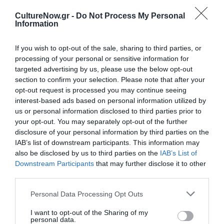
Η φιλοσοφία γίνεται το εργαλείο για να αντιληφθούμε
CultureNow.gr -
Do Not Process My Personal
τη ζωή στο σύνολό της, με το βιβλίο
«Το δώρο της
Information
ωριμότητας – Αρχαία σοφία για το δεύτερο μισό
της ζωής»
από τον
Μάρκο Τύλλιο Κικέρωνα
και τον
If you wish to opt-out of the sale, sharing to third parties, or
processing of your personal or sensitive information for
Φίλιπ Φρίμαν
.
targeted advertising by us, please use the below opt-out
section to confirm your selection. Please note that after your
Ανησυχείτε ότι όσο μεγαλώνετε θα αρχίσετε να χάνετε
opt-out request is processed you may continue seeing
τη λίμπιντό σας, την υγεία σας και πιθανόν και τα
interest-based ads based on personal information utilized by
λογικά σας; Ε, λοιπόν, ο Κικέρων έχει καλά νέα για εσάς.
us or personal information disclosed to third parties prior to
Στο βιβλίο Το Δώρο της Ωριμότητας, ο μεγάλος
your opt-out. You may separately opt-out of the further
Ρωμαίος ρήτορας και πολιτικός περιγράφει
disclosure of your personal information by third parties on the
λεπτομερώς το πώς μπορούμε να κάνουμε το δεύτερο
IAB’s list of downstream participants. This information may
μισό της ζωής μας το πιο ενδιαφέρον καθώς και το
also be disclosed by us to third parties on the
IAB’s List of
Downstream Participants
that may further disclose it to other
γιατί μπορεί να ανακαλύψετε ότι το διάβασμα και η
third parties.
κηπουρική πιθανόν να αποδειχθούν πολύ πιο
ευχάριστα από το σεξ. Πλούσιο σε διαχρονική σοφία
Personal Data Processing Opt Outs
και πρακτική καθοδήγηση, το σύντομο αυτό κλασικό
I want to opt-out of the Sharing of my
έργο –που γράφτηκε το 44 π.Χ. με πρωτότυπο τίτλο Σε
personal data.