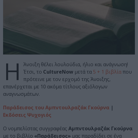
Η
Άνοιξη θέλει λουλούδια, ήλιο και ανάγνωση!
Έτσι, το
CultureNow
μετά τα
5 + 1 βιβλία
που
πρότεινε με τον ερχομό της Άνοιξης,
επανέρχεται με 10 ακόμα τίτλους αξιόλογων
αναγνωσμάτων.
Παράδεισος του Αμπντουλραζάκ Γκούρνα
|
Εκδόσεις Ψυχογιός
Ο νομπελίστας συγγραφέας
Αμπντουλραζάκ Γκούρνα
με το βιβλίο
«Παράδεισος»
μας παραδίδει σε ένα