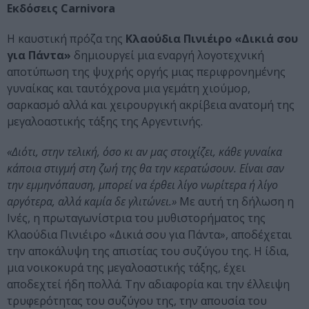
Eκδόσεις Carnivora
H καυστική πρόζα της
Κλαούδια
Πινιέιρο «Δικιά σου
για Πάντα»
δημιουργεί μια εναργή λογοτεχνική
αποτύπωση της ψυχρής οργής μιας περιφρονημένης
γυναίκας και ταυτόχρονα μια γεμάτη χιούμορ,
σαρκασμό αλλά και χειρουργική ακρίβεια ανατομή της
μεγαλοαστικής τάξης της Αργεντινής.
«Διότι, στην τελική, όσο κι αν μας στοιχίζει, κάθε γυναίκα
κάποια στιγμή στη ζωή της θα την κερατώσουν. Είναι σαν
την εμμηνόπαυση, μπορεί να έρθει λίγο νωρίτερα ή λίγο
αργότερα, αλλά καμία δε γλιτώνει.»
Με αυτή τη δήλωση η
Ινές, η πρωταγωνίστρια του μυθιστορήματος της
Κλαούδια Πινιέιρο «Δικιά σου για Πάντα», αποδέχεται
την αποκάλυψη της απιστίας του συζύγου της. Η ίδια,
μια νοικοκυρά της μεγαλοαστικής τάξης, έχει
αποδεχτεί ήδη πολλά. Την αδιαφορία και την έλλειψη
τρυφερότητας του συζύγου της, την απουσία του