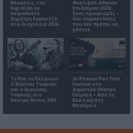
Άλκηστις, του
Φεστιβάλ Αθηνών
Ευριπίδη σε
Επιδαύρου 2026:
σκηνοθεσία
Ένας προορισμός –
Δημήτρη Καραντζά
δύο παραστάσεις
στα Αισχύλεια 2026
που δεν πρέπει να
χάσετε
Το Ροκ το Ελληνικό:
3o Piraeus Port Film
Ο Κώστας Τουρνάς
Festival στο
και ο Διονύσης
Δημοτικό Θέατρο
Τσακνής στο
Πειραιά – Από τη
Θέατρο Άλσος ΔΕΗ
Βαλτική στη
Μεσόγειο