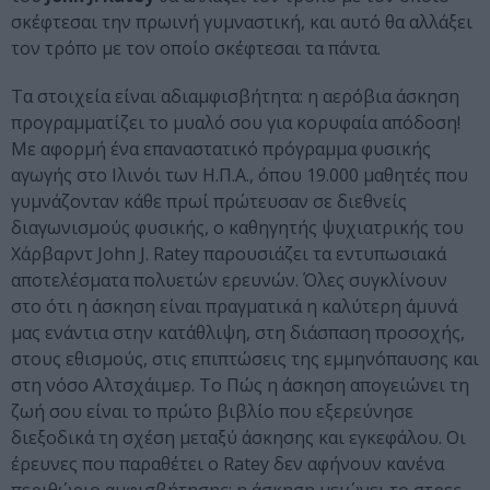
σκέφτεσαι την πρωινή γυμναστική, και αυτό θα αλλάξει
τον τρόπο με τον οποίο σκέφτεσαι τα πάντα.
Τα στοιχεία είναι αδιαμφισβήτητα: η αερόβια άσκηση
προγραμματίζει το μυαλό σου για κορυφαία απόδοση!
Με αφορμή ένα επαναστατικό πρόγραμμα φυσικής
αγωγής στο Ιλινόι των Η.Π.Α., όπου 19.000 μαθητές που
γυμνάζονταν κάθε πρωί πρώτευσαν σε διεθνείς
διαγωνισμούς φυσικής, ο καθηγητής ψυχιατρικής του
Χάρβαρντ John J. Ratey παρουσιάζει τα εντυπωσιακά
αποτελέσματα πολυετών ερευνών. Όλες συγκλίνουν
στο ότι η άσκηση είναι πραγματικά η καλύτερη άμυνά
μας ενάντια στην κατάθλιψη, στη διάσπαση προσοχής,
στους εθισμούς, στις επιπτώσεις της εμμηνόπαυσης και
στη νόσο Αλτσχάιμερ. Το Πώς η άσκηση απογειώνει τη
ζωή σου είναι το πρώτο βιβλίο που εξερεύνησε
διεξοδικά τη σχέση μεταξύ άσκησης και εγκεφάλου. Οι
έρευνες που παραθέτει ο Ratey δεν αφήνουν κανένα