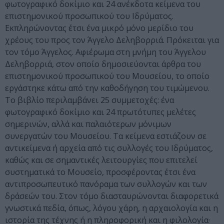
φωτογραφικό δοκίμιο και 24 ανέκδοτα κείμενα του
επιστημονικού προσωπικού του Ιδρύματος.
Εκπληρώνοντας έτσι ένα μικρό μόνο μερίδιο του
χρέους του προς τον Άγγελο Δεληβορριά. Πρόκειται για
τον τόμο Άγγελος. Αφιέρωμα στη μνήμη του Άγγελου
Δεληβορριά, στον οποίο δημοσιεύονται άρθρα του
επιστημονικού προσωπικού του Μουσείου, το οποίο
εργάστηκε κάτω από την καθοδήγηση του τιμώμενου.
Το βιβλίο περιλαμβάνει 25 συμμετοχές: ένα
φωτογραφικό δοκίμιο και 24 πρωτότυπες μελέτες
σημερινών, αλλά και παλαιότερων μόνιμων
συνεργατών του Μουσείου. Τα κείμενα εστιάζουν σε
αντικείμενα ή αρχεία από τις συλλογές του Ιδρύματος,
καθώς και σε σημαντικές λειτουργίες που επιτελεί
συστηματικά το Μουσείο, προσφέροντας έτσι ένα
αντιπροσωπευτικό πανόραμα των συλλογών και των
δράσεών του. Στον τόμο διασταυρώνονται διαφορετικά
γνωστικά πεδία, όπως, λόγου χάρη, η αρχαιολογία και η
ιστορία της τέχνης ή η πληροφορική και η φιλολογία·