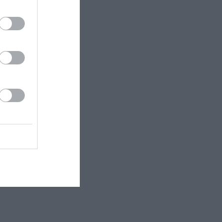
ρόνια τους
 Disco σε...
 Disco
όνο στο