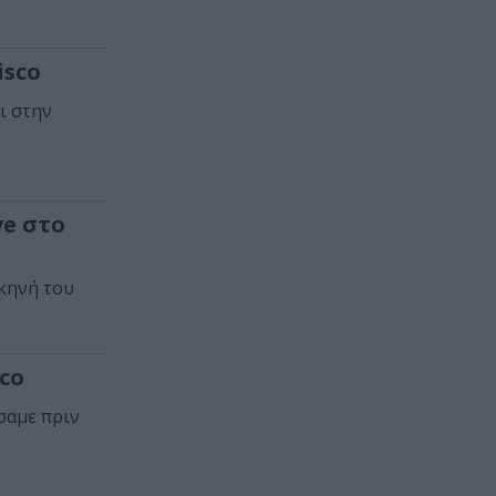
isco
ι στην
ve στο
σκηνή του
sco
σαμε πριν