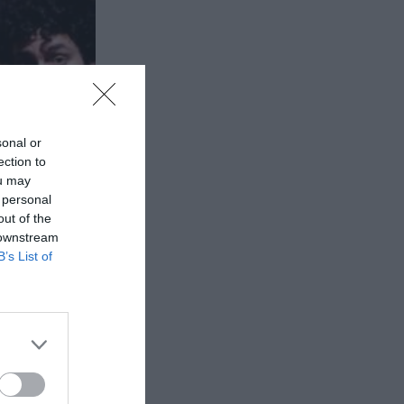
sonal or
ection to
ou may
 personal
out of the
 downstream
B’s List of
wer