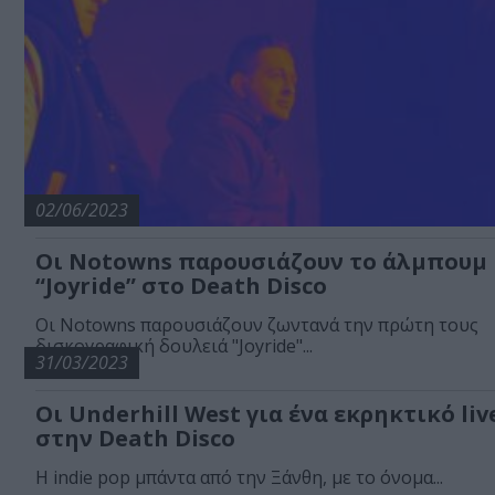
02/06/2023
Οι Notowns παρουσιάζουν το άλμπουμ
“Joyride” στο Death Disco
Οι Notowns παρουσιάζουν ζωντανά την πρώτη τους
δισκογραφική δουλειά "Joyride"...
31/03/2023
Οι Underhill West για ένα εκρηκτικό liv
στην Death Disco
Η indie pop μπάντα από την Ξάνθη, με το όνομα...