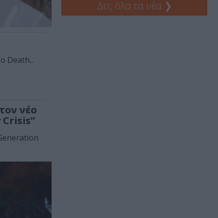
Δες όλα τα νέα
❯
ο Death...
 τον νέο
Crisis”
Generation