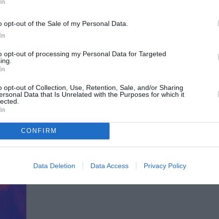
Οι Mary’s flower Superhead γιορτάζουν τα 20 χ
In
στο...
o opt-out of the Sale of my Personal Data.
06/10/2023
In
στο
Οι Hotel Lux στο Death Disco
to opt-out of processing my Personal Data for Targeted
ing.
Οι Hotel Lux φέρνουν λονδρέζικο αέρα στο Death
Disco!
In
19/05/2023
o opt-out of Collection, Use, Retention, Sale, and/or Sharing
ersonal Data that Is Unrelated with the Purposes for which it
Οι Youth Valley ζωντανά στο Death
lected.
In
Οι Youth Valley επιστρέφουν μετά από έναν χρ
Death...
CONFIRM
Data Deletion
Data Access
Privacy Policy