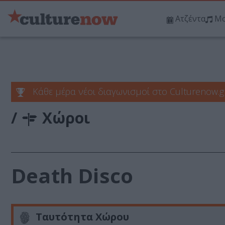
Ατζέντα
Μο
Κάθε μέρα νέοι διαγωνισμοί στο Culturenow.g
/
Χώροι
Death Disco
Ταυτότητα Χώρου