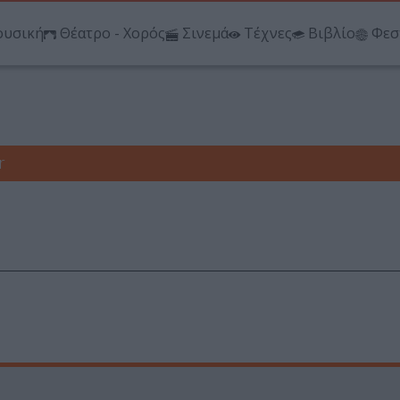
υσική
Θέατρο - Χορός
Σινεμά
Τέχνες
Βιβλίο
Φεσ
r