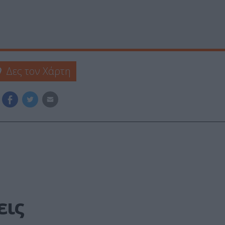
Δες τον Χάρτη
εις