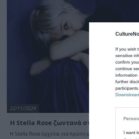
CultureNo
If you wish 
sensitive in
confirm you
continue se
information 
further disc
participants
Downstream 
22/11/2024
Persona
Η Stella Rose ζωντανά στο Death Disco
I want t
Η Stella Rose έρχεται για πρώτη φορά στην Ελλάδα!