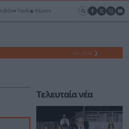
τιβάλ
Παιδί
Θέματα
Δες εδώ!
❯
Τελευταία νέα