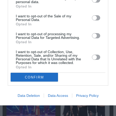
personal data.
Newsletter
Opted In
Κάθε βδομάδα στο e-mail σας τα τελευταία νέα για
I want to opt-out of the Sale of my
την Τέχνη και τον Πολιτισμό!
Personal Data.
Opted In
I want to opt-out of processing my
Personal Data for Targeted Advertising.
Opted In
I want to opt-out of Collection, Use,
Ακολουθήστε το Culturenow.gr
Retention, Sale, and/or Sharing of my
Personal Data that Is Unrelated with the
Purposes for which it was collected.
Opted In
CONFIRM
Σχετικά Άρθρα
Data Deletion
Data Access
Privacy Policy