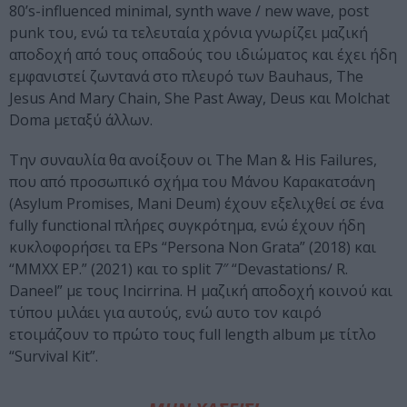
80’s-influenced minimal, synth wave / new wave, post
punk του, ενώ τα τελευταία χρόνια γνωρίζει μαζική
αποδοχή από τους οπαδούς του ιδιώματος και έχει ήδη
εμφανιστεί ζωντανά στο πλευρό των Bauhaus, The
Jesus And Mary Chain, She Past Away, Deus και Molchat
Doma μεταξύ άλλων.
Την συναυλία θα ανοίξουν οι The Man & His Failures,
που από προσωπικό σχήμα του Μάνου Καρακατσάνη
(Asylum Promises, Mani Deum) έχουν εξελιχθεί σε ένα
fully functional πλήρες συγκρότημα, ενώ έχουν ήδη
κυκλοφορήσει τα EPs “Persona Non Grata” (2018) και
“MMXX EP.” (2021) και το split 7″ “Devastations/ R.
Daneel” με τους Incirrina. Η μαζική αποδοχή κοινού και
τύπου μιλάει για αυτούς, ενώ αυτο τον καιρό
ετοιμάζουν το πρώτο τους full length album με τίτλο
“Survival Kit”.