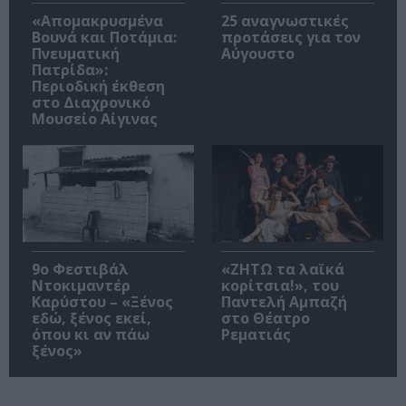
«Απομακρυσμένα
25 αναγνωστικές
Βουνά και Ποτάμια:
προτάσεις για τον
Πνευματική
Αύγουστο
Πατρίδα»:
Περιοδική έκθεση
στο Διαχρονικό
Μουσείο Αίγινας
9ο Φεστιβάλ
«ΖΗΤΩ τα λαϊκά
Ντοκιμαντέρ
κορίτσια!», του
Καρύστου – «Ξένος
Παντελή Αμπαζή
εδώ, ξένος εκεί,
στο Θέατρο
όπου κι αν πάω
Ρεματιάς
ξένος»