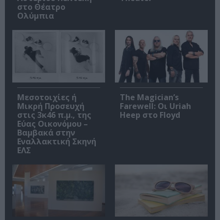
στο Θέατρο
Ολύμπια
Μεσοτοιχίες ή
The Magician’s
Μικρή Προσευχή
Farewell: Οι Uriah
στις 3κ46 π.μ., της
Heep στο Floyd
Εύας Οικονόμου –
Βαμβακά στην
Εναλλακτική Σκηνή
ΕΛΣ