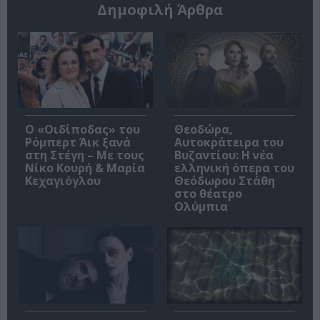
Δημοφιλή Άρθρα
O «Οιδίποδας» του
Θεοδώρα,
Ρόμπερτ Άικ ξανά
Αυτοκράτειρα του
στη Στέγη – Με τους
Βυζαντίου: Η νέα
Νίκο Κουρή & Μαρία
ελληνική όπερα του
Κεχαγιόγλου
Θεόδωρου Στάθη
στο θέατρο
Ολύμπια