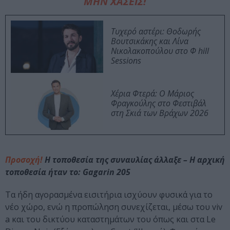
ΜΗΝ ΧΑΣΕΙΣ!
Τυχερό αστέρι: Θοδωρής
Βουτσικάκης και Λίνα
Νικολακοπούλου στο Φ hill
Sessions
Χέρια Φτερά: Ο Μάριος
Φραγκούλης στο Φεστιβάλ
στη Σκιά των Βράχων 2026
Προσοχή!
Η τοποθεσία της συναυλίας άλλαξε – Η αρχική
τοποθεσία ήταν το: Gagarin 205
Τα ήδη αγορασμένα εισιτήρια ισχύουν φυσικά για το
νέο χώρο, ενώ η προπώληση συνεχίζεται, μέσω του viv
a και του δικτύου καταστημάτων του όπως και στα Le