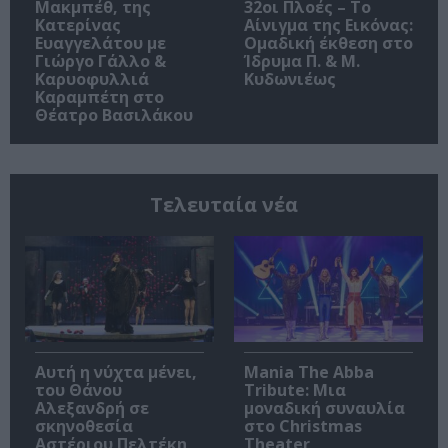
Μακμπέθ, της
32οι Πλοές – Το
Κατερίνας
Αίνιγμα της Εικόνας:
Ευαγγελάτου με
Ομαδική έκθεση στο
Γιώργο Γάλλο &
Ίδρυμα Π. & Μ.
Καρυοφυλλιά
Κυδωνιέως
Καραμπέτη στο
Θέατρο Βασιλάκου
Τελευταία νέα
Αυτή η νύχτα μένει,
Mania The Abba
του Θάνου
Tribute: Μια
Αλεξανδρή σε
μοναδική συναυλία
σκηνοθεσία
στο Christmas
Αστέριου Πελτέκη
Theater