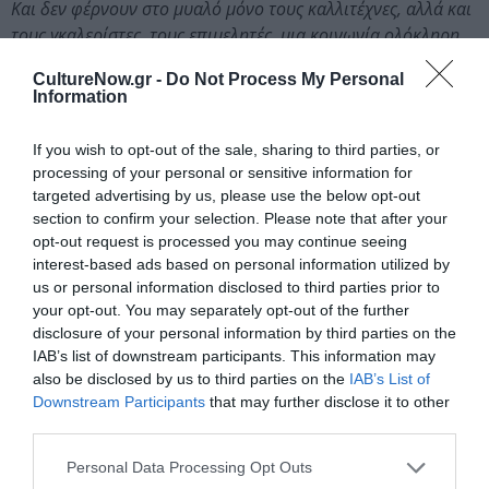
Και δεν φέρνουν στο μυαλό μόνο τους καλλιτέχνες, αλλά και
τους γκαλερίστες, τους επιμελητές, μια κοινωνία ολόκληρη.
Που είναι η ζωή μας, οι φίλοι μας, ο κόσμος που
CultureNow.gr -
Do Not Process My Personal
συναναστρεφόμαστε.»
Με λίγα λόγια, τα διακριτά ίχνη
Information
της καλλιτεχνικής παραγωγής και της ζωής στο
γύρισμα του 21ού αιώνα.
If you wish to opt-out of the sale, sharing to third parties, or
processing of your personal or sensitive information for
* Δημήτρης Πικιώνης, «Πρόλογος για τη Λαϊκή Τέχνη» (1927),
targeted advertising by us, please use the below opt-out
Κείμενα. Μορφωτικό Ίδρυμα Εθνικής Τραπέζης, 1985.
section to confirm your selection. Please note that after your
opt-out request is processed you may continue seeing
Παρουσιάζονται έργα των καλλιτεχνών:
AIDS-3D
interest-based ads based on personal information utilized by
(Daniel Keller, Nik Kosmas), Andisheh Avini, Carmen
us or personal information disclosed to third parties prior to
your opt-out. You may separately opt-out of the further
García Bartolomé, Bernhard Cella, Adam Chodzko,
disclosure of your personal information by third parties on the
Stephen Dean, Werner Moser Dorfmann, Jimmie
IAB’s list of downstream participants. This information may
Durham, Jack Early, Marie Françoise Poutays, Gert &
also be disclosed by us to third parties on the
IAB’s List of
Uwe Tobias, Anne Kern, Jörg Mandernach, Caitlin
Downstream Participants
that may further disclose it to other
Masley, Jason Meadows, Amy O’ Neill, Enoc Perez,
third parties.
Simon Periton, Mary Redmond, Rémy Rivoire, Irys
Personal Data Processing Opt Outs
Schenker, Kai Schiemenz, Jim Shaw, Alex Slade,