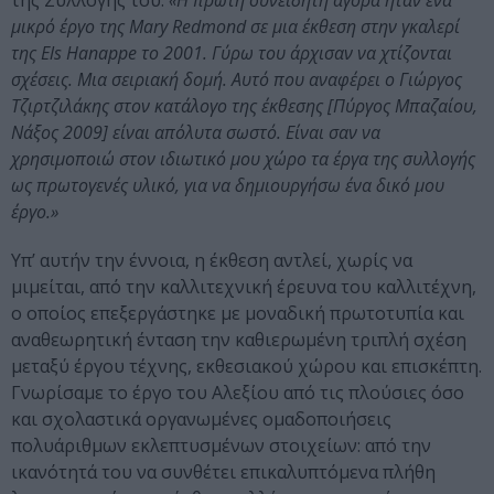
της Συλλογής του:
«Η πρώτη συνειδητή αγορά ήταν ένα
μικρό έργο της Mary Redmond σε μια έκθεση στην γκαλερί
της Els Hanappe το 2001. Γύρω του άρχισαν να χτίζονται
σχέσεις. Μια σειριακή δομή. Αυτό που αναφέρει ο Γιώργος
Τζιρτζιλάκης στον κατάλογο της έκθεσης [Πύργος Μπαζαίου,
Νάξος 2009] είναι απόλυτα σωστό. Είναι σαν να
χρησιμοποιώ στον ιδιωτικό μου χώρο τα έργα της συλλογής
ως πρωτογενές υλικό, για να δημιουργήσω ένα δικό μου
έργο.»
Υπ’ αυτήν την έννοια, η έκθεση αντλεί, χωρίς να
μιμείται, από την καλλιτεχνική έρευνα του καλλιτέχνη,
ο οποίος επεξεργάστηκε με μοναδική πρωτοτυπία και
αναθεωρητική ένταση την καθιερωμένη τριπλή σχέση
μεταξύ έργου τέχνης, εκθεσιακού χώρου και επισκέπτη.
Γνωρίσαμε το έργο του Αλεξίου από τις πλούσιες όσο
και σχολαστικά οργανωμένες ομαδοποιήσεις
πολυάριθμων εκλεπτυσμένων στοιχείων: από την
ικανότητά του να συνθέτει επικαλυπτόμενα πλήθη