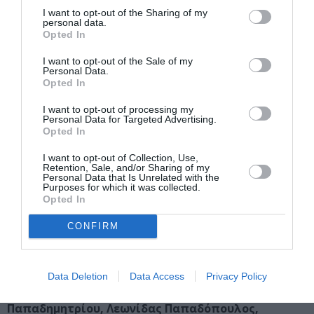
Stephen Sutcliffe, Philip Tarlow, Yuken Teruya, Pae
I want to opt-out of the Sharing of my
White, Ανδρέας Αγγελιδάκης, Αλέξης Ακριθάκης,
personal data.
Opted In
Νάνος Βαλαωρίτης, Ινώ Βαρβαρίτη, Κωστής
Βελώνης, Λυδία Βενιέρη, Βαγγέλης Βλάχος, Ντίκος
I want to opt-out of the Sale of my
Personal Data.
Βυζάντιος, Αλέξανδρος Γεωργίου, Βάσω Γκαβαϊσέ,
Opted In
Βούλα Γουνελά, Δανιήλ, Κατερίνα Διακομή, Παύλος
Διονυσόπουλος, Μανώλης Ζαχαριουδάκης MSAZ,
I want to opt-out of processing my
Personal Data for Targeted Advertising.
Ελένη Καμμά, Ειρήνη Καραγιαννοπούλου,
Opted In
Απόστολος Καρακατσάνης, Απόστολος
Καραστεργίου, Στάθης Κατσαρέλης, Ηλίας
I want to opt-out of Collection, Use,
Retention, Sale, and/or Sharing of my
Καφούρος, Πάνος Κοκκινιάς, Χάρης Κοντοσφύρης,
Personal Data that Is Unrelated with the
Purposes for which it was collected.
Κώστας Κουλεντιανός, Αντώνης Κυριακούλης,
Opted In
Δάφνη Κωστοπούλου, Γιώργος Λάππας, Σπύρος
Λίτινας, Πιερέττα Λορεντζάτου, Ντιάνα Μαγγανιά,
CONFIRM
Βούλα Μασούρα, Γιώργος Μαυροΐδης, Χρήστος
Μητάς, Χριστίνα Μήτρεντσε, Μιχάλης Μιχαηλίδης,
Βασίλης Μπαλατσός, Ντόρα Οικονόμου,
Data Deletion
Data Access
Privacy Policy
Χριστόδουλος Παναγιώτου, Μαρία
Παπαδημητρίου, Λεωνίδας Παπαδόπουλος,