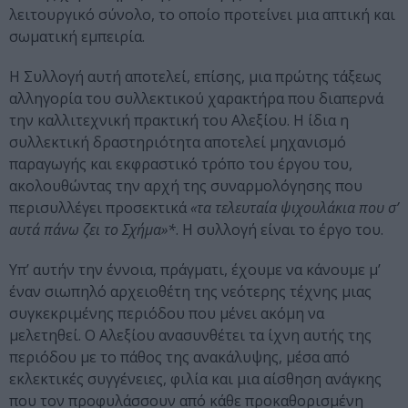
λειτουργικό σύνολο, το οποίο προτείνει μια απτική και
σωματική εμπειρία.
Η Συλλογή αυτή αποτελεί, επίσης, μια πρώτης τάξεως
αλληγορία του συλλεκτικού χαρακτήρα που διαπερνά
την καλλιτεχνική πρακτική του Αλεξίου. Η ίδια η
συλλεκτική δραστηριότητα αποτελεί μηχανισμό
παραγωγής και εκφραστικό τρόπο του έργου του,
ακολουθώντας την αρχή της συναρμολόγησης που
περισυλλέγει προσεκτικά
«τα τελευταία ψιχουλάκια που σ’
αυτά πάνω ζει το Σχήμα»*
. Η συλλογή είναι το έργο του.
Υπ’ αυτήν την έννοια, πράγματι, έχουμε να κάνουμε μ’
έναν σιωπηλό αρχειοθέτη της νεότερης τέχνης μιας
συγκεκριμένης περιόδου που μένει ακόμη να
μελετηθεί. Ο Αλεξίου ανασυνθέτει τα ίχνη αυτής της
περιόδου με το πάθος της ανακάλυψης, μέσα από
εκλεκτικές συγγένειες, φιλία και μια αίσθηση ανάγκης
που τον προφυλάσσουν από κάθε προκαθορισμένη