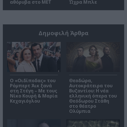
αθόρυβα στο MET
Ώχρα Μπλε
Δημοφιλή Άρθρα
O «Οιδίποδας» του
Θεοδώρα,
Ρόμπερτ Άικ ξανά
Αυτοκράτειρα του
στη Στέγη – Με τους
Βυζαντίου: Η νέα
Νίκο Κουρή & Μαρία
ελληνική όπερα του
Κεχαγιόγλου
Θεόδωρου Στάθη
στο θέατρο
Ολύμπια