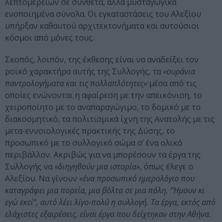
λεπτομερειών σε σύνθετα, αλλά μυσταγωγικά
ενοποιημένα σύνολα. Οι εγκαταστάσεις του Αλεξίου
υπήρξαν καθαυτού αρχιτεκτονήματα και αυτούσιοι
κόσμοι από μόνες τους.
Σκοπός, λοιπόν, της έκθεσης είναι να αναδείξει τον
ροϊκό χαρακτήρα αυτής της Συλλογής, τα
«ουράνια
παντρολογήματα και τις πολλαπλότητες»
μέσα από τις
οποίες ενώνονται η αφαίρεση με την απεικόνιση, το
χειροποίητο με το αναπαραγώγιμο, το δομικό με το
διακοσμητικό, τα πολιτισμικά ίχνη της Ανατολής με τις
μετα-εννοιολογικές πρακτικής της Δύσης, το
προσωπικό με το συλλογικό σώμα σ’ ένα ολικό
περιβάλλον. Ακριβώς για να μπορέσουν τα έργα της
Συλλογής να
«διηγηθούν μια ιστορία»
, όπως έλεγε ο
Αλεξίου. Να γίνουν
«ένα προσωπικό ημερολόγιο που
καταγράφει μια πορεία, μια βόλτα σε μια πόλη. “Ήμουν κι
εγώ εκεί”, αυτό λέει λίγο-πολύ η συλλογή. Τα έργα, εκτός από
ελάχιστες εξαιρέσεις, είναι έργα που δείχτηκαν στην Αθήνα.