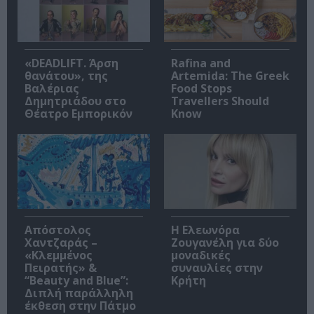
«DEADLIFT. Άρση
Rafina and
θανάτου», της
Artemida: The Greek
Βαλέριας
Food Stops
Δημητριάδου στο
Travellers Should
Θέατρο Εμπορικόν
Know
Απόστολος
Η Ελεωνόρα
Χαντζαράς –
Ζουγανέλη για δύο
«Κλεμμένος
μοναδικές
Πειρατής» &
συναυλίες στην
“Beauty and Blue”:
Κρήτη
Διπλή παράλληλη
έκθεση στην Πάτμο