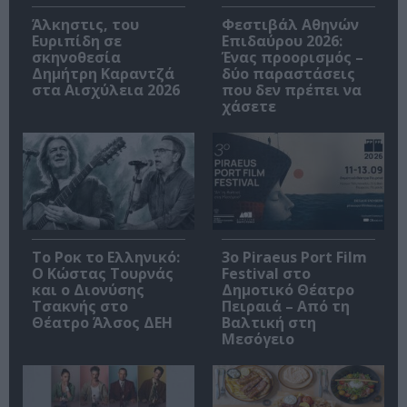
Άλκηστις, του
Φεστιβάλ Αθηνών
Ευριπίδη σε
Επιδαύρου 2026:
σκηνοθεσία
Ένας προορισμός –
Δημήτρη Καραντζά
δύο παραστάσεις
στα Αισχύλεια 2026
που δεν πρέπει να
χάσετε
Το Ροκ το Ελληνικό:
3o Piraeus Port Film
Ο Κώστας Τουρνάς
Festival στο
και ο Διονύσης
Δημοτικό Θέατρο
Τσακνής στο
Πειραιά – Από τη
Θέατρο Άλσος ΔΕΗ
Βαλτική στη
Μεσόγειο