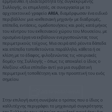
ερμηνευθεί η ιδιαιτερότητα της συγκεκριμένης
Συλλογής, οι επιμελητές, σε συνεργασία με το
αρχιτεκτονικό γραφείο
AREA
, διαμόρφωσαν ένα ειδικό
περιβάλλον: μια «εκθεσιακή μηχανή» με διαδρομές,
επίπεδα, εντάσεις, ομαδοποιήσεις και ροές κατά μήκος
του κέντρου του εκθεσιακού χώρου του Μουσείου, με
ορισμένα έργα να εκβάλουν ενεργοποιώντας τους
περιμετρικούς τοίχους. Μια σειρά από ρέοντα δάπεδα
και επίπεδα τοποθετούνται παράλληλα, κάθετα ή σε
κλίση με το έδαφος, φιλοξενώντας τις «σειριακές
δομές» της Συλλογής – όπως τις αποκαλεί ο ίδιος ο
Αλεξίου:
«Χίλια επίπεδα»
αντί για μια συμβατική
περιμετρική τοποθέτηση και την προοπτική του ενός
σημείου.
ΔΕΣ 10 ΦΩΤΟΓΡΑΦΙΕΣ
Στην επιλογή αυτή συνέβαλε ο τρόπος που ο ίδιος ο
καλλιτέχνης περιγράφει το μηχανισμό συγκρότησης