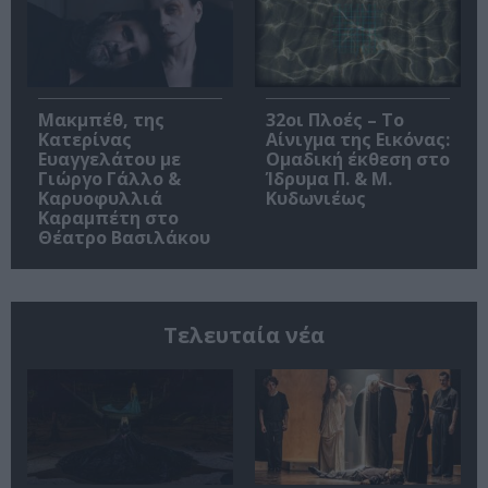
Μακμπέθ, της
32οι Πλοές – Το
Κατερίνας
Αίνιγμα της Εικόνας:
Ευαγγελάτου με
Ομαδική έκθεση στο
Γιώργο Γάλλο &
Ίδρυμα Π. & Μ.
Καρυοφυλλιά
Κυδωνιέως
Καραμπέτη στο
Θέατρο Βασιλάκου
Τελευταία νέα