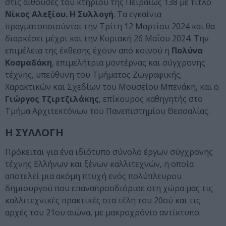
στις αίθουσες του κτηρίου της Πειραιώς 138 με τίτλο
Νίκος Αλεξίου. Η Συλλογή
. Τα εγκαίνια
πραγματοποιούνται την Τρίτη 12 Μαρτίου 2024 και θα
διαρκέσει μέχρι και την Κυριακή 26 Μαΐου 2024. Την
επιμέλεια της έκθεσης έχουν από κοινού η
Πολύνα
Κοσμαδάκη
, επιμελήτρια μοντέρνας και σύγχρονης
τέχνης, υπεύθυνη του Tμήματος Zωγραφικής,
Xαρακτικών και Σχεδίων του Μουσείου Μπενάκη, και ο
Γιώργος Τζιρτζιλάκης
, επίκουρος καθηγητής στο
Τμήμα Αρχιτεκτόνων του Πανεπιστημίου Θεσσαλίας.
Η ΣΥΛΛΟΓΗ
Πρόκειται για ένα ιδιότυπο σύνολο έργων σύγχρονης
τέχνης Ελλήνων και ξένων καλλιτεχνών, η οποία
αποτελεί μια ακόμη πτυχή ενός πολύπλευρου
δημιουργού που επαναπροσδιόρισε στη χώρα μας τις
καλλιτεχνικές πρακτικές στα τέλη του 20ού και τις
αρχές του 21ου αιώνα, με μακροχρόνιο αντίκτυπο.