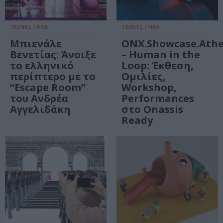
ΤΕΧΝΕΣ / ΝΕΑ
ΤΕΧΝΕΣ / ΝΕΑ
Μπιενάλε
ONX.Showcase.Athe
Βενετίας: Άνοιξε
– Human in the
το ελληνικό
Loop: Έκθεση,
περίπτερο με το
Ομιλίες,
“Εscape Room”
Workshop,
του Ανδρέα
Performances
Αγγελιδάκη
στο Onassis
Ready