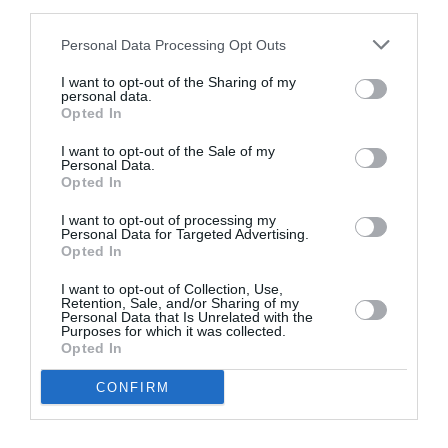
third parties.
ΤΕΧΝΕΣ / ΝΕΑ
ΤΕΧΝΕΣ / ΝΕΑ
Η περίπτωση του
Η Ελλάδα
Personal Data Processing Opt Outs
MOMAFAD: Ένα
αναδεικνύεται
έργο του Διονύση
Τιμώμενη χώρα
I want to opt-out of the Sharing of my
personal data.
Χριστοφιλογιάννη
στην Διεθνή
Opted In
στο ΕΜΣΤ
Έκθεση Τέχνης
στην Hainan της
I want to opt-out of the Sale of my
Personal Data.
Κίνας!
Opted In
I want to opt-out of processing my
1
Επόμενη ❯
Personal Data for Targeted Advertising.
Opted In
I want to opt-out of Collection, Use,
Retention, Sale, and/or Sharing of my
Personal Data that Is Unrelated with the
Purposes for which it was collected.
Opted In
Τελευταία
CONFIRM
νέα