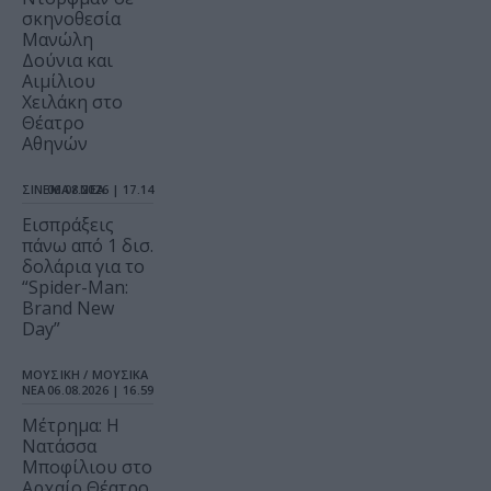
σκηνοθεσία
Μανώλη
Δούνια και
Αιμίλιου
Χειλάκη στο
Θέατρο
Αθηνών
ΣΙΝΕΜΑ / ΝΕΑ
06.08.2026 | 17.14
Εισπράξεις
πάνω από 1 δισ.
δολάρια για το
“Spider-Man:
Brand New
Day”
ΜΟΥΣΙΚΗ / ΜΟΥΣΙΚΑ
ΝΕΑ
06.08.2026 | 16.59
Μέτρημα: Η
Νατάσσα
Μποφίλιου στο
Αρχαίο Θέατρο