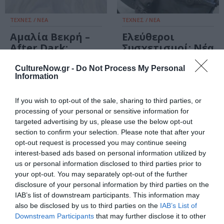
ΤΕΧΝΕΣ / ΝΕΑ
ΤΕΧΝΕΣ / ΝΕΑ
Αμαλία Βεκρή –
Ελεύθεροι
After Dark:
Συσχετισμοί: Νέα
Έκθεση στην
περιοδική
γκαλερί The
έκθεση στο
CultureNow.gr -
Do Not Process My Personal
Information
Breeder
Αρχαιολογικό
Μουσείο
Θεσσαλονίκης
If you wish to opt-out of the sale, sharing to third parties, or
processing of your personal or sensitive information for
targeted advertising by us, please use the below opt-out
section to confirm your selection. Please note that after your
opt-out request is processed you may continue seeing
interest-based ads based on personal information utilized by
us or personal information disclosed to third parties prior to
your opt-out. You may separately opt-out of the further
disclosure of your personal information by third parties on the
IAB’s list of downstream participants. This information may
also be disclosed by us to third parties on the
IAB’s List of
Downstream Participants
that may further disclose it to other