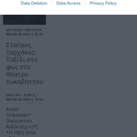
Data Deletion
Data Access
Privacy Policy
ΜΟΥΣΙΚΗ / ΜΟΥΣΙΚΑ
ΝΕΑ
06.08.2026 | 20.02
Σταύρος
Ξαρχάκος:
Ταξίδι στο
φως στο
Θέατρο
Λυκαβηττού
ΘΕΑΤΡΟ - ΧΟΡΟΣ /
ΝΕΑ
06.08.2026 | 19.04
Artist
Unknown*
[Αγνώστου
Καλλιτέχνη*]
*Η Ήβη ήταν