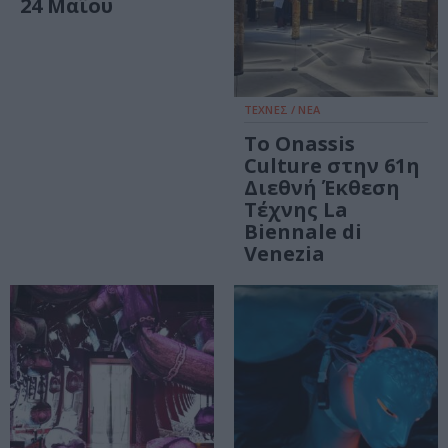
24 Μαΐου
ΤΕΧΝΕΣ / ΝΕΑ
Το Onassis
Culture στην 61η
Διεθνή Έκθεση
Τέχνης La
Biennale di
Venezia