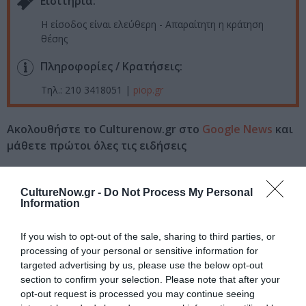
Eισιτήρια:
Η είσοδος είναι ελεύθερη - Απαραίτητη η κράτηση
θέσης
Πληροφορίες / Κρατήσεις:
Τηλ.: 210 3418051 |
piop.gr
Ακολουθήστε το Culturenow.gr στο
Google News
και
μάθετε πρώτοι όλες τις ειδήσεις
Δείτε όλα τα
τελευταία νέα
για την Τέχνη και τον
Πολιτισμό στο
Culturenow.gr
CultureNow.gr -
Do Not Process My Personal
Information
Νέοι Διαγωνισμοί
❯
If you wish to opt-out of the sale, sharing to third parties, or
processing of your personal or sensitive information for
Tags
targeted advertising by us, please use the below opt-out
section to confirm your selection. Please note that after your
ΑΦΗΓΗΣΗ ΠΑΡΑΜΥΘΙΩΝ
ΔΩΡΕΑΝ ΕΚΔΗΛΩΣΕΙΣ
opt-out request is processed you may continue seeing