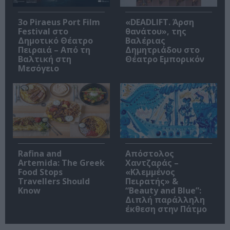
3o Piraeus Port Film
«DEADLIFT. Άρση
Festival στο
θανάτου», της
Δημοτικό Θέατρο
Βαλέριας
Πειραιά – Από τη
Δημητριάδου στο
Βαλτική στη
Θέατρο Εμπορικόν
Μεσόγειο
Rafina and
Απόστολος
Artemida: The Greek
Χαντζαράς –
Food Stops
«Κλεμμένος
Travellers Should
Πειρατής» &
Know
“Beauty and Blue”:
Διπλή παράλληλη
έκθεση στην Πάτμο