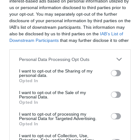
interest-based ads based on personal information utilized by
ΠΟΛΙΤΙΣΤΙΚΟ ΙΔΡΥΜΑ ΟΜΙΛΟΥ ΠΕΙΡΑΙΩΣ (ΠΙΟΠ)
us or personal information disclosed to third parties prior to
your opt-out. You may separately opt-out of the further
Newsletter
disclosure of your personal information by third parties on the
IAB’s list of downstream participants. This information may
Κάθε βδομάδα στο e-mail σας τα τελευταία νέα για
also be disclosed by us to third parties on the
IAB’s List of
την Τέχνη και τον Πολιτισμό!
Downstream Participants
that may further disclose it to other
third parties.
Personal Data Processing Opt Outs
I want to opt-out of the Sharing of my
personal data.
Ακολουθήστε το Culturenow.gr
Opted In
I want to opt-out of the Sale of my
Personal Data.
Opted In
Σχετικά Άρθρα
I want to opt-out of processing my
Personal Data for Targeted Advertising.
Opted In
I want to opt-out of Collection, Use,