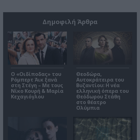
Δημοφιλή Άρθρα
O «Οιδίποδας» του
Θεοδώρα,
Ρόμπερτ Άικ ξανά
Αυτοκράτειρα του
στη Στέγη – Με τους
Βυζαντίου: Η νέα
Νίκο Κουρή & Μαρία
ελληνική όπερα του
Κεχαγιόγλου
Θεόδωρου Στάθη
στο θέατρο
Ολύμπια