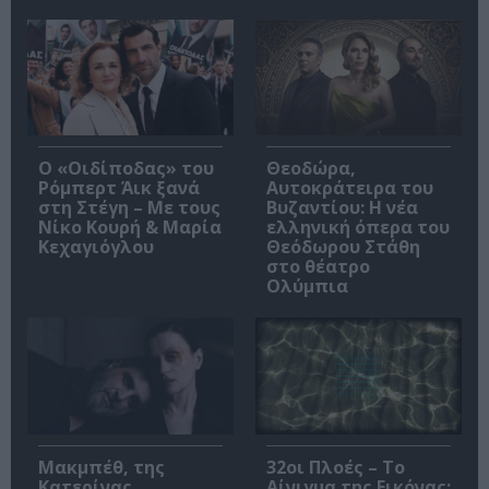
O «Οιδίποδας» του
Θεοδώρα,
Ρόμπερτ Άικ ξανά
Αυτοκράτειρα του
στη Στέγη – Με τους
Βυζαντίου: Η νέα
Νίκο Κουρή & Μαρία
ελληνική όπερα του
Κεχαγιόγλου
Θεόδωρου Στάθη
στο θέατρο
Ολύμπια
Μακμπέθ, της
32οι Πλοές – Το
Κατερίνας
Αίνιγμα της Εικόνας: