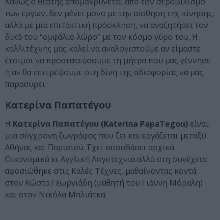
Καθώς ο θεατής απομακρύνεται από τον στροβιλισμό
των έργων, δεν μένει μόνο με την αίσθηση της κίνησης,
αλλά με μια επιτακτική πρόσκληση, να αναζητήσει τον
δικό του “ομφάλιο λώρο” με τον κόσμο γύρο του. Η
καλλιτέχνης μας καλεί να αναλογιστούμε αν είμαστε
έτοιμοι να προστατεύσουμε τη μήτρα που μας γέννησε
ή αν θα επιτρέψουμε στη δίνη της αδιαφορίας να μας
παρασύρει.
Κατερίνα Παπατέγου
Η
Κατερίνα Παπατέγου (Katerina PapaTegou)
είναι
μια σύγχρονη ζωγράφος που ζει και εργάζεται μεταξύ
Αθήνας και Παρισιού. Έχει σπουδάσει αρχικά
Οικονομικά κι Αγγλική Λογοτεχνια αλλά στη συνέχεια
αφοσιώθηκε στις Καλές Τέχνες, μαθαίνοντας κοντά
στον Κώστα Γεωργιάδη (μαθητή του Γιάννη Μόραλη)
και στον Νικόλα Μπλιάτκα.