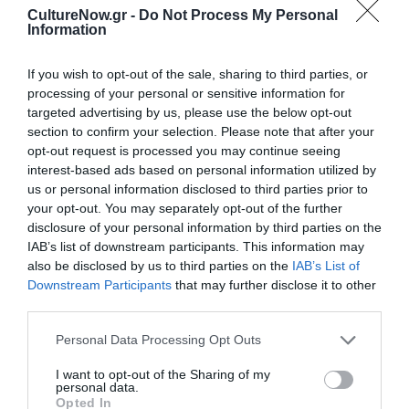
μεταδίδοντας το καλλιτεχνικό της όραμα και
CultureNow.gr -
Do Not Process My Personal
Information
ενισχύοντας τη σύνδεση ανάμεσα σε διαφορά
ακροατήρια.
If you wish to opt-out of the sale, sharing to third parties, or
processing of your personal or sensitive information for
Ταυτότητα Εκδήλωσης
targeted advertising by us, please use the below opt-out
section to confirm your selection. Please note that after your
Ημερομηνία:
opt-out request is processed you may continue seeing
interest-based ads based on personal information utilized by
18/06/2026
11/07/2026
Από:
Εως:
us or personal information disclosed to third parties prior to
your opt-out. You may separately opt-out of the further
Εγκαίνια: Πέμπτη 18 Ιουνίου 2026, 19:00 – 22:00
disclosure of your personal information by third parties on the
Ώρες λειτουργίας: Τρίτη: 16:00-20:00 | Τετάρτη: 12:00-
IAB’s list of downstream participants. This information may
16:00 | Πέμπτη – Παρασκευή: 12:00-20:00 | Σάββατο:
also be disclosed by us to third parties on the
IAB’s List of
11:00-16:00
Downstream Participants
that may further disclose it to other
third parties.
Τοποθεσία:
CL Art Gallery Athens, Χάρητος 10, Κολωνάκι
Personal Data Processing Opt Outs
Πληροφορίες / Κρατήσεις:
I want to opt-out of the Sharing of my
personal data.
Opted In
Τηλ: 210 7229884 |
christinalappa.com