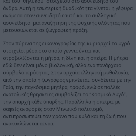
και του “θηλυκού” στοιχείου στο ασυνείδητο του
άνδρα. Αυτή η εσωτερική δυαδικότητα γίνεται η γέφυρα
ανάμεσα στον συνειδητό εαυτό και το συλλογικό
ασυνείδητο, μια αναζήτηση της ψυχικής ολότητας που
μετουσιώνεται σε ζωγραφική πράξη.
Στον πύρινα της εικονογραφίας της κυριαρχεί το υγρό
στοιχείο, μέσα στο οποίο γεννιούνται και
στροβιλίζονται η μήτρα, η δίνη και η σπείρα. Η μήτρα
εδώ δεν είναι μόνο βιολογική, αλλά ένα πανάρχαιο
σύμβολο ιερότητας. Στην αρχαία ελληνική μυθολογία,
από την οποία η ζωγράφος εμπνέεται, συνδέεται με την
Γαία, την παγκόσμια μητέρα, τροφό, ενώ σε πολλές
ανατολικές θρησκείες συμβολίζει το “Κοσμικό Αυγό”,
την απαρχή κάθε ύπαρξης. Παράλληλα η σπείρα, με
σαφείς αναφορές στον Μινωικό πολιτισμό,
αντιπροσωπεύει τον χρόνο που κυλά και τη ζωή που
ανακυκλώνεται αέναα.