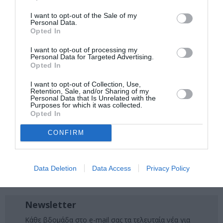
I want to opt-out of the Sale of my
Personal Data.
Ακολουθήστε το Culturenow.gr στο
Google News
και
Opted In
μάθετε πρώτοι όλες τις ειδήσεις
I want to opt-out of processing my
Personal Data for Targeted Advertising.
Δείτε όλα τα
τελευταία νέα
για την Τέχνη και τον
Opted In
Πολιτισμό στο
Culturenow.gr
I want to opt-out of Collection, Use,
Retention, Sale, and/or Sharing of my
Νέοι Διαγωνισμοί
❯
Personal Data that Is Unrelated with the
Purposes for which it was collected.
Opted In
Tags
CONFIRM
ΓΚΑΛΕΡΙ ΤΕΧΝΗΣ - ΑΙΘΟΥΣΕΣ ΤΕΧΝΗΣ
ΔΩΡΕΑΝ ΕΚΔΗΛΩΣΕΙΣ
ΕΙΚΑΣΤΙΚΕΣ ΕΚΘΕΣΕΙΣ
Data Deletion
Data Access
Privacy Policy
ΕΚΘΕΣΗ ΖΩΓΡΑΦΙΚΗΣ
ΖΩΓΡΑΦΙΚΗ
ΖΩΓΡΑΦΟΣ
Newsletter
Κάθε βδομάδα στο e-mail σας τα τελευταία νέα για