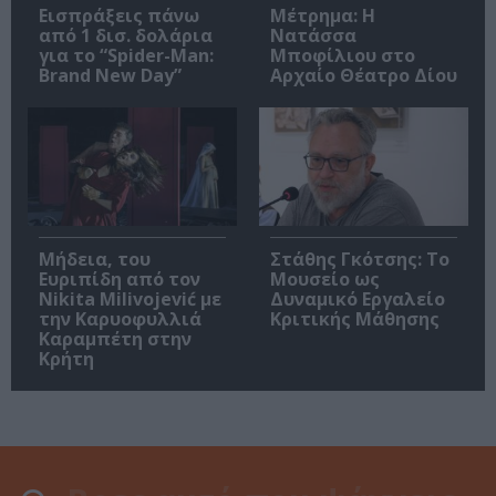
Εισπράξεις πάνω
Μέτρημα: Η
από 1 δισ. δολάρια
Νατάσσα
για το “Spider-Man:
Μποφίλιου στο
Brand New Day”
Αρχαίο Θέατρο Δίου
Μήδεια, του
Στάθης Γκότσης: Το
Ευριπίδη από τον
Μουσείο ως
Nikita Milivojević με
Δυναμικό Εργαλείο
την Καρυοφυλλιά
Κριτικής Μάθησης
Καραμπέτη στην
Κρήτη