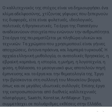
Ο καλλιτεχνικός της στόχος είναι να δημιουργήσει ένα
κλίμα αδελφοσύνης, χτίζοντας γέφυρες που ξεπερνούν
τις διαφορές, είτε είναι φυλετικές, ιδεολογικές,
πολιτικές ή θρησκευτικές. Τα έργα της Παπατέγου
αναδεικνύουν στοιχεία που ενώνουν την ανθρωπότητα.
Στα έργα της πειραματίζεται με πληθώρα υλικών και
τεχνικών. Τα χρώματα που χρησιμοποιεί είναι γήινες
αποχρώσεις, έντονα πράσινα, και λαμπερά τυρκουάζ. Η
αρχαία ελληνική μυθολογία, οι ανατολικές θρησκείες, η
εβραϊκή καμπάνα, η ιστορία, η μνήμη, η λογοτεχνία, η
φύση, η θάλασσα, το μεσογειακό φως αποτελούν πηγή
έμπνευσης και τα έργα και την θεματολογία της. Έργα
την βρίσκονται στη συλλογή του Μουσείου βορρά,
όπως και σε μεγάλες ιδιωτικές συλλογές. Επίσης έργα
της εκπροσωπούνται από διεθνείς καλλιτεχνικές
πλατφόρμες, Saatchi, Konst.se, ArtMajeur. Έχει
συμμετάσχει σε πολυάριθμες εκθέσεις στην Ελλάδα,
την Ελβετία, την Ιταλία και τις Ηνωμένες Πολιτείες,