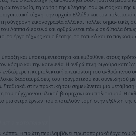
εις που ο καλλιτέχνης ακολούθησε συστηματικά μέσα απ
η φωτογραφία, τη χρήση της κίνησης, του φωτός και της κ
 αιγυπτιακή τέχνη, την αρχαία Ελλάδα και τον πολιτισμό 
 τη σύγχρονη εικονογραφία αλλά και πολλές σημαντικές στ
ο του Λάππα διερευνά και αρθρώνεται πάνω σε δίπολα όπως
ο, το έργο τέχνης και ο θεατής, το τοπικό και το παγκόσμι
η ύπαρξη και υποκειμενικότητα και εμβαθύνει στους τρόπο
τον κόσμο και την κοινωνία. Η ανθρώπινη φιγούρα κατείχ
ον ενδιέφερε η κυριολεκτική απεικόνιση του ανθρώπινου 
οκες διασταυρώσεις του πραγματικού και συνειδητού με
ό. Σταδιακά, στην πρακτική του σημειώνεται μια μετάβαση
η του σύγχρονου υλικού βιομηχανικού πολιτισμού. Η έκθ
ο μια σειρά έργων που αποτελούν τομή στην εξέλιξη της
ΔΕΣ 2 ΦΩΤΟΓΡΑΦΙΕΣ
υ Λάππα. Η πρώτη περιλαμβάνει πρωτοποριακά έργα του 2