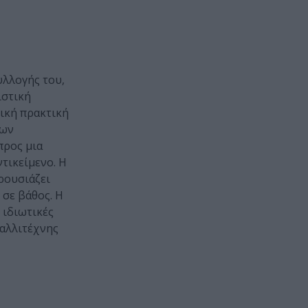
υλλογής του,
ιστική
νική πρακτική
των
προς μια
τικείμενο. Η
ρουσιάζει
 σε βάθος. Η
 ιδιωτικές
καλλιτέχνης