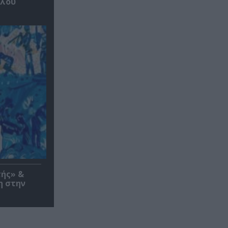
υλου
τής» &
η στην