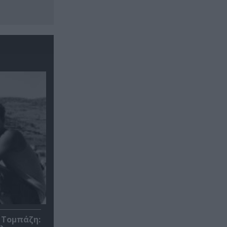
 Τομπάζη: