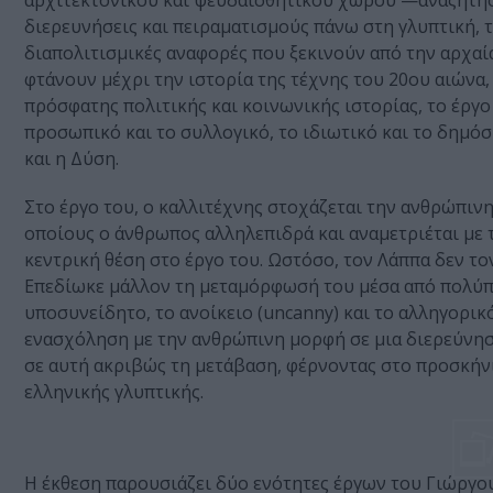
αρχιτεκτονικού και ψευδαισθητικού χώρου —αναζητήσ
διερευνήσεις και πειραματισμούς πάνω στη γλυπτική, τ
διαπολιτισμικές αναφορές που ξεκινούν από την αρχαία
φτάνουν μέχρι την ιστορία της τέχνης του 20ου αιώνα,
πρόσφατης πολιτικής και κοινωνικής ιστορίας, το έργ
προσωπικό και το συλλογικό, το ιδιωτικό και το δημόσι
και η Δύση.
Στο έργο του, ο καλλιτέχνης στοχάζεται την ανθρώπιν
οποίους ο άνθρωπος αλληλεπιδρά και αναμετριέται με 
κεντρική θέση στο έργο του. Ωστόσο, τον Λάππα δεν τ
Επεδίωκε μάλλον τη μεταμόρφωσή του μέσα από πολύπλ
υποσυνείδητο, το ανοίκειο (uncanny) και το αλληγορικ
ενασχόληση με την ανθρώπινη μορφή σε μια διερεύνησ
σε αυτή ακριβώς τη μετάβαση, φέρνοντας στο προσκήνι
ελληνικής γλυπτικής.
Η έκθεση παρουσιάζει δύο ενότητες έργων του Γιώργο