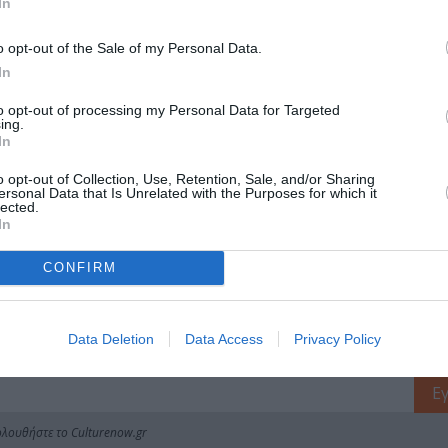
In
o opt-out of the Sale of my Personal Data.
μάθετε πρώτοι όλες τις ειδήσεις
In
to opt-out of processing my Personal Data for Targeted
ολιτισμό στο
Culturenow.gr
ing.
In
r
Δες
o opt-out of Collection, Use, Retention, Sale, and/or Sharing
ersonal Data that Is Unrelated with the Purposes for which it
lected.
In
Η - ΧΑΡΑΚΤΙΚΗ
ΕΙΚΑΣΤΙΚΕΣ ΕΚΘΕΣΕΙΣ
ΦΩΤΟΓΡΑΦΙΑ
CONFIRM
Data Deletion
Data Access
Privacy Policy
νη και τον Πολιτισμό!
λουθήστε το Culturenow.gr