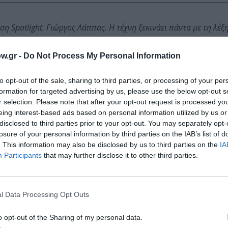
 Spotlight. Γιώργος Λάππας. Η τέχνη ξεκινάει πάντα με τη λέξη
w.gr -
Do Not Process My Personal Information
to opt-out of the sale, sharing to third parties, or processing of your per
formation for targeted advertising by us, please use the below opt-out s
r selection. Please note that after your opt-out request is processed y
eing interest-based ads based on personal information utilized by us or
disclosed to third parties prior to your opt-out. You may separately opt-
losure of your personal information by third parties on the IAB’s list of
Τοποθεσία:
. This information may also be disclosed by us to third parties on the
IA
Participants
that may further disclose it to other third parties.
Εθνικό Μουσείο Σύγχρονης Τέχνης, Καλλιρρόης κα
Φραντζή (πρώην εργοστάσιο ΦΙΞ), Αθήνα
&
Εθνικό Μουσείο Σύγχρονης Τέχνης
l Data Processing Opt Outs
o opt-out of the Sharing of my personal data.