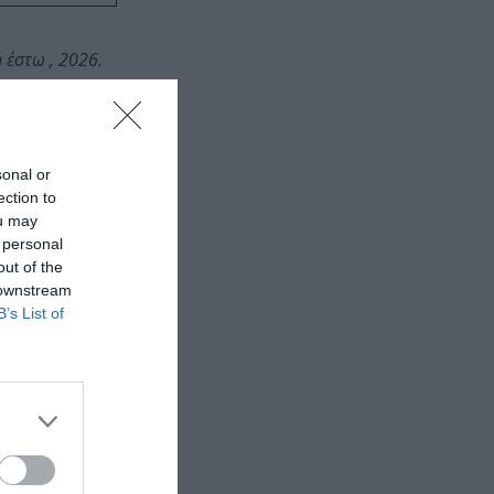
 έστω , 2026.
sonal or
ection to
ou may
 personal
out of the
 downstream
B’s List of
ι Αμβρ.