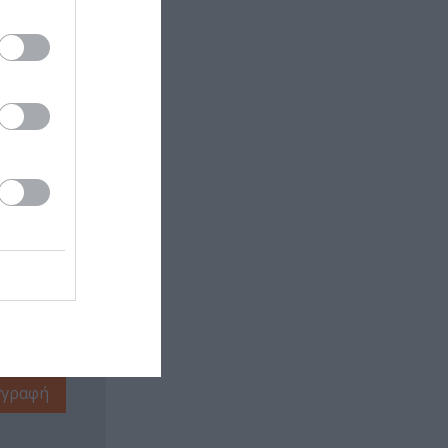
 εδώ!
❯