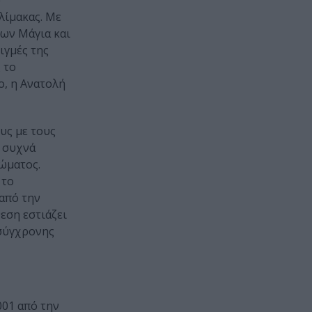
ό
λίμακας. Με
των Μάγια και
ιγμές της
 το
ο, η Ανατολή
υς με τους
ε συχνά
σώματος.
 το
 από την
εση εστιάζει
 σύγχρονης
001 από την