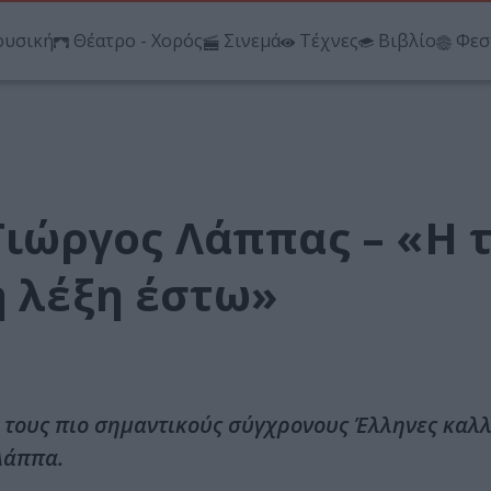
υσική
Θέατρο - Χορός
Σινεμά
Τέχνες
Βιβλίο
Φεσ
 Γιώργος Λάππας – «Η 
η λέξη έστω»
 τους πιο σημαντικούς σύγχρονους Έλληνες καλλ
Λάππα.