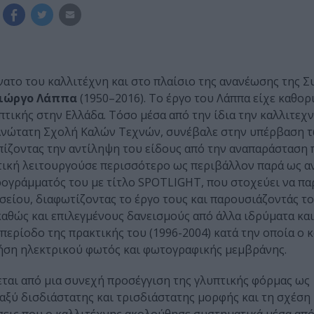
ατο του καλλιτέχνη και στο πλαίσιο της ανανέωσης της Σ
ιώργο Λάππα
(1950–2016). Το έργο του Λάππα είχε καθορ
πτικής στην Ελλάδα. Τόσο μέσα από την ίδια την καλλιτεχ
 Ανώτατη Σχολή Καλών Τεχνών, συνέβαλε στην υπέρβαση 
πίζοντας την αντίληψη του είδους από την αναπαράσταση 
πτική λειτουργούσε περισσότερο ως περιβάλλον παρά ως αν
ρογράμματός του με τίτλο SPOTLIGHT, που στοχεύει να πα
σείου, διαφωτίζοντας το έργο τους και παρουσιάζοντάς το
αθώς και επιλεγμένους δανεισμούς από άλλα ιδρύματα και
περίοδο της πρακτικής του (1996-2004) κατά την οποία ο 
ρήση ηλεκτρικού φωτός και φωτογραφικής μεμβράνης.
ται από μια συνεχή προσέγγιση της γλυπτικής φόρμας ως
αξύ δισδιάστατης και τρισδιάστατης μορφής και τη σχέση