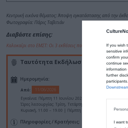
Κεντρική εικόνα θέματος: Άποψη εγκατάστασης από την έκθεση
Φωτογραφία: Πάρις Ταβιτιάν
CultureNo
Διαβάστε επίσης:
Καλοκαίρι στο ΕΜΣΤ: Οι 3 εκθέσεις που έρχονται
If you wish 
sensitive in
confirm you
Ταυτότητα Εκδήλωσης
continue se
information 
further disc
Ημερομηνία:
participants
Downstream 
11/06/2026
Από:
Εγκαίνια: Πέμπτη 11 Ιουνίου 2026, 19:00
Ώρες λειτουργίας: Τρίτη, Τετάρτη, Παρασκευή, Σάββατο 
Persona
Κυριακή, 11.00 – 19.00 | Πέμπτη 11.00 – 22.00
Πληροφορίες / Κρατήσεις:
I want t