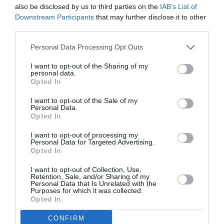
also be disclosed by us to third parties on the
IAB’s List of
Υφάνσεις –
Downstream Participants
that may further disclose it to other
Ζωγραφική και
third parties.
ταπισερί στην
Ελλάδα από το
Personal Data Processing Opt Outs
1960 έως σήμερα:
I want to opt-out of the Sharing of my
Έκθεση στο
personal data.
Μουσείο
Opted In
Μπενάκη
ΤΕΧΝΕΣ / ΝΕΑ
I want to opt-out of the Sale of my
Personal Data.
Αθέατοι Κόσμοι Ι:
Opted In
Ομαδική έκθεση
I want to opt-out of processing my
στο
Personal Data for Targeted Advertising.
Αρχαιολογικό
Opted In
Μουσείο
Κιμώλου
I want to opt-out of Collection, Use,
Retention, Sale, and/or Sharing of my
Personal Data that Is Unrelated with the
Purposes for which it was collected.
ΤΕΧΝΕΣ / ΝΕΑ
Opted In
Η Συλλογή της
CONFIRM
Alpha Bank –