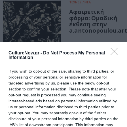
ΤΕΧΝΕΣ / ΝΕΑ
Αφαιρετική
φόρμα: Ομαδική
έκθεση στην
a.antonopoulou.ar
CultureNow.gr -
Do Not Process My Personal
Information
ΤΕΧΝΕΣ / ΝΕΑ
Υφάνσεις εκ
If you wish to opt-out of the sale, sharing to third parties, or
νέου: Oμαδική
processing of your personal or sensitive information for
έκθεση
targeted advertising by us, please use the below opt-out
σπουδαίων
section to confirm your selection. Please note that after your
καλλιτεχνών στο
opt-out request is processed you may continue seeing
MOMus- Μουσείο
interest-based ads based on personal information utilized by
Σύγχρονης
us or personal information disclosed to third parties prior to
Τέχνης
your opt-out. You may separately opt-out of the further
disclosure of your personal information by third parties on the
IAB’s list of downstream participants. This information may
ΤΕΧΝΕΣ / ΝΕΑ