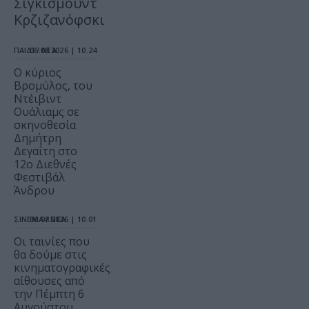
Σιγκισμούντ
Κρζιζανόφσκι
ΠΑΙΔΙ / ΝΕΑ
06.08.2026 | 10.24
O κύριος
Βρομύλος, του
Ντέιβιντ
Ουάλιαμς σε
σκηνοθεσία
Δημήτρη
Δεγαΐτη στο
12ο Διεθνές
Φεστιβάλ
Άνδρου
ΣΙΝΕΜΑ / ΝΕΑ
06.08.2026 | 10.01
Οι ταινίες που
θα δούμε στις
κινηματογραφικές
αίθουσες από
την Πέμπτη 6
Αυγούστου