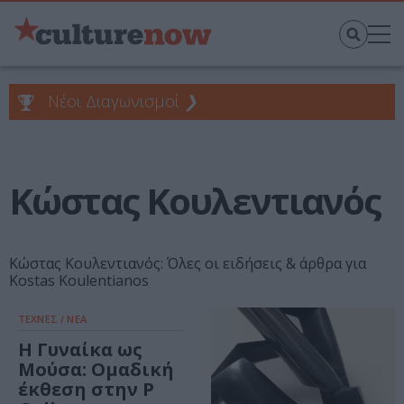
Νέοι Διαγωνισμοί
❯
Κώστας Κουλεντιανός
Κώστας Κουλεντιανός: Όλες οι ειδήσεις & άρθρα για
Kostas Koulentianos
ΤΕΧΝΕΣ / ΝΕΑ
Η Γυναίκα ως
Μούσα: Ομαδική
έκθεση στην P