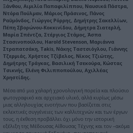
Ξάνθου, Αιμιλία Παπαφιλίππου, Ναυσικά Πάστρα,
Ντόρα Πούλμαν, Μάριος Πράσινος, Πάνος
Ραϋμόνδος, Γιώργος Ρόρρης, Δημήτρης Σακελλίων,
Πέπη Σβορώνου-Κοκκινίδου, Δήμητρα Σιατερλή,
Μαρία Σπέντζα, Στέργιος Στάμος, Άσπα
Στασινοπούλου, Harold Stevenson, Μαριάννα
Στραπατσάκη, Takis, Νάκης Ταστσιόγλου, Γιάννης
Τζερμιάς, Χρήστος Τζίβελος, Νίκος Τζιώτης,
Δημήτρης Τράγκας, Βασιλική Τσεκούρα, Κώστας
Τσικνής, Ελένη Φιλιπποπούλου, Αχιλλέας
Χρηστίδης.
Μέσα από μια χαλαρή χρονολογική πορεία και πλούσιο
φωτογραφικό και αρχειακό υλικό, αλλά κυρίως μέσω
μιας αλληλουχίας ενοτήτων που βασίζεται στις
εκλεκτικές συγγένειες των καλλιτεχνών και των έργων
τους, η έκθεση προβάλλει όχι μόνο την ιστορική
εξέλιξη της Μέδουσας Αίθουσας Τέχνης και τον –ακόμα