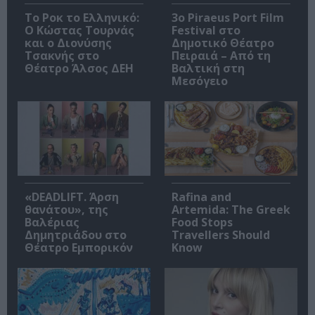
Το Ροκ το Ελληνικό:
3o Piraeus Port Film
Ο Κώστας Τουρνάς
Festival στο
και ο Διονύσης
Δημοτικό Θέατρο
Τσακνής στο
Πειραιά – Από τη
Θέατρο Άλσος ΔΕΗ
Βαλτική στη
Μεσόγειο
«DEADLIFT. Άρση
Rafina and
θανάτου», της
Artemida: The Greek
Βαλέριας
Food Stops
Δημητριάδου στο
Travellers Should
Θέατρο Εμπορικόν
Know