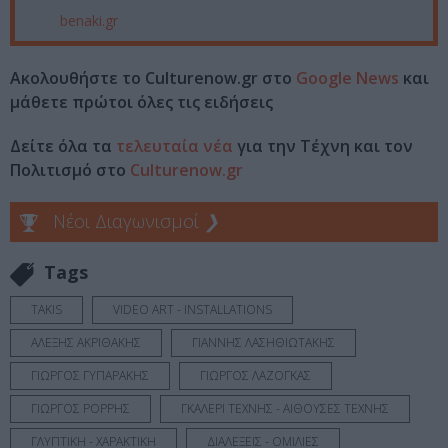
benaki.gr
Ακολουθήστε το Culturenow.gr στο
Google News
και
μάθετε πρώτοι όλες τις ειδήσεις
Δείτε όλα τα
τελευταία νέα
για την Τέχνη και τον
Πολιτισμό στο
Culturenow.gr
Νέοι Διαγωνισμοί
❯
Tags
TAKIS
VIDEO ART - INSTALLATIONS
ΑΛΕΞΗΣ ΑΚΡΙΘΑΚΗΣ
ΓΙΑΝΝΗΣ ΛΑΣΗΘΙΩΤΑΚΗΣ
ΓΙΩΡΓΟΣ ΓΥΠΑΡΑΚΗΣ
ΓΙΩΡΓΟΣ ΛΑΖΟΓΚΑΣ
ΓΙΩΡΓΟΣ ΡΟΡΡΗΣ
ΓΚΑΛΕΡΙ ΤΕΧΝΗΣ - ΑΙΘΟΥΣΕΣ ΤΕΧΝΗΣ
ΓΛΥΠΤΙΚΗ - ΧΑΡΑΚΤΙΚΗ
ΔΙΑΛΕΞΕΙΣ - ΟΜΙΛΙΕΣ