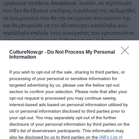
οργάνωνε τα πάντα. Αποφάσισε, λοιπόν, σε περίπτωση
που δεν θα έβγαινε νικήτρια, η συλλογή της να δωρηθεί
σε ένα μουσείο που θα την εκτιμούσε στο σύνολό της
και θα μπορούσε να την αξιοποιήσει κατάλληλα, ενώ
παράλληλα επέλεξε τους συνεργάτες που εμπιστευόταν
για να οργανώσουν την έκθεση και την έκδοση του
βιβλίου, φροντίζοντας επίσης για την υλοποίησή τους.
CultureNow.gr -
Do Not Process My Personal
Information
Με διαθήκη που συνέταξε, η Μαρία Δημητριάδη μάς
ανέθεσε να συντονίσουμε αυτό το δύσκολο εγχείρημα,
If you wish to opt-out of the sale, sharing to third parties, or
το οποίο θα εκπλήρωνε τις τελευταίες της επιθυμίες:
processing of your personal or sensitive information for
μια μεγάλη πρόκληση αλλά και μια εξαιρετικά μεγάλη
targeted advertising by us, please use the below opt-out
ευθύνη που μας τιμά βαθύτατα.
section to confirm your selection. Please note that after your
opt-out request is processed you may continue seeing
Η Εθνική Πινακοθήκη – Μουσείο Αλεξάνδρου Σούτσου
interest-based ads based on personal information utilized by
us or personal information disclosed to third parties prior to
και η διευθύντριά της, κυρία Μαρίνα Λαμπράκη-Πλάκα,
your opt-out. You may separately opt-out of the further
αποδέχτηκαν τη δωρεά της Συλλογής της Μαρίας
disclosure of your personal information by third parties on the
Δημητριάδη με θέρμη και ενθουσιασμό, εκτιμώντας όχι
IAB’s list of downstream participants. This information may
μόνο την αξία των έργων αλλά και τους ίδιους τους
also be disclosed by us to third parties on the
IAB’s List of