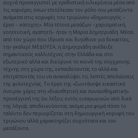
συχνά προσεγγιστεί με ερεθιστική ειλικρίνεια μέσα από
τις καριέρες όσων επιτέλεσαν τον ρόλο του μεσάζοντα
ανάμεσα στις κορυφές του τριγώνου «δημιουργός –
έργο – κάτοχος». Μία τέτοια μεσάζων –χαρισματική,
γοητευτική, αγαπητή– ήταν η Μαρία Δημητριάδη. Μέσα
από τον χώρο που ίδρυσε και διηύθυνε για δεκαετίες,
την γκαλερί ΜΕΔΟΥΣΑ, η Δημητριάδη ανέδειξε
σημαντικούς καλλιτέχνες στην Ελλάδα και στο
εξωτερικό αλλά και διεύρυνε το κοινό της σύγχρονης
τέχνης στη χώρα της, εκπαιδεύοντάς το αλλά και
επιτρέποντάς του να ανακαλύψει τις λεπτές απολαύσεις
της φιλοτεχνίας. Το έργο της «ζωντάνεψε εικαστικά
όνειρα» χάρις στη «διαισθητική και συναισθηματική»
προσέγγισή της (οι λέξεις εντός εισαγωγικών από δικά
της λόγια), αποδεικνύοντας ακόμα μια φορά πόσο το
ταλέντο δεν περιορίζεται στη δημιουργική κορυφή του
τριγώνου αλλά χαρακτηρίζει συχνότατα και τον
μεσάζοντα.