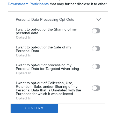
καλλιτέχνες. Τα έργα του Κληροδοτήματος της Μαρίας
Downstream Participants
that may further disclose it to other
Δημητριάδη αποτελούν σήμερα τον πυρήνα της
third parties.
έκθεσης αυτής στους φιλόξενους χώρους του
Personal Data Processing Opt Outs
Μουσείου Μπενάκη, καθώς και του πλήρους τόμου τον
οποίο συνοδεύει.
I want to opt-out of the Sharing of my
personal data.
Opted In
Περισσότερο από οτιδήποτε άλλο, τόσο η έκθεση όσο
και το βιβλίο, είναι το πορτρέτο μιας γυναίκας που
I want to opt-out of the Sale of my
έγραψε τη δική της ιστορία στον χώρο της σύγχρονης
Personal Data.
Opted In
τέχνης στην Ελλάδα, που αγάπησε την τέχνη όσο και τη
ζωή.
I want to opt-out of processing my
Personal Data for Targeted Advertising.
Opted In
ΕΛΙΣΑΒΕΤ ΠΛΕΣΣΑ
I want to opt-out of Collection, Use,
Retention, Sale, and/or Sharing of my
ΕΠΙΜΕΛΗΤΡΙΑ ΤΗΣ ΕΚΘΕΣΗΣ
Personal Data that Is Unrelated with the
Purposes for which it was collected.
Opted In
Η Μαρία Δημητριάδη δεν αρκέστηκε να συνεχίσει την
ασφαλή παρουσίαση των αναγνωρισμένων
CONFIRM
καλλιτεχνών της παλαιότερης γενιάς, με τους οποίους