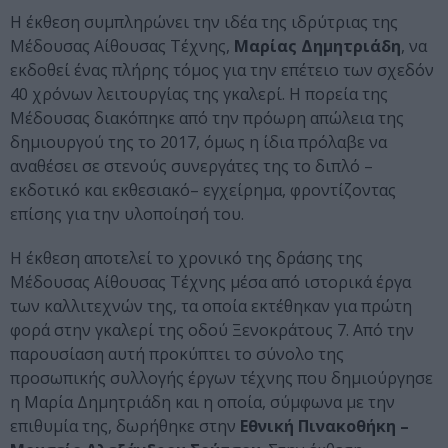
Η έκθεση συμπληρώνει την ιδέα της ιδρύτριας της
Μέδουσας Αίθουσας Τέχνης,
Μαρίας Δημητριάδη
, να
εκδοθεί ένας πλήρης τόμος για την επέτειο των σχεδόν
40 χρόνων λειτουργίας της γκαλερί. Η πορεία της
Μέδουσας διακόπηκε από την πρόωρη απώλεια της
δημιουργού της το 2017, όμως η ίδια πρόλαβε να
αναθέσει σε στενούς συνεργάτες της το διπλό –
εκδοτικό και εκθεσιακό– εγχείρημα, φροντίζοντας
επίσης για την υλοποίησή του.
Η έκθεση αποτελεί το χρονικό της δράσης της
Μέδουσας Αίθουσας Τέχνης μέσα από ιστορικά έργα
των καλλιτεχνών της, τα οποία εκτέθηκαν για πρώτη
φορά στην γκαλερί της οδού Ξενοκράτους 7. Από την
παρουσίαση αυτή προκύπτει το σύνολο της
προσωπικής συλλογής έργων τέχνης που δημιούργησε
η Μαρία Δημητριάδη και η οποία, σύμφωνα με την
επιθυμία της, δωρήθηκε στην
Εθνική Πινακοθήκη –