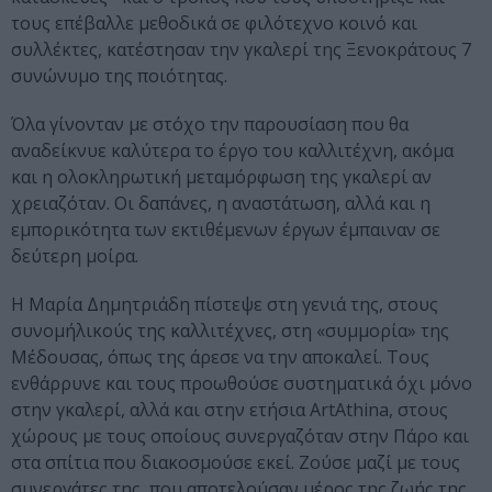
τους επέβαλλε μεθοδικά σε φιλότεχνο κοινό και
συλλέκτες, κατέστησαν την γκαλερί της Ξενοκράτους 7
συνώνυμο της ποιότητας.
Όλα γίνονταν με στόχο την παρουσίαση που θα
αναδείκνυε καλύτερα το έργο του καλλιτέχνη, ακόμα
και η ολοκληρωτική μεταμόρφωση της γκαλερί αν
χρειαζόταν. Οι δαπάνες, η αναστάτωση, αλλά και η
εμπορικότητα των εκτιθέμενων έργων έμπαιναν σε
δεύτερη μοίρα.
Η Μαρία Δημητριάδη πίστεψε στη γενιά της, στους
συνομήλικούς της καλλιτέχνες, στη «συμμορία» της
Μέδουσας, όπως της άρεσε να την αποκαλεί. Τους
ενθάρρυνε και τους προωθούσε συστηματικά όχι μόνο
στην γκαλερί, αλλά και στην ετήσια ArtAthina, στους
χώρους με τους οποίους συνεργαζόταν στην Πάρο και
στα σπίτια που διακοσμούσε εκεί. Ζούσε μαζί με τους
συνεργάτες της, που αποτελούσαν μέρος της ζωής της