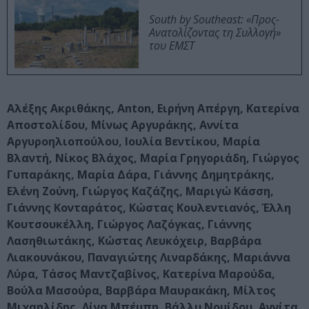
South by Southeast: «Προς-
Ανατολίζοντας τη Συλλογή»
του ΕΜΣΤ
Αλέξης Ακριθάκης, Anton, Ειρήνη Απέργη, Κατερίνα
Αποστολίδου, Μίνως Αργυράκης, Αννίτα
Αργυροηλιοπούλου, Ιουλία Βεντίκου, Μαρία
Βλαντή, Νίκος Βλάχος, Μαρία Γρηγοριάδη, Γιώργος
Γυπαράκης, Μαρία Δάρα, Γιάννης Δημητράκης,
Ελένη Ζούνη, Γιώργος Καζάζης, Μαριγώ Κάσση,
Γιάννης Κονταράτος, Κώστας Κουλεντιανός, Έλλη
Κουτσουκέλλη, Γιώργος Λαζόγκας, Γιάννης
Λασηθιωτάκης, Κώστας Λευκόχειρ, Βαρβάρα
Λιακουνάκου, Παναγιώτης Λιναρδάκης, Μαριάννα
Λύρα, Τάσος Μαντζαβίνος, Κατερίνα Μαρούδα,
Βούλα Μασούρα, Βαρβάρα Μαυρακάκη, Μίλτος
Μιχαηλίδης, Λίνα Μπέμπη, Βάλλυ Νομίδου, Αννίτα