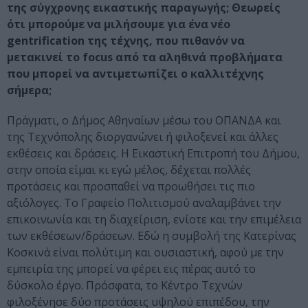
της σύγχρονης εικαστικής παραγωγής; Θεωρείς
ότι μπορούμε να μιλήσουμε για ένα νέο
gentrification της τέχνης, που πιθανόν να
μετακινεί το focus από τα αληθινά προβλήματα
που μπορεί να αντιμετωπίζει ο καλλιτέχνης
σήμερα;
Πράγματι, ο Δήμος Αθηναίων μέσω του ΟΠΑΝΔΑ και
της Τεχνόπολης διοργανώνει ή φιλοξενεί και άλλες
εκθέσεις και δράσεις. Η Εικαστική Επιτροπή του Δήμου,
στην οποία είμαι κι εγώ μέλος, δέχεται πολλές
προτάσεις και προσπαθεί να προωθήσει τις πιο
αξιόλογες. Το Γραφείο Πολιτισμού αναλαμβάνει την
επικοινωνία και τη διαχείριση, ενίοτε και την επιμέλεια
των εκθέσεων/δράσεων. Εδώ η συμβολή της Κατερίνας
Κοσκινά είναι πολύτιμη και ουσιαστική, αφού με την
εμπειρία της μπορεί να φέρει εις πέρας αυτό το
δύσκολο έργο. Πρόσφατα, το Κέντρο Τεχνών
φιλοξένησε δύο προτάσεις υψηλού επιπέδου, την