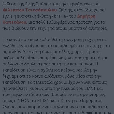
έκθεση της Έφης Σπύρου και την περφόρμανς του
Φίλιππου Τσιτσόπουλου
. Επίσης, στον ίδιο χώρο,
έγινε η εικαστική έκθεση «braille» του
Δημήτρη
Καπετάνου
, μια πολύ ενδιαφέρουσα πρόταση για το
πώς βιώνουν την τέχνη τα άτομα με οπτική αναπηρία.
Το κοινό που παρακολουθεί τη σύγχρονη τέχνη στην
Ελλάδα είναι σίγουρα πιο εκπαιδευμένο σε σχέση με το
παρελθόν. Σε σχέση όμως με άλλες χώρες, είμαστε
ακόμα πολύ πίσω και πρέπει να γίνει συστηματική και
συλλογική δουλειά προς αυτή την κατεύθυνση. Η
εκπαίδευση είναι η αχίλλειος πτέρνα μας. Ας μην
ξεχνάμε ότι το κοινό αυξάνεται μόνο μέσα από την
εκπαίδευση. Τα τελευταία χρόνια έχουν γίνει κάποιες
προσπάθειες, κυρίως από την πλευρά του ΕΜΣΤ και
των μεγάλων ιδιωτικών ιδρυμάτων και οργανισμών,
όπως ο ΝΕΟΝ, το ΚΠΙΣΝ και η Στέγη του Ιδρύματος
Ωνάση, που μπορούν να επενδύσουν σε εκπαιδευτικά
προγράμματα, στην επικοινωνία και στη διαφήμιση των