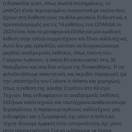
η δυσκολία, γιατί, όπως σωστά επισημαίνεις, το
μπάτζετ είναι περιορισμένο συγκριτικά με εκείνο που
έχουν στη διάθεσή τους τα άλλα μουσεία. Ενδεικτικά, ο
προϋπολογισμός για τις 14 εκθέσεις του ΟΠΑΝΔΑ το
2023 είναι όσα τα μεταφορικά έξοδα για μία ομαδική
έκθεση στην οποία συμμετέχουν και ξένοι καλλιτέχνες.
Αυτό δεν μας εμποδίζει ωστόσο να διοργανώσουμε
μεγάλες αναδρομικές εκθέσεις, όπως εκείνη του
Γιώργου Ιωάννου, η οποία θα εγκαινιαστεί στις 30
Νοεμβρίου και στα δύο κτίρια της Πινακοθήκης. Ή να
φιλοξενήσουμε απαιτητικές και ακριβές παραγωγές (με
την υποστήριξη του Culture is Athens και χορηγών),
όπως η έκθεση της Δανάης Στράτου στο Κέντρο
Τεχνών. Μας ενδιαφέρουν οι αναδρομικές εκθέσεις
Ελλήνων καλλιτεχνών και ταυτόχρονα αναδεικνύουμε
ξεχασμένους ή παραγνωρισμένους καλλιτέχνες· μας
ενδιαφέρει και η ζωγραφική, όχι μόνο η πολιτική
τέχνη· δίνουμε έμφαση στην ιστορικότητα, όχι μόνο
στην παροντικότητα. Για να μιλήσουμε με όρους