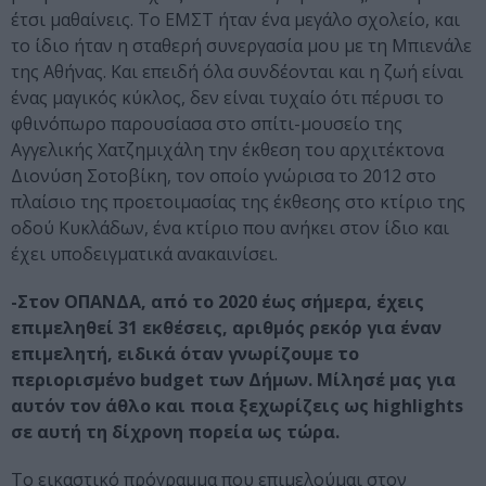
έτσι μαθαίνεις. Το ΕΜΣΤ ήταν ένα μεγάλο σχολείο, και
το ίδιο ήταν η σταθερή συνεργασία μου με τη Μπιενάλε
της Αθήνας. Και επειδή όλα συνδέονται και η ζωή είναι
ένας μαγικός κύκλος, δεν είναι τυχαίο ότι πέρυσι το
φθινόπωρο παρουσίασα στο σπίτι-μουσείο της
Αγγελικής Χατζημιχάλη την έκθεση του αρχιτέκτονα
Διονύση Σοτοβίκη, τον οποίο γνώρισα το 2012 στο
πλαίσιο της προετοιμασίας της έκθεσης στο κτίριο της
οδού Κυκλάδων, ένα κτίριο που ανήκει στον ίδιο και
έχει υποδειγματικά ανακαινίσει.
-Στον ΟΠΑΝΔΑ, από το 2020 έως σήμερα, έχεις
επιμεληθεί 31 εκθέσεις, αριθμός ρεκόρ για έναν
επιμελητή, ειδικά όταν γνωρίζουμε το
περιορισμένο budget των Δήμων. Μίλησέ μας για
αυτόν τον άθλο και ποια ξεχωρίζεις ως highlights
σε αυτή τη δίχρονη πορεία ως τώρα.
Το εικαστικό πρόγραμμα που επιμελούμαι στον