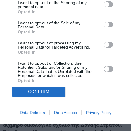
I want to opt-out of the Sharing of my
κυρίας Νίκης Αραμπατζή, ενώ και οι σχέσεις μου με το
personal data.
Opted In
Γραφείο Πολιτισμού του Δημάρχου είναι άριστες.
I want to opt-out of the Sale of my
-Ο κάθε χώρος που στήνεις μία έκθεση πώς
Personal Data.
Opted In
επηρεάζει τη διαδικασία; Στην Πινακοθήκη του
Δήμου Αθηναίων, για παράδειγμα, έχουμε
I want to opt-out of processing my
συνηθίσει να βλέπουμε εκθέσεις σιωπηρές με
Personal Data for Targeted Advertising.
Opted In
βαρύτητα στο ίχνος, όπως η συγκλονιστικά
φασματική ζωγραφική πραγματεία του Βαγγέλη
I want to opt-out of Collection, Use,
Retention, Sale, and/or Sharing of my
Γκόκα ή η πρόσφατη παρουσίαση έργων των
Personal Data that Is Unrelated with the
τελευταίων 20 χρόνων της Νίνας
Purposes for which it was collected.
Opted In
Παπακωνσταντίνου, μία ελεγεία στην τέχνη του
ελάχιστου, με τίτλο «Phantoms». Στο Κέντρο
CONFIRM
Τεχνών του Πάρκου Ελευθερίας, πρώην ΕΑΤ-ΕΣΑ, με
το βαρύ ιστορικό του φορτίο, αναπτύσσονται
διάλογοι πιο εκφραστικοί per se ή και πολιτικοί,
Data Deletion
Data Access
Privacy Policy
όπως η οικογεωγραφία του Ζήση Κοτιώνη ή το
αιχμηρό οικολογικό σχόλιο της Δανάης Στράτου.