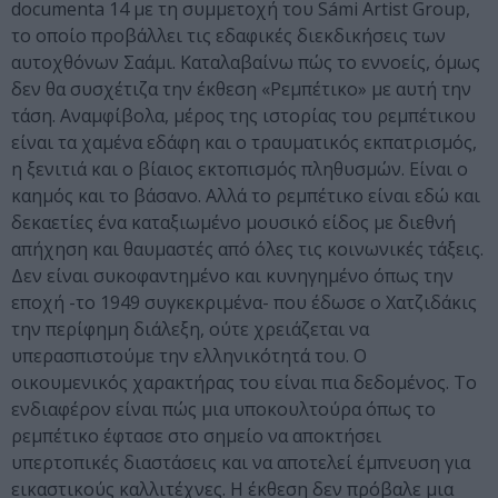
documenta 14 με τη συμμετοχή του Sámi Artist Group,
το οποίο προβάλλει τις εδαφικές διεκδικήσεις των
αυτοχθόνων Σαάμι. Καταλαβαίνω πώς το εννοείς, όμως
δεν θα συσχέτιζα την έκθεση «Ρεμπέτικο» με αυτή την
τάση. Αναμφίβολα, μέρος της ιστορίας του ρεμπέτικου
είναι τα χαμένα εδάφη και ο τραυματικός εκπατρισμός,
η ξενιτιά και ο βίαιος εκτοπισμός πληθυσμών. Είναι ο
καημός και το βάσανο. Αλλά το ρεμπέτικο είναι εδώ και
δεκαετίες ένα καταξιωμένο μουσικό είδος με διεθνή
απήχηση και θαυμαστές από όλες τις κοινωνικές τάξεις.
Δεν είναι συκοφαντημένο και κυνηγημένο όπως την
εποχή -το 1949 συγκεκριμένα- που έδωσε ο Χατζιδάκις
την περίφημη διάλεξη, ούτε χρειάζεται να
υπερασπιστούμε την ελληνικότητά του. Ο
οικουμενικός χαρακτήρας του είναι πια δεδομένος. Το
ενδιαφέρον είναι πώς μια υποκουλτούρα όπως το
ρεμπέτικο έφτασε στο σημείο να αποκτήσει
υπερτοπικές διαστάσεις και να αποτελεί έμπνευση για
εικαστικούς καλλιτέχνες. Η έκθεση δεν πρόβαλε μια