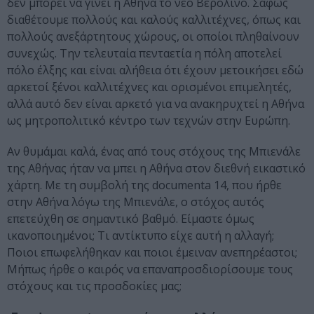
δεν μπορεί να γίνει η Αθήνα το νέο Βερολίνο. Σαφώς
διαθέτουμε πολλούς και καλούς καλλιτέχνες, όπως και
πολλούς ανεξάρτητους χώρους, οι οποίοι πληθαίνουν
συνεχώς. Την τελευταία πενταετία η πόλη αποτελεί
πόλο έλξης και είναι αλήθεια ότι έχουν μετοικήσει εδώ
αρκετοί ξένοι καλλιτέχνες και ορισμένοι επιμελητές,
αλλά αυτό δεν είναι αρκετό για να ανακηρυχτεί η Αθήνα
ως μητροπολιτικό κέντρο των τεχνών στην Ευρώπη.
Αν θυμάμαι καλά, ένας από τους στόχους της Μπιενάλε
της Αθήνας ήταν να μπει η Αθήνα στον διεθνή εικαστικό
χάρτη. Με τη συμβολή της documenta 14, που ήρθε
στην Αθήνα λόγω της Μπιενάλε, ο στόχος αυτός
επετεύχθη σε σημαντικό βαθμό. Είμαστε όμως
ικανοποιημένοι; Τι αντίκτυπο είχε αυτή η αλλαγή;
Ποιοι επωφελήθηκαν και ποιοι έμειναν ανεπηρέαστοι;
Μήπως ήρθε ο καιρός να επαναπροσδιορίσουμε τους
στόχους και τις προσδοκίες μας;