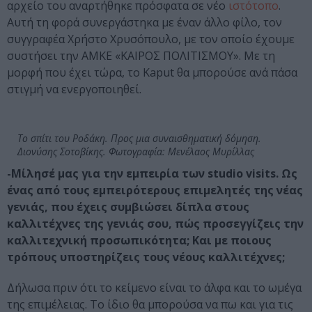
αρχείο του αναρτήθηκε πρόσφατα σε νέο
ιστότοπο
.
Αυτή τη φορά συνεργάστηκα με έναν άλλο φίλο, τον
συγγραφέα Χρήστο Χρυσόπουλο, με τον οποίο έχουμε
συστήσει την ΑΜΚΕ «ΚΑΙΡΟΣ ΠΟΛΙΤΙΣΜΟΥ». Με τη
μορφή που έχει τώρα, το Kaput θα μπορούσε ανά πάσα
στιγμή να ενεργοποιηθεί.
Το σπίτι του Ροδάκη. Προς μια συναισθηματική δόμηση.
Διονύσης Σοτοβίκης. Φωτογραφία: Μενέλαος Μυρίλλας
-Μίλησέ μας για την εμπειρία των studio visits. Ως
ένας από τους εμπειρότερους επιμελητές της νέας
γενιάς, που έχεις συμβιώσει δίπλα στους
καλλιτέχνες της γενιάς σου, πώς προσεγγίζεις την
καλλιτεχνική προσωπικότητα; Και με ποιους
τρόπους υποστηρίζεις τους νέους καλλιτέχνες;
Δήλωσα πριν ότι το κείμενο είναι το άλφα και το ωμέγα
της επιμέλειας. Το ίδιο θα μπορούσα να πω και για τις