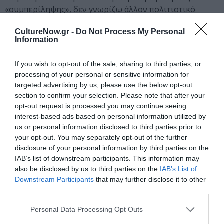
«συμπερίληψης», δεν γνωρίζω άλλον πολιτιστικό
φορέα που να είναι τόσο ανοιχτός και δεκτικός. Έχουμε
CultureNow.gr -
Do Not Process My Personal
παρουσιάσει καλλιτέχνες που δεν θα τους δινόταν ποτέ
Information
η ευκαιρία να εκθέσουν σε άλλα μουσεία, ιδρύματα ή
ινστιτούτα.
If you wish to opt-out of the sale, sharing to third parties, or
processing of your personal or sensitive information for
Στον ΟΠΑΝΔΑ φροντίζω να προσαρμόζομαι με την
targeted advertising by us, please use the below opt-out
υπάρχουσα κατάσταση και να διεκδικώ αλλαγές όπου
section to confirm your selection. Please note that after your
κρίνω ότι είναι απαραίτητες και εφικτές – για
opt-out request is processed you may continue seeing
παράδειγμα, η ανάγκη έκδοσης καταλόγων και
interest-based ads based on personal information utilized by
φωτογράφισης των εκθέσεων. Η θεσμοθέτηση αμοιβής
us or personal information disclosed to third parties prior to
your opt-out. You may separately opt-out of the further
για τους καλλιτέχνες είναι ένα θέμα στο οποίο
disclosure of your personal information by third parties on the
επανέρχομαι συχνά, το έχω θέσει από την πρώτη
IAB’s list of downstream participants. This information may
στιγμή, και ελπίζω ότι θα μπορέσουμε να το
also be disclosed by us to third parties on the
IAB’s List of
εφαρμόσουμε. Οι επιλογές μου γίνονται δεκτές με
Downstream Participants
that may further disclose it to other
ενθουσιασμό από τους συνεργάτες μου και τους
third parties.
Προϊσταμένους των Μουσείων του ΟΠΑΝΔΑ. Νιώθω
Personal Data Processing Opt Outs
ότι με εμπιστεύονται. Πρωτίστως, είναι σημαντικό ότι
έχω την αμέριστη υποστήριξη της Προέδρου, της