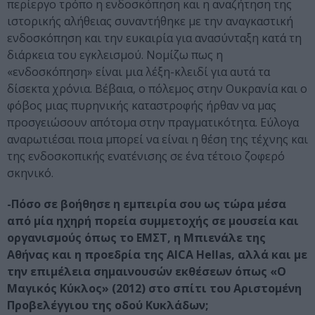
περίεργο τρόπο η ενδοσκόπηση και η αναζήτηση της
ιστορικής αλήθειας συναντήθηκε με την αναγκαστική
ενδοσκόπηση και την ευκαιρία για ανασύνταξη κατά τη
διάρκεια του εγκλεισμού. Νομίζω πως η
«ενδοσκόπηση» είναι μια λέξη-κλειδί για αυτά τα
δίσεκτα χρόνια. Βέβαια, ο πόλεμος στην Ουκρανία και ο
φόβος μιας πυρηνικής καταστροφής ήρθαν να μας
προσγειώσουν απότομα στην πραγματικότητα. Εύλογα
αναρωτιέσαι ποια μπορεί να είναι η θέση της τέχνης και
της ενδοσκοπικής ενατένισης σε ένα τέτοιο ζοφερό
σκηνικό.
-Πόσο σε βοήθησε η εμπειρία σου ως τώρα μέσα
από μία ηχηρή πορεία συμμετοχής σε μουσεία και
οργανισμούς όπως το ΕΜΣΤ, η Μπιενάλε της
Αθήνας και η προεδρία της AICA Hellas, αλλά και με
την επιμέλεια σημαινουσών εκθέσεων όπως «Ο
Μαγικός Κύκλος» (2012) στο σπίτι του Αριστομένη
Προβελέγγιου της οδού Κυκλάδων;