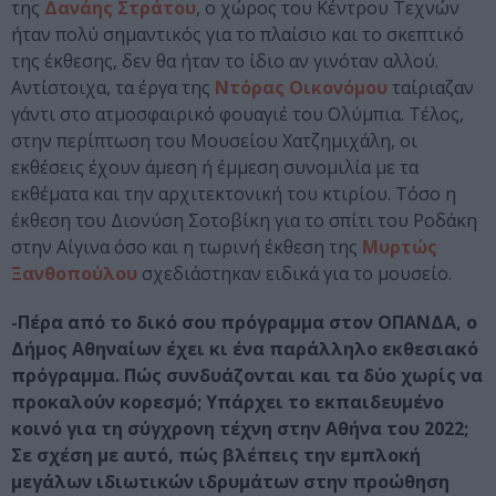
της
Δανάης Στράτου
, ο χώρος του Κέντρου Τεχνών
ήταν πολύ σημαντικός για το πλαίσιο και το σκεπτικό
της έκθεσης, δεν θα ήταν το ίδιο αν γινόταν αλλού.
Αντίστοιχα, τα έργα της
Ντόρας Οικονόμου
ταίριαζαν
γάντι στο ατμοσφαιρικό φουαγιέ του Ολύμπια. Τέλος,
στην περίπτωση του Μουσείου Χατζημιχάλη, οι
εκθέσεις έχουν άμεση ή έμμεση συνομιλία με τα
εκθέματα και την αρχιτεκτονική του κτιρίου. Τόσο η
έκθεση του Διονύση Σοτοβίκη για το σπίτι του Ροδάκη
στην Αίγινα όσο και η τωρινή έκθεση της
Μυρτώς
Ξανθοπούλου
σχεδιάστηκαν ειδικά για το μουσείο.
-Πέρα από το δικό σου πρόγραμμα στον ΟΠΑΝΔΑ, ο
Δήμος Αθηναίων έχει κι ένα παράλληλο εκθεσιακό
πρόγραμμα. Πώς συνδυάζονται και τα δύο χωρίς να
προκαλούν κορεσμό; Υπάρχει το εκπαιδευμένο
κοινό για τη σύγχρονη τέχνη στην Αθήνα του 2022;
Σε σχέση με αυτό, πώς βλέπεις την εμπλοκή
μεγάλων ιδιωτικών ιδρυμάτων στην προώθηση