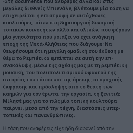
-Στη documenta που ανέφερες αλλά και στις
μεγάλες διεθνείς Μπιενάλε, βλέπουμε μία τάση να
επιχειρείται η επιστροφή σε αυτόχθονες
κουλτούρες, πίσω στη δημιουργική δυναμική
τοπικών κοινοτήτων αλλά και υλικών, που φέρουν
μία γνησιότητα που μοιάζει να έχει ανάγκη η
εποχή της Μετά-Αλήθειας που διάγουμε; Να
θεωρήσουμε ότι η μεγάλη ομαδική σου έκθεση με
θέμα το Ρεμπέτικο εμπίπτει σε αυτή την επ-
ανακάλυψη, μέσω της σχέσης μας με τη ρεμπέτικη
μουσική, του πολυπολιτισμικού υφαντού της
ιστορίας του τόπου και της άμεσης, στομαχικής
έκφρασης και πρόσληψης από το θεατή των
καημών για τον έρωτα, την εργασία, τη ξενιτιά;
Μίλησέ μας για το πώς μία τοπική κουλτούρα
παίρνει, μέσα από την τέχνη, διαστάσεις υπερ-
τοπικές και πανανθρώπινες.
Η τάση που αναφέρεις είχε ήδη διαφανεί από την