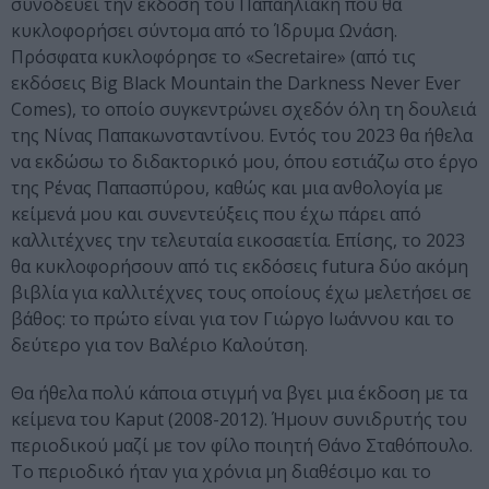
συνοδεύει την έκδοση του Παπαηλιάκη που θα
κυκλοφορήσει σύντομα από το Ίδρυμα Ωνάση.
Πρόσφατα κυκλοφόρησε το «Secretaire» (από τις
εκδόσεις Big Black Mountain the Darkness Never Ever
Comes), το οποίο συγκεντρώνει σχεδόν όλη τη δουλειά
της Νίνας Παπακωνσταντίνου. Εντός του 2023 θα ήθελα
να εκδώσω το διδακτορικό μου, όπου εστιάζω στο έργο
της Ρένας Παπασπύρου, καθώς και μια ανθολογία με
κείμενά μου και συνεντεύξεις που έχω πάρει από
καλλιτέχνες την τελευταία εικοσαετία. Επίσης, το 2023
θα κυκλοφορήσουν από τις εκδόσεις futura δύο ακόμη
βιβλία για καλλιτέχνες τους οποίους έχω μελετήσει σε
βάθος: το πρώτο είναι για τον Γιώργο Ιωάννου και το
δεύτερο για τον Βαλέριο Καλούτση.
Θα ήθελα πολύ κάποια στιγμή να βγει μια έκδοση με τα
κείμενα του Kaput (2008-2012). Ήμουν συνιδρυτής του
περιοδικού μαζί με τον φίλο ποιητή Θάνο Σταθόπουλο.
Το περιοδικό ήταν για χρόνια μη διαθέσιμο και το