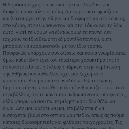
Η δημόσια τέχνη, όπως εγώ την αντιλαμβάνομαι,
διαφέρει από πόλη σε πόλη. Διαφορετικά εκφράζεται
και λειτουργεί στην Αθήνα και διαφορετικά στη Γενεύη,
στο Κάιρο, στην Ουάσιγκτον και στο Τόκιο. Και το λέω
αυτό, γιατί τείνουμε να εξισώνουμε τα πάντα. Δεν
ισχύουν τα ίδια θεωρητικά μοντέλα παντού, ούτε
μπορούν να εφαρμοστούν με τον ίδιο τρόπο.
Προφανώς υπάρχουν συγκλίσεις και κοινά γνωρίσματα,
όμως κάθε πόλη έχει τον ιδιαίτερο χαρακτήρα της (η
πολυκατοικία και η έλλειψη πάρκων στην περίπτωση
της Αθήνας) και κάθε λαός έχει μια ξεχωριστή
νοοτροπία. Δεν μπορώ να αναλύσω εδώ τι είναι η
δημόσια τέχνη -υποτίθεται ότι εξανθρωπίζει το κτιστό
περιβάλλον, ότι το κάνει πιο ανθρώπινο και υποφερτό-,
αλλά μπορώ να σου πω περιληπτικά τι δεν θέλω να
είναι. Δεν μου αρέσει να μου επιβάλλεται ή να
εισέρχεται βίαια στο οπτικό μου πεδίο, όπως ας πούμε
κάποιες διακοσμητικές και φλύαρες τοιχογραφίες. Τις