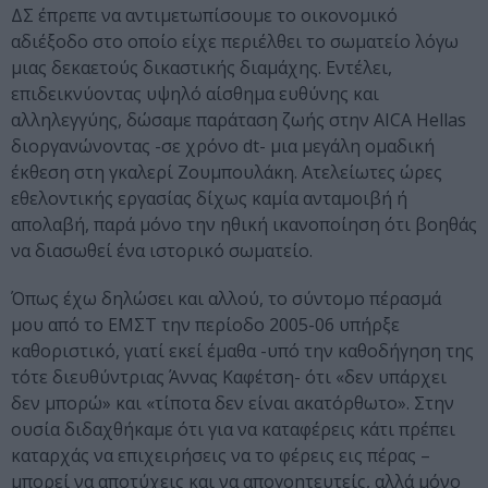
ΔΣ έπρεπε να αντιμετωπίσουμε το οικονομικό
αδιέξοδο στο οποίο είχε περιέλθει το σωματείο λόγω
μιας δεκαετούς δικαστικής διαμάχης. Εντέλει,
επιδεικνύοντας υψηλό αίσθημα ευθύνης και
αλληλεγγύης, δώσαμε παράταση ζωής στην AICA Hellas
διοργανώνοντας -σε χρόνο dt- μια μεγάλη ομαδική
έκθεση στη γκαλερί Ζουμπουλάκη. Ατελείωτες ώρες
εθελοντικής εργασίας δίχως καμία ανταμοιβή ή
απολαβή, παρά μόνο την ηθική ικανοποίηση ότι βοηθάς
να διασωθεί ένα ιστορικό σωματείο.
Όπως έχω δηλώσει και αλλού, το σύντομο πέρασμά
μου από το ΕΜΣΤ την περίοδο 2005-06 υπήρξε
καθοριστικό, γιατί εκεί έμαθα -υπό την καθοδήγηση της
τότε διευθύντριας Άννας Καφέτση- ότι «δεν υπάρχει
δεν μπορώ» και «τίποτα δεν είναι ακατόρθωτο». Στην
ουσία διδαχθήκαμε ότι για να καταφέρεις κάτι πρέπει
καταρχάς να επιχειρήσεις να το φέρεις εις πέρας –
μπορεί να αποτύχεις και να απογοητευτείς, αλλά μόνο