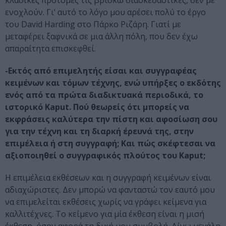
κλασικές προτομές τις βρίσκω διασκεδαστικές, δεν με
ενοχλούν. Γι’ αυτό το λόγο μου αρέσει πολύ το έργο
του David Harding στο Πάρκο Ριζάρη. Γιατί με
μεταφέρει ξαφνικά σε μια άλλη πόλη, που δεν έχω
απαραίτητα επισκεφθεί.
-Εκτός από επιμελητής είσαι και συγγραφέας
κειμένων και τόμων τέχνης, ενώ υπήρξες ο εκδότης
ενός από τα πρώτα διαδικτυακά περιοδικά, το
ιστορικό Kaput. Πού θεωρείς ότι μπορείς να
εκφράσεις καλύτερα την πίστη και αφοσίωση σου
για την τέχνη και τη διαρκή έρευνά της, στην
επιμέλεια ή στη συγγραφή; Και πώς σκέφτεσαι να
αξιοποιηθεί ο συγγραφικός πλούτος του Kaput;
Η επιμέλεια εκθέσεων και η συγγραφή κειμένων είναι
αδιαχώριστες. Δεν μπορώ να φανταστώ τον εαυτό μου
να επιμελείται εκθέσεις χωρίς να γράφει κείμενα για
καλλιτέχνες. Το κείμενο για μία έκθεση είναι η μισή