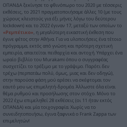
ΟΠΑΝΔΑ ξεκίνησε το φθινόπωρο του 2020 με τέσσερις
εκθέσεις, το 2021 πραγματοποιήσαμε άλλες 10 (με τους
χώρους κλειστούς για έξι μήνες λόγω του δεύτερου
lockdown) και το 2022 έγιναν 17, μεταξύ των οποίων το
«Ρεμπέτικο»
, η μεγαλύτερη εικαστική έκθεση που
έγινε φέτος στην Αθήνα. Για να υλοποιήσεις ένα τέτοιο
πρόγραμμα, εκτός από γνώση και πρότερη σχετική
εμπειρία, απαιτείται πειθαρχία και αντοχή. Υπάρχει ένα
ωραίο βιβλίο του Murakami όπου ο συγγραφέας
συσχετίζει το τρέξιμο με το γράψιμο. Παρότι δεν
τρέχω (περπατάω πολύ, όμως, μιας και δεν οδηγώ),
στην παρούσα φάση μού αρέσει να σκέφτομαι τον
εαυτό μου ως επιμελητή-δρομέα. Άλλωστε όλα είναι
θέμα ρυθμού και προσήλωσης στον στόχο. Μόνο το
2022 έχω επιμεληθεί 28 εκθέσεις (οι 11 ήταν εκτός
ΟΠΑΝΔΑ) και μία τοιχογραφία. Χωρίς να το
συνειδητοποιήσω, έγινα ξαφνικά ο Frank Zappa των
επιμελητών!