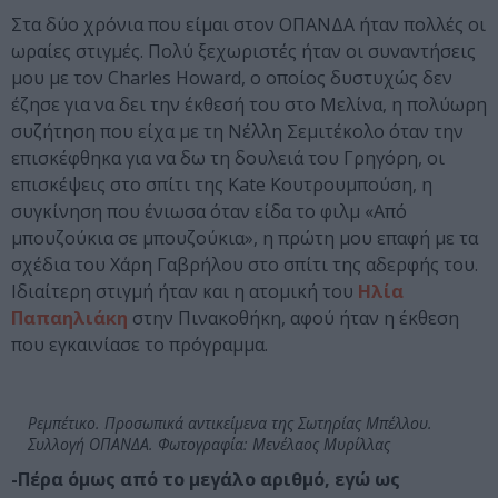
Στα δύο χρόνια που είμαι στον ΟΠΑΝΔΑ ήταν πολλές οι
ωραίες στιγμές. Πολύ ξεχωριστές ήταν οι συναντήσεις
μου με τον Charles Howard, ο οποίος δυστυχώς δεν
έζησε για να δει την έκθεσή του στο Μελίνα, η πολύωρη
συζήτηση που είχα με τη Νέλλη Σεμιτέκολο όταν την
επισκέφθηκα για να δω τη δουλειά του Γρηγόρη, οι
επισκέψεις στο σπίτι της Kate Κουτρουμπούση, η
συγκίνηση που ένιωσα όταν είδα το φιλμ «Από
μπουζούκια σε μπουζούκια», η πρώτη μου επαφή με τα
σχέδια του Χάρη Γαβρήλου στο σπίτι της αδερφής του.
Ιδιαίτερη στιγμή ήταν και η ατομική του
Ηλία
Παπαηλιάκη
στην Πινακοθήκη, αφού ήταν η έκθεση
που εγκαινίασε το πρόγραμμα.
Ρεμπέτικο. Προσωπικά αντικείμενα της Σωτηρίας Μπέλλου.
Συλλογή ΟΠΑΝΔΑ. Φωτογραφία: Μενέλαος Μυρίλλας
-Πέρα όμως από το μεγάλο αριθμό, εγώ ως