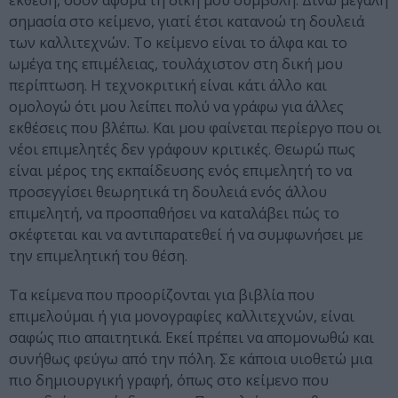
έκθεση, όσον αφορά τη δική μου συμβολή. Δίνω μεγάλη
σημασία στο κείμενο, γιατί έτσι κατανοώ τη δουλειά
των καλλιτεχνών. Το κείμενο είναι το άλφα και το
ωμέγα της επιμέλειας, τουλάχιστον στη δική μου
περίπτωση. Η τεχνοκριτική είναι κάτι άλλο και
ομολογώ ότι μου λείπει πολύ να γράφω για άλλες
εκθέσεις που βλέπω. Και μου φαίνεται περίεργο που οι
νέοι επιμελητές δεν γράφουν κριτικές. Θεωρώ πως
είναι μέρος της εκπαίδευσης ενός επιμελητή το να
προσεγγίσει θεωρητικά τη δουλειά ενός άλλου
επιμελητή, να προσπαθήσει να καταλάβει πώς το
σκέφτεται και να αντιπαρατεθεί ή να συμφωνήσει με
την επιμελητική του θέση.
Τα κείμενα που προορίζονται για βιβλία που
επιμελούμαι ή για μονογραφίες καλλιτεχνών, είναι
σαφώς πιο απαιτητικά. Εκεί πρέπει να απομονωθώ και
συνήθως φεύγω από την πόλη. Σε κάποια υιοθετώ μια
πιο δημιουργική γραφή, όπως στο κείμενο που