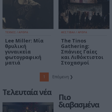
ΤΕΧΝΕΣ / ΑΡΘΡΑ
ΦΕΣΤΙΒΑΛ / ΑΡΘΡΑ
Lee Miller: Μία
The Tinos
θρυλική
Gathering:
γυναικεία
Σπάνιες Γαίες
φωτογραφική
και Λιθόκτιστοι
ματιά
Στοχασμοί
1
Επόμενη ❯
Τελευταία νέα
Πιο
διαβασμένα