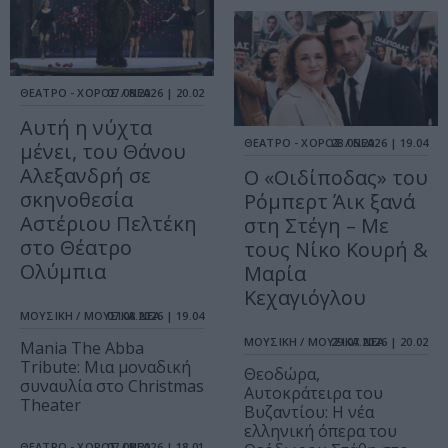
ΘΕΑΤΡΟ - ΧΟΡΟΣ / ΝΕΑ
07.08.2026 | 20.02
Αυτή η νύχτα
ΘΕΑΤΡΟ - ΧΟΡΟΣ / ΝΕΑ
28.05.2026 | 19.04
μένει, του Θάνου
Αλεξανδρή σε
O «Οιδίποδας» του
σκηνοθεσία
Ρόμπερτ Άικ ξανά
Αστέριου Πελτέκη
στη Στέγη – Με
στο Θέατρο
τους Νίκο Κουρή &
Ολύμπια
Μαρία
Κεχαγιόγλου
ΜΟΥΣΙΚΗ / ΜΟΥΣΙΚΑ ΝΕΑ
07.08.2026 | 19.04
ΜΟΥΣΙΚΗ / ΜΟΥΣΙΚΑ ΝΕΑ
29.07.2026 | 20.02
Mania The Abba
Tribute: Μια μοναδική
Θεοδώρα,
συναυλία στο Christmas
Αυτοκράτειρα του
Theater
Βυζαντίου: Η νέα
ελληνική όπερα του
ΘΕΑΤΡΟ - ΧΟΡΟΣ / ΝΕΑ
07.08.2026 | 18.01