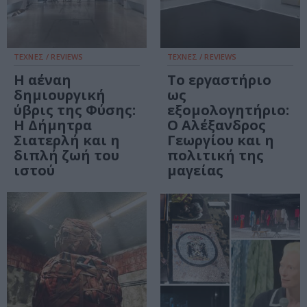
ΤΕΧΝΕΣ / REVIEWS
ΤΕΧΝΕΣ / REVIEWS
Η αέναη
Το εργαστήριο
δημιουργική
ως
ύβρις της Φύσης:
εξομολογητήριο:
Η Δήμητρα
Ο Αλέξανδρος
Σιατερλή και η
Γεωργίου και η
διπλή ζωή του
πολιτική της
ιστού
μαγείας