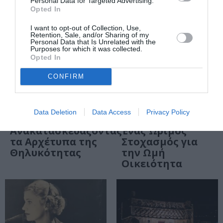
Personal Data for Targeted Advertising.
Opted In
I want to opt-out of Collection, Use,
Retention, Sale, and/or Sharing of my
Personal Data that Is Unrelated with the
Purposes for which it was collected.
Opted In
CONFIRM
ΤΕΧΝΕΣ / REVIEWS
ΤΕΧΝΕΣ / REVIEWS
Data Deletion
Data Access
Privacy Policy
Gisela McDaniel:
Juergen Teller:
Ανακατασκευάζοντας
Ένας Ώριμος
τα Αρχέτυπα της
Στοχασμός για
Θηλυκότητας
την Ωμή
Οικειότητα