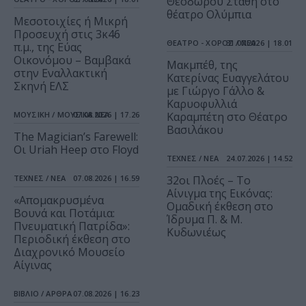
Θεόδωρου Στάθη στο
θέατρο Ολύμπια
Μεσοτοιχίες ή Μικρή
Προσευχή στις 3κ46
ΘΕΑΤΡΟ - ΧΟΡΟΣ / ΝΕΑ
31.07.2026 | 18.01
π.μ., της Εύας
Οικονόμου – Βαμβακά
Μακμπέθ, της
στην Εναλλακτική
Κατερίνας Ευαγγελάτου
Σκηνή ΕΛΣ
με Γιώργο Γάλλο &
Καρυοφυλλιά
ΜΟΥΣΙΚΗ / ΜΟΥΣΙΚΑ ΝΕΑ
07.08.2026 | 17.26
Καραμπέτη στο Θέατρο
Βασιλάκου
The Magician’s Farewell:
Οι Uriah Heep στο Floyd
ΤΕΧΝΕΣ / ΝΕΑ
24.07.2026 | 14.52
ΤΕΧΝΕΣ / ΝΕΑ
07.08.2026 | 16.59
32οι Πλοές – Το
Αίνιγμα της Εικόνας:
«Απομακρυσμένα
Ομαδική έκθεση στο
Βουνά και Ποτάμια:
Ίδρυμα Π. & Μ.
Πνευματική Πατρίδα»:
Κυδωνιέως
Περιοδική έκθεση στο
Διαχρονικό Μουσείο
Αίγινας
ΒΙΒΛΙΟ / ΑΡΘΡΑ
07.08.2026 | 16.23