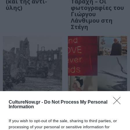
(και της αντι-
Ταραχή – Οι
ύλης)
φωτογραφίες του
Γιώργου
Λάνθιμου στη
Στέγη
ΤΕΧΝΕΣ / ΑΡΘΡΑ
ΤΕΧΝΕΣ / ΑΡΘΡΑ
CultureNow.gr -
Do Not Process My Personal
Information
Εικαστική
Southern DISCO-
Ανασκόπηση
mfort: Τέχνη και
2025: Η Φύση ως
Φαγητό χωρίς
If you wish to opt-out of the sale, sharing to third parties, or
Φαντασιακό, το
comfort zones
processing of your personal or sensitive information for