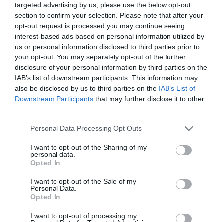
Φαντασιακό ως
targeted advertising by us, please use the below opt-out
section to confirm your selection. Please note that after your
Πραγματικότητα
opt-out request is processed you may continue seeing
interest-based ads based on personal information utilized by
us or personal information disclosed to third parties prior to
your opt-out. You may separately opt-out of the further
disclosure of your personal information by third parties on the
IAB’s list of downstream participants. This information may
also be disclosed by us to third parties on the
IAB’s List of
Downstream Participants
that may further disclose it to other
third parties.
Personal Data Processing Opt Outs
ΘΕΑΤΡΟ - ΧΟΡΟΣ / ΚΡΙΤΙΚΕΣ -
ΤΕΧΝΕΣ / REVIEWS
I want to opt-out of the Sharing of my
REVIEWS
personal data.
Η Ορατότητα ως
Opted In
“Oops!” – Οι Nova
Πολιτική Πράξη:
Melancholia μας
Ο Kerry James
I want to opt-out of the Sale of my
συγκινούν ξανά!
Marshall στο
Personal Data.
Opted In
Λονδίνο
I want to opt-out of processing my