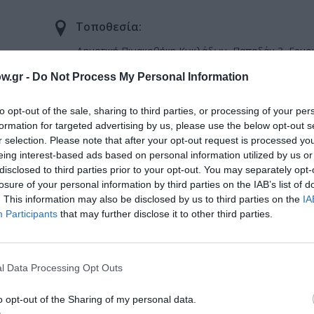
Τοποθεσία:
Δημοτική Πινακοθήκη Κυκλάδων, Παπαδάμ 3, Ερμο
w.gr -
Do Not Process My Personal Information
Πινακοθήκη Κυκλάδων
-22:00
to opt-out of the sale, sharing to third parties, or processing of your per
formation for targeted advertising by us, please use the below opt-out s
r selection. Please note that after your opt-out request is processed y
eing interest-based ads based on personal information utilized by us or
disclosed to third parties prior to your opt-out. You may separately opt-
μάθετε πρώτοι όλες τις ειδήσεις
losure of your personal information by third parties on the IAB’s list of
. This information may also be disclosed by us to third parties on the
IA
ολιτισμό στο
Culturenow.gr
Participants
that may further disclose it to other third parties.
r
Δες
l Data Processing Opt Outs
o opt-out of the Sharing of my personal data.