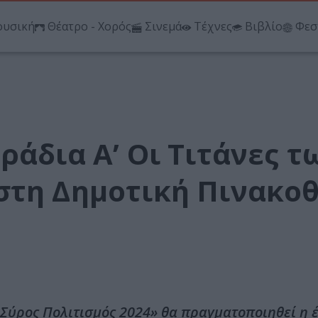
υσική
Θέατρο - Χορός
Σινεμά
Τέχνες
Βιβλίο
Φεσ
ράδια Α’ Οι Τιτάνες τ
στη Δημοτική Πινακο
«Σύρος Πολιτισμός 2024» θα πραγματοποιηθεί η 