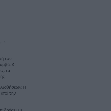
ς κ.
κή του
αμβά, 8
ς, τα
ής.
 Αισθήσεων: Η
 από την
επιδράσει με