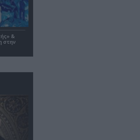
τής» &
η στην