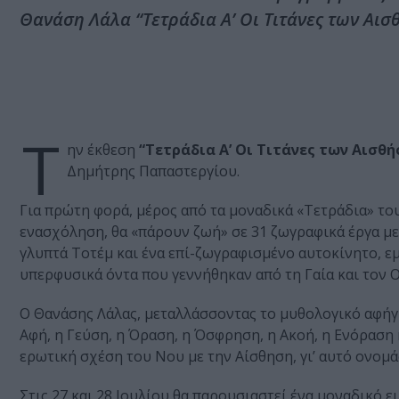
Θανάση Λάλα “Τετράδια Α’ Οι Τιτάνες των Αι
Τ
ην έκθεση
“Τετράδια Α’ Οι Τιτάνες των Αισθ
Δημήτρης Παπαστεργίου.
Για πρώτη φορά, μέρος από τα μοναδικά «Τετράδια» το
ενασχόληση, θα «πάρουν ζωή» σε 31 ζωγραφικά έργα μ
γλυπτά Τοτέμ και ένα επί-ζωγραφισμένο αυτοκίνητο, εμ
υπερφυσικά όντα που γεννήθηκαν από τη Γαία και τον 
Ο Θανάσης Λάλας, μεταλλάσσοντας το μυθολογικό αφήγ
Αφή, η Γεύση, η Όραση, η Όσφρηση, η Ακοή, η Ενόραση 
ερωτική σχέση του Νου με την Αίσθηση, γι’ αυτό ονομά
Στις 27 και 28 Ιουλίου θα παρουσιαστεί ένα μοναδικό 