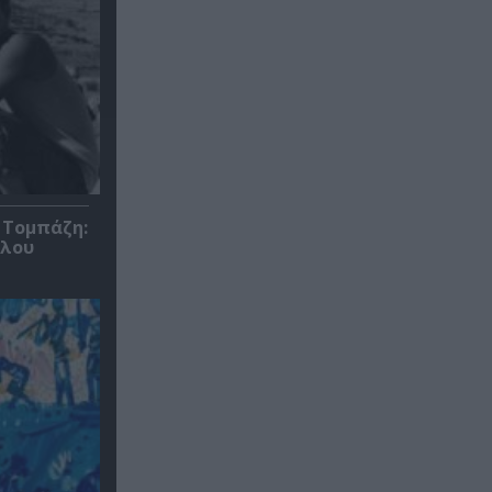
 Τομπάζη:
υλου