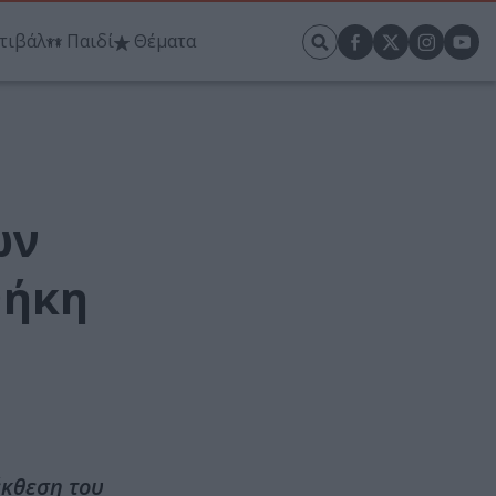
τιβάλ
Παιδί
Θέματα
ων
θήκη
έκθεση του