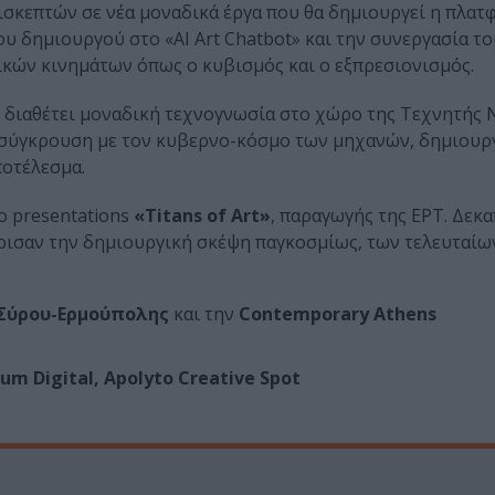
ισκεπτών σε νέα μοναδικά έργα που θα δημιουργεί η πλατ
 δημιουργού στο «AI Art Chatbot» και την συνεργασία το
κών κινημάτων όπως ο κυβισμός και ο εξπρεσιονισμός.
υ διαθέτει μοναδική τεχνογνωσία στο χώρο της Tεχνητής
η σύγκρουση με τον κυβερνο-κόσμο των μηχανών, δημιουρ
ποτέλεσμα.
o presentations
«Titans of Art»
, παραγωγής της ΕΡΤ. Δεκ
ισαν την δημιουργική σκέψη παγκοσμίως, των τελευταίω
Σύρου-Ερμούπολης
και την
Contemporary Athens
um Digital, Apolyto Creative Spot