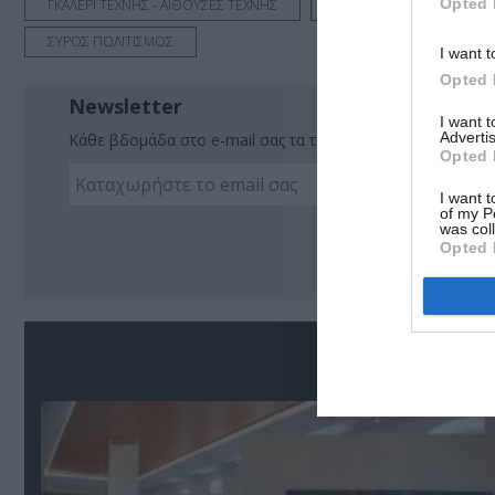
Opted 
ΓΚΑΛΕΡΙ ΤΕΧΝΗΣ - ΑΙΘΟΥΣΕΣ ΤΕΧΝΗΣ
ΓΛΥΠΤΙΚΗ - ΧΑΡΑΚΤΙΚΗ
ΣΥΡΟΣ ΠΟΛΙΤΙΣΜΟΣ
I want t
Opted 
Newsletter
I want 
Advertis
Κάθε βδομάδα στο e-mail σας τα τελευταία νέα για την Τέχ
Opted 
I want t
of my P
Ακο
was col
Opted 
Σ