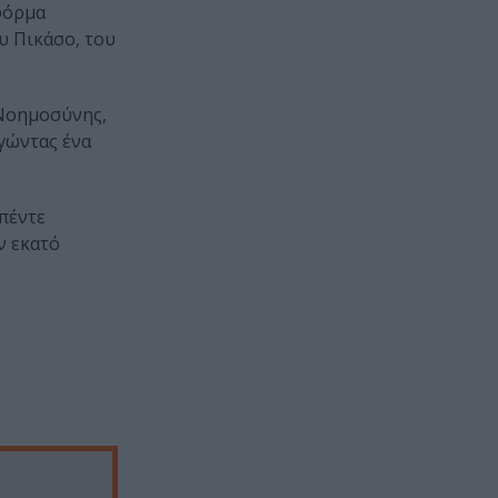
φόρμα
υ Πικάσο, του
 Nοημοσύνης,
γώντας ένα
απέντε
ν εκατό