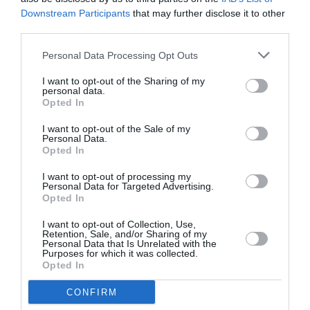
Τοποθεσία:
Downstream Participants
that may further disclose it to other
third parties.
Πινακοθήκη Δήμου Αθηναίων - Κτίριο Β, Λεωνίδου &
Μυλλέρου, Πλ. Αυδή, Μεταξουργείο
Personal Data Processing Opt Outs
Πινακοθήκη Δήμου Αθηναίων
I want to opt-out of the Sharing of my
personal data.
Opted In
Eισιτήρια:
I want to opt-out of the Sale of my
Είσοδος ελεύθερη
Personal Data.
Opted In
Πληροφορίες / Κρατήσεις:
I want to opt-out of processing my
Personal Data for Targeted Advertising.
Τηλ: 210 5202420 |
opanda.gr
Opted In
I want to opt-out of Collection, Use,
Ακολουθήστε το Culturenow.gr στο
Google News
και
Retention, Sale, and/or Sharing of my
Personal Data that Is Unrelated with the
μάθετε πρώτοι όλες τις ειδήσεις
Purposes for which it was collected.
Opted In
Δείτε όλα τα
τελευταία νέα
για την Τέχνη και τον
Πολιτισμό στο
Culturenow.gr
CONFIRM