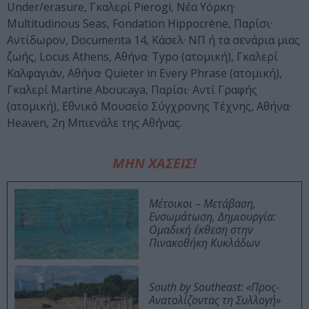
Under/erasure, Γκαλερί Pierogi, Νέα Υόρκη·
Multitudinous Seas, Fondation Hippocrène, Παρίσι·
Αντίδωρον, Documenta 14, Κάσελ· ΝΠ ή τα σενάρια μιας
ζωής, Locus Athens, Αθήνα· Typo (ατομική), Γκαλερί
Καλφαγιάν, Αθήνα· Quieter in Every Phrase (ατομική),
Γκαλερί Martine Aboucaya, Παρίσι· Αντί Γραφής
(ατομική), Εθνικό Μουσείο Σύγχρονης Τέχνης, Αθήνα·
Heaven, 2η Μπιενάλε της Αθήνας.
ΜΗΝ ΧΑΣΕΙΣ!
Μέτοικοι – Μετάβαση,
Ενσωμάτωση, Δημιουργία:
Ομαδική έκθεση στην
Πινακοθήκη Κυκλάδων
South by Southeast: «Προς-
Ανατολίζοντας τη Συλλογή»