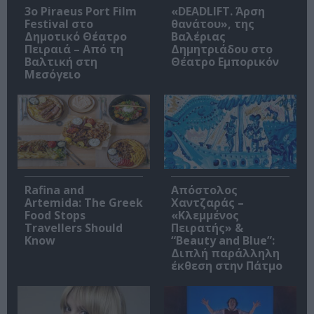
3o Piraeus Port Film
«DEADLIFT. Άρση
Festival στο
θανάτου», της
Δημοτικό Θέατρο
Βαλέριας
Πειραιά – Από τη
Δημητριάδου στο
Βαλτική στη
Θέατρο Εμπορικόν
Μεσόγειο
Rafina and
Απόστολος
Artemida: The Greek
Χαντζαράς –
Food Stops
«Κλεμμένος
Travellers Should
Πειρατής» &
Know
“Beauty and Blue”:
Διπλή παράλληλη
έκθεση στην Πάτμο