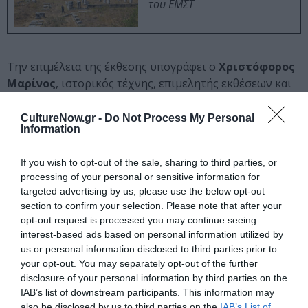
του ΕΜΣΤ
Την επιμέλεια της έκθεσης υπογράφει ο
Χριστόφορος
Μαρίνος
, ιστορικός τέχνης, επιμελητής εκθέσεων και
δράσεων του ΟΠΑΝΔΑ.
CultureNow.gr -
Do Not Process My Personal
Κεντρική φωτογραφία θέματος: Walking Diary 14, 2016-
Information
2022, αρχειακός μαρκαδόρος σε ριζόχαρτο, 42χ30εκ.
If you wish to opt-out of the sale, sharing to third parties, or
processing of your personal or sensitive information for
Ταυτότητα Εκδήλωσης
targeted advertising by us, please use the below opt-out
section to confirm your selection. Please note that after your
Ημερομηνία:
opt-out request is processed you may continue seeing
interest-based ads based on personal information utilized by
29/09/2022
20/11/2022
Από:
Εως:
us or personal information disclosed to third parties prior to
Εγκαίνια: Πέμπτη 29 Σεπτεμβρίου 2022, 18:00-22:00
your opt-out. You may separately opt-out of the further
Ώρες λειτουργίας: Τρίτη - Παρασκευή 11:00 - 19:00,
disclosure of your personal information by third parties on the
Σάββατο - Κυριακή 10:00 - 16:00
IAB’s list of downstream participants. This information may
also be disclosed by us to third parties on the
IAB’s List of