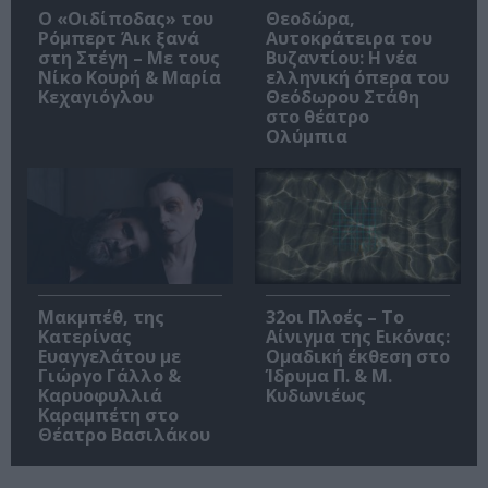
O «Οιδίποδας» του
Θεοδώρα,
Ρόμπερτ Άικ ξανά
Αυτοκράτειρα του
στη Στέγη – Με τους
Βυζαντίου: Η νέα
Νίκο Κουρή & Μαρία
ελληνική όπερα του
Κεχαγιόγλου
Θεόδωρου Στάθη
στο θέατρο
Ολύμπια
Μακμπέθ, της
32οι Πλοές – Το
Κατερίνας
Αίνιγμα της Εικόνας:
Ευαγγελάτου με
Ομαδική έκθεση στο
Γιώργο Γάλλο &
Ίδρυμα Π. & Μ.
Καρυοφυλλιά
Κυδωνιέως
Καραμπέτη στο
Θέατρο Βασιλάκου