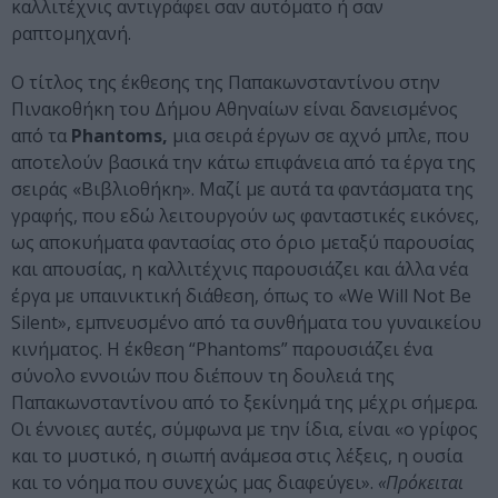
καλλιτέχνις αντιγράφει σαν αυτόματο ή σαν
ραπτομηχανή.
O τίτλος της έκθεσης της Παπακωνσταντίνου στην
Πινακοθήκη του Δήμου Αθηναίων είναι δανεισμένος
από τα
Phantoms,
μια σειρά έργων σε αχνό μπλε, που
αποτελούν βασικά την κάτω επιφάνεια από τα έργα της
σειράς «Βιβλιοθήκη». Μαζί με αυτά τα φαντάσματα της
γραφής, που εδώ λειτουργούν ως φανταστικές εικόνες,
ως αποκυήματα φαντασίας στο όριο μεταξύ παρουσίας
και απουσίας, η καλλιτέχνις παρουσιάζει και άλλα νέα
έργα με υπαινικτική διάθεση, όπως το «We Will Not Be
Silent», εμπνευσμένο από τα συνθήματα του γυναικείου
κινήματος. Η έκθεση “Phantoms” παρουσιάζει ένα
σύνολο εννοιών που διέπουν τη δουλειά της
Παπακωνσταντίνου από το ξεκίνημά της μέχρι σήμερα.
Οι έννοιες αυτές, σύμφωνα με την ίδια, είναι «ο γρίφος
και το μυστικό, η σιωπή ανάμεσα στις λέξεις, η ουσία
και το νόημα που συνεχώς μας διαφεύγει».
«Πρόκειται