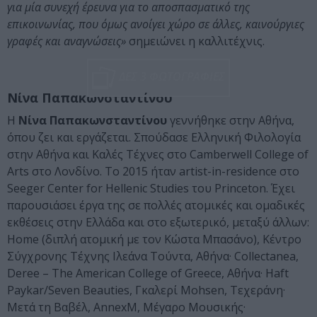
για μία συνεχή έρευνα για το αποσπασματικό της
επικοινωνίας, που όμως ανοίγει χώρο σε άλλες, καινούργιες
γραφές και αναγνώσεις»
σημειώνει η καλλιτέχνις.
ΔΕΣ 3 ΦΩΤΟΓΡΑΦΙΕΣ
Νίνα Παπακωνσταντίνου
Η
Νίνα Παπακωνσταντίνου
γεννήθηκε στην Αθήνα,
όπου ζει και εργάζεται. Σπούδασε Ελληνική Φιλολογία
στην Αθήνα και Καλές Τέχνες στο Camberwell College of
Arts στο Λονδίνο. Το 2015 ήταν artist-in-residence στο
Seeger Center for Hellenic Studies του Princeton. Έχει
παρουσιάσει έργα της σε πολλές ατομικές και ομαδικές
εκθέσεις στην Ελλάδα και στο εξωτερικό, μεταξύ άλλων:
Home (διπλή ατομική με τον Κώστα Μπασάνο), Κέντρο
Σύγχρονης Τέχνης Ιλεάνα Τούντα, Αθήνα· Collectanea,
Deree – The American College of Greece, Αθήνα· Haft
Paykar/Seven Beauties, Γκαλερί Mohsen, Τεχεράνη·
Μετά τη Βαβέλ, AnnexM, Μέγαρο Μουσικής·