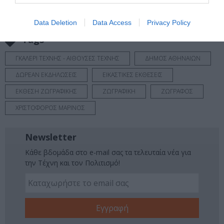
Νέοι Διαγωνισμοί
❯
Data Deletion
Data Access
Privacy Policy
Tags
ΓΚΑΛΕΡΙ ΤΕΧΝΗΣ - ΑΙΘΟΥΣΕΣ ΤΕΧΝΗΣ
ΔΗΜΟΣ ΑΘΗΝΑΙΩΝ
ΔΩΡΕΑΝ ΕΚΔΗΛΩΣΕΙΣ
ΕΙΚΑΣΤΙΚΕΣ ΕΚΘΕΣΕΙΣ
ΕΚΘΕΣΗ ΖΩΓΡΑΦΙΚΗΣ
ΖΩΓΡΑΦΙΚΗ
ΖΩΓΡΑΦΟΣ
ΧΡΙΣΤΟΦΟΡΟΣ ΜΑΡΙΝΟΣ
Newsletter
Κάθε βδομάδα στο e-mail σας τα τελευταία νέα για
την Τέχνη και τον Πολιτισμό!