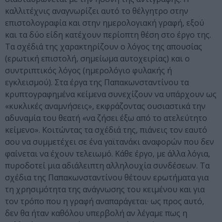
καλλιτέχνις αναγνωρίζει αυτό το θέλγητρο στην
επιστολογραφία και στην ημερολογιακή γραφή, εξού
και τα δύο είδη κατέχουν περίοπτη θέση στο έργο της.
Τα σχέδιά της χαρακτηρίζουν ο λόγος της απουσίας
(ερωτική επιστολή, σημείωμα αυτοχειρίας) και ο
συντριπτικός λόγος (ημερολόγιο φυλακής ή
εγκλεισμού). Στα έργα της Παπακωνσταντίνου τα
κρυπτογραφημένα κείμενα συνεχίζουν να υπάρχουν ως
«κυκλικές αναμνήσεις», εκφράζοντας ουσιαστικά την
αδυναμία του θεατή «να ζήσει έξω από το ατελεύτητο
κείμενο». Κοιτώντας τα σχέδιά της, πιάνεις τον εαυτό
σου να συμμετέχει σε ένα γαϊτανάκι αναφορών που δεν
φαίνεται να έχουν τελειωμό. Κάθε έργο, με άλλα λόγια,
πυροδοτεί μια αδιάλειπτη αλληλουχία συνδέσεων. Τα
σχέδια της Παπακωνσταντίνου θέτουν ερωτήματα για
τη χρησιμότητα της ανάγνωσης του κειμένου και για
τον τρόπο που η γραφή αναπαράγεται· ως προς αυτό,
δεν θα ήταν καθόλου υπερβολή αν λέγαμε πως η