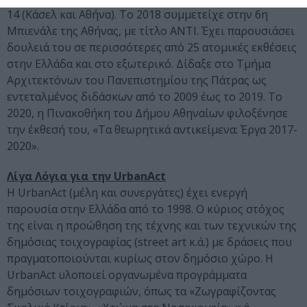
14 (Κάσελ και Αθήνα). Το 2018 συμμετείχε στην 6η
Μπιενάλε της Αθήνας, με τίτλο ANTI. Έχει παρουσιάσει
δουλειά του σε περισσότερες από 25 ατομικές εκθέσεις
στην Ελλάδα και στο εξωτερικό. Δίδαξε στο Τμήμα
Αρχιτεκτόνων του Πανεπιστημίου της Πάτρας ως
εντεταλμένος διδάσκων από το 2009 έως το 2019. Το
2020, η Πινακοθήκη του Δήμου Αθηναίων φιλοξένησε
την έκθεσή του, «Τα θεωρητικά αντικείμενα: Έργα 2017-
2020».
Λίγα Λόγια για την UrbanAct
Η UrbanΑct (μέλη και συνεργάτες) έχει ενεργή
παρουσία στην Ελλάδα από το 1998. Ο κύριος στόχος
της είναι η προώθηση της τέχνης και των τεχνικών της
δημόσιας τοιχογραφίας (street art κ.ά.) με δράσεις που
πραγματοποιούνται κυρίως στον δημόσιο χώρο. Η
UrbanAct υλοποιεί οργανωμένα προγράμματα
δημόσιων τοιχογραφιών, όπως τα «Ζωγραφίζοντας