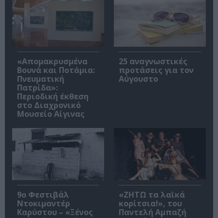
«Απομακρυσμένα
25 αναγνωστικές
Βουνά και Ποτάμια:
προτάσεις για τον
Πνευματική
Αύγουστο
Πατρίδα»:
Περιοδική έκθεση
στο Διαχρονικό
Μουσείο Αίγινας
9ο Φεστιβάλ
«ΖΗΤΩ τα λαϊκά
Ντοκιμαντέρ
κορίτσια!», του
Καρύστου – «Ξένος
Παντελή Αμπαζή