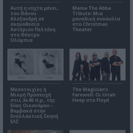
Αυτή η νύχτα μένει,
Mania The Abba
του Θάνου
Tribute: Μια
Αλεξανδρή σε
μοναδική συναυλία
σκηνοθεσία
στο Christmas
Αστέριου Πελτέκη
Theater
στο Θέατρο
Ολύμπια
Μεσοτοιχίες ή
The Magician’s
Μικρή Προσευχή
Farewell: Οι Uriah
στις 3κ46 π.μ., της
Heep στο Floyd
Εύας Οικονόμου –
Βαμβακά στην
Εναλλακτική Σκηνή
ΕΛΣ