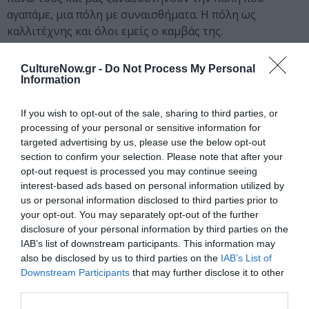
αγαπάμε, μια πόλη με συναισθήματα. Η πόλη ως
καλλιτέχνης και όλοι εμείς ο καμβάς της.
Συντελεστές
CultureNow.gr -
Do Not Process My Personal
Ηλίας Παπαηλιάκης
, ζωγράφος
Information
Επιμέλεια:
Χριστόφορος Μαρίνος
, ιστορικός τέχνης,
επιμελητής εκθέσεων και δράσεων του ΟΠΑΝΔΑ
If you wish to opt-out of the sale, sharing to third parties, or
Project Manager Ιδρύματος Ωνάση:
Μαρία
processing of your personal or sensitive information for
targeted advertising by us, please use the below opt-out
Βασαριώτου
section to confirm your selection. Please note that after your
Εκτέλεση Παραγωγής:
UrbanAct
opt-out request is processed you may continue seeing
Υλοποίηση:
Life In Colour
interest-based ads based on personal information utilized by
Ανάθεση & Παραγωγή:
Ίδρυμα Ωνάση
us or personal information disclosed to third parties prior to
your opt-out. You may separately opt-out of the further
Σε συνεργασία με τον Οργανισμό Πολιτισμού,
disclosure of your personal information by third parties on the
Αθλητισμού και Νεολαίας του Δήμου Αθηναίων
IAB’s list of downstream participants. This information may
(ΟΠΑΝΔΑ).
also be disclosed by us to third parties on the
IAB’s List of
Downstream Participants
that may further disclose it to other
Το έργο αποτελεί μεταφορά του πίνακα που εκτίθεται
third parties.
στην ατομική έκθεση του Ηλία Παπαηλιάκη
«Τα