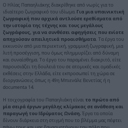
Ο Ηλίας Παπαηλιάκης διακρίθηκε από νωρίς για το
ιδιαίτερο ζωγραφικό του ιδίωμα.
Για μια υπαινικτική
ζωγραφική που αρχικά αντλούσε ερεθίσματα από
την ιστορία της τέχνης και τους μεγάλους
ζωγράφους, για να συνθέσει αφηγήσεις που ενίοτε
απηχούσαν απειλητικά προαισθήματα
. Τα έργα του
εκκινούν από μια περιεκτική, γραμμική ζωγραφική, μια
λιτή προσέγγιση, που όμως πλημμυρίζει από δύναμη
και συναίσθημα. Το έργο του παραμένει διακριτό, είτε
παρουσιάζει τη δουλειά του σε ατομικές και ομαδικές
εκθέσεις στην Ελλάδα, είτε εκπροσωπεί τη χώρα σε
διοργανώσεις όπως η 49η Μπιενάλε Βενετίας ή η
documenta 14.
Η τοιχογραφία του Παπαηλιάκη είναι
το πρώτο από
μία σειρά έργων μεγάλης κλίμακας σε ανάθεση και
παραγωγή του Ιδρύματος Ωνάση.
Έργα τα οποία
δίνουν διάρκεια στη στιγμή που το βλέμμα μας πέφτει
πάνω τους και μας ξανασυστήνουν την πόλη που