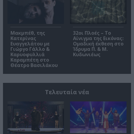
Μακμπέθ, της
32οι Πλοές – Το
Κατερίνας
Αίνιγμα της Εικόνας:
Ευαγγελάτου με
Ομαδική έκθεση στο
Γιώργο Γάλλο &
Ίδρυμα Π. & Μ.
Καρυοφυλλιά
Κυδωνιέως
Καραμπέτη στο
Θέατρο Βασιλάκου
Τελευταία νέα