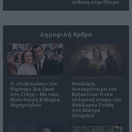
έκθεση στην Πάτμο
Δημοφιλή Άρθρα
O «Οιδίποδας» του
Θεοδώρα,
Ρόμπερτ Άικ ξανά
Αυτοκράτειρα του
στη Στέγη – Με τους
Βυζαντίου: Η νέα
Νίκο Κουρή & Μαρία
ελληνική όπερα του
Κεχαγιόγλου
Θεόδωρου Στάθη
στο θέατρο
Ολύμπια