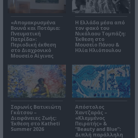
«Απομακρυσμένα
Η Ελλάδα μέσα από
Βουνά και Ποτάμια:
τον φακό του
Πνευματική
Νικόλαου Τομπάζη:
Πατρίδα»:
Έκθεση στο
Περιοδική έκθεση
Μουσείο Πάνου &
στο Διαχρονικό
Ηλία Ηλιόπουλου
Μουσείο Αίγινας
Σαρωνίς Βατικιώτη
Απόστολος
Γκάτσου –
Χαντζαράς –
Διαφάνειες Ζωής:
«Κλεμμένος
Έκθεση στο Katheti
Πειρατής» &
Summer 2026
“Beauty and Blue”:
Διπλή παράλληλη