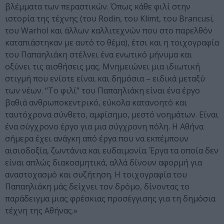
βλέμματα των περαστικών. Όπως κάθε φιλί στην
ιστορία της τέχνης (του Rodin, του Klimt, του Brancusi,
του Warhol και άλλων καλλιτεχνών που στο παρελθόν
καταπιάστηκαν με αυτό το θέμα), έτσι και η τοιχογραφία
του Παπαηλιάκη στέλνει ένα ενωτικό μήνυμα και
οξύνει τις αισθήσεις μας. Μνημειώνει μια ιδιωτική
στιγμή που ενίοτε είναι και δημόσια – ειδικά μεταξύ
των νέων. “Το φιλί” του Παπαηλιάκη είναι ένα έργο
βαθιά ανθρωποκεντρικό, εύκολα κατανοητό και
ταυτόχρονα σύνθετο, αμφίσημο, μεστό νοημάτων. Είναι
ένα σύγχρονο έργο για μια σύγχρονη πόλη. Η Αθήνα
σήμερα έχει ανάγκη από έργα που να εκπέμπουν
αισιοδοξία, ζωντάνια και ευδαιμονία. Έργα τα οποία δεν
είναι απλώς διακοσμητικά, αλλά δίνουν αφορμή για
αναστοχασμό και συζήτηση. Η τοιχογραφία του
Παπαηλιάκη μάς δείχνει τον δρόμο, δίνοντας το
παράδειγμα μιας φρέσκιας προσέγγισης για τη δημόσια
τέχνη της Αθήνας.»