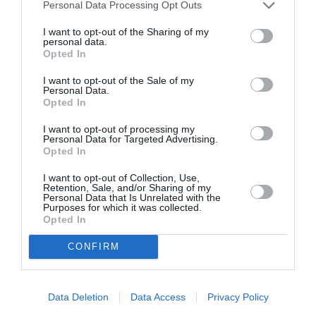
Personal Data Processing Opt Outs
θεωρητικά αντικείμενα: Έργα 2017-2020»
, στη
Δημοτική Πινακοθήκη, που παρουσιάζει ο Οργανισμός
I want to opt-out of the Sharing of my
personal data.
Πολιτισμού, Αθλητισμού και Νεολαίας του Δήμου
Opted In
Αθηναίων (ΟΠΑΝΔΑ).
I want to opt-out of the Sale of my
Personal Data.
Λίγα λόγια για τον Ηλία Παπαηλιάκη
Opted In
Γεννήθηκε στην Κρήτη το 1970. Ζει και εργάζεται στην
Αθήνα. Σπούδασε ζωγραφική στην Ανωτάτη Σχολή
I want to opt-out of processing my
Personal Data for Targeted Advertising.
Καλών Τεχνών της Αθήνας (1990-1996). Το 1998
Opted In
βραβεύτηκε με το 1ο βραβείο του Ιδρύματος Γιάννη
και Ζωής Σπυροπούλου. Το 2001 εκπροσώπησε την
I want to opt-out of Collection, Use,
Retention, Sale, and/or Sharing of my
Ελλάδα στην 49η Μπιενάλε της Βενετίας. Το 2001, το
Personal Data that Is Unrelated with the
Purposes for which it was collected.
Μακεδονικό Μουσείο Σύγχρονης Τέχνης οργάνωσε
Opted In
αναδρομική έκθεση με έργα του από την περίοδο 1998-
2001. Το 2009, το Ίδρυμα Ελληνικού Πολιτισμού
CONFIRM
(παράρτημα Βερολίνου) οργάνωσε αναδρομική έκθεση
με έργα του, που ανήκουν σε γερμανικές συλλογές, από
την περίοδο 2005-2009. Το 2013 ήταν υποψήφιος για το
Data Deletion
Data Access
Privacy Policy
βραβείο ΔΕΣΤΕ. Το 2017 συμμετείχε στην documenta