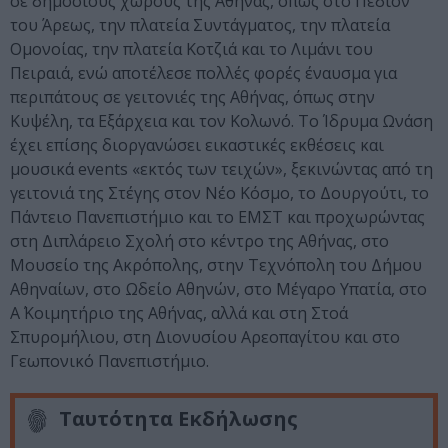
σε δημόσιους χώρους της Αθήνας, όπως στο Πεδίον
του Άρεως, την πλατεία Συντάγματος, την πλατεία
Ομονοίας, την πλατεία Κοτζιά και το Λιμάνι του
Πειραιά, ενώ αποτέλεσε πολλές φορές έναυσμα για
περιπάτους σε γειτονιές της Αθήνας, όπως στην
Κυψέλη, τα Εξάρχεια και τον Κολωνό. Το Ίδρυμα Ωνάση
έχει επίσης διοργανώσει εικαστικές εκθέσεις και
μουσικά events «εκτός των τειχών», ξεκινώντας από τη
γειτονιά της Στέγης στον Νέο Κόσμο, το Δουργούτι, το
Πάντειο Πανεπιστήμιο και το ΕΜΣΤ και προχωρώντας
στη Διπλάρειο Σχολή στο κέντρο της Αθήνας, στο
Μουσείο της Ακρόπολης, στην Τεχνόπολη του Δήμου
Αθηναίων, στο Ωδείο Αθηνών, στο Μέγαρο Υπατία, στο
Α΄ Κοιμητήριο της Αθήνας, αλλά και στη Στοά
Σπυρομήλιου, στη Διονυσίου Αρεοπαγίτου και στο
Γεωπονικό Πανεπιστήμιο.
Ταυτότητα Εκδήλωσης