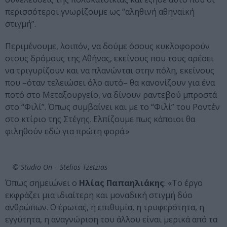
περισσότεροι γνωρίζουμε ως “αληθινή αθηναϊκή
στιγμή”.
Περιμένουμε, λοιπόν, να δούμε όσους κυκλοφορούν
στους δρόμους της Αθήνας, εκείνους που τους αρέσει
να τριγυρίζουν και να πλανώνται στην πόλη, εκείνους
που –όταν τελειώσει όλο αυτό– θα κανονίζουν για ένα
ποτό στο Μεταξουργείο, να δίνουν ραντεβού μπροστά
στο “Φιλί”. Όπως συμβαίνει και με το “Φιλί” του Ροντέν
στο κτίριο της Στέγης. Ελπίζουμε πως κάποιοι θα
φιληθούν εδώ για πρώτη φορά.»
© Studio On – Stelios Tzetzias
Όπως σημειώνει ο
Ηλίας Παπαηλιάκης
: «Το έργο
εκφράζει μια ιδιαίτερη και μοναδική στιγμή δύο
ανθρώπων. Ο έρωτας, η επιθυμία, η τρυφερότητα, η
εγγύτητα, η αναγνώριση του άλλου είναι μερικά από τα