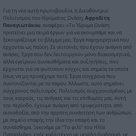
Για τη νέα αυτή πρωτοβουλία, η Διευθύντρια
Πολιτισμού του Ιδρύματος Ωνάση,
Αφροδίτη
Παναγιωτάκου
, αναφέρει: «Το Ίδρυμα Ωνάση
προτείνει μια σειρά έργων για να ακουμπάμε και να
ξεκουράζουμε το βλέμμα μας. Έργα παρηγορητικά που
έρχονται ως παύση. Σε γειτονιές που έχουν ανάγκη από
ανάσες. Έργα που δεν λειτουργούν μόνο διακοσμητικά,
αλλά εγείρουν συναισθήματα και συζητήσεις, που
έρχονται για να φωτίσουν κόγχες και σημεία τα οποία
ίσως να μη προσέχαμε ποτέ. Έργα σύγχρονα που
συντονίζονται με το παρόν. Άλλωστε, αυτό σημαίνει
σύγχρονος πολιτισμός. Πολιτισμός συγχρονισμένος με
τους καιρούς, τις ανάγκες και τις επιθυμίες μας. Αυτή
την περίοδο, έχουμε ανάγκη από τρυφερότητα, από
αισιοδοξία, από την άρρητη συνάντηση των ανθρώπων,
με σημείο επαφής την ίδια την επαφή και το
συναίσθημα. Ξεκινάμε με “Το φιλί” του Ηλία
Παπαηλιάκη, ενός καλλιτέχνη με μεγάλη διαδρομή, με