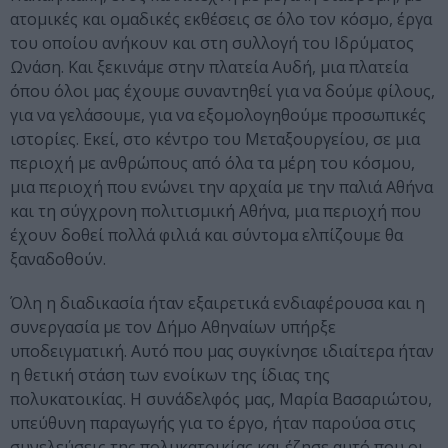
ατομικές και ομαδικές εκθέσεις σε όλο τον κόσμο, έργα
του οποίου ανήκουν και στη συλλογή του Ιδρύματος
Ωνάση. Και ξεκινάμε στην πλατεία Αυδή, μια πλατεία
όπου όλοι μας έχουμε συναντηθεί για να δούμε φίλους,
για να γελάσουμε, για να εξομολογηθούμε προσωπικές
ιστορίες. Εκεί, στο κέντρο του Μεταξουργείου, σε μια
περιοχή με ανθρώπους από όλα τα μέρη του κόσμου,
μια περιοχή που ενώνει την αρχαία με την παλιά Αθήνα
και τη σύγχρονη πολιτισμική Αθήνα, μια περιοχή που
έχουν δοθεί πολλά φιλιά και σύντομα ελπίζουμε θα
ξαναδοθούν.
Όλη η διαδικασία ήταν εξαιρετικά ενδιαφέρουσα και η
συνεργασία με τον Δήμο Αθηναίων υπήρξε
υποδειγματική. Αυτό που μας συγκίνησε ιδιαίτερα ήταν
η θετική στάση των ενοίκων της ίδιας της
πολυκατοικίας. Η συνάδελφός μας, Μαρία Βασαριώτου,
υπεύθυνη παραγωγής για το έργο, ήταν παρούσα στις
συνελεύσεις της πολυκατοικίας και έζησε αυτό που οι