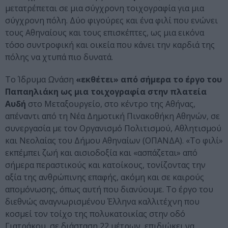
μετατρέπεται σε μια σύγχρονη τοιχογραφία για μια
σύγχρονη πόλη. Δύο φιγούρες και ένα φιλί που ενώνει
τους Αθηναίους και τους επισκέπτες, ως μια εικόνα
τόσο συντροφική και οικεία που κάνει την καρδιά της
πόλης να χτυπά πιο δυνατά.
Το Ίδρυμα Ωνάση
«εκθέτει» από σήμερα το έργο του
Παπαηλιάκη ως μια τοιχογραφία στην πλατεία
Αυδή
στο Μεταξουργείο, στο κέντρο της Αθήνας,
απέναντι από τη Νέα Δημοτική Πινακοθήκη Αθηνών, σε
συνεργασία με τον Οργανισμό Πολιτισμού, Αθλητισμού
και Νεολαίας του Δήμου Αθηναίων (ΟΠΑΝΔΑ). «Το φιλί»
εκπέμπει ζωή και αισιοδοξία και «ασπάζεται» από
σήμερα περαστικούς και κατοίκους, τονίζοντας την
αξία της ανθρώπινης επαφής, ακόμη και σε καιρούς
απομόνωσης, όπως αυτή που διανύουμε. Το έργο του
διεθνώς αναγνωρισμένου Έλληνα καλλιτέχνη που
κοσμεί τον τοίχο της πολυκατοικίας στην οδό
Γιατράκου, σε διάσταση 22 μέτρων, επιδιώκει να