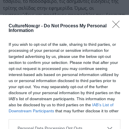
τσαγιού, το ποδόσφαιρο, τις ασήμαντες ειδήσεις της
τρίτης σελίδας στην εφημερίδα. Όμως, οι
μυστηριώδεις και παράλογες παραγγελίες που έρχονται
– κυριολεκτικά – άνωθεν, ανεβάζουν την ένταση,
CultureNow.gr -
Do Not Process My Personal
τεντώνουν τα νεύρα και δημιουργούν μιαν αίσθηση
Information
επικείμενης απειλής. Ο γνώριμος και οικείος κόσμος
διαρρηγνύεται. Σαν κάποια δύναμη να παίζει ένα
If you wish to opt-out of the sale, sharing to third parties, or
παιχνίδι. Η ιεραρχία αμφισβητείται, το δωμάτιο
processing of your personal or sensitive information for
μοιάζει με παγίδα και οι ήχοι του ανελκυστήρα και των
targeted advertising by us, please use the below opt-out
section to confirm your selection. Please note that after your
σωληνώσεων, υπονοούν ότι η πραγματικότητα, ίσως,
opt-out request is processed you may continue seeing
δεν είναι αυτή που φαίνεται. Στα μάτια των ανδρών
interest-based ads based on personal information utilized by
κυριαρχεί η ανησυχία: η κωμική αδυναμία να
us or personal information disclosed to third parties prior to
κατανοήσουν και να ελέγξουν τον παράξενο κόσμο που
your opt-out. You may separately opt-out of the further
κατοικούν.
disclosure of your personal information by third parties on the
IAB’s list of downstream participants. This information may
Η Τόνια Τσαμούρη γράφει για την παράσταση:
«Η
also be disclosed by us to third parties on the
IAB’s List of
Δανάη Σπηλιώτη έστησε μια άρτια παράσταση, η οποία
Downstream Participants
that may further disclose it to other
απέδωσε τόσο το πνεύμα, όσο και το γράμμα του Πίντερ.
third parties.
Διάβασε το κείμενο αναδεικνύοντας τη μουσικότητα της
Personal Data Processing Opt Outs