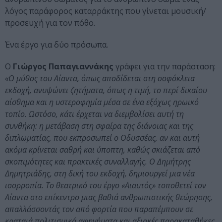
λόγος παράφορος καταρράκτης που γίνεται μουσική/
προσευχή για τον πόθο.
Ένα έργο για δύο πρόσωπα.
O
Γιώργος Παπαγιαννάκης
γράφει για την παράσταση:
«Ο μύθος του Αίαντα, όπως αποδίδεται στη σοφόκλεια
εκδοχή, ανυψώνει ζητήματα, όπως η τιμή, το περί δικαίου
αίσθημα και η υστεροφημία μέσα σε ένα εξόχως ηρωικό
τοπίο. Ωστόσο, κάτι έρχεται να διεμβολίσει αυτή τη
συνθήκη: η μετάβαση στη σφαίρα της διάνοιας και της
διπλωματίας, που εκπροσωπεί ο Οδυσσέας, αν και αυτή
ακόμα κρίνεται σαθρή και ύποπτη, καθώς σκιάζεται από
σκοπιμότητες και πρακτικές συναλλαγής. Ο Δημήτρης
Δημητριάδης, στη δική του εκδοχή, δημιουργεί μια νέα
ισορροπία. Το θεατρικό του έργο «Αιαυτός» τοποθετεί τον
Αίαντα στο επίκεντρο μιας βαθιά ανθρωπιστικής θεώρησης,
απαλλάσσοντάς τον από φορτία που παραπέμπουν σε
κραταιά πολιτισμικά αφηγήματα και αξιακές παρακαταθήκες.