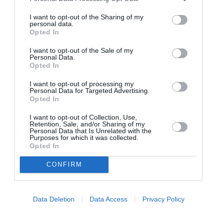
γραφής του Άγγλου θεατρικού συγγραφέα. «Ακούστηκαν»
λοιπόν όλες οι παύσεις και οι σιωπές του κειμένου,
I want to opt-out of the Sharing of my
personal data.
υπογραμμίστηκαν τα κωμικά στοιχεία, καλλιεργήθηκε η
Opted In
ατμόσφαιρα απειλής και σταδιακά η παράσταση οδηγήθηκε
στην κορύφωσή της. […] Η παράσταση είναι αληθινά
I want to opt-out of the Sale of my
Personal Data.
απολαυστική, έντονα κωμική και γεμάτη νοήματα.»
Opted In
Δείτε όλη την κριτική στο CultureNow
εδώ
.
I want to opt-out of processing my
Personal Data for Targeted Advertising.
Opted In
Λεωφορείο ο Πόθος | Θέατρο Προσκήνιο
I want to opt-out of Collection, Use,
Retention, Sale, and/or Sharing of my
Κείμενο: Τενεσί Ούλιαμς (Μετάφραση: Αντώνης
Personal Data that Is Unrelated with the
Γαλέος) | Σκηνοθεσία: Δημήτρης Καραντζάς
Purposes for which it was collected.
Opted In
Η Μπλανς Ντιμπουά, μια έκπτωτη μεγαλοαστή από τον
CONFIRM
Αμερικανικό νότο, φτάνει αιφνίδια στη Νέα Ορλεάνη,
στο σπίτι της αδερφής της Στέλλας, όπου ζει με τον
Πολωνό σύζυγό της Στάνλεϊ Κοβάλσκι, για να μείνει
Data Deletion
Data Access
Privacy Policy
μαζί τους. Η συγκατοίκηση αυτών των τριών θα είναι
οριακή. Η σύγκρουση της κοινωνίας των