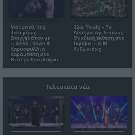
Μακμπέθ, της
32οι Πλοές – Το
Κατερίνας
Αίνιγμα της Εικόνας:
Ευαγγελάτου με
Ομαδική έκθεση στο
Γιώργο Γάλλο &
Ίδρυμα Π. & Μ.
Καρυοφυλλιά
Κυδωνιέως
Καραμπέτη στο
Θέατρο Βασιλάκου
Τελευταία νέα