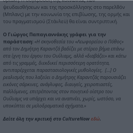
ψευδαισθήσεων και της προσκόλλησης στο παρελθόν
(Μπλανς) με την κοινωνία της επιβίωσης, της ορμής και
του πραγματισμού (Στάνλεϋ) θα είναι συντριπτική.
O Γιώργος Παπαγιαννάκης γράφει για την
παράσταση:
«Η σκηνοθεσία του «Λεωφορείου ο Πόθος»
από τον Δημήτρη Καραντζά βαδίζει με στέρεο βήμα επάνω
στα ίχνη του έργου του Ουίλιαμς, αλλά «διαβάζει» και κάτω
από τις γραμμές, διεκδικεί περισσότερη ορατότητα,
αντιπαρέρχεται παραστασιολογικές μυθολογίες.
[…]
Ο
ρεαλισμός που λαξεύει ο Δημήτρης Καραντζάς παρουσιάζει
εικόνες σάρκινες, ανάγλυφες, διαυγείς, χειροπιαστές,
παλλόμενες, επιτρέποντας στον ποιητικό οίστρο του
Ουίλιαμς να υπάρχει και να αναπνέει, χωρίς, ωστόσο, να
υποκύπτει σε μελοδραματικά σχήματα.»
Δείτε όλη την κριτική στο CultureNow
εδώ
.