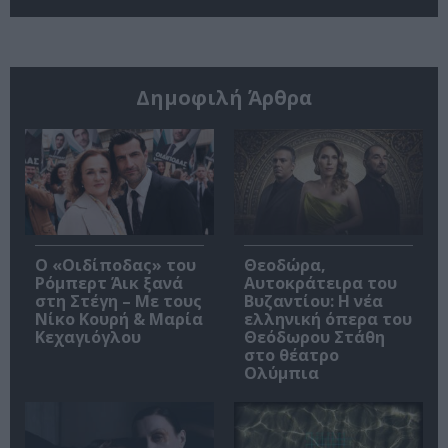
Δημοφιλή Άρθρα
O «Οιδίποδας» του
Θεοδώρα,
Ρόμπερτ Άικ ξανά
Αυτοκράτειρα του
στη Στέγη – Με τους
Βυζαντίου: Η νέα
Νίκο Κουρή & Μαρία
ελληνική όπερα του
Κεχαγιόγλου
Θεόδωρου Στάθη
στο θέατρο
Ολύμπια