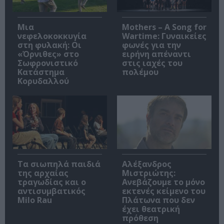
Μια
Mothers – A Song for
νεφελοκοκκυγία
Wartime: Γυναικείες
στη φυλακή: Οι
φωνές για την
«Όρνιθες» στο
ειρήνη απέναντι
Σωφρονιστικό
στις ιαχές του
Κατάστημα
πολέμου
Κορυδαλλού
Τα σιωπηλά παιδιά
Αλέξανδρος
της αρχαίας
Μιστριώτης:
τραγωδίας και ο
Ανεβάζουμε το μόνο
αντισυμβατικός
εκτενές κείμενο του
Milo Rau
Πλάτωνα που δεν
έχει θεατρική
πρόθεση