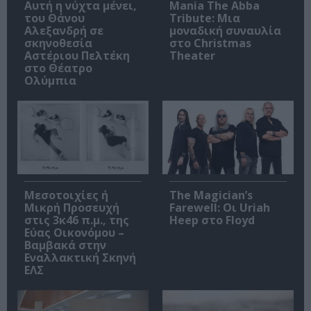
Αυτή η νύχτα μένει,
Mania The Abba
του Θάνου
Tribute: Μια
Αλεξανδρή σε
μοναδική συναυλία
σκηνοθεσία
στο Christmas
Αστέριου Πελτέκη
Theater
στο Θέατρο
Ολύμπια
Μεσοτοιχίες ή
The Magician’s
Μικρή Προσευχή
Farewell: Οι Uriah
στις 3κ46 π.μ., της
Heep στο Floyd
Εύας Οικονόμου –
Βαμβακά στην
Εναλλακτική Σκηνή
ΕΛΣ