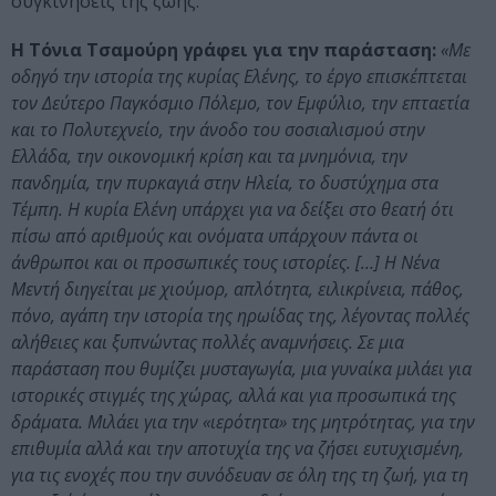
συγκινήσεις της ζωής.
Η Τόνια Τσαμούρη γράφει για την παράσταση:
«Με
οδηγό την ιστορία της κυρίας Ελένης, το έργο επισκέπτεται
τον Δεύτερο Παγκόσμιο Πόλεμο, τον Εμφύλιο, την επταετία
και το Πολυτεχνείο, την άνοδο του σοσιαλισμού στην
Ελλάδα, την οικονομική κρίση και τα μνημόνια, την
πανδημία, την πυρκαγιά στην Ηλεία, το δυστύχημα στα
Τέμπη. Η κυρία Ελένη υπάρχει για να δείξει στο θεατή ότι
πίσω από αριθμούς και ονόματα υπάρχουν πάντα οι
άνθρωποι και οι προσωπικές τους ιστορίες. […] Η Νένα
Μεντή διηγείται με χιούμορ, απλότητα, ειλικρίνεια, πάθος,
πόνο, αγάπη την ιστορία της ηρωίδας της, λέγοντας πολλές
αλήθειες και ξυπνώντας πολλές αναμνήσεις. Σε μια
παράσταση που θυμίζει μυσταγωγία, μια γυναίκα μιλάει για
ιστορικές στιγμές της χώρας, αλλά και για προσωπικά της
δράματα. Μιλάει για την «ιερότητα» της μητρότητας, για την
επιθυμία αλλά και την αποτυχία της να ζήσει ευτυχισμένη,
για τις ενοχές που την συνόδευαν σε όλη της τη ζωή, για τη