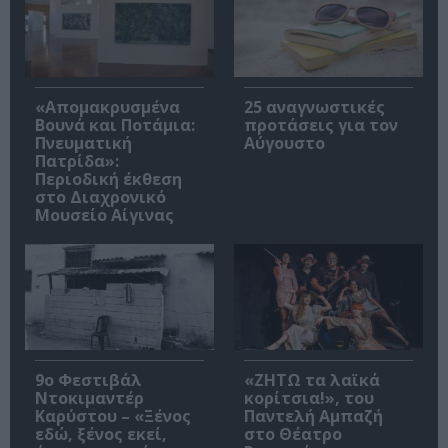
«Απομακρυσμένα
25 αναγνωστικές
Βουνά και Ποτάμια:
προτάσεις για τον
Πνευματική
Αύγουστο
Πατρίδα»:
Περιοδική έκθεση
στο Διαχρονικό
Μουσείο Αίγινας
9ο Φεστιβάλ
«ΖΗΤΩ τα λαϊκά
Ντοκιμαντέρ
κορίτσια!», του
Καρύστου – «Ξένος
Παντελή Αμπαζή
εδώ, ξένος εκεί,
στο Θέατρο