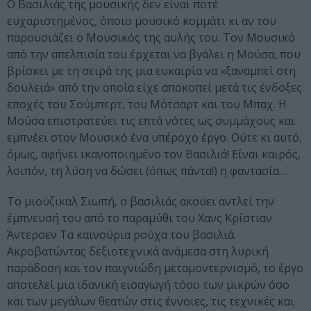
Ο Βασιλιάς της μουσικής δεν είναι ποτέ
ευχαριστημένος, όποιο μουσικό κομμάτι κι αν του
παρουσιάζει ο Μουσικός της αυλής του. Τον Μουσικό
από την απελπισία του έρχεται να βγάλει η Μούσα, που
βρίσκει με τη σειρά της μια ευκαιρία να «ξαναμπεί στη
δουλειά» από την οποία είχε αποκοπεί μετά τις ένδοξες
εποχές του Σούμπερτ, του Μότσαρτ και του Μπαχ. Η
Μούσα επιστρατεύει τις επτά νότες ως συμμάχους και
εμπνέει στον Μουσικό ένα υπέροχο έργο. Ούτε κι αυτό,
όμως, αφήνει ικανοποιημένο τον Βασιλιά! Είναι καιρός,
λοιπόν, τη λύση να δώσει (όπως πάντα!) η φαντασία…
Το μιούζικαλ Σιωπή, ο βασιλιάς ακούει αντλεί την
έμπνευσή του από το παραμύθι του Χανς Κρίστιαν
Άντερσεν Τα καινούρια ρούχα του βασιλιά.
Ακροβατώντας δεξιοτεχνικά ανάμεσα στη λυρική
παράδοση και τον παιγνιώδη μεταμοντερνισμό, το έργο
αποτελεί μια ιδανική εισαγωγή τόσο των μικρών όσο
και των μεγάλων θεατών στις έννοιες, τις τεχνικές και