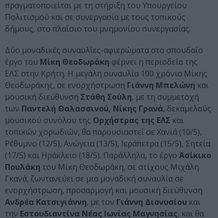
πραγματοποιείται με τη στήριξη του Υπουργείου
Πολιτισμού και σε συνεργασία με τους τοπικούς
δήμους, στο πλαίσιο του μνημονίου συνεργασίας.
Δύο μοναδικές συναυλίες-αφιερώματα στο σπουδαίο
έργο του
Μίκη Θεοδωράκη
φέρνει η περιοδεία της
ΕΛΣ στην Κρήτη. Η μεγάλη συναυλία 100 χρόνια Μίκης
Θεοδωράκης, σε ενορχήστρωση
Γιάννη Μπελώνη
και
μουσική διεύθυνση
Στάθη Σούλη
, με τη συμμετοχή
των
Παντελή Θαλασσινού, Νίκης Γρανά
, δεκαμελούς
μουσικού συνόλου της
Ορχήστρας της ΕΛΣ
και
τοπικών χορωδιών, θα παρουσιαστεί σε Χανιά (10/5),
Ρέθυμνο (12/5), Ανώγεια (13/5), Ιεράπετρα (15/5), Σητεία
(17/5) και Ηράκλειο (18/5). Παράλληλα, το έργο
Ασίκικο
Πουλάκη
του Μίκη Θεοδωράκη, σε στίχους Μιχάλη
Γκανά, ζωντανεύει σε μια μοναδική συναυλία σε
ενορχήστρωση, προσαρμογή και μουσική διεύθυνση
Ανδρέα Κατσιγιάννη
, με τον
Γιάννη Διονυσίου
και
την
Εστουδιαντίνα Νέας Ιωνίας Μαγνησίας
, και θα