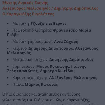
Εθνικής Λυρικής Σκηνής
Αλέξανδρος Μελισσηνός / Δημήτρης Δημόπουλος
Ο Καραγκιόζης Ριγολέττος
Μουσική:
Τζουζέππε Βέρντι
Πρωτότυπο λιμπρέτο:
Φραντσέσκο Μαρία
Πιάβε
Μουσική προσαρμογή:
Λίνα Ζάχαρη
Κείμενο:
Δημήτρης Δημόπουλος, Αλέξανδρος
Μελισσηνός
Μετάφραση στίχων:
Δημήτρης Δημόπουλος
Ερμηνεύουν:
Μάνος Κοκκώνης, Γιάννης
Σελητσανιώτης, Δήμητρα Κωτίδου
Καραγκιοζοπαίχτης:
Αλέξανδρος Μελισσηνός
Πιάνο:
Μάρκος Κώτσιας
Ο πιο διάσημος και αγαπημένος καμπούρης
γελωτοποιός του θεάτρου σκιών, ο Καραγκιόζης,