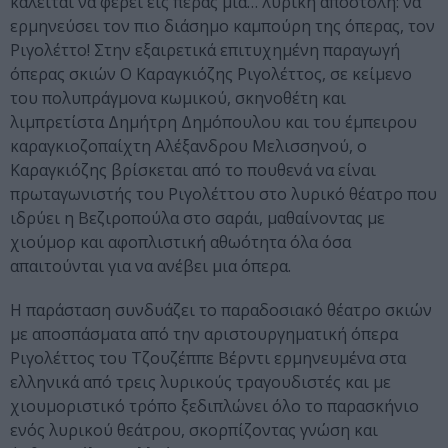
καλείται να φέρει εις πέρας μια… λυρική αποστολή: να
ερμηνεύσει τον πιο διάσημο καμπούρη της όπερας, τον
Ριγολέττο! Στην εξαιρετικά επιτυχημένη παραγωγή
όπερας σκιών Ο Καραγκιόζης Ριγολέττος, σε κείμενο
του πολυπράγμονα κωμικού, σκηνοθέτη και
λιμπρετίστα Δημήτρη Δημόπουλου και του έμπειρου
καραγκιοζοπαίχτη Αλέξανδρου Μελισσηνού, ο
Καραγκιόζης βρίσκεται από το πουθενά να είναι
πρωταγωνιστής του Ριγολέττου στο λυρικό θέατρο που
ιδρύει η Βεζιροπούλα στο σαράι, μαθαίνοντας με
χιούμορ και αφοπλιστική αθωότητα όλα όσα
απαιτούνται για να ανέβει μια όπερα.
Η παράσταση συνδυάζει το παραδοσιακό θέατρο σκιών
με αποσπάσματα από την αριστουργηματική όπερα
Ριγολέττος του Τζουζέππε Βέρντι ερμηνευμένα στα
ελληνικά από τρεις λυρικούς τραγουδιστές και με
χιουμοριστικό τρόπο ξεδιπλώνει όλο το παρασκήνιο
ενός λυρικού θεάτρου, σκορπίζοντας γνώση και