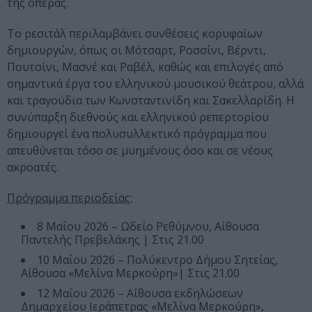
της όπερας.
Το ρεσιτάλ περιλαμβάνει συνθέσεις κορυφαίων
δημιουργών, όπως οι Μότσαρτ, Ροσσίνι, Βέρντι,
Πουτσίνι, Μασνέ και Ραβέλ, καθώς και επιλογές από
σημαντικά έργα του ελληνικού μουσικού θεάτρου, αλλά
και τραγούδια των Κωνσταντινίδη και Σακελλαρίδη. Η
συνύπαρξη διεθνούς και ελληνικού ρεπερτορίου
δημιουργεί ένα πολυσυλλεκτικό πρόγραμμα που
απευθύνεται τόσο σε μυημένους όσο και σε νέους
ακροατές.
Πρόγραμμα περιοδείας:
8 Μαΐου 2026 – Ωδείο Ρεθύμνου, Αίθουσα
Παντελής Πρεβελάκης | Στις 21.00
10 Μαΐου 2026 – Πολύκεντρο Δήμου Σητείας,
Αίθουσα «Μελίνα Μερκούρη»| Στις 21.00
12 Μαΐου 2026 – Αίθουσα εκδηλώσεων
Δημαρχείου Ιεράπετρας «Μελίνα Μερκούρη»,