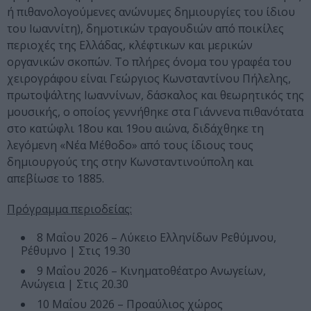
ή πιθανολογούμενες ανώνυμες δημιουργίες του ίδιου
του Ιωαννίτη), δημοτικών τραγουδιών από ποικίλες
περιοχές της Ελλάδας, κλέφτικων και μερικών
οργανικών σκοπών. Το πλήρες όνομα του γραφέα του
χειρογράφου είναι Γεώργιος Κωνσταντίνου Πήλελης,
πρωτοψάλτης Ιωαννίνων, δάσκαλος και θεωρητικός της
μουσικής, ο οποίος γεννήθηκε στα Γιάννενα πιθανότατα
στο κατώφλι 18ου και 19ου αιώνα, διδάχθηκε τη
λεγόμενη «Νέα Μέθοδο» από τους ίδιους τους
δημιουργούς της στην Κωνσταντινούπολη και
απεβίωσε το 1885.
Πρόγραμμα περιοδείας:
8 Μαΐου 2026 – Λύκειο Ελληνίδων Ρεθύμνου,
Ρέθυμνο | Στις 19.30
9 Μαΐου 2026 – Κινηματοθέατρο Ανωγείων,
Ανώγεια | Στις 20.30
10 Μαΐου 2026 – Προαύλιος χώρος