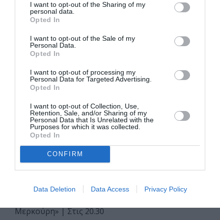
Μερκούρη» | Στις 10.00 & 11.30
I want to opt-out of the Sharing of my
personal data.
Πολλά εν θέλω να σου πω…
| 11 Μαΐου 2026 –
Opted In
Ιερός Καθεδρικός Ναός Αγίας Αικατερίνης, Σητεία|
Στις 20.30
I want to opt-out of the Sale of my
Personal Data.
Ρεσιτάλ λυρικού τραγουδιού
| 10 Μαΐου 2026 –
Opted In
Πολύκεντρο Δήμου Σητείας, Αίθουσα «Μελίνα
Μερκούρη» | Στις 21.00
I want to opt-out of processing my
Personal Data for Targeted Advertising.
Ο Καραγκιόζης Ριγολέττος
| 14 Μαΐου 2026 –
Opted In
Ιωάννου Κονδυλάκη / Σκαλοπάτια Πεζόστρατου |
Στις 20.30
I want to opt-out of Collection, Use,
Retention, Sale, and/or Sharing of my
100 χρόνια Μίκης Θεοδωράκης
| 17 Μαΐου 2026
Personal Data that Is Unrelated with the
– Πλατεία Αγνώστου Στρατιώτη, Κεντρική πλατεία
Purposes for which it was collected.
Σητείας | Στις 20.30
Opted In
Θέλω να δω τον Πάπα!
| 19 Μαΐου 2026 –
CONFIRM
Πολύκεντρο Δήμου Σητείας, Αίθουσα «Μελίνα
Μερκούρη» | Στις 20.30
Μαίρη, Μαριάννα, Μαρία: Τα άγνωστα
Data Deletion
Data Access
Privacy Policy
ελληνικά χρόνια της Κάλλας
| 20 Μαΐου 2026 –
Πολύκεντρο Δήμου Σητείας, Αίθουσα «Μελίνα
Μερκούρη» | Στις 20.30