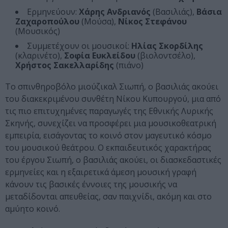
Ερμηνεύουν:
Χάρης Ανδριανός
(Βασιλιάς),
Βάσια
Ζαχαροπούλου
(Μούσα),
Νίκος Στεφάνου
(Μουσικός)
Συμμετέχουν οι μουσικοί:
Ηλίας Σκορδίλης
(κλαρινέτο),
Σοφία Ευκλείδου
(βιολοντσέλο),
Χρήστος Σακελλαρίδης
(πιάνο)
Το σπινθηροβόλο μιούζικαλ Σιωπή, ο βασιλιάς ακούει
του διακεκριμένου συνθέτη Νίκου Κυπουργού, μια από
τις πιο επιτυχημένες παραγωγές της Εθνικής Λυρικής
Σκηνής, συνεχίζει να προσφέρει μια μουσικοθεατρική
εμπειρία, εισάγοντας το κοινό στον μαγευτικό κόσμο
του μουσικού θεάτρου. Ο εκπαιδευτικός χαρακτήρας
του έργου Σιωπή, ο βασιλιάς ακούει, οι διασκεδαστικές
ερμηνείες και η εξαιρετικά άμεση μουσική γραφή
κάνουν τις βασικές έννοιες της μουσικής να
μεταδίδονται απευθείας, σαν παιχνίδι, ακόμη και στο
αμύητο κοινό.