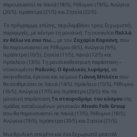
παρουσιαστεί σε Χανιά (18/5), Ρέθυμνο (19/5), Ανώγεια
(20/5), Ιεράπετρα (21/5) και Σητεία (22/5).
Το πρόγραμμα, επίσης, περιλαμβάνει τρεις ξεχωριστές
παραγωγές, με κέντρο τη μουσική: Tη συναυλία
Πολλά
εν θέλω να σου πω…
, με τον
Ζαχαρία Καρούνη
, που
θα παρουσιαστεί σε Ρέθυμνο (8/5), Ανώγεια (9/5),
Ιεράπετρα (10/5), Σητεία (11/5), Χανιά (12/5) και
Ηράκλειο (13/5). Τη μουσικοθεατρική παράσταση –
ντοκουμέντο
Ροδινός: O θρυλικός λυράρης
, σε
σκηνοθεσία, έρευνα και κείμενο
Γιάννη Μπλέτα
που
θα σταθμεύσει σε Χανιά (14/5), Ηράκλειο (15/5), Ρέθυμνο
(16/5), Ανώγεια (17/5) και Ιεράπετρα (23/5). Και τη
μουσική παράσταση
Το σταυροδρόμι του κόσμου
της
ομάδας καταξιωμένων μουσικών
Alcedo Folk Group
που θα παρουσιαστεί σε Χανιά (17/5), Ρέθυμνο (18/5),
Ανώγεια (19/5), Ιεράπετρα (20/5) και Σητεία (21/5).
Μια θρυλική οπερέτα και ένα ξεχωριστό ρεσιτάλ