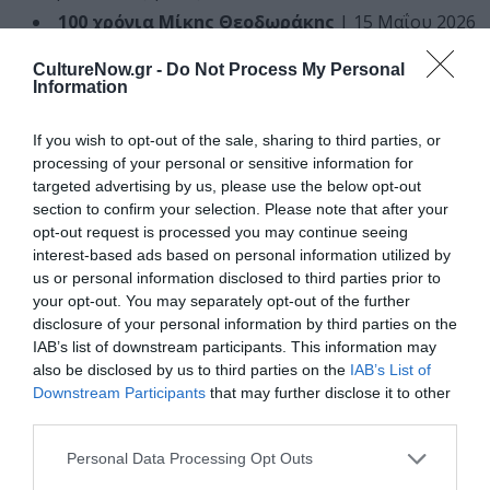
100 χρόνια Μίκης Θεοδωράκης
| 15 Μαΐου 2026
– Πλατεία Ελευθερίας | Στις 20.30
CultureNow.gr -
Do Not Process My Personal
Το σταυροδρόμι του κόσμου
| 20 Μαΐου 2026 –
Information
Πάρκο Μίνως | Στις 20.30
Ασίκικο Πουλάκη
| 21 Μαΐου 2026 – Πλατεία
If you wish to opt-out of the sale, sharing to third parties, or
Ελευθερίας | Στις 20.30
processing of your personal or sensitive information for
Θέλω να δω τον Πάπα!
| 21 Μαΐου 2026 –
targeted advertising by us, please use the below opt-out
Αίθουσα εκδηλώσεων Δημαρχείου Ιεράπετρας
section to confirm your selection. Please note that after your
«Μελίνα Μερκούρη» | Στις 20.30
opt-out request is processed you may continue seeing
Ροδινός: O θρυλικός λυράρης
| 23 Μαΐου 2026 –
interest-based ads based on personal information utilized by
Τζαμί Ιεράπετρας | Στις 20.30
us or personal information disclosed to third parties prior to
your opt-out. You may separately opt-out of the further
Μαίρη, Μαριάννα, Μαρία: Τα άγνωστα
ελληνικά χρόνια της Κάλλας
| 24 Μαΐου 2026 –
disclosure of your personal information by third parties on the
Αίθουσα εκδηλώσεων Δημαρχείου Ιεράπετρας
IAB’s list of downstream participants. This information may
«Μελίνα Μερκούρη» | Στις 20.30
also be disclosed by us to third parties on the
IAB’s List of
Downstream Participants
that may further disclose it to other
ΣΗΤΕΙΑ
third parties.
Σιωπή, ο βασιλιάς ακούει
| 10 Μαΐου 2026 –
Personal Data Processing Opt Outs
Πολύκεντρο Δήμου Σητείας, Αίθουσα «Μελίνα