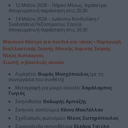
12 Μαΐου 2026 – Πάρκο Μίνως, Ιεράπετρα
Απογευματινή παράσταση στις 20.30
14 Μαΐου 2026 – Ιωάννου Κονδυλάκη /
Σκαλοπάτια Πεζόστρατου, Σητεία
Απογευματινή παράσταση στις 20.30
Μουσικό θέατρο για παιδιά και νέους • Παραγωγή
Εναλλακτικής Σκηνής Εθνικής Λυρικής Σκηνής
Νίκος Κυπουργός
Σιωπή, ο βασιλιάς ακούει
Λιμπρέτο:
Θωμάς Μοσχόπουλος
(με τη
συνεργασία του συνθέτη)
Μεταγραφή για μικρό σύνολο:
Χαράλαμπος
Γωγιός
Σκηνοθεσία:
Θοδωρής Αμπαζής
Σκηνικό, κοστούμια:
Κέννυ ΜακΛέλλαν
Σχεδιασμός φωτισμών:
Νίκος Σωτηρόπουλος
Συνεργάτιδα σκηνοθέτρια:
Ελεάνα Τσίχλη