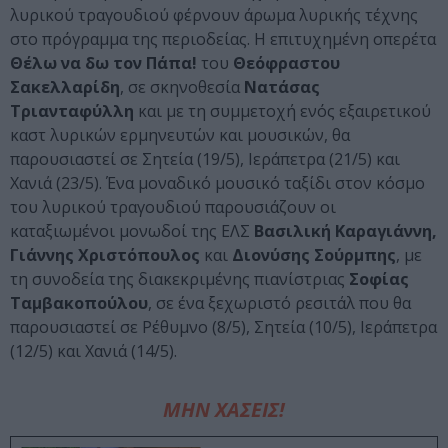
λυρικού τραγουδιού φέρνουν άρωμα λυρικής τέχνης
στο πρόγραμμα της περιοδείας. Η επιτυχημένη οπερέτα
Θέλω να δω τον Πάπα!
του
Θεόφραστου
Σακελλαρίδη
, σε σκηνοθεσία
Νατάσας
Τριανταφύλλη
και με τη συμμετοχή ενός εξαιρετικού
καστ λυρικών ερμηνευτών και μουσικών, θα
παρουσιαστεί σε Σητεία (19/5), Ιεράπετρα (21/5) και
Χανιά (23/5). Ένα μοναδικό μουσικό ταξίδι στον κόσμο
του λυρικού τραγουδιού παρουσιάζουν οι
καταξιωμένοι μονωδοί της ΕΛΣ
Βασιλική Καραγιάννη,
Γιάννης Χριστόπουλος
και
Διονύσης Σούρμπης
, με
τη συνοδεία της διακεκριμένης πιανίστριας
Σοφίας
Ταμβακοπούλου
, σε ένα ξεχωριστό ρεσιτάλ που θα
παρουσιαστεί σε Ρέθυμνο (8/5), Σητεία (10/5), Ιεράπετρα
(12/5) και Χανιά (14/5).
ΜΗΝ ΧΑΣΕΙΣ!