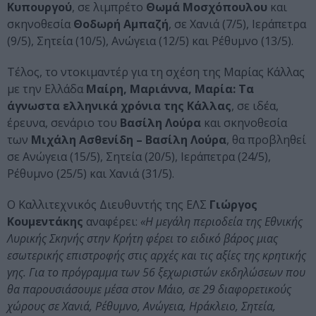
Κυπουργού
, σε λιμπρέτο
Θωμά Μοσχόπουλου
και
σκηνοθεσία
Θοδωρή Αμπαζή
, σε Χανιά (7/5), Ιεράπετρα
(9/5), Σητεία (10/5), Ανώγεια (12/5) και Ρέθυμνο (13/5).
Τέλος, το ντοκιμαντέρ για τη σχέση της Μαρίας Κάλλας
με την Ελλάδα
Μαίρη, Μαριάννα, Μαρία: Τα
άγνωστα ελληνικά χρόνια της Κάλλας
, σε ιδέα,
έρευνα, σενάριο του
Βασίλη Λούρα
και σκηνοθεσία
των
Μιχάλη Ασθενίδη – Βασίλη Λούρα
, θα προβληθεί
σε Ανώγεια (15/5), Σητεία (20/5), Ιεράπετρα (24/5),
Ρέθυμνο (25/5) και Χανιά (31/5).
O Καλλιτεχνικός Διευθυντής της ΕΛΣ
Γιώργος
Κουμεντάκης
αναφέρει:
«Η μεγάλη περιοδεία της Εθνικής
Λυρικής Σκηνής στην Κρήτη φέρει το ειδικό βάρος μιας
εσωτερικής επιστροφής στις αρχές και τις αξίες της κρητικής
γης. Για το πρόγραμμα των 56 ξεχωριστών εκδηλώσεων που
θα παρουσιάσουμε μέσα στον Μάιο, σε 29 διαφορετικούς
χώρους σε Χανιά, Ρέθυμνο, Ανώγεια, Ηράκλειο, Σητεία,