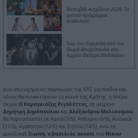
Φεστιβάλ Αισχύλεια 2026: Το
φετινό πρόγραμμα
αναλυτικά
Ίων, του Ευριπίδη από τον
Θωμά Μοσχόπουλο στο
Αρχαίο Θέατρο Επιδαύρου
Δύο επιτυχημένες παραγωγές της ΕΛΣ για παιδιά και
νέους θα συναντήσουν το κοινό της Κρήτης: η όπερα
σκιών
Ο Καραγκιόζης Ριγολέττος
, σε κείμενο
Δημήτρη Δημόπουλου
και
Αλέξανδρου Μελισσηνού
,
θα παρουσιαστεί σε Χανιά (7/5), Ρέθυμνο (9/5), Ανώγεια
(11/5), Ιεράπετρα (12/5) και Σητεία (14/5), ενώ το
μιούζικαλ
Σιωπή, ο βασιλιάς ακούει
του
Νίκου