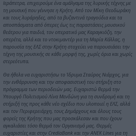
Ιεράπετρα, επιχειρούμε ένα αμάλγαμα της λυρικής τέχνης με
τη μουσική που γέννησε η Κρήτη. Από τον Μίκη Θεοδωράκη
και τους λυράρηδες, από τα βυζαντινά τραγούδια και τα
αποσπάσματα από όπερες έως τις παραστάσεις μουσικού
θεάτρου για παιδιά, τον οπερατικό μας Καραγκιόζη, την
οπερέτα, αλλά και το ντοκιμαντέρ για τη Μαρία Κάλλας, η
παρουσία της ΕΛΣ στην Κρήτη στοχεύει να παρουσιάσει την
τέχνη της μουσικής σε κάθε μορφή της, χωρίς όρια και χωρίς
στερεότυπα.
Θα ήθελα να ευχαριστήσω το Ίδρυμα Σταύρος Νιάρχος, για
την ενθάρρυνση και την αποφασιστική του στήριξη στο
πρόγραμμα των περιοδειών μας. Ευχαριστώ θερμά την
Υπουργό Πολιτισμού Λίνα Μενδώνη για τη συνδρομή και τη
στήριξή της προς κάθε νέο σχέδιο που υλοποιεί η ΕΛΣ, αλλά
και τον Περιφερειάρχη, τους Δημάρχους και όλους τους
φορείς της Κρήτης που μας προσκάλεσαν και που έχουν
αγκαλιάσει τόσο θερμά τον Οργανισμό μας. Θερμές
ευχαριστίες και στην CrediaBank και την ANEK Lines για τη