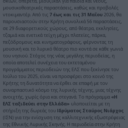
σκιών, οπερέτα, μιούζικαλ για παιδιά και νέους,
μουσικοθεατρικές παραστάσεις, καθώς και προβολές
ντοκιμαντέρ. Από τις
7 έως και τις 31 Μαΐου
2026, θα
παρουσιαστούν στην Κρήτη συνολικά 56 παραστάσεις,
σε 29 διαφορετικούς χώρους, από θέατρα, εκκλησίες,
τζαμιά και ενετικά τείχη μέχρι πλατείες, πάρκα,
πεζόδρομους και κινηματογράφους, φέρνοντας τη
μουσική και το λυρικό θέατρο πιο κοντά σε κάθε γωνιά
του νησιού. Στόχος της νέας μεγάλης περιοδείας, η
οποία αποτελεί συνέχεια του εκτεταμένου
προγράμματος περιοδειών της ΕΛΣ που ξεκίνησε τον
Ιούλιο του 2025, είναι να προσφέρει στο κοινό της
Κρήτης τη δυνατότητα να έρθει σε επαφή με τον
συναρπαστικό κόσμο της λυρικής τέχνης, μιας τέχνης
ανοιχτής, χωρίς όρια και στεγανά. Το πρόγραμμα
«Η
ΕΛΣ ταξιδεύει στην Ελλάδα»
υλοποιείται με τη
στήριξη της δωρεάς του
Ιδρύματος Σταύρος Νιάρχος
(ΙΣΝ) για την ενίσχυση της καλλιτεχνικής εξωστρέφειας
της Εθνικής Λυρικής Σκηνής. Η περιοδεία στην Κρήτη