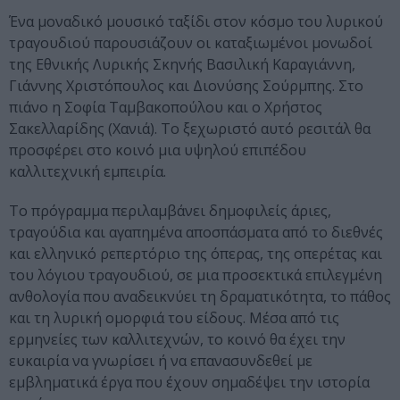
Ένα μοναδικό μουσικό ταξίδι στον κόσμο του λυρικού
τραγουδιού παρουσιάζουν οι καταξιωμένοι μονωδοί
της Εθνικής Λυρικής Σκηνής Βασιλική Καραγιάννη,
Γιάννης Χριστόπουλος και Διονύσης Σούρμπης. Στο
πιάνο η Σοφία Ταμβακοπούλου και ο Χρήστος
Σακελλαρίδης (Χανιά). Το ξεχωριστό αυτό ρεσιτάλ θα
προσφέρει στο κοινό μια υψηλού επιπέδου
καλλιτεχνική εμπειρία.
Το πρόγραμμα περιλαμβάνει δημοφιλείς άριες,
τραγούδια και αγαπημένα αποσπάσματα από το διεθνές
και ελληνικό ρεπερτόριο της όπερας, της οπερέτας και
του λόγιου τραγουδιού, σε μια προσεκτικά επιλεγμένη
ανθολογία που αναδεικνύει τη δραματικότητα, το πάθος
και τη λυρική ομορφιά του είδους. Μέσα από τις
ερμηνείες των καλλιτεχνών, το κοινό θα έχει την
ευκαιρία να γνωρίσει ή να επανασυνδεθεί με
εμβληματικά έργα που έχουν σημαδέψει την ιστορία