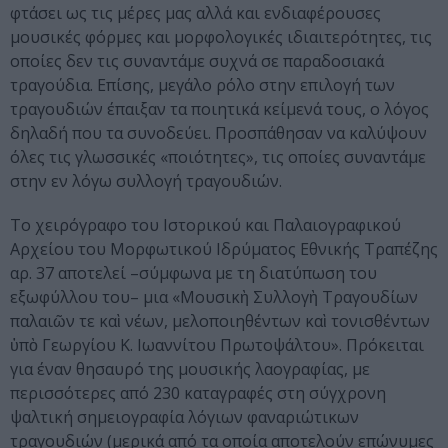
φτάσει ως τις μέρες μας αλλά και ενδιαφέρουσες
μουσικές φόρμες και μορφολογικές ιδιαιτερότητες, τις
οποίες δεν τις συναντάμε συχνά σε παραδοσιακά
τραγούδια. Επίσης, μεγάλο ρόλο στην επιλογή των
τραγουδιών έπαιξαν τα ποιητικά κείμενά τους, ο λόγος
δηλαδή που τα συνοδεύει. Προσπάθησαν να καλύψουν
όλες τις γλωσσικές «ποιότητες», τις οποίες συναντάμε
στην εν λόγω συλλογή τραγουδιών.
Το χειρόγραφο του Ιστορικού και Παλαιογραφικού
Αρχείου του Μορφωτικού Ιδρύματος Εθνικής Τραπέζης
αρ. 37 αποτελεί –σύμφωνα με τη διατύπωση του
εξωφύλλου του– μια «Μουσικὴ Συλλογὴ Τραγουδίων
παλαιῶν τε καὶ νέων, μελοποιηθέντων καὶ τονισθέντων
ὑπὸ Γεωργίου Κ. Ιωαννίτου Πρωτοψάλτου». Πρόκειται
για έναν θησαυρό της μουσικής λαογραφίας, με
περισσότερες από 230 καταγραφές στη σύγχρονη
ψαλτική σημειογραφία λόγιων φαναριώτικων
τραγουδιών (μερικά από τα οποία αποτελούν επώνυμες