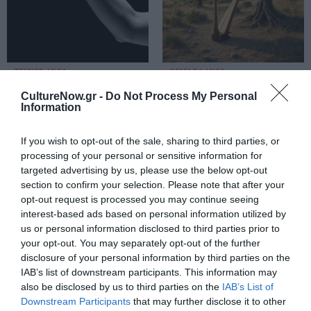
ΤΕΧΝΕΣ / ΝΕΑ
ΘΕΜΑΤΑ / ΝΕΑ
Εθνική Λυρική
H Λυρική
CultureNow.gr -
Do Not Process My Personal
Σκηνή: Η έκθεση
ταξιδεύει στην
Information
«Σημείο Κάλλας»
Κρήτη – 56
στον
παραστάσεις σε
If you wish to opt-out of the sale, sharing to third parties, or
περιβάλλοντα
29 διαφορετικούς
processing of your personal or sensitive information for
χώρο του
χώρους
targeted advertising by us, please use the below opt-out
Αρχαίου Θεάτρου
section to confirm your selection. Please note that after your
Επιδαύρου
opt-out request is processed you may continue seeing
interest-based ads based on personal information utilized by
us or personal information disclosed to third parties prior to
your opt-out. You may separately opt-out of the further
disclosure of your personal information by third parties on the
IAB’s list of downstream participants. This information may
also be disclosed by us to third parties on the
IAB’s List of
Downstream Participants
that may further disclose it to other