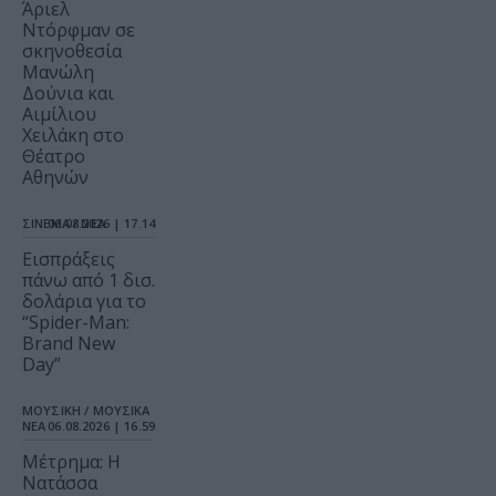
Άριελ
Ντόρφμαν σε
σκηνοθεσία
Μανώλη
Δούνια και
Αιμίλιου
Χειλάκη στο
Θέατρο
Αθηνών
ΣΙΝΕΜΑ / ΝΕΑ
06.08.2026 | 17.14
Εισπράξεις
πάνω από 1 δισ.
δολάρια για το
“Spider-Man:
Brand New
Day”
ΜΟΥΣΙΚΗ / ΜΟΥΣΙΚΑ
ΝΕΑ
06.08.2026 | 16.59
Μέτρημα: Η
Νατάσσα