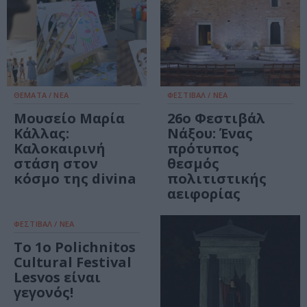
ΘΕΜΑΤΑ / ΝΕΑ
ΦΕΣΤΙΒΑΛ / ΝΕΑ
Μουσείο Μαρία
26ο Φεστιβάλ
Κάλλας:
Νάξου: Ένας
Καλοκαιρινή
πρότυπος
στάση στον
θεσμός
κόσμο της divina
πολιτιστικής
αειφορίας
ΦΕΣΤΙΒΑΛ / ΝΕΑ
Το 1ο Polichnitos
Cultural Festival
Lesvos είναι
γεγονός!