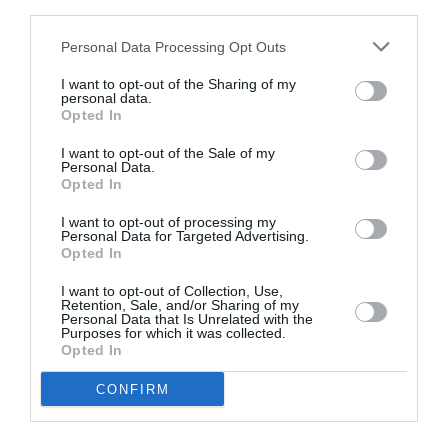
third parties.
Personal Data Processing Opt Outs
I want to opt-out of the Sharing of my
ΘΕΜΑΤΑ / ΝΕΑ
ΘΕΜΑΤΑ / ΝΕΑ
personal data.
Opted In
Εθνική Λυρική
Μάρτιος 2026 στο
Σκηνή: Πέντε
Μουσείο Μαρία
I want to opt-out of the Sale of my
χρόνια GNO TV!
Κάλλας: Ένα
Personal Data.
Opted In
πολυδιάστατο
πρόγραμμα
I want to opt-out of processing my
δράσεων και
Personal Data for Targeted Advertising.
εκδηλώσεων
Opted In
I want to opt-out of Collection, Use,
ΘΕΜΑΤΑ / ΝΕΑ
Retention, Sale, and/or Sharing of my
Personal Data that Is Unrelated with the
Ιανουάριος 2026
Purposes for which it was collected.
Opted In
στο Μουσείο
Μαρία Κάλλας –
CONFIRM
Το πρόγραμμα
του μήνα