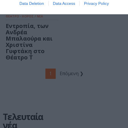
Data Deletion
Data Access
Privacy Policy
ΘΕΑΤΡΟ - ΧΟΡΟΣ / ΝΕΑ
Εντροπία, των
Ανδρέα
Μπαλαούρα και
Χριστίνα
Γυφτάκη στο
Θέατρο Τ
1
Επόμενη ❯
Τελευταία
νέα