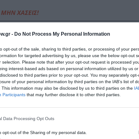
ΜΗΝ ΧΑΣΕΙΣ!
w.gr -
Do Not Process My Personal Information
τωση, Δημιουργία: Ομαδική έκθεση στην Πινακοθήκη Κυκλάδων
to opt-out of the sale, sharing to third parties, or processing of your per
formation for targeted advertising by us, please use the below opt-out s
r selection. Please note that after your opt-out request is processed y
eing interest-based ads based on personal information utilized by us or
τολίζοντας τη Συλλογή» του ΕΜΣΤ
disclosed to third parties prior to your opt-out. You may separately opt-
losure of your personal information by third parties on the IAB’s list of
. This information may also be disclosed by us to third parties on the
IA
Participants
that may further disclose it to other third parties.
φορετικά κοστούμια που κατασκευάστηκαν αποκλειστικά γι
ατολόγος συνεργάστηκε στενά, αποτελεί φόρο τιμής στη σχ
l Data Processing Opt Outs
ά όχι μόνο την εξωτερική εικόνα της Κάλλας αλλά και να 
i Parrini και η ομάδα του, μελέτησαν διεξοδικά φωτογρα
o opt-out of the Sharing of my personal data.
τη δεκαετία του 1940 έως τη δεκαετία του 1970. Μια από τ