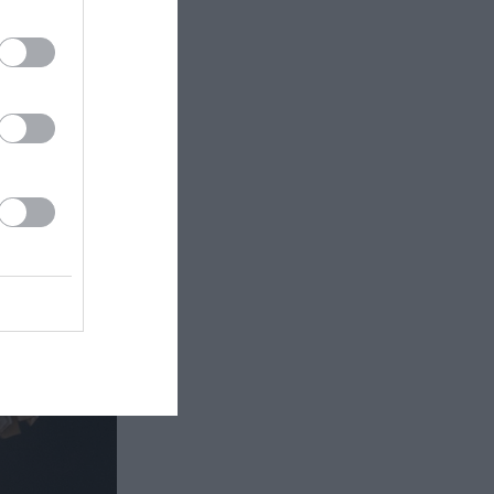
, στα
κής της
τια προσωπική
Συχνά τον
ντικείμενα
ινωνιολογική
οδο της