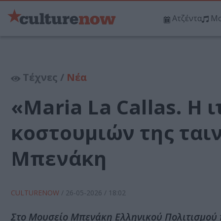
Ατζέντα
Μο
Τέχνες /
Νέα
«Maria La Callas. Η 
κοστουμιών της ται
Μπενάκη
CULTURENOW
/
26-05-2026
/ 18:02
Στο Μουσείο Μπενάκη Ελληνικού Πολιτισμού π