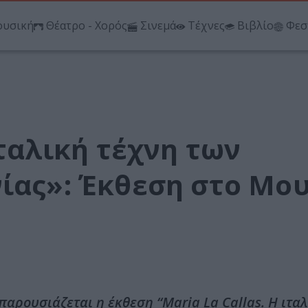
υσική
Θέατρο - Χορός
Σινεμά
Τέχνες
Βιβλίο
Φεσ
ιταλική τέχνη των
νίας»: Έκθεση στο Μο
αρουσιάζεται η έκθεση “Μaria La Callas. Η ιταλ