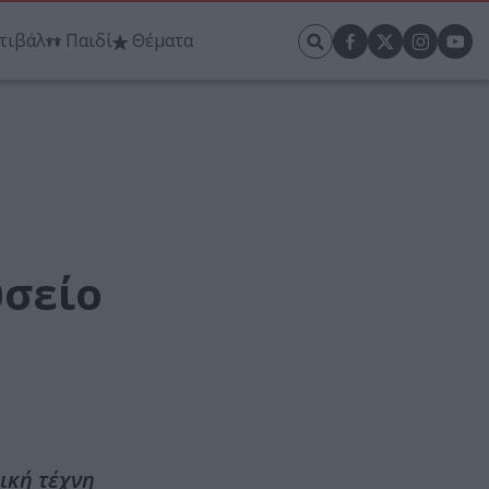
τιβάλ
Παιδί
Θέματα
υσείο
ική τέχνη