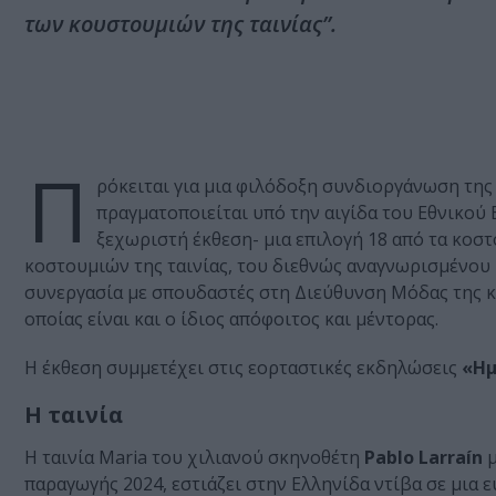
των κουστουμιών της ταινίας”.
Π
ρόκειται για μια φιλόδοξη συνδιοργάνωση της 
πραγματοποιείται υπό την αιγίδα του Εθνικού
ξεχωριστή έκθεση- μια επιλογή 18 από τα κοστ
κοστουμιών της ταινίας, του διεθνώς αναγνωρισμένο
συνεργασία με σπουδαστές στη Διεύθυνση Μόδας της 
οποίας είναι και ο ίδιος απόφοιτος και μέντορας.
Η έκθεση συμμετέχει στις εορταστικές εκδηλώσεις
«Ημ
Η ταινία
Η ταινία Maria του χιλιανού σκηνοθέτη
Pablo Larraín
μ
παραγωγής 2024, εστιάζει στην Ελληνίδα ντίβα σε μια ε