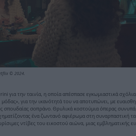
etflix © 2024.
ini για την ταινία, η οποία απέσπασε εγκωμιαστικά σχόλια
 μόδας», για την ικανότητά του να αποτυπώνει, με ευαισθη
της σπουδαίας σοπράνο. Θρυλικά κοστούμια όπερας συνυπ
χηματίζοντας ένα ζωντανό αφιέρωμα στη συναρπαστική τα
νωρίσιμες ντίβες του εικοστού αιώνα, μιας εμβληματικής ε