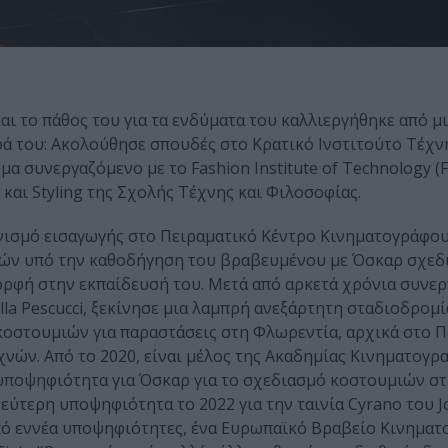
ι το πάθος του για τα ενδύματα του καλλιεργήθηκε από μι
ά του: Ακολούθησε σπουδές στο Κρατικό Ινστιτούτο Τέχνη
 συνεργαζόμενο με το Fashion Institute of Technology (F.I
και Styling της Σχολής Τέχνης και Φιλοσοφίας.
ωνισμό εισαγωγής στο Πειραματικό Κέντρο Κινηματογράφου
ών υπό την καθοδήγηση του βραβευμένου με Όσκαρ σχεδι
μορφή στην εκπαίδευσή του. Μετά από αρκετά χρόνια συνερ
a Pescucci, ξεκίνησε μια λαμπρή ανεξάρτητη σταδιοδρομ
ό κοστουμιών για παραστάσεις στη Φλωρεντία, αρχικά στο 
νών. Από το 2020, είναι μέλος της Ακαδημίας Κινηματογρ
υποψηφιότητα για Όσκαρ για το σχεδιασμό κοστουμιών στ
εύτερη υποψηφιότητα το 2022 για την ταινία Cyrano του J
o από εννέα υποψηφιότητες, ένα Ευρωπαϊκό Βραβείο Κινηματ