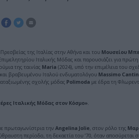
Πρεσβείας της Ιταλίας στην Αθήνα και του
Μουσείου Μπ
 Επιμελητηρίου Ιταλικής Μόδας και παρουσιάζει για πρώτ
ούμια της ταινίας
Maria
(2024), υπό την επιμέλεια του σχ
υ και βραβευμένου Ιταλού ενδυματολόγου
Massimo Cantini
καταξιωμένης σχολής μόδας
Polimoda
με έδρα τη Φλωρεντ
έρες Ιταλικής Μόδας στον Κόσμο»
.
ε πρωταγωνίστρια την
Angelina Jolie
, στον ρόλο της
Μαρ
ύθραυστη περίοδο, τη δεκαετία του ’70, όταν αποσύρεται 