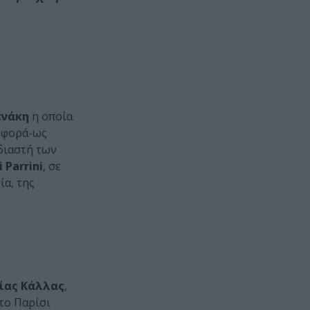
ενάκη
η οποία
η φορά-ως
εδιαστή των
 Parrini
, σε
ία, της
ίας Κάλλας
,
στο Παρίσι