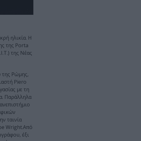
κρή ηλικία. Η
ς της Porta
.T.) της Νέας
 της Ρώμης,
αστή Piero
γασίας με τη
ία. Παράλληλα
Πανεπιστήμιο
αφικών
ην ταινία
oe Wright.Από
ογράφου, έξι