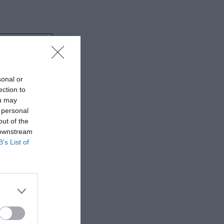
sonal or
ection to
ou may
 personal
out of the
 downstream
B’s List of
α την
ολαστική
εμβαθύνει
φίες,
ις πιο