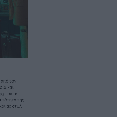
 από τον
σία και
άρχουν με
υτότητα της
ικόνας στυλ