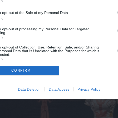
In
μβληματικών εμφανίσεων της ντίβας στις παραστάσεις της
πως εκείνης για το περιοδικό Life.
o opt-out of the Sale of my Personal Data.
In
simo Cantini Parrini, εξερευνά την ισχυρή και πολυεπίπεδη
to opt-out of processing my Personal Data for Targeted
γμιότυπα από κομβικά σημεία της ζωής και της καλλιτεχνι
ing.
ι η εμμονή του με την ιστορική αυθεντικότητα και η τεράσ
In
πό αυθεντικά κομμάτια από τον 17ο αιώνα μέχρι σήμερα. 
o opt-out of Collection, Use, Retention, Sale, and/or Sharing
ει τα κοστούμια ως ιστορικά τεκμήρια και όχι απλώς σαν α
ersonal Data that Is Unrelated with the Purposes for which it
ade in Italy» κομμάτια της συλλογής, επανεξετάζει την κο
lected.
In
0ού αιώνα (’50s, ’60s και ’70s), που συνδέονται με την άν
CONFIRM
Data Deletion
Data Access
Privacy Policy