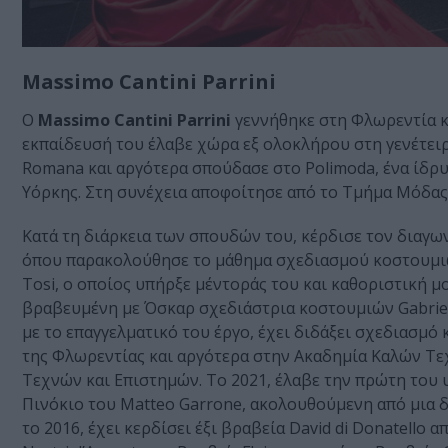
Massimo Cantini Parrini
Ο
Massimo Cantini Parrini
γεννήθηκε στη Φλωρεντία κα
εκπαίδευσή του έλαβε χώρα εξ ολοκλήρου στη γενέτειρ
Romana και αργότερα σπούδασε στο Polimoda, ένα ίδρυμα
Υόρκης. Στη συνέχεια αποφοίτησε από το Τμήμα Μόδας 
Κατά τη διάρκεια των σπουδών του, κέρδισε τον διαγ
όπου παρακολούθησε το μάθημα σχεδιασμού κοστουμι
Tosi, ο οποίος υπήρξε μέντοράς του και καθοριστική 
βραβευμένη με Όσκαρ σχεδιάστρια κοστουμιών Gabriell
με το επαγγελματικό του έργο, έχει διδάξει σχεδιασμ
της Φλωρεντίας και αργότερα στην Ακαδημία Καλών Τεχ
Τεχνών και Επιστημών. Το 2021, έλαβε την πρώτη του 
Πινόκιο του Matteo Garrone, ακολουθούμενη από μια δ
το 2016, έχει κερδίσει έξι βραβεία David di Donatell