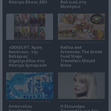
Θέατρο Άλσος ΔΕΗ
Βαλτική στη
Μεσόγειο
«DEADLIFT. Άρση
Rafina and
θανάτου», της
Artemida: The Greek
Βαλέριας
Food Stops
Δημητριάδου στο
Travellers Should
Θέατρο Εμπορικόν
Know
Απόστολος
Η Ελεωνόρα
Χαντζαράς –
Ζουγανέλη για δύο