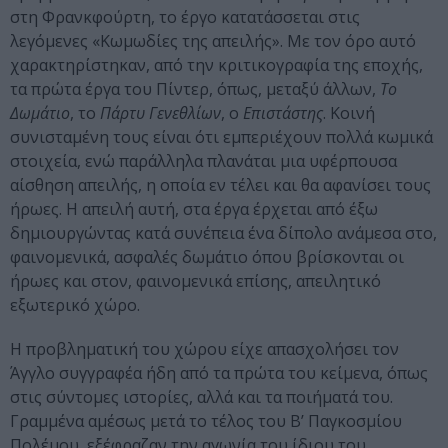
στη Φρανκφούρτη, το έργο κατατάσσεται στις
λεγόμενες «Κωμωδίες της απειλής». Με τον όρο αυτό
χαρακτηρίστηκαν, από την κριτικογραφία της εποχής,
τα πρώτα έργα του Πίντερ, όπως, μεταξύ άλλων,
Το
Δωμάτιο
, το
Πάρτυ Γενεθλίων
, ο
Επιστάστης
. Κοινή
συνισταμένη τους είναι ότι εμπεριέχουν πολλά κωμικά
στοιχεία, ενώ παράλληλα πλανάται μια υφέρπουσα
αίσθηση απειλής, η οποία εν τέλει και θα αφανίσει τους
ήρωες. Η απειλή αυτή, στα έργα έρχεται από έξω
δημιουργώντας κατά συνέπεια ένα δίπολο ανάμεσα στο,
φαινομενικά, ασφαλές δωμάτιο όπου βρίσκονται οι
ήρωες και στον, φαινομενικά επίσης, απειλητικό
εξωτερικό χώρο.
Η προβληματική του χώρου είχε απασχολήσει τον
Άγγλο συγγραφέα ήδη από τα πρώτα του κείμενα, όπως
στις σύντομες ιστορίες, αλλά και τα ποιήματά του.
Γραμμένα αμέσως μετά το τέλος του Β’ Παγκοσμίου
Πολέμου, εξέφραζαν την αγωνία του ίδιου του