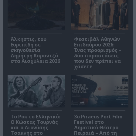
Άλκηστις, του
Φεστιβάλ Αθηνών
Ευριπίδη σε
Επιδαύρου 2026:
σκηνοθεσία
Ένας προορισμός –
Δημήτρη Καραντζά
δύο παραστάσεις
στα Αισχύλεια 2026
που δεν πρέπει να
χάσετε
Το Ροκ το Ελληνικό:
3o Piraeus Port Film
Ο Κώστας Τουρνάς
Festival στο
και ο Διονύσης
Δημοτικό Θέατρο
Τσακνής στο
Πειραιά – Από τη