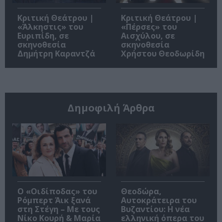
Κριτική Θεάτρου |
Κριτική Θεάτρου |
«Άλκηστις» του
«Πέρσες» του
Ευριπίδη, σε
Αισχύλου, σε
σκηνοθεσία
σκηνοθεσία
Δημήτρη Καραντζά
Χρήστου Θεοδωρίδη
Δημοφιλή Άρθρα
O «Οιδίποδας» του
Θεοδώρα,
Ρόμπερτ Άικ ξανά
Αυτοκράτειρα του
στη Στέγη – Με τους
Βυζαντίου: Η νέα
Νίκο Κουρή & Μαρία
ελληνική όπερα του