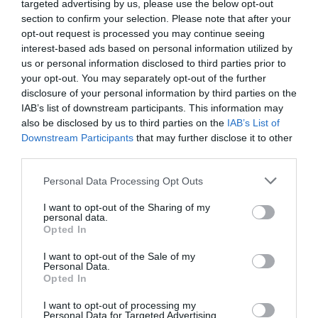
targeted advertising by us, please use the below opt-out
δυνητικούς εκτελεστές˙ αφετέρου, έπαιξαν με το
section to confirm your selection. Please note that after your
άσπρο-μαύρο (καλό-κακό, αντιδραστικός-πειθήνιος,
opt-out request is processed you may continue seeing
αρχή-υποτελής). Ακόμα και τα δετά παπούτσια των
interest-based ads based on personal information utilized by
ηρώων παρέπεμπαν ευθέως στους Ντίντι και Γκόγκο,
us or personal information disclosed to third parties prior to
του
Περιμένοντας τον Γκοντό
. Τέλος, εξαιρετικά
your opt-out. You may separately opt-out of the further
disclosure of your personal information by third parties on the
σημαντικός ο ρόλος του φωτισμού (
Μελίνα Μάσχα
), ο
IAB’s list of downstream participants. This information may
οποίος υπογράμμιζε και τόνιζε τα συναισθήματα και τα
also be disclosed by us to third parties on the
IAB’s List of
γεγονότα στην παράσταση.
Downstream Participants
that may further disclose it to other
third parties.
Εν κατακλείδι
Personal Data Processing Opt Outs
Πρόκειται για μια φρέσκια πρόταση, που σφύζει από
ζωή και χυμούς. Η σκηνοθέτις απέδειξε ότι τα έργα του
I want to opt-out of the Sharing of my
personal data.
Πίντερ κατακλύζονται από νοήματα και πολλαπλά
Opted In
επίπεδα, αλλά, σαν την ίδια τη ζωή, είναι απλά,
ρεαλιστικά και αληθοφανή. Δεν χρειάζονται πολλές και
I want to opt-out of the Sale of my
Personal Data.
επιτηδευμένες σκηνοθετικές ιδέες˙ αρκεί η καλή
Opted In
σκηνοθετική ανάγνωση των κειμένων, προκειμένου να
ζωντανέψουν. Μια τέτοια σκηνοθετική ικανότητα, η
I want to opt-out of processing my
Personal Data for Targeted Advertising.