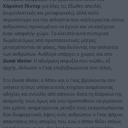
Χάρολντ Πίντερ
για όλες τις έξωθεν απειλές
(κυριολεκτικές και μεταφορικές), αλλά πολύ
περισσότερο για την απληστία που καλλιεργείται στους
ανθρώπους προκειμένου να έχουν και να κατέχουν
έναν «ασφαλή» χώρο. Τα κλειστά αυτά πιντερικά
δωμάτια όμως από προστατευτικές μήτρες
μετατρέπονται σε φάκες, παγιδεύοντας την απληστία
των ανθρώπων. Ανάλογα υπάρχει ο χώρος και στο
Dumb Waiter
. Η αδιόρατη ασφυξία που νιώθει, εξ
αρχής, άλλωστε ο Γκας επιβεβαιώνεται στο τέλος.
Στο
Dumb Waiter
, ο Μπεν και ο Γκας βρίσκονται στο
ισόγειο ή ίσως υπόγειο ενός κτηρίου αναμένοντας
οδηγίες και εντολές από κάποιον. Κατά τη διάρκεια της
αναμονής τους όμως και ενώ προσπαθούν να γεμίσουν
τον χρόνο, αναμετρώνται μεταξύ τους εκπροσωπώντας
δύο διαφορετικές όψεις ενός ανθρώπου: ο Γκας ψάχνει
απαντήσεις στις απορίες του, ενώ ο Μπεν θέλει απλώς