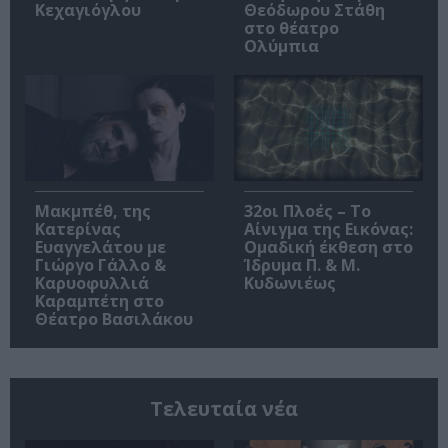
Κεχαγιόγλου
Θεόδωρου Στάθη
στο θέατρο
Ολύμπια
Μακμπέθ, της
32οι Πλοές – Το
Κατερίνας
Αίνιγμα της Εικόνας:
Ευαγγελάτου με
Ομαδική έκθεση στο
Γιώργο Γάλλο &
Ίδρυμα Π. & Μ.
Καρυοφυλλιά
Κυδωνιέως
Καραμπέτη στο
Θέατρο Βασιλάκου
Τελευταία νέα