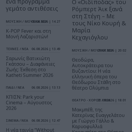
ένα πρόγραμμα
O «Οιδίποδας» του
γεμάτο αντιθέσεις
Ρόμπερτ Άικ ξανά
στη Στέγη – Με
ΜΟΥΣΙΚΗ / ΜΟΥΣΙΚΑ ΝΕΑ
06.08.2026 | 14.27
τους Νίκο Κουρή &
Μαρία
K-POP Fever και στη
Μονή Λαζαριστών!
Κεχαγιόγλου
ΤΕΧΝΕΣ / ΝΕΑ
06.08.2026 | 13.49
ΜΟΥΣΙΚΗ / ΜΟΥΣΙΚΑ ΝΕΑ
29.07.2026 | 20.02
Σαρωνίς Βατικιώτη
Θεοδώρα,
Γκάτσου – Διαφάνειες
Αυτοκράτειρα του
Ζωής: Έκθεση στο
Βυζαντίου: Η νέα
Katheti Summer 2026
ελληνική όπερα του
Θεόδωρου Στάθη στο
θέατρο Ολύμπια
ΠΑΙΔΙ / ΝΕΑ
06.08.2026 | 13.13
ΚΠΙΣΝ: Park your
ΘΕΑΤΡΟ - ΧΟΡΟΣ / ΝΕΑ
31.07.2026 | 18.01
Cinema – Αύγουστος
2026
Μακμπέθ, της
Κατερίνας Ευαγγελάτου
με Γιώργο Γάλλο &
ΣΙΝΕΜΑ / ΝΕΑ
06.08.2026 | 12.47
Καρυοφυλλιά
Η νέα ταινία “Without