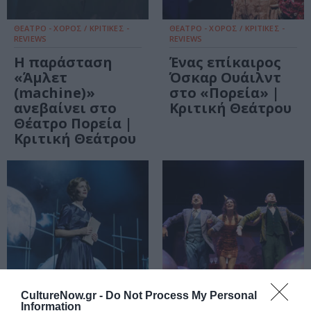
ΘΕΑΤΡΟ - ΧΟΡΟΣ / ΚΡΙΤΙΚΕΣ -
ΘΕΑΤΡΟ - ΧΟΡΟΣ / ΚΡΙΤΙΚΕΣ -
REVIEWS
REVIEWS
Η παράσταση
Ένας επίκαιρος
«Άμλετ
Όσκαρ Ουάιλντ
(machine)»
στο «Πορεία» |
ανεβαίνει στο
Κριτική Θεάτρου
Θέατρο Πορεία |
Κριτική Θεάτρου
CultureNow.gr -
Do Not Process My Personal
Information
ΘΕΑΤΡΟ - ΧΟΡΟΣ / ΚΡΙΤΙΚΕΣ -
ΘΕΑΤΡΟ - ΧΟΡΟΣ / ΚΡΙΤΙΚΕΣ -