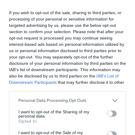
REVIEWS
REVIEWS
If you wish to opt-out of the sale, sharing to third parties, or
Η «Αλεξάνδρεια»
Μια
processing of your personal or sensitive information for
στο θέατρο
απολαυστική
targeted advertising by us, please use the below opt-out
Παλλάς | Κριτική
«Λοκαντιέρα»
section to confirm your selection. Please note that after your
Θεάτρου
διά χειρός…
opt-out request is processed you may continue seeing
Κακλέα | Κριτική
interest-based ads based on personal information utilized by
Θεάτρου
us or personal information disclosed to third parties prior to
your opt-out. You may separately opt-out of the further
disclosure of your personal information by third parties on the
IAB’s list of downstream participants. This information may
also be disclosed by us to third parties on the
IAB’s List of
Downstream Participants
that may further disclose it to other
third parties.
Personal Data Processing Opt Outs
I want to opt-out of the Sharing of my
personal data.
Opted In
ΘΕΑΤΡΟ - ΧΟΡΟΣ / ΚΡΙΤΙΚΕΣ -
ΘΕΑΤΡΟ - ΧΟΡΟΣ / ΚΡΙΤΙΚΕΣ -
REVIEWS
REVIEWS
I want to opt-out of the Sale of my