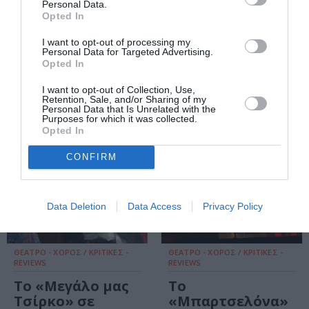
Η «Αστόρια»
Ο «Κος Ζυλ»
Personal Data.
Opted In
στην Αθήνα σε
ανεβαίνει στο
σκηνοθεσία
Θέατρο Πόρτα |
I want to opt-out of processing my
Βασίλη
Κριτική Θεάτρου
Personal Data for Targeted Advertising.
Μαυρογεωργίου |
Opted In
Κριτική Θεάτρου
I want to opt-out of Collection, Use,
Retention, Sale, and/or Sharing of my
Personal Data that Is Unrelated with the
Purposes for which it was collected.
Opted In
CONFIRM
Data Deletion
Data Access
Privacy Policy
ΘΕΑΤΡΟ - ΧΟΡΟΣ / ΚΡΙΤΙΚΕΣ -
ΘΕΑΤΡΟ - ΧΟΡΟΣ / ΚΡΙΤΙΚΕΣ -
REVIEWS
REVIEWS
Το «Μεγάλο μας
Το
Τσίρκο» σε
«Μπαρτσελόνα»