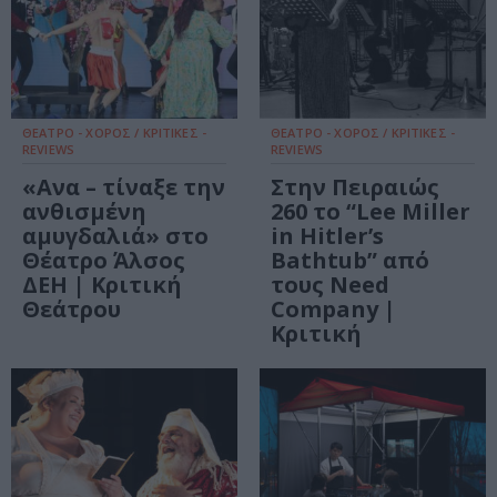
ΘΕΑΤΡΟ - ΧΟΡΟΣ / ΚΡΙΤΙΚΕΣ -
ΘΕΑΤΡΟ - ΧΟΡΟΣ / ΚΡΙΤΙΚΕΣ -
REVIEWS
REVIEWS
«Ανα – τίναξε την
Στην Πειραιώς
ανθισμένη
260 το “Lee Miller
αμυγδαλιά» στο
in Hitler’s
Θέατρο Άλσος
Bathtub” από
ΔΕΗ | Κριτική
τους Need
Θεάτρου
Company |
Κριτική