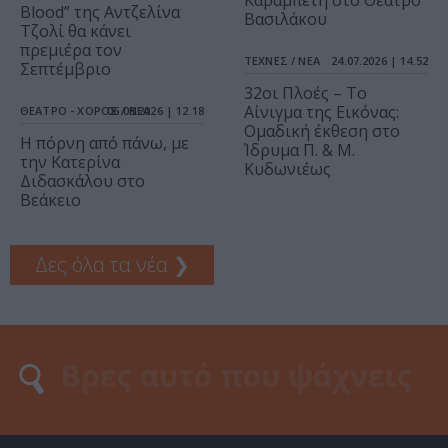
Καραμπέτη στο Θέατρο
Blood” της Αντζελίνα
Βασιλάκου
Τζολί θα κάνει
πρεμιέρα τον
ΤΕΧΝΕΣ / ΝΕΑ
24.07.2026 | 14.52
Σεπτέμβριο
32οι Πλοές – Το
Αίνιγμα της Εικόνας:
ΘΕΑΤΡΟ - ΧΟΡΟΣ / ΝΕΑ
06.08.2026 | 12.18
Ομαδική έκθεση στο
Η πόρνη από πάνω, με
Ίδρυμα Π. & Μ.
την Κατερίνα
Κυδωνιέως
Διδασκάλου στο
Βεάκειο
Δες όλα τα νέα
❯