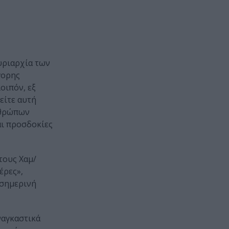
κυριαρχία των
γορης
οιπόν, εξ
 είτε αυτή
νθρώπων
αι προσδοκίες
τους Χαμ/
έρες»,
 σημερινή
ναγκαστικά