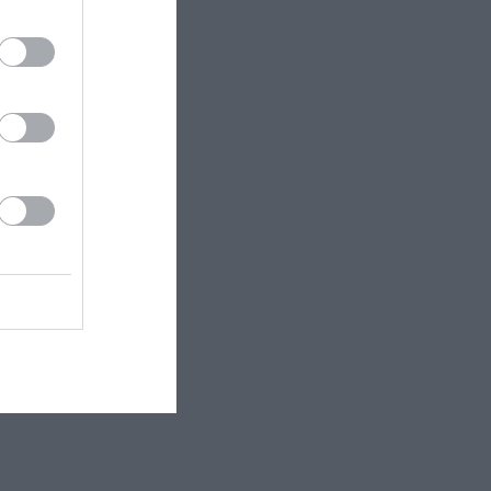
ύγχρονο
κωμική ματιά,
αφέτησης και
 σύγχρονων
θεωρεί μια
θικά ανόητη»
 η παράσταση
γνήσια κωμική