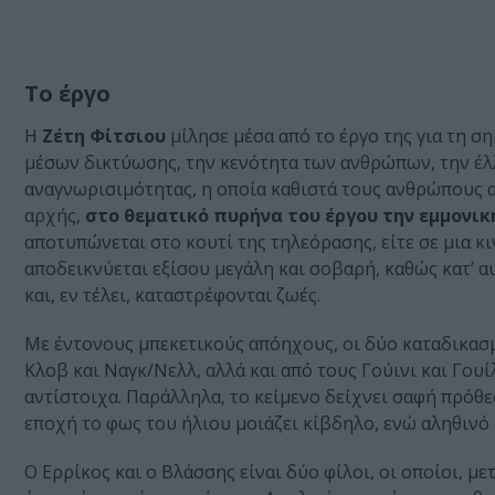
Το έργο
Η
Ζέτη Φίτσιου
μίλησε μέσα από το έργο της για τη σ
μέσων δικτύωσης, την κενότητα των ανθρώπων, την έλ
αναγνωρισιμότητας, η οποία καθιστά τους ανθρώπους α
αρχής,
στο θεματικό πυρήνα του έργου την εμμονι
αποτυπώνεται στο κουτί της τηλεόρασης, είτε σε μια
αποδεικνύεται εξίσου μεγάλη και σοβαρή, καθώς κατ’ 
και, εν τέλει, καταστρέφονται ζωές.
Με έντονους μπεκετικούς απόηχους, οι δύο καταδικασμ
Κλοβ και Ναγκ/Νελλ, αλλά και από τους Γούινι και Γουί
αντίστοιχα. Παράλληλα, το κείμενο δείχνει σαφή πρόθ
εποχή το φως του ήλιου μοιάζει κίβδηλο, ενώ αληθινό δ
Ο Ερρίκος και ο Βλάσσης είναι δύο φίλοι, οι οποίοι, μ