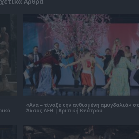
χετικά Άρθρα
«Ανα – τίναξε την ανθισμένη αμυγδαλιά» σ
ρικό
Άλσος ΔΕΗ | Κριτική Θεάτρου