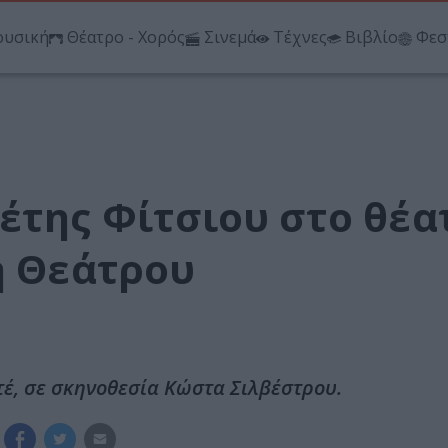
υσική
Θέατρο - Χορός
Σινεμά
Τέχνες
Βιβλίο
Φεσ
έτης Φίτσιου στο θέα
ή Θεάτρου
έ, σε σκηνοθεσία Κώστα Σιλβέστρου.