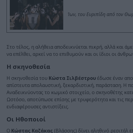
Ίων, του Ευριπίδη από τον Θ
Στο τέλος, η αλήθεια αποδεικνύεται πικρή, αλλά και ά
να επέλθει, αρκεί να το επιθυμούν και οι ίδιοι οι άνθρω
Η σκηνοθεσία
Η σκηνοθεσία του
Κώστα Σιλβέστρου
έδωσε έναν απο
απίστευτα απολαυστική, ξεκαρδιστική, παράσταση. Η π
Αναδεικνύοντας το κωμικό στοιχείο, ο σκηνοθέτης κατ
Ωστόσο, αποτύπωσε επίσης με τρυφερότητα και τις πε
ενδιαφέρουσες αντιστίξεις.
Οι Ηθοποιοί
Ο
Κώστας Καζάκας
(Βλάσσης) δίνει αληθινό ρεσιτάλ ε