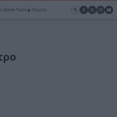
τιβάλ
Παιδί
Θέματα
τρο