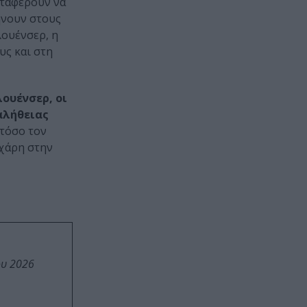
αταφέρουν να
ήνουν στους
λουένσερ, η
υς και στη
ουένσερ, οι
αλήθειας
 τόσο τον
 χάρη στην
ου 2026