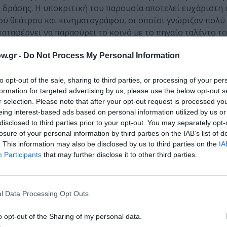
ής δράσης. Η υποκριτική του παρουσία αποτελεί ευχάριστη
ύ θεάτρου και κινηματογράφου, οι οποίοι γνώριζαν πολύ
καταφέρνει να παρασύρει το κοινό με το πηγαίο ταλέντο τ
τητα της δραματικής του γκάμας. Εξίσου απολαυστική η
Ά
w.gr -
Do Not Process My Personal Information
ωή των δύο φίλων, αλλά και στη σκηνή, με απίστευτη κωμι
Ερρίκος) ήταν αυτός ο οποίος διατήρησε το μέτρο, ενώ π
α δραματικές στιγμές.
to opt-out of the sale, sharing to third parties, or processing of your per
formation for targeted advertising by us, please use the below opt-out s
r selection. Please note that after your opt-out request is processed y
eing interest-based ads based on personal information utilized by us or
αμφισβήτητο πρωταγωνιστή, αποδίδοντας το πνεύμα αλλά κ
disclosed to third parties prior to your opt-out. You may separately opt-
ς τη σκηνή με αντικείμενα, αναδεικνύει τη σημασία των βι
losure of your personal information by third parties on the IAB’s list of
. This information may also be disclosed by us to third parties on the
IA
 του Ερρίκου, δεν τους δίνει κάποια σημασία. Εξίσου σημ
Participants
that may further disclose it to other third parties.
τουργούν αντιθετικά ανάμεσα στους δύο ήρωες και την Έμ
ς γραμμής ήταν οι φωτισμοί του
Γιώργου Τέλλου
, ενώ οι
ιζαν την εκάστοτε κατάσταση.
l Data Processing Opt Outs
o opt-out of the Sharing of my personal data.
 την συγγραφική της ωρίμανση.
Με ενδοκειμενικές αναφ