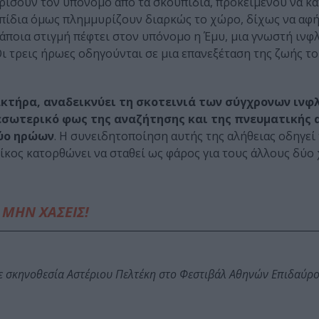
θαρίσουν τον υπόνομο από τα σκουπίδια, προκειμένου να κ
υπίδια όμως πλημμυρίζουν διαρκώς το χώρο, δίχως να αφ
κάποια στιγμή πέφτει στον υπόνομο η Έμυ, μια γνωστή ινφ
ι τρεις ήρωες οδηγούνται σε μια επανεξέταση της ζωής το
ακτήρα, αναδεικνύει τη σκοτεινιά των σύγχρονων ινφλ
 εσωτερικό φως της αναζήτησης και της πνευματικής 
δύο ηρώων
. Η συνειδητοποίηση αυτής της αλήθειας οδηγεί
ίκος κατορθώνει να σταθεί ως φάρος για τους άλλους δύο
ΜΗΝ ΧΑΣΕΙΣ!
ε σκηνοθεσία Αστέριου Πελτέκη στο Φεστιβάλ Αθηνών Επιδαύρ