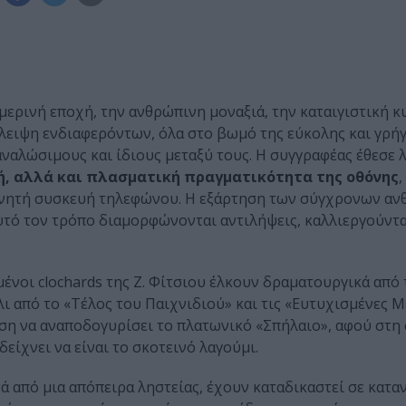
ημερινή εποχή, την ανθρώπινη μοναξιά, την καταιγιστική 
λειψη ενδιαφερόντων, όλα στο βωμό της εύκολης και γρή
ναλώσιμους και ίδιους μεταξύ τους. Η συγγραφέας έθεσε λ
κή, αλλά και πλασματική πραγματικότητα της οθόνης
,
 κινητή συσκευή τηλεφώνου. Η εξάρτηση των σύγχρονων α
αυτό τον τρόπο διαμορφώνονται αντιλήψεις, καλλιεργούντ
ένοι clochards της Ζ. Φίτσιου έλκουν δραματουργικά από 
λι από το «Τέλος του Παιχνιδιού» και τις «Ευτυχισμένες Μ
εση να αναποδογυρίσει το πλατωνικό «Σπήλαιο», αφού στη
είχνει να είναι το σκοτεινό λαγούμι.
ετά από μια απόπειρα ληστείας, έχουν καταδικαστεί σε κατα