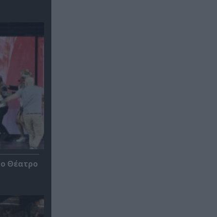
το Θέατρο