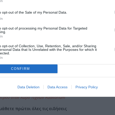
In
άθεση ομφαλοσκόπησης, η συγγραφέας στρέφεται προς το σ
ά και οι ελπίδες της συγγραφέως αποτυπώνονται μέσα από 
o opt-out of the Sale of my Personal Data.
ύ. Έτσι, ενδεικτικά συζητάει το θέμα της γυναικείας χειρ
In
α. Επικρίνει λοιπόν την ναρκισσιστική συνήθεια πολλών
to opt-out of processing my Personal Data for Targeted
ικτύωσης, επιβεβαιώνοντας την Σούζαν Σόνταγκ, η οποία 
ing.
α του εαυτού της και την αγορά προϊόντων ομορφιάς, ως
«η
In
195: 289).
o opt-out of Collection, Use, Retention, Sale, and/or Sharing
ersonal Data that Is Unrelated with the Purposes for which it
νδιαφέρον κείμενο.
Ζωντανή, με ρυθμό και νεανικότητα,
lected.
In
ίας ιδωμένα μέσα από μια απολαυστική κωμική ματιά. Μια 
απολαυστικό ταξίδι θεατρικής εμπειρίας.
CONFIRM
Data Deletion
Data Access
Privacy Policy
έστρου στον Χώρο Τεχνών Auditorium
μάθετε πρώτοι όλες τις ειδήσεις