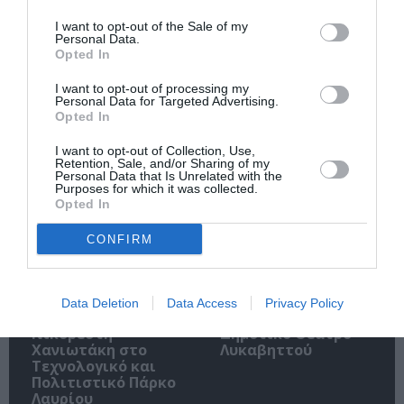
Ακολουθήστε το Culturenow.gr
I want to opt-out of the Sale of my
Personal Data.
Opted In
I want to opt-out of processing my
Personal Data for Targeted Advertising.
Σχετικά Άρθρα
Opted In
I want to opt-out of Collection, Use,
Retention, Sale, and/or Sharing of my
Personal Data that Is Unrelated with the
Purposes for which it was collected.
Opted In
CONFIRM
«Νίκος Ξυλούρης, ο
Βάκχες, του
Αρχάγγελος της
Ευριπίδη σε
Κρήτης», σε
σκηνοθεσία Γιάβορ
Data Deletion
Data Access
Privacy Policy
σκηνοθεσία
Γκάρντεφ στο
Νικορέστη
Δημοτικό Θέατρο
Χανιωτάκη στο
Λυκαβηττού
Τεχνολογικό και
Πολιτιστικό Πάρκο
Λαυρίου