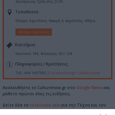
Δευτέρα και Τρίτη στις 21:00
Τοποθεσία:
Θέατρο Σφενδόνη, Μακρή 4, Ακρόπολη, Αθήνα
Θέατρο Σφενδόνη
Eισιτήρια:
Κανονικό 18€, Φοιτητών, 65+ 12€
Πληροφορίες / Κρατήσεις:
Τηλ.: 694 1657592 |
Facebook page “Ομάδα Kursk”
Ακολουθήστε το Culturenow.gr στο
Google News
και
μάθετε πρώτοι όλες τις ειδήσεις
Δείτε όλα τα
τελευταία νέα
για την Τέχνη και τον
Πολιτισμό στο
Culturenow.gr