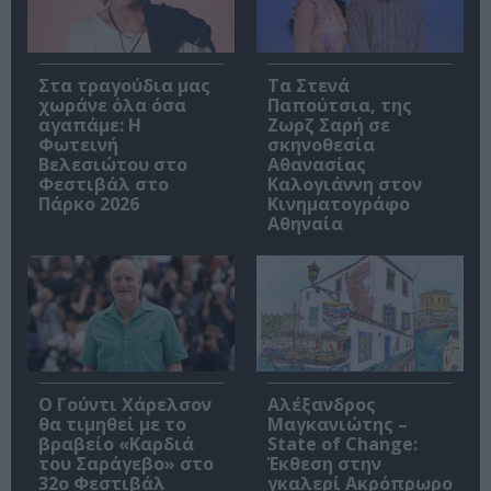
Στα τραγούδια μας
Τα Στενά
χωράνε όλα όσα
Παπούτσια, της
αγαπάμε: Η
Ζωρζ Σαρή σε
Φωτεινή
σκηνοθεσία
Βελεσιώτου στο
Αθανασίας
Φεστιβάλ στο
Καλογιάννη στον
Πάρκο 2026
Κινηματογράφο
Αθηναία
Ο Γούντι Χάρελσον
Αλέξανδρος
θα τιμηθεί με το
Μαγκανιώτης –
βραβείο «Καρδιά
State of Change:
του Σαράγεβο» στο
Έκθεση στην
32ο Φεστιβάλ
γκαλερί Ακρόπρωρο