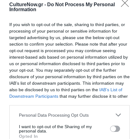
CultureNow.gr -
Do Not Process My Personal
Information
Νέοι Διαγωνισμοί
❯
If you wish to opt-out of the sale, sharing to third parties, or
Tags
processing of your personal or sensitive information for
targeted advertising by us, please use the below opt-out
ΑΝΔΡΕΑΣ ΚΩΝΣΤΑΝΤΙΝΟΥ
ΔΗΜΗΤΡΗΣ ΔΗΜΗΤΡΙΑΔΗΣ
section to confirm your selection. Please note that after your
ΔΡΑΜΑ - ΚΟΙΝΩΝΙΚΟ - ΣΥΓΧΡΟΝΟ
ΕΛΛΗΝΙΚΟ ΕΡΓΟ
opt-out request is processed you may continue seeing
interest-based ads based on personal information utilized by
ΘΕΑΤΡΙΚΕΣ ΠΑΡΑΣΤΑΣΕΙΣ 2024 - 2025
us or personal information disclosed to third parties prior to
ΚΟΡΝΗΛΙΟΣ ΣΕΛΑΜΣΗΣ
ΧΑΡΗΣ ΦΡΑΓΚΟΥΛΗΣ
your opt-out. You may separately opt-out of the further
disclosure of your personal information by third parties on the
IAB’s list of downstream participants. This information may
Newsletter
also be disclosed by us to third parties on the
IAB’s List of
Downstream Participants
that may further disclose it to other
Κάθε βδομάδα στο e-mail σας τα τελευταία νέα για
third parties.
την Τέχνη και τον Πολιτισμό!
Personal Data Processing Opt Outs
I want to opt-out of the Sharing of my
personal data.
Opted In