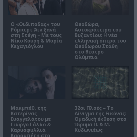
O «Οιδίποδας» του
Θεοδώρα,
Ρόμπερτ Άικ ξανά
Αυτοκράτειρα του
στη Στέγη – Με τους
Βυζαντίου: Η νέα
Νίκο Κουρή & Μαρία
ελληνική όπερα του
Κεχαγιόγλου
Θεόδωρου Στάθη
στο θέατρο
Ολύμπια
Μακμπέθ, της
32οι Πλοές – Το
Κατερίνας
Αίνιγμα της Εικόνας:
Ευαγγελάτου με
Ομαδική έκθεση στο
Γιώργο Γάλλο &
Ίδρυμα Π. & Μ.
Καρυοφυλλιά
Κυδωνιέως
Καραμπέτη στο