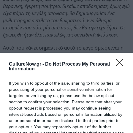
Βερονίκη, έγκριτη ποιήτρια, δικαίως αποδοκίμασε, όμως εγώ
είχα πάρει τη μεγάλη απόφαση: θα δημιουργούσα ένα
μυθιστόρημα αντίθετο του βιωματικού. Ένα άθυρμα
ιστοριών που ούτε μία από αυτές δεν θα την είχα ζήσει. Οι
ήρωες θα ήταν όλοι παντελώς και συνειδητά ψεύτικοι».
Αυτό που κάνει σημαντικό αυτό το έργο όμως είναι η
αφηγηματική, σύνθετη πρόταση που φέρει στο χώρο
της πεζογραφίας. Με μια ανασυνθετική διάθεση ο
CultureNow.gr -
Do Not Process My Personal
Παπαγιάννης
βαδίζει πέρα από το χώρο του
Information
μεταμοντέρνου. Διεκδικεί την επινόηση ενός
αφηγηματικού παιχνιδιού που δικαιώνει τον
If you wish to opt-out of the sale, sharing to third parties, or
processing of your personal or sensitive information for
αναγνώστη και τον κάνει να σκεφτεί πως η ιστορία της
targeted advertising by us, please use the below opt-out
ευρωπαϊκής λογοτεχνίας, ευτυχώς, εξακολουθεί να
section to confirm your selection. Please note that after your
λειτουργεί ως το ασφαλές μονοπάτι της νέας πορείας
opt-out request is processed you may continue seeing
στην πεζογραφία, έστω και αν η αφηγηματική της
interest-based ads based on personal information utilized by
μορφή έχει πλέον αλλάξει πάρα πολύ.
us or personal information disclosed to third parties prior to
your opt-out. You may separately opt-out of the further
Το βιβλίο του
Γιάννη Παπαγιάννη, Το διπλό
disclosure of your personal information by third parties on the