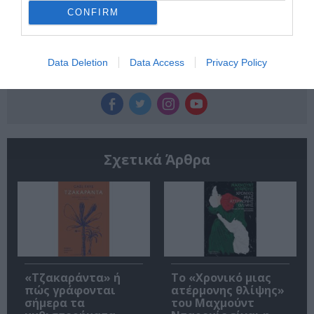
CONFIRM
Data Deletion
Data Access
Privacy Policy
Ακολουθήστε το Culturenow.gr
Σχετικά Άρθρα
«Τζακαράντα» ή
Το «Χρονικό μιας
πώς γράφονται
ατέρμονης θλίψης»
σήμερα τα
του Μαχμούντ