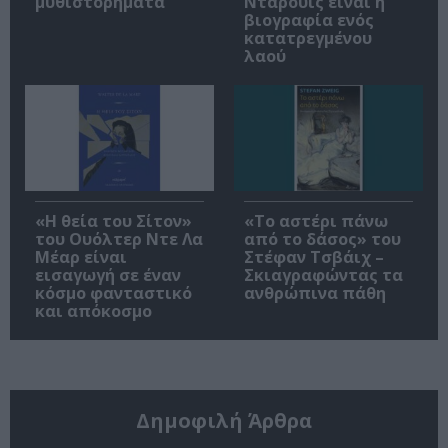
μυθιστορήματα
Νταρουίς είναι η
βιογραφία ενός
κατατρεγμένου
λαού
«Η θεία του Σίτον»
«Το αστέρι πάνω
του Ουόλτερ Ντε Λα
από το δάσος» του
Μέαρ είναι
Στέφαν Τσβάιχ –
εισαγωγή σε έναν
Σκιαγραφώντας τα
κόσμο φανταστικό
ανθρώπινα πάθη
και απόκοσμο
Δημοφιλή Άρθρα