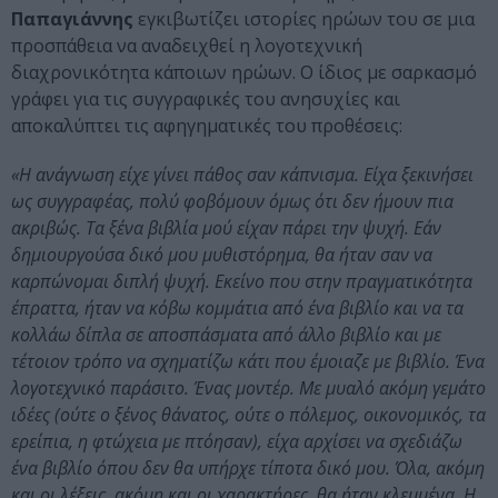
Παπαγιάννης
εγκιβωτίζει ιστορίες ηρώων του σε μια
προσπάθεια να αναδειχθεί η λογοτεχνική
διαχρονικότητα κάποιων ηρώων. Ο ίδιος με σαρκασμό
γράφει για τις συγγραφικές του ανησυχίες και
αποκαλύπτει τις αφηγηματικές του προθέσεις:
«Η ανάγνωση είχε γίνει πάθος σαν κάπνισμα. Είχα ξεκινήσει
ως συγγραφέας, πολύ φοβόμουν όμως ότι δεν ήμουν πια
ακριβώς. Τα ξένα βιβλία μού είχαν πάρει την ψυχή. Εάν
δημιουργούσα δικό μου μυθιστόρημα, θα ήταν σαν να
καρπώνομαι διπλή ψυχή. Εκείνο που στην πραγματικότητα
έπραττα, ήταν να κόβω κομμάτια από ένα βιβλίο και να τα
κολλάω δίπλα σε αποσπάσματα από άλλο βιβλίο και με
τέτοιον τρόπο να σχηματίζω κάτι που έμοιαζε με βιβλίο. Ένα
λογοτεχνικό παράσιτο. Ένας μοντέρ. Με μυαλό ακόμη γεμάτο
ιδέες (ούτε ο ξένος θάνατος, ούτε ο πόλεμος, οικονομικός, τα
ερείπια, η φτώχεια με πτόησαν), είχα αρχίσει να σχεδιάζω
ένα βιβλίο όπου δεν θα υπήρχε τίποτα δικό μου. Όλα, ακόμη
και οι λέξεις, ακόμη και οι χαρακτήρες, θα ήταν κλεμμένα. Η