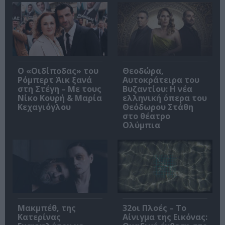
O «Οιδίποδας» του
Θεοδώρα,
Ρόμπερτ Άικ ξανά
Αυτοκράτειρα του
στη Στέγη – Με τους
Βυζαντίου: Η νέα
Νίκο Κουρή & Μαρία
ελληνική όπερα του
Κεχαγιόγλου
Θεόδωρου Στάθη
στο θέατρο
Ολύμπια
Μακμπέθ, της
32οι Πλοές – Το
Κατερίνας
Αίνιγμα της Εικόνας: