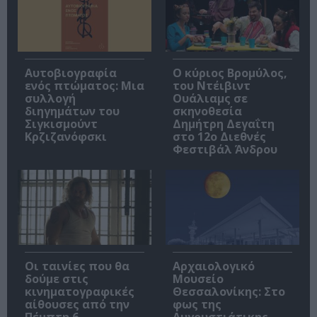
Αυτοβιογραφία
O κύριος Βρομύλος,
ενός πτώματος: Μια
του Ντέιβιντ
συλλογή
Ουάλιαμς σε
διηγημάτων του
σκηνοθεσία
Σιγκισμούντ
Δημήτρη Δεγαΐτη
Κρζιζανόφσκι
στο 12ο Διεθνές
Φεστιβάλ Άνδρου
Οι ταινίες που θα
Αρχαιολογικό
δούμε στις
Μουσείο
κινηματογραφικές
Θεσσαλονίκης: Στο
αίθουσες από την
φως της