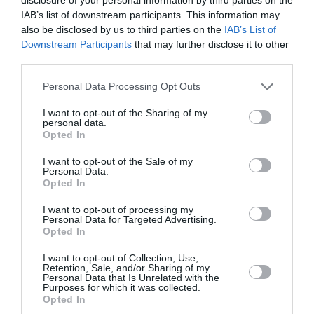
πρόσωπο του νου
, κυκλοφορεί από τις εκδόσεις
IAB’s list of downstream participants. This information may
also be disclosed by us to third parties on the
IAB’s List of
Κριτική.
Downstream Participants
that may further disclose it to other
third parties.
Ακολουθήστε το Culturenow.gr στο
Google News
και
μάθετε πρώτοι όλες τις ειδήσεις
Personal Data Processing Opt Outs
Δείτε όλα τα
τελευταία νέα
για την Τέχνη και τον
I want to opt-out of the Sharing of my
personal data.
Πολιτισμό στο
Culturenow.gr
Opted In
Νέοι Διαγωνισμοί
❯
I want to opt-out of the Sale of my
Personal Data.
Opted In
Tags
I want to opt-out of processing my
Personal Data for Targeted Advertising.
ΕΚΔΟΣΕΙΣ ΚΡΙΤΙΚΗ
Opted In
I want to opt-out of Collection, Use,
Newsletter
Retention, Sale, and/or Sharing of my
Personal Data that Is Unrelated with the
Κάθε βδομάδα στο e-mail σας τα τελευταία νέα για
Purposes for which it was collected.
Opted In
την Τέχνη και τον Πολιτισμό!