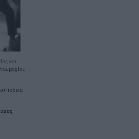
ίας και
 Ναυμαχίας
ου πορεία
ύρος