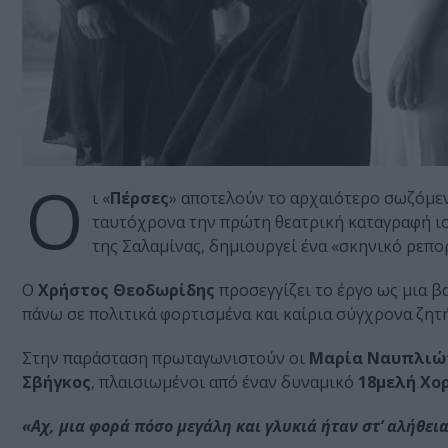
Ο
ι «
Πέρσες
» αποτελούν το αρχαιότερο σωζόμε
ταυτόχρονα την πρώτη θεατρική καταγραφή ι
της Σαλαμίνας, δημιουργεί ένα «σκηνικό ρεπο
Ο
Χρήστος Θεοδωρίδης
προσεγγίζει το έργο ως μια β
πάνω σε πολιτικά φορτισμένα και καίρια σύγχρονα ζητ
Στην παράσταση πρωταγωνιστούν οι
Μαρία Ναυπλιώτ
Σβήγκος
, πλαισιωμένοι από έναν δυναμικό
18μελή Χορ
«Αχ, μια φορά πόσο μεγάλη και γλυκιά ήταν στ’ αλήθει