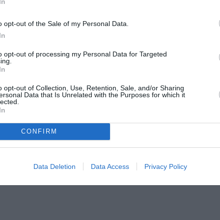
In
o opt-out of the Sale of my Personal Data.
In
ινίδου, Παύλος Σούλης, Χρήστος Θεοδωρίδης
to opt-out of processing my Personal Data for Targeted
ing.
ρούτας
In
o opt-out of Collection, Use, Retention, Sale, and/or Sharing
ersonal Data that Is Unrelated with the Purposes for which it
lected.
In
CONFIRM
Data Deletion
Data Access
Privacy Policy