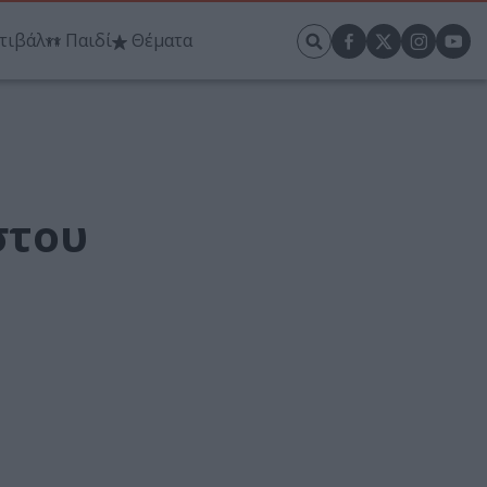
τιβάλ
Παιδί
Θέματα
στου