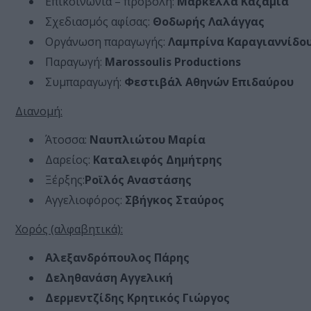
Επικοινωνία – προβολή:
Μαρκέλλα Καζαμία
Σχεδιασμός αφίσας:
Θοδωρής Λαλάγγας
Οργάνωση παραγωγής:
Λαμπρίνα Καραγιαννίδο
Παραγωγή:
Marossoulis Productions
Συμπαραγωγή:
Φεστιβάλ Αθηνών Επιδαύρου
Διανομή:
Άτοσσα:
Ναυπλιώτου Μαρία
Δαρείος:
Καταλειφός Δημήτρης
Ξέρξης:
Ροϊλός Αναστάσης
Αγγελιοφόρος:
Σβήγκος Σταύρος
Χορός (αλφαβητικά):
Αλεξανδρόπουλος Πάρης
Δεληθανάση Αγγελική
Δερμεντζίδης Κρητικός Γιώργος