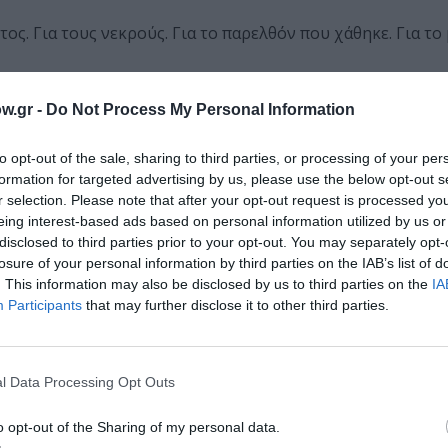
ος. Για τους νεκρούς. Για το παρελθόν που χάθηκε. Για το
w.gr -
Do Not Process My Personal Information
πέναντι στην απώλεια. Η «τραγωδία των ηττημένων» ανοίγ
to opt-out of the sale, sharing to third parties, or processing of your per
ο παρελθόν, αλλά σε κάθε εποχή, σε κάθε πλευρά. Τα ονόμ
formation for targeted advertising by us, please use the below opt-out s
και συνεχίζουν να χάνονται στους πολέμους του κόσμου…
r selection. Please note that after your opt-out request is processed y
eing interest-based ads based on personal information utilized by us or
κροτούν έναν Χορό-πρωταγωνιστή. Με εργαλεία τον λόγο, τ
disclosed to third parties prior to your opt-out. You may separately opt-
οινωνίας που στέκεται μουδιασμένη μπροστά στην καταστ
losure of your personal information by third parties on the IAB’s list of
. This information may also be disclosed by us to third parties on the
IA
και μόνο μέρα…»
Participants
that may further disclose it to other third parties.
ν ήττα, αναδεικνύοντας ταυτόχρονα την ακατάλυτη ανθρώ
 ολοένα και θεμελιώνει την εξουσία και την άκριτη υποτα
l Data Processing Opt Outs
o opt-out of the Sharing of my personal data.