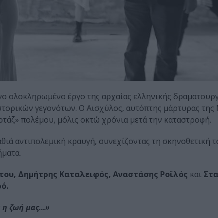
νο ολοκληρωμένο έργο της αρχαίας ελληνικής δραματουργ
στορικών γεγονότων. Ο Αισχύλος, αυτόπτης μάρτυρας της
ρτάζ» πολέμου, μόλις οκτώ χρόνια μετά την καταστροφή.
αθιά αντιπολεμική κραυγή, συνεχίζοντας τη σκηνοθετική τ
ήματα.
ου, Δημήτρης Καταλειφός, Αναστάσης Ροϊλός
και
Στα
ό.
α η ζωή μας…»