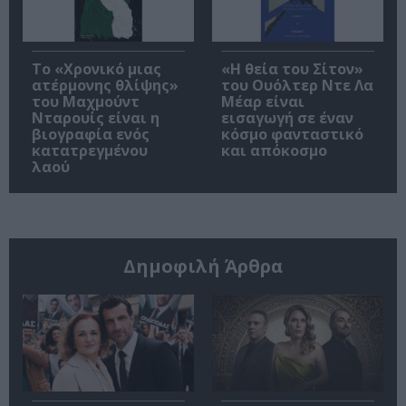
Το «Χρονικό μιας
«Η θεία του Σίτον»
ατέρμονης θλίψης»
του Ουόλτερ Ντε Λα
του Μαχμούντ
Μέαρ είναι
Νταρουίς είναι η
εισαγωγή σε έναν
βιογραφία ενός
κόσμο φανταστικό
κατατρεγμένου
και απόκοσμο
λαού
Δημοφιλή Άρθρα