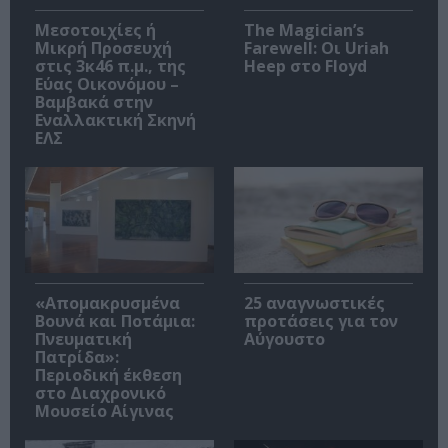
Μεσοτοιχίες ή
The Magician’s
Μικρή Προσευχή
Farewell: Οι Uriah
στις 3κ46 π.μ., της
Heep στο Floyd
Εύας Οικονόμου –
Βαμβακά στην
Εναλλακτική Σκηνή
ΕΛΣ
«Απομακρυσμένα
25 αναγνωστικές
Βουνά και Ποτάμια:
προτάσεις για τον
Πνευματική
Αύγουστο
Πατρίδα»:
Περιοδική έκθεση
στο Διαχρονικό
Μουσείο Αίγινας