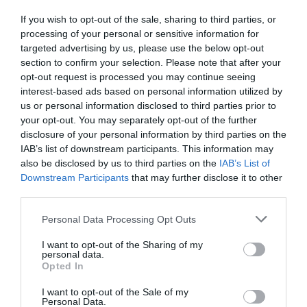
κόσμο με τον πατέρα τους να είναι ο μανατζέρ τους.
If you wish to opt-out of the sale, sharing to third parties, or
Αυτός τα έμαθε και τα δασκάλεψε να ακροβατούν σε
processing of your personal or sensitive information for
ξυλοπόδαρα στο πλαίσιο μιας οικογενειακής
targeted advertising by us, please use the below opt-out
παράδοσης που πάει από παππού σε πατέρα και από
section to confirm your selection. Please note that after your
opt-out request is processed you may continue seeing
πατέρα σε κόρη.
interest-based ads based on personal information utilized by
us or personal information disclosed to third parties prior to
ΜΗΝ ΧΑΣΕΙΣ!
your opt-out. You may separately opt-out of the further
disclosure of your personal information by third parties on the
IAB’s list of downstream participants. This information may
Γιανγκ Σιουάνγκ-τζι –
also be disclosed by us to third parties on the
IAB’s List of
«Ταϊβάν: Ημερολόγιο
Downstream Participants
that may further disclose it to other
Ταξιδιού»: Το φετινό Διεθνές
third parties.
Βραβείο Booker κυκλοφορεί
από τις εκδόσεις Βακχικόν
Personal Data Processing Opt Outs
Η νύφη φόρεσε μαύρα: Το
I want to opt-out of the Sharing of my
νέο αστυνομικό
personal data.
μυθιστόρημα του Κορνέλ
Opted In
Γούλριτς
I want to opt-out of the Sale of my
Personal Data.