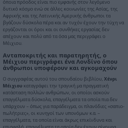
όποια πρόοδος είναι πιο εμφανής στον λεγόμενο
δυτικό κόσμο ενώ σε άλλες κοινωνίες της Ασίας, της
Αφρικής και της Λατινικής Αμερικής άνθρωποι τα
βγάζουν δύσκολα πέρα και αν τυχόν έχουν την τύχη να
εργάζονται οι όροι και οι συνθήκες εργασίας δεν
απέχουν και πολύ από τα όσα μας περιγράφει ο
Μέιχιου.
Ανταποκριτής και παρατηρητής, ο
Μέιχιου περιγράφει ένα Λονδίνο όπου
άνθρωποι υποφέρουν και αγκομαχούν
Ο συγγραφέας αυτού του σπουδαίου βιβλίου,
Χένρι
Μέιχιου
καταγράφει την τραγική μα πραγματική
κατάσταση πολλών ανθρώπων, οι οποίοι ασκούν
επαγγέλματα δύσκολα, επαγγέλματα τα οποία πια δεν
υπάρχουν – όπως για παράδειγμα, οι πλανόδιες «σαπιο-
πωλήτριες», οι κυνηγοί των υπονόμων κ.α. –
επαγγέλματα, τα οποία είναι άκρως επικίνδυνα και
επισφαλή, επαγγέλματα τα οποία δεν έχουν σίγουρα