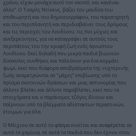
χρόνο, είχαν μονάχα αυτό τον σκοπό, και κανέναν
άλλο”. Ο Τσαρλς Ντίκενς, βάζει τον μανδύα του
επιθεωρητή και του δημοσιογράφου, του παρατηρητή
και του περιπλανητή και περιδιαβαίνει τους δρόμους
και τις περιοχές του Λονδίνου, τις πιο μύχιες και
ανεξερεύνητες, για να καταγράψει σε αυτούς τους
περιπάτους του την κρυφή ζωή ενός άγνωστου
Λονδίνου. Εκεί δηλαδή που μικρά παιδιά βιώνουν
δύσκολες συνθήκες και παλεύουν για ένα κομμάτι
ψωμί, εκεί που διάφορα αποβράσματα της νυχτερινής
ζωής αναμετρώνται σε “μάχες” επιβίωσης υπό το
πρίσμα σκοτεινών δράσεων και μιας αστυνομίας που
άλλοτε βλέπει και άλλοτε παραβλέπει, εκεί που τα
στοιχήματα και ο παράνομος τζόγος δίνουν και
παίρνουν υπό τα βλέμματα αδίστακτων περαστικών,
έτοιμων για όλα.
Ο Μέιχιου σε αυτό το φάσμα κινείται και αναφέρεται σε
αυτά τα χαμίνια, σε αυτά τα παιδιά που δεν έχουν στον