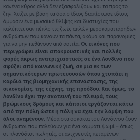
κανένα κύρος αλλά δεν εξασφαλίζουν και τα προς το
ζην. Χτίζει με βάση τα όσα ο ίδιος διαπίστωσε ιδίοις
όμμασιν ένα μωσαϊκό θλίψης και δυστυχίας που
καλύπτει σαν πέπλο τις ζωές απλών μεροκαματιάρηδων
ανθρώπων που κάνουν τα πάντα, ακόμα και παρανομίες
για να μην πεθάνουν από ασιτία
. Οι εικόνες που
περιγράφει είναι αποκρουστικές και πολλές
φορές άκρως ανατριχιαστικές σε ένα Λονδίνο που
σφύζει από κοινωνική ζωή, σε μια εκ των
σημαντικότερων πρωτευουσών όπου χτυπάει η
καρδιά της βιομηχανικής επανάστασης, της
οικονομίας, της τέχνης, της προόδου. Και όμως, το
Λονδίνο έχει την σκοτεινή του πλευρά, τους
βρώμικους δρόμους και κάποιοι εργάζονται κάτω
από την πόλη ώστε η πόλη να έχει την λάμψη που
όλοι αναμένουν.
Μέσα στα σοκάκια του Λονδίνου ζουν
άνθρωποι που παλεύουν για ένα κομμάτι ψωμί – όπως
οι πλανόδιοι πωλητές, οι ανιχνευτές πεταμένων