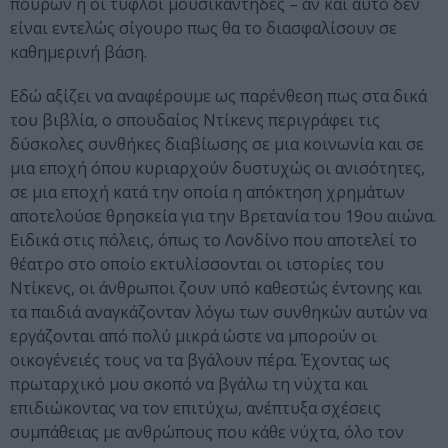
πούρων ή οι τυφλοί μουσικάντηδες – αν και αυτό δεν
είναι εντελώς σίγουρο πως θα το διασφαλίσουν σε
καθημερινή βάση.
Εδώ αξίζει να αναφέρουμε ως παρένθεση πως στα δικά
του βιβλία, ο σπουδαίος Ντίκενς περιγράφει τις
δύσκολες συνθήκες διαβίωσης σε μια κοινωνία και σε
μια εποχή όπου κυριαρχούν δυστυχώς οι ανισότητες,
σε μια εποχή κατά την οποία η απόκτηση χρημάτων
αποτελούσε θρησκεία για την Βρετανία του 19ου αιώνα.
Ειδικά στις πόλεις, όπως το Λονδίνο που αποτελεί το
θέατρο στο οποίο εκτυλίσσονται οι ιστορίες του
Ντίκενς, οι άνθρωποι ζουν υπό καθεστώς έντονης και
τα παιδιά αναγκάζονταν λόγω των συνθηκών αυτών να
εργάζονται από πολύ μικρά ώστε να μπορούν οι
οικογένειές τους να τα βγάλουν πέρα. Έχοντας ως
πρωταρχικό μου σκοπό να βγάλω τη νύχτα και
επιδιώκοντας να τον επιτύχω, ανέπτυξα σχέσεις
συμπάθειας με ανθρώπους που κάθε νύχτα, όλο τον