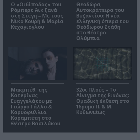
O «Οιδίποδας» του
Θεοδώρα,
Ρόμπερτ Άικ ξανά
Αυτοκράτειρα του
στη Στέγη – Με τους
Βυζαντίου: Η νέα
Νίκο Κουρή & Μαρία
ελληνική όπερα του
Κεχαγιόγλου
Θεόδωρου Στάθη
στο θέατρο
Ολύμπια
Μακμπέθ, της
32οι Πλοές – Το
Κατερίνας
Αίνιγμα της Εικόνας:
Ευαγγελάτου με
Ομαδική έκθεση στο
Γιώργο Γάλλο &
Ίδρυμα Π. & Μ.
Καρυοφυλλιά
Κυδωνιέως
Καραμπέτη στο
Θέατρο Βασιλάκου