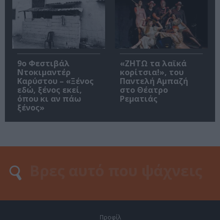
9ο Φεστιβάλ
«ΖΗΤΩ τα λαϊκά
Ντοκιμαντέρ
κορίτσια!», του
Καρύστου – «Ξένος
Παντελή Αμπαζή
εδώ, ξένος εκεί,
στο Θέατρο
όπου κι αν πάω
Ρεματιάς
ξένος»
Προφίλ