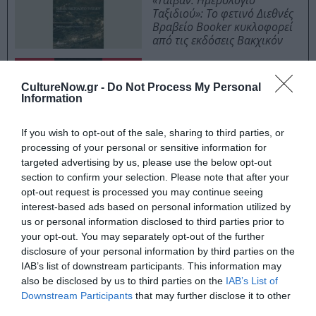
«Ταϊβάν: Ημερολόγιο
Ταξιδιού»: Το φετινό Διεθνές
Βραβείο Booker κυκλοφορεί
από τις εκδόσεις Βακχικόν
Η νύφη φόρεσε μαύρα: Το
νέο αστυνομικό
CultureNow.gr -
Do Not Process My Personal
μυθιστόρημα του Κορνέλ
Information
Γούλριτς
If you wish to opt-out of the sale, sharing to third parties, or
processing of your personal or sensitive information for
targeted advertising by us, please use the below opt-out
Γραμμένο το 1915 το βιβλίο αυτό απηχεί μια εποχή
section to confirm your selection. Please note that after your
γεμάτη αστάθεια, γεμάτη από υποσχέσεις που
opt-out request is processed you may continue seeing
ενδεχομένως ποτέ να μην ευοδωθούν και άρα η
interest-based ads based on personal information utilized by
ανασφάλεια όλο και μεγαλώνει εις βάρος του
us or personal information disclosed to third parties prior to
your opt-out. You may separately opt-out of the further
ανθρώπου. Ο Οσόκιν είναι σε κατάσταση δραματική σε
disclosure of your personal information by third parties on the
όλα τα επίπεδα και βρίσκεται επί ξύλου κρεμάμενος να
IAB’s list of downstream participants. This information may
αναζητά μια κάποια λύση, όπως έγραφε τότε και ο
also be disclosed by us to third parties on the
IAB’s List of
Καβάφης.
«Πήγα στον μάγο και του ζήτησα να με στείλει
Downstream Participants
that may further disclose it to other
πίσω. Είπε ότι θα με έστελνε δώδεκα χρόνια πίσω. Είναι
third parties.