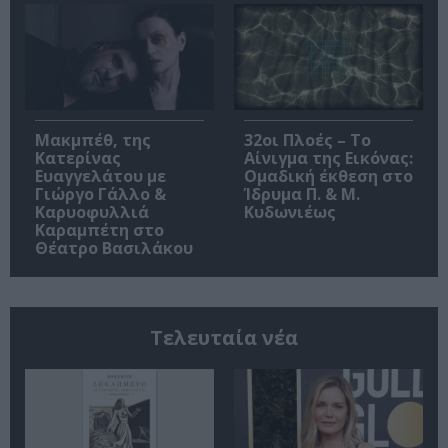
Μακμπέθ, της
32οι Πλοές – Το
Κατερίνας
Αίνιγμα της Εικόνας:
Ευαγγελάτου με
Ομαδική έκθεση στο
Γιώργο Γάλλο &
Ίδρυμα Π. & Μ.
Καρυοφυλλιά
Κυδωνιέως
Καραμπέτη στο
Θέατρο Βασιλάκου
Τελευταία νέα