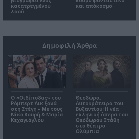
βιογραφία ενός
κόσμο φανταστικό
κατατρεγμένου
και απόκοσμο
λαού
Δημοφιλή Άρθρα
O «Οιδίποδας» του
Θεοδώρα,
Ρόμπερτ Άικ ξανά
Αυτοκράτειρα του
στη Στέγη – Με τους
Βυζαντίου: Η νέα
Νίκο Κουρή & Μαρία
ελληνική όπερα του
Κεχαγιόγλου
Θεόδωρου Στάθη
στο θέατρο
Ολύμπια