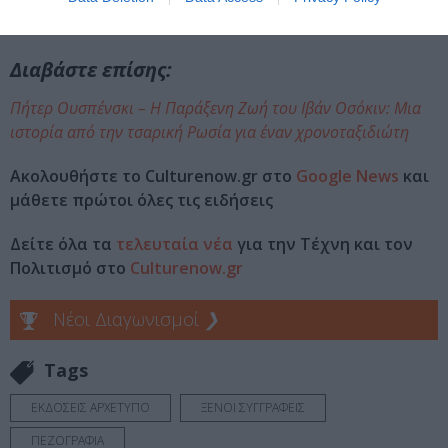
ξανά και ξανά · θέλει να καταλάβει ποια είναι η άγνωστη
κοπέλα {…}»
Διαβάστε επίσης:
Πήτερ Ουσπένσκι – Η Παράξενη Ζωή του Ιβάν Οσόκιν: Μια
ιστορία από την τσαρική Ρωσία για έναν χρονοταξιδιώτη
Ακολουθήστε το Culturenow.gr στο
Google News
και
μάθετε πρώτοι όλες τις ειδήσεις
Δείτε όλα τα
τελευταία νέα
για την Τέχνη και τον
Πολιτισμό στο
Culturenow.gr
Νέοι Διαγωνισμοί
❯
Tags
ΕΚΔΟΣΕΙΣ ΑΡΧΕΤΥΠΟ
ΞΕΝΟΙ ΣΥΓΓΡΑΦΕΙΣ
ΠΕΖΟΓΡΑΦΙΑ