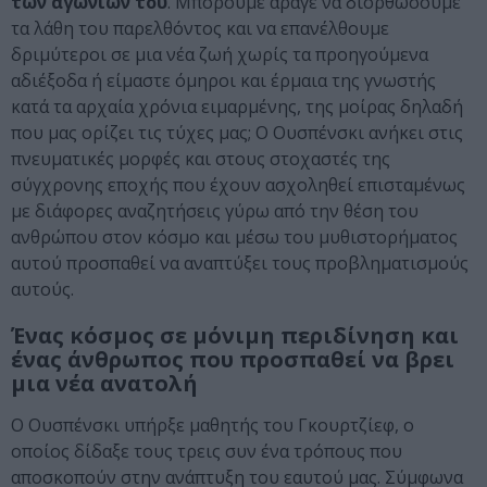
των αγωνιών του
. Μπορούμε άραγε να διορθώσουμε
τα λάθη του παρελθόντος και να επανέλθουμε
δριμύτεροι σε μια νέα ζωή χωρίς τα προηγούμενα
αδιέξοδα ή είμαστε όμηροι και έρμαια της γνωστής
κατά τα αρχαία χρόνια ειμαρμένης, της μοίρας δηλαδή
που μας ορίζει τις τύχες μας; Ο Ουσπένσκι ανήκει στις
πνευματικές μορφές και στους στοχαστές της
σύγχρονης εποχής που έχουν ασχοληθεί επισταμένως
με διάφορες αναζητήσεις γύρω από την θέση του
ανθρώπου στον κόσμο και μέσω του μυθιστορήματος
αυτού προσπαθεί να αναπτύξει τους προβληματισμούς
αυτούς.
Ένας κόσμος σε μόνιμη περιδίνηση και
ένας άνθρωπος που προσπαθεί να βρει
μια νέα ανατολή
Ο Ουσπένσκι υπήρξε μαθητής του Γκουρτζίεφ, ο
οποίος δίδαξε τους τρεις συν ένα τρόπους που
αποσκοπούν στην ανάπτυξη του εαυτού μας. Σύμφωνα