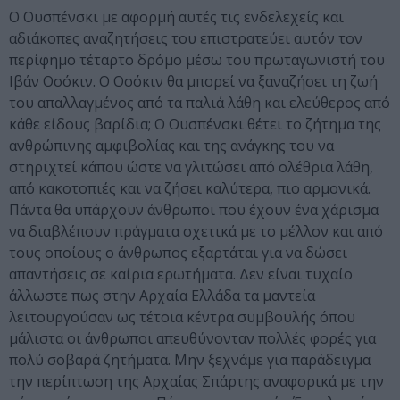
Ο Ουσπένσκι με αφορμή αυτές τις ενδελεχείς και
αδιάκοπες αναζητήσεις του επιστρατεύει αυτόν τον
περίφημο τέταρτο δρόμο μέσω του πρωταγωνιστή του
Ιβάν Οσόκιν. Ο Οσόκιν θα μπορεί να ξαναζήσει τη ζωή
του απαλλαγμένος από τα παλιά λάθη και ελεύθερος από
κάθε είδους βαρίδια; Ο Ουσπένσκι θέτει το ζήτημα της
ανθρώπινης αμφιβολίας και της ανάγκης του να
στηριχτεί κάπου ώστε να γλιτώσει από ολέθρια λάθη,
από κακοτοπιές και να ζήσει καλύτερα, πιο αρμονικά.
Πάντα θα υπάρχουν άνθρωποι που έχουν ένα χάρισμα
να διαβλέπουν πράγματα σχετικά με το μέλλον και από
τους οποίους ο άνθρωπος εξαρτάται για να δώσει
απαντήσεις σε καίρια ερωτήματα. Δεν είναι τυχαίο
άλλωστε πως στην Αρχαία Ελλάδα τα μαντεία
λειτουργούσαν ως τέτοια κέντρα συμβουλής όπου
μάλιστα οι άνθρωποι απευθύνονταν πολλές φορές για
πολύ σοβαρά ζητήματα. Μην ξεχνάμε για παράδειγμα
την περίπτωση της Αρχαίας Σπάρτης αναφορικά με την