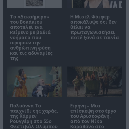
Το «Δεκαήμερο»
Η Μισέλ Φάιφερ
του Βοκάκιου
αποκάλυψε ότι δεν
αποτελεί ένα
θέλει να
κείμενο με βαθιά
πρωταγωνιστήσει
νοήματα που
ποτέ ξανά σε ταινία
αφορούν την
ανθρώπινη φύση
και τις αδυναμίες
της
Πολυάννα Το
Ειρήνη – Μια
παιχνίδι της χαράς,
επίσκεψη στο έργο
της Κάρμεν
του Αριστοφάνη,
Ρουγγέρη στο 55ο
από τον Νίκο
Φεστιβάλ Ολύμπου
Καραθάνο στο