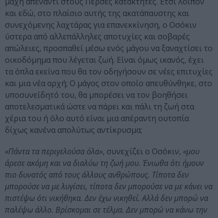
μάχη απέναντι στους Πέρσες κατακτητές. Έτσι λοιπόν
και εδώ, στο πλαίσιο αυτής της ακατάπαυστης και
συνεχόμενης λαχτάρας για επανεκκίνηση, ο Οσόκιν
ύστερα από αλλεπάλληλες αποτυχίες και σοβαρές
απώλειες, προσπαθεί μέσω ενός μάγου να ξαναχτίσει το
οικοδόμημα που λέγεται ζωή. Είναι όμως ικανός, έχει
τα όπλα εκείνα που θα τον οδηγήσουν σε νέες επιτυχίες
και μια νέα αρχή; Ο μάγος στον οποίο απευθύνθηκε, στο
υποσυνείδητό του, θα μπορέσει να τον βοηθήσει
αποτελεσματικά ώστε να πάρει και πάλι τη ζωή στα
χέρια του ή όλο αυτό είναι μια απέραντη ουτοπία
δίχως κανένα απολύτως αντίκρυσμα;
«Πάντα τα περιγελούσα όλα»
, συνεχίζει ο Οσόκιν,
«μου
άρεσε ακόμη και να διαλύω τη ζωή μου. Ένιωθα ότι ήμουν
πιο δυνατός από τους άλλους ανθρώπους. Τίποτα δεν
μπορούσε να με λυγίσει, τίποτα δεν μπορούσε να με κάνει να
πιστέψω ότι νικήθηκα. Δεν έχω νικηθεί. Αλλά δεν μπορώ να
παλέψω άλλο. Βρίσκομαι σε τέλμα. Δεν μπορώ να κάνω την