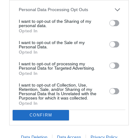
δυνατόν να είναι αλήθεια; Πήρα ένα περίστροφο και βγήκα
Personal Data Processing Opt Outs
από το σπίτι. Δεν μπορούσα να μείνω μέσα. Είναι άραγε
αλήθεια ότι η Ζηναΐδα πρόκειται να παντρευτεί τον Μίνσκι;
I want to opt-out of the Sharing of my
Τι παράξενο όνειρο!»
γράφει σε μια αποστροφή του
personal data.
Opted In
λόγου του ο Ουσπένσκι καταγράφοντας όλο τον πυρετό
της ανησυχίας του ήρωά του, όλες τις εσωτερικές
I want to opt-out of the Sale of my
φωνές που ζητούν αλλαγή.
Είναι όμως ο μάγος ο
Personal Data.
Opted In
κατάλληλος άνθρωπος για να τον οδηγήσει σε ένα
νέο ξέφωτο ή όλο αυτό που πιστεύει είναι
I want to opt-out of processing my
Personal Data for Targeted Advertising.
παντελώς μάταιο και άρα ένας φαύλος κύκλος
Opted In
εσωστρέφειας και αυτοκαταστροφής; Μπορούμε
να πιστεύουμε σε θαύματα ή οφείλουμε να
I want to opt-out of Collection, Use,
Retention, Sale, and/or Sharing of my
πιστεύουμε μόνο στις δικές μας δυνάμεις;
Personal Data that Is Unrelated with the
Purposes for which it was collected.
Opted In
Απόσπασμα από το βιβλίο
CONFIRM
«{…} Όλη την ημέρα ο Οσόκιν κυκλοφορεί μέσα σε ένα είδος
ομίχλης, ακόμα υπό την επίδραση του ονείρου του. Θέλει να
τα κρατήσει όλα στη μνήμη του και να ζήσει αυτό το όνειρο
Data Deletion
Data Access
Privacy Policy