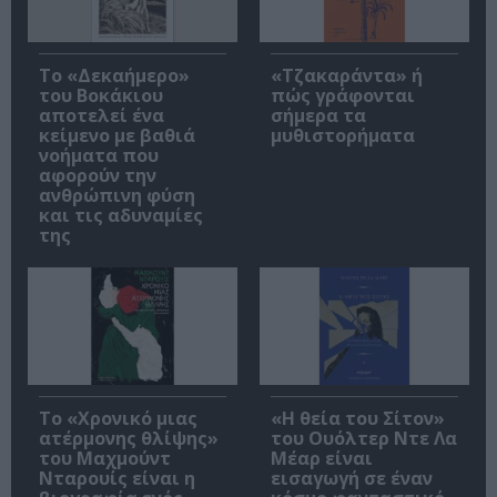
Το «Δεκαήμερο»
«Τζακαράντα» ή
του Βοκάκιου
πώς γράφονται
αποτελεί ένα
σήμερα τα
κείμενο με βαθιά
μυθιστορήματα
νοήματα που
αφορούν την
ανθρώπινη φύση
και τις αδυναμίες
της
Το «Χρονικό μιας
«Η θεία του Σίτον»
ατέρμονης θλίψης»
του Ουόλτερ Ντε Λα
του Μαχμούντ
Μέαρ είναι
Νταρουίς είναι η
εισαγωγή σε έναν