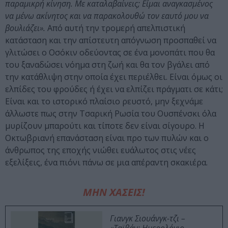
παραμικρή κίνηση. Με καταλαβαίνεις; Είμαι αναγκασμένος
να μένω ακίνητος και να παρακολουθώ τον εαυτό μου να
βουλιάζει».
Από αυτή την τρομερή απελπιστική
κατάσταση και την απίστευτη απόγνωση προσπαθεί να
γλιτώσει ο Οσόκιν οδεύοντας σε ένα μονοπάτι που θα
του ξαναδώσει νόημα στη ζωή και θα τον βγάλει από
την κατάθλιψη στην οποία έχει περιέλθει. Είναι όμως οι
ελπίδες του φρούδες ή έχει να ελπίζει πράγματι σε κάτι;
Είναι και το ιστορικό πλαίσιο ρευστό, μην ξεχνάμε
άλλωστε πως στην Τσαρική Ρωσία του Ουσπένσκι όλα
μυρίζουν μπαρούτι και τίποτε δεν είναι σίγουρο. Η
Οκτωβριανή επανάσταση είναι προ των πυλών και ο
άνθρωπος της εποχής νιώθει ευάλωτος στις νέες
εξελίξεις, ένα πιόνι πάνω σε μια απέραντη σκακιέρα.
ΜΗΝ ΧΑΣΕΙΣ!
Γιανγκ Σιουάνγκ-τζι –