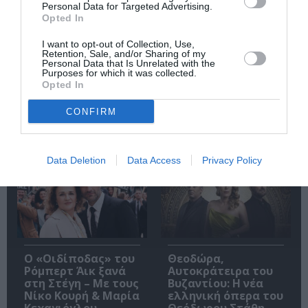
Ο Λάκης Χαλκιάς,
Η Σιγκαπούρη
Personal Data for Targeted Advertising.
σημαντικός
απαγορεύει την
Opted In
εκπρόσωπος της
είσοδο σε δύο μέλη
μουσικής μας
των Massive Attack
I want to opt-out of Collection, Use,
παράδοσης, πέθανε
Retention, Sale, and/or Sharing of my
Personal Data that Is Unrelated with the
σε ηλικία 82 ετών
Purposes for which it was collected.
Opted In
CONFIRM
Δημοφιλή Άρθρα
Data Deletion
Data Access
Privacy Policy
O «Οιδίποδας» του
Θεοδώρα,
Ρόμπερτ Άικ ξανά
Αυτοκράτειρα του
στη Στέγη – Με τους
Βυζαντίου: Η νέα
Νίκο Κουρή & Μαρία
ελληνική όπερα του
Κεχαγιόγλου
Θεόδωρου Στάθη