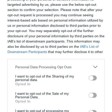
targeted advertising by us, please use the below opt-out
Σχετικά Άρθρα
section to confirm your selection. Please note that after your
opt-out request is processed you may continue seeing
interest-based ads based on personal information utilized by
us or personal information disclosed to third parties prior to
your opt-out. You may separately opt-out of the further
disclosure of your personal information by third parties on the
IAB’s list of downstream participants. This information may
also be disclosed by us to third parties on the
IAB’s List of
Εθνική Λυρική
Αρχαιολογικό
Downstream Participants
that may further disclose it to other
Σκηνή: Ανακοίνωση
Μουσείο
third parties.
ακρόασης για την
Θεσσαλονίκης: Στο
κάλυψη θέσης
φως της
Personal Data Processing Opt Outs
μουσικού στα
Αυγουστιάτικης
Βιολοντσέλα
Πανσελήνου
I want to opt-out of the Sharing of my
personal data.
Opted In
I want to opt-out of the Sale of my
Personal Data.
Opted In
I want to opt-out of processing my