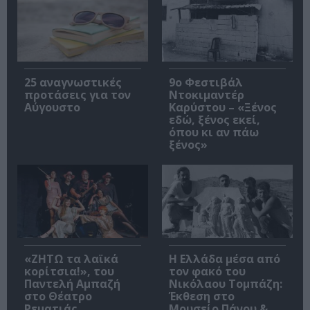
25 αναγνωστικές
9ο Φεστιβάλ
προτάσεις για τον
Ντοκιμαντέρ
Αύγουστο
Καρύστου – «Ξένος
εδώ, ξένος εκεί,
όπου κι αν πάω
ξένος»
«ΖΗΤΩ τα λαϊκά
Η Ελλάδα μέσα από
κορίτσια!», του
τον φακό του
Παντελή Αμπαζή
Νικόλαου Τομπάζη:
στο Θέατρο
Έκθεση στο
Ρεματιάς
Μουσείο Πάνου &