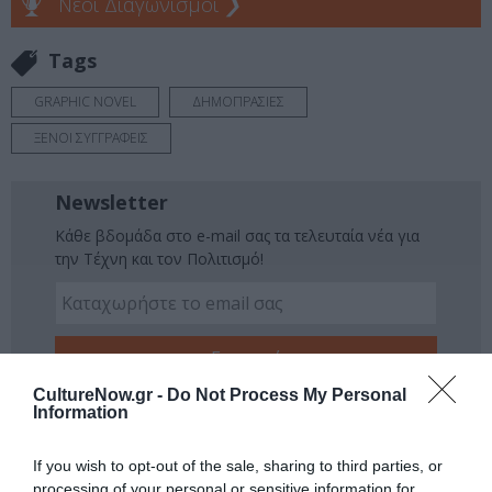
Νέοι Διαγωνισμοί
❯
Tags
GRAPHIC NOVEL
ΔΗΜΟΠΡΑΣΙΕΣ
ΞΕΝΟΙ ΣΥΓΓΡΑΦΕΙΣ
Newsletter
Κάθε βδομάδα στο e-mail σας τα τελευταία νέα για
την Τέχνη και τον Πολιτισμό!
CultureNow.gr -
Do Not Process My Personal
Ακολουθήστε το Culturenow.gr
Information
If you wish to opt-out of the sale, sharing to third parties, or
processing of your personal or sensitive information for