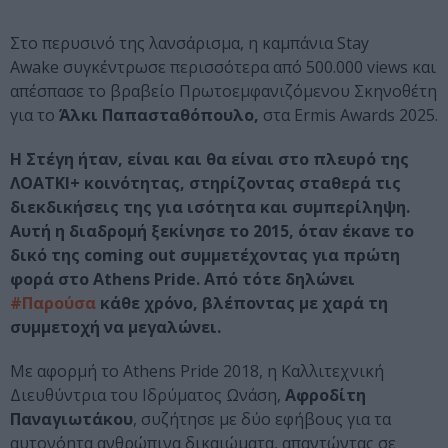
Στο περυσινό της λανσάρισμα, η καμπάνια Stay
Awake συγκέντρωσε περισσότερα από 500.000 views και
απέσπασε το βραβείο Πρωτοεμφανιζόμενου Σκηνοθέτη
για το
Άλκι Παπασταθόπουλο,
στα Ermis Awards 2025.
Η Στέγη ήταν, είναι και θα είναι στο πλευρό της
ΛΟΑΤΚΙ+ κοινότητας, στηρίζοντας σταθερά τις
διεκδικήσεις της για ισότητα και συμπερίληψη.
Αυτή η διαδρομή ξεκίνησε το 2015, όταν έκανε το
δικό της coming out συμμετέχοντας για πρώτη
φορά στο Athens Pride. Από τότε δηλώνει
#Παρούσα
κάθε χρόνο, βλέποντας με χαρά τη
συμμετοχή να μεγαλώνει.
Με αφορμή το Athens Pride 2018, η Καλλιτεχνική
Διευθύντρια του Ιδρύματος Ωνάση,
Αφροδίτη
Παναγιωτάκου
, συζήτησε με δύο εφήβους για τα
αυτονόητα ανθρώπινα δικαιώματα, απαντώντας σε