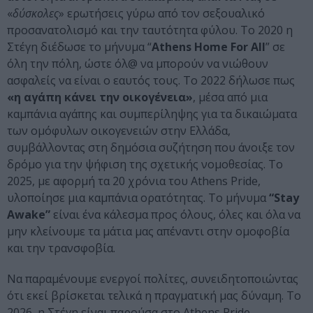
«
δύσκολες
» ερωτήσεις γύρω από τον σεξουαλικό
προσανατολισμό και την ταυτότητα φύλου. Το 2020 η
Στέγη διέδωσε το μήνυμα “
Athens Home For All
” σε
όλη την πόλη, ώστε όλ@ να μπορούν να νιώθουν
ασφαλείς να είναι ο εαυτός τους. Το 2022 δήλωσε πως
«η αγάπη κάνει την οικογένεια»
, μέσα από μια
καμπάνια αγάπης και συμπερίληψης για τα δικαιώματα
των ομόφυλων οικογενειών στην Ελλάδα,
συμβάλλοντας στη δημόσια συζήτηση που άνοιξε τον
δρόμο για την ψήφιση της σχετικής νομοθεσίας. Το
2025, με αφορμή τα 20 χρόνια του Athens Pride,
υλοποίησε μια καμπάνια ορατότητας. Το μήνυμα
“Stay
Awake”
είναι ένα κάλεσμα προς όλους, όλες και όλα να
μην κλείνουμε τα μάτια μας απέναντι στην ομοφοβία
και την τρανσφοβία.
Να παραμένουμε ενεργοί πολίτες, συνειδητοποιώντας
ότι εκεί βρίσκεται τελικά η πραγματική μας δύναμη. To
2026, η Στέγη είναι παρούσα στο Athens Pride,