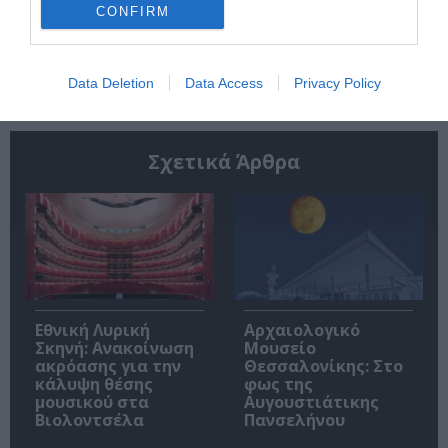
CONFIRM
Ακολουθήστε το Culturenow.gr
Data Deletion
Data Access
Privacy Policy
Σχετικά Άρθρα
Εθνική Λυρική
Αρχαιολογικό
Σκηνή: Ανακοίνωση
Μουσείο
ακρόασης για την
Θεσσαλονίκης: Στο
κάλυψη θέσης
φως της
μουσικού στα
Αυγουστιάτικης
Βιολοντσέλα
Πανσελήνου