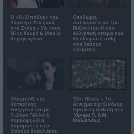
O «Οιδίποδας» του
Θεοδώρα,
Ρόμπερτ Άικ ξανά
Αυτοκράτειρα του
στη Στέγη – Με τους
Βυζαντίου: Η νέα
Νίκο Κουρή & Μαρία
ελληνική όπερα του
Κεχαγιόγλου
Θεόδωρου Στάθη
στο θέατρο
Ολύμπια
Μακμπέθ, της
32οι Πλοές – Το
Κατερίνας
Αίνιγμα της Εικόνας:
Ευαγγελάτου με
Ομαδική έκθεση στο
Γιώργο Γάλλο &
Ίδρυμα Π. & Μ.
Καρυοφυλλιά
Κυδωνιέως
Καραμπέτη στο
Θέατρο Βασιλάκου