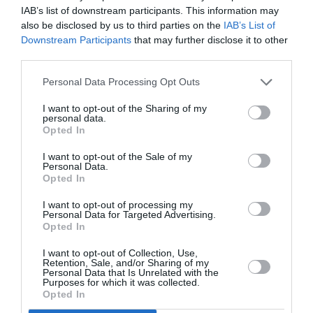
μάθετε πρώτοι όλες τις ειδήσεις
IAB’s list of downstream participants. This information may
also be disclosed by us to third parties on the
IAB’s List of
Δείτε όλα τα
τελευταία νέα
για την Τέχνη και τον
Downstream Participants
that may further disclose it to other
third parties.
Πολιτισμό στο
Culturenow.gr
Personal Data Processing Opt Outs
Νέοι Διαγωνισμοί
❯
I want to opt-out of the Sharing of my
personal data.
Tags
Opted In
ΕΛΛΗΝΙΚΕΣ ΤΑΙΝΙΕΣ
ΙΔΡΥΜΑ ΩΝΑΣΗ
I want to opt-out of the Sale of my
Personal Data.
ΚΟΙΝΩΝΙΚΗ ΕΥΘΥΝΗ
ΤΑΙΝΙΕΣ ΜΙΚΡΟΥ ΜΗΚΟΥΣ
Opted In
I want to opt-out of processing my
Personal Data for Targeted Advertising.
Newsletter
Opted In
Κάθε βδομάδα στο e-mail σας τα τελευταία νέα για
I want to opt-out of Collection, Use,
την Τέχνη και τον Πολιτισμό!
Retention, Sale, and/or Sharing of my
Personal Data that Is Unrelated with the
Purposes for which it was collected.
Opted In