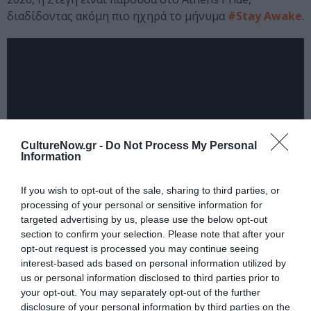
διαδίδοντας ακόμη πιο ηχηρά το μήνυμα
#Stay Awake
.
CultureNow.gr -
Do Not Process My Personal
Information
If you wish to opt-out of the sale, sharing to third parties, or
processing of your personal or sensitive information for
targeted advertising by us, please use the below opt-out
Ταυτότητα
section to confirm your selection. Please note that after your
opt-out request is processed you may continue seeing
interest-based ads based on personal information utilized by
Περισσότερες πληροφορίες:
onassis.org
us or personal information disclosed to third parties prior to
your opt-out. You may separately opt-out of the further
Ακολουθήστε το Culturenow.gr στο
Google News
και
disclosure of your personal information by third parties on the