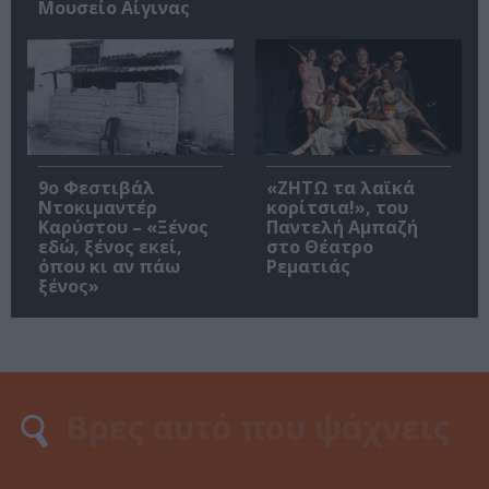
Μουσείο Αίγινας
9ο Φεστιβάλ
«ΖΗΤΩ τα λαϊκά
Ντοκιμαντέρ
κορίτσια!», του
Καρύστου – «Ξένος
Παντελή Αμπαζή
εδώ, ξένος εκεί,
στο Θέατρο
όπου κι αν πάω
Ρεματιάς
ξένος»