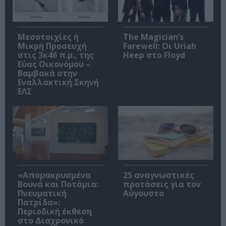
Μεσοτοιχίες ή
The Magician’s
Μικρή Προσευχή
Farewell: Οι Uriah
στις 3κ46 π.μ., της
Heep στο Floyd
Εύας Οικονόμου –
Βαμβακά στην
Εναλλακτική Σκηνή
ΕΛΣ
«Απομακρυσμένα
25 αναγνωστικές
Βουνά και Ποτάμια:
προτάσεις για τον
Πνευματική
Αύγουστο
Πατρίδα»:
Περιοδική έκθεση
στο Διαχρονικό