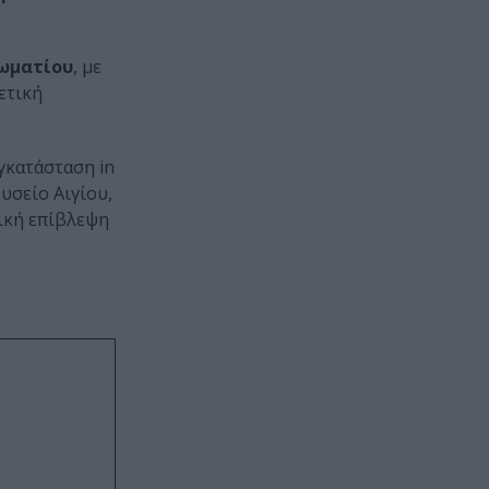
δωματίου
, με
ετική
γκατάσταση in
υσείο Αιγίου,
νική επίβλεψη