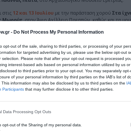
α
Ιωάννας Πιατά
, στο Αρχαιολογικό Μουσείο Ερέτριας.
ι στις
12 και 13 Ιουλίου
με την παράσταση χορού
Στα ίχν
ς Μωρούτ
, στον Άγιο Αχίλλειο Πρεσπών, καθώς και τη μου
 κας Σ.
, με εγγαστριμυθία και εμψύχωση κούκλας από το
w.gr -
Do Not Process My Personal Information
Κοζάνη.
to opt-out of the sale, sharing to third parties, or processing of your per
formation for targeted advertising by us, please use the below opt-out s
r selection. Please note that after your opt-out request is processed y
eing interest-based ads based on personal information utilized by us or
disclosed to third parties prior to your opt-out. You may separately opt-
losure of your personal information by third parties on the IAB’s list of
. This information may also be disclosed by us to third parties on the
IA
Participants
that may further disclose it to other third parties.
l Data Processing Opt Outs
o opt-out of the Sharing of my personal data.