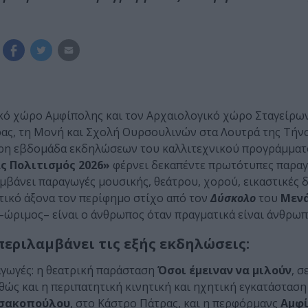
ικό χώρο Αμφίπολης και τον Αρχαιολογικό χώρο Σταγείρω
ς, τη Μονή και Σχολή Ουρσουλινών στα Λουτρά της Τήνο
ερη εβδομάδα εκδηλώσεων του καλλιτεχνικού προγράμματ
ς Πολιτισμός 2026»
φέρνει δεκαπέντε πρωτότυπες παραγω
αμβάνει παραγωγές μουσικής, θεάτρου, χορού, εικαστικές δ
ατικό άξονα τον περίφημο στίχο από τον
Δύσκολο
του
Μεν
ώριμος– είναι ο άνθρωπος όταν πραγματικά είναι άνθρωπ
εριλαμβάνει τις εξής εκδηλώσεις:
αγωγές: η θεατρική παράσταση
Όσοι έμειναν να μιλούν
, σ
θώς και η περιπατητική κινητική και ηχητική εγκατάστασ
σακοπούλου
, στο Κάστρο Πάτρας, και η περφόρμανς
Αμφί