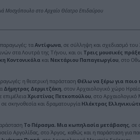
ωμά Μοσχόπουλο στο Αρχαίο Θέατρο Επιδαύρου
 παραγωγές: τα
Αντίφωνα
, σε σύλληψη και σχεδιασμό του
νών στα Λουτρά της Τήνου, και οι
Τρεις μουσικές πράξε
κη Κοντονικόλα
και
Νεκτάριου Παπαγεωργίου
, στο Οθ
αραγωγές: η θεατρική παράσταση
Θέλω να ξέρω για ποιο
ία
Δήμητρας Δερμιτζάκη
, στον Αρχαιολογικό χώρο Ηραί
σε επιμέλεια
Χριστίνας Πετκοπούλου
, στο Αρχαιολογικό
, σε σκηνοθεσία και δραματουργία
Ηλέκτρας Ελληνικιώτ
παράσταση
Το Πέρασμα. Μια κωπηλασία μετάβασης
, σε
σείο Αργολίδας, στο Άργος, καθώς και η παράσταση για παι