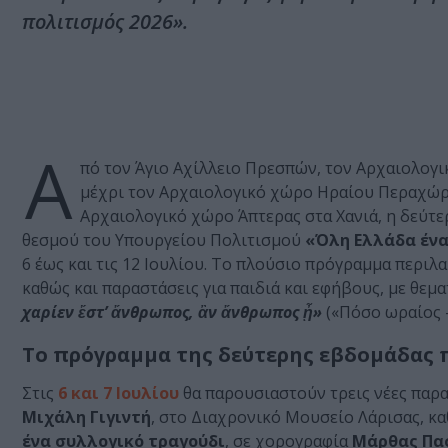
πολιτισμός 2026».
Α
πό τον Άγιο Αχίλλειο Πρεσπών, τον Αρχαιολογ
μέχρι τον Αρχαιολογικό χώρο Ηραίου Περαχώρα
Αρχαιολογικό χώρο Άπτερας στα Χανιά, η δεύτ
θεσμού του Υπουργείου Πολιτισμού
«Όλη Ελλάδα ένα
6 έως και τις 12 Ιουλίου. Το πλούσιο πρόγραμμα περιλ
καθώς και παραστάσεις για παιδιά και εφήβους, με θεμ
χαρίεν ἔστ’ ἄνθρωπος, ἂν ἄνθρωπος ᾖ»
(«Πόσο ωραίος –
Το πρόγραμμα της δεύτερης εβδομάδας π
Στις
6 και 7 Ιουλίου
θα παρουσιαστούν τρεις νέες παρ
Μιχάλη Γιγιντή
, στο Διαχρονικό Μουσείο Λάρισας, κα
ένα συλλογικό τραγούδι
, σε χορογραφία
Μάρθας Πα