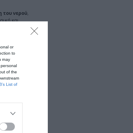
η του νερού
,
σική και
ν
Γιώργο
sonal or
ection to
ou may
 personal
out of the
 downstream
B’s List of