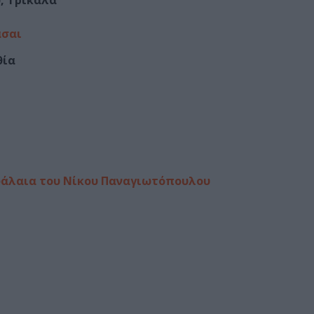
, Τρίκαλα
άσαι
θία
εφάλαια του Νίκου Παναγιωτόπουλου