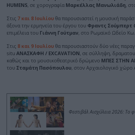
HUMENS
, σε χορογραφία
Μαρκέλλας Μανωλιάδη
, σ
Στις
7 και 8 Ιουλίου
θα παρουσιαστεί η μουσική παρά
άξονα την ερμηνεία του έργου του
Φραντς Σούμπερτ
επιμέλεια του
Γιάννη Γούτμαν
, στο Ρωμαϊκό Ωδείο Κω.
Στις
8 και 9 Ιουλίου
θα παρουσιαστούν δύο νέες παραγ
situ
ΑΝΑΣΚΑΦΗ / EXCAVATION
, σε σύλληψη, δραματου
καθώς και το μουσικοθεατρικό δρώμενο
ΜΠΕΣ ΣΤΗΝ Α
του
Σταμάτη Πασόπουλου
, στον Αρχαιολογικό χώρο 
Φεστιβάλ Αισχύλεια 2026: Το 