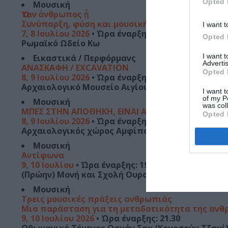
Opted 
Μουσική
Ὅταν ἄνθρωπος ᾖ
Συνύπαρξη, φύση και μουσική δωματίου
I want t
7, 8 Ιουλίου 2026
• Ώρα έναρξης: 19.15
Opted 
Ρωμαϊκό Ωδείο Κω
I want 
Εικαστικά / Περφόρμανς
Advertis
ΑΝΑΣΚΑΦΗ / EXCAVATION
Opted 
8, 9 Ιουλίου 2026
• Ώρα έναρξης: 20.00
Αρχαιολογικό Μουσείο Αιγίου
I want t
of my P
Μουσική
was col
ΜΠΕΣ ΣΤΗΝ ΑΠΟΘΗΚΗ, ΕΙΝΑΙ ΑΣΦΑΛΗΣ
Opted 
8, 9 Ιουλίου 2026
• Ώρα έναρξης: 19.30
Αρχαιολογικός χώρος Αμφίπολης, Ακρόπολη
Μουσική
Αντίφωνα
9, 10 Ιουλίου
• Ώρα έναρξης: 19.00 (έκθεση), 20.00
(Πρώην) Μονή και Σχολή Ουρσουλινών στα Λουτρ
Μουσική
Τρεις μουσικές πράξεις ανθρωπιάς
Μια παράσταση για τη μεταδοτικότητα της ανθρ
9, 10 Ιουλίου 2026
• Ώρα έναρξης: 21.30