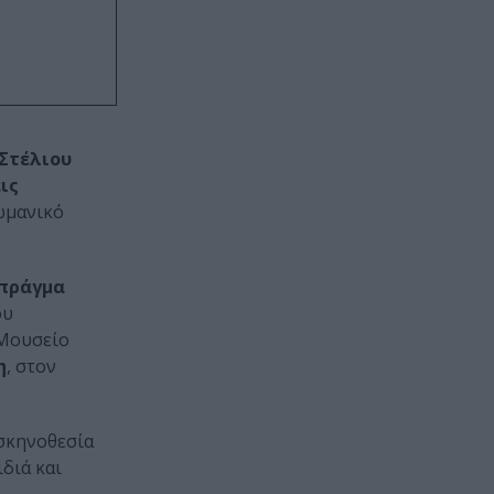
Στέλιου
ις
ωμανικό
 πράγμα
ου
 Μουσείο
η
, στον
 σκηνοθεσία
διά και