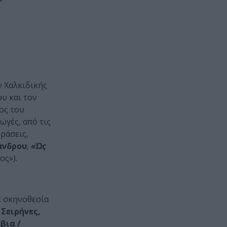
ν Χαλκιδικής
υ και τον
ος του
γές, από τις
ράσεις,
άνδρου
,
«Ὡς
ος»).
ε σκηνοθεσία
η
Σειρήνες,
βια /