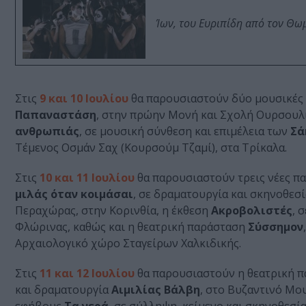
Ίων, του Ευριπίδη από τον Θ
Στις
9 και 10 Ιουλίου
θα παρουσιαστούν δύο μουσικές
Παπαναστάση
, στην πρώην Μονή και Σχολή Ουρσουλι
ανθρωπιάς
, σε μουσική σύνθεση και επιμέλεια των
Σά
Τέμενος Οσμάν Σαχ (Κουρσούμ Τζαμί), στα Τρίκαλα.
Στις
10 και 11 Ιουλίου
θα παρουσιαστούν τρεις νέες π
μιλάς όταν κοιμάσαι
, σε δραματουργία και σκηνοθεσ
Περαχώρας, στην Κορινθία, η έκθεση
Ακροβολιστές
, 
Φλώρινας, καθώς και η θεατρική παράσταση
Σύσσημον
Αρχαιολογικό χώρο Σταγείρων Χαλκιδικής.
Στις
11 και 12 Ιουλίου
θα παρουσιαστούν η θεατρική 
και δραματουργία
Αιμιλίας Βάλβη
, στο Βυζαντινό Μου