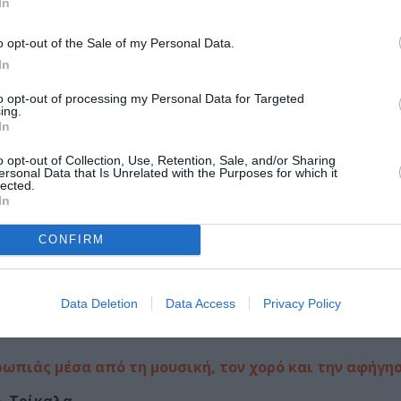
In
o opt-out of the Sale of my Personal Data.
In
to opt-out of processing my Personal Data for Targeted
ing.
In
o opt-out of Collection, Use, Retention, Sale, and/or Sharing
ersonal Data that Is Unrelated with the Purposes for which it
lected.
In
CONFIRM
 (συναυλία)
Data Deletion
Data Access
Privacy Policy
ά της Τήνου
ωπιάς μέσα από τη μουσική, τον χορό και την αφήγη