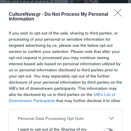
20-26 Ιουλίου
ΦΕΣΤΙΒΑΛ / ΝΕΑ
CultureNow.gr -
Do Not Process My Personal
Kournos Music
Information
Festival 2026:
Εκσκαφή /
If you wish to opt-out of the sale, sharing to third parties, or
Ανασκαφή
processing of your personal or sensitive information for
targeted advertising by us, please use the below opt-out
section to confirm your selection. Please note that after your
ΘΕΜΑΤΑ / ΝΕΑ
opt-out request is processed you may continue seeing
Όλη η Ελλάδα
interest-based ads based on personal information utilized by
ένας πολιτισμός
us or personal information disclosed to third parties prior to
2026: 12
your opt-out. You may separately opt-out of the further
πρωτότυπες
disclosure of your personal information by third parties on the
παραγωγές
IAB’s list of downstream participants. This information may
φέρνει η τρίτη
also be disclosed by us to third parties on the
IAB’s List of
εβδομάδα του
Downstream Participants
that may further disclose it to other
προγράμματος |
third parties.
13-19 Ιουλίου
ΘΕΜΑΤΑ / ΝΕΑ
Personal Data Processing Opt Outs
Όλη η Ελλάδα
ένας πολιτισμός
I want to opt-out of the Sharing of my