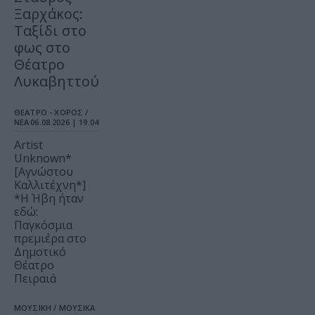
Ξαρχάκος:
Ταξίδι στο
φως στο
Θέατρο
Λυκαβηττού
ΘΕΑΤΡΟ - ΧΟΡΟΣ /
ΝΕΑ
06.08.2026 | 19.04
Artist
Unknown*
[Αγνώστου
Καλλιτέχνη*]
*Η Ήβη ήταν
εδώ:
Παγκόσμια
πρεμιέρα στο
Δημοτικό
Θέατρο
Πειραιά
ΜΟΥΣΙΚΗ / ΜΟΥΣΙΚΑ