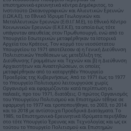
επιστημονικά-ερευνητικά κέντρα Δημόκριτος, το
Ινστιτούτο Ωκεανογραφικών και Αλιευτικών Ερευνών
(Ι.ΩΚ.Α.Ε), το Εθνικό Ίδρυμα Γεωλογικών και
Μεταλλευτικών Ερευνών (Ε.Θ.Ι.Γ.Μ.Ε), το Εθνικό Κέντρο
Κοινωνικών Ερευνών (Ε.Κ.Ε.Κ.Ε), τα οποία έως τότε
υπάγονταν απευθείας στον Πρωθυπουργό, ενώ από το
Υπουργείο Εσωτερικών μεταφέρθηκαν τα Ιστορικά
Αρχεία του Κράτους. Τον κορμό του νεοσύστατου
Υπουργείου το 1971 αποτέλεσαν α) η Γενική Διεύθυνση
Πολιτιστικών Υποθέσεων ως μετεξέλιξη της
Διεύθυνσης Γραμμάτων και Τεχνών και β) η Διεύθυνση
Αρχαιοτήτων και Αναστηλώσεων, οι οποίες
μεταφέρθηκαν από το καταργηθέν Υπουργείο
Προεδρίας της Κυβερνήσεως. Από το 1971 έως το 1977
το Υπουργείο Πολιτισμού λειτουργούσε χωρίς
Οργανισμό και εφαρμόζονταν κατά περίπτωση οι
παλαιές, προ του 1971, διατάξεις. Ο πρώτος Οργανισμός
του Υπουργείου Πολιτισμού και Επιστημών τέθηκε σε
εφαρμογή το 1977 και τροποποιήθηκε, το 2003, το 2014
και το 2018 με αντίστοιχα Προεδρικά Διατάγματα. Το
1985, τα Επιστημονικά-Ερευνητικά Ιδρύματα περιήλθαν
στο τότε Υπουργείο Έρευνας και Τεχνολογίας και ως εκ
τούτου το Υπουργείο Πολιτισμού και Επιστημών