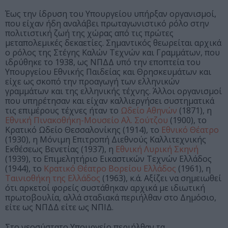
Έως την ίδρυση του Υπουργείου υπήρξαν οργανισμοί,
που είχαν ήδη αναλάβει πρωταγωνιστικό ρόλο στην
πολιτιστική ζωή της χώρας από τις πρώτες
μεταπολεμικές δεκαετίες. Σημαντικός θεωρείται αρχικά
ο ρόλος της Στέγης Καλών Τεχνών και Γραμμάτων, που
ιδρύθηκε το 1938, ως ΝΠΔΔ υπό την εποπτεία του
Υπουργείου Εθνικής Παιδείας και Θρησκευμάτων και
είχε ως σκοπό την προαγωγή των ελληνικών
γραμμάτων και της ελληνικής τέχνης. Άλλοι οργανισμοί
που υπηρέτησαν και είχαν καλλιεργήσει συστηματικά
τις επιμέρους τέχνες ήταν το
Ωδείο Αθηνών
(1871), η
Εθνική Πινακοθήκη-Μουσείο Αλ. Σούτζου
(1900), το
Κρατικό Ωδείο Θεσσαλονίκης (1914), το
Εθνικό Θέατρο
(1930), η Μόνιμη Επιτροπή Διεθνούς Καλλιτεχνικής
Εκθέσεως Βενετίας (1937), η
Εθνική Λυρική Σκηνή
(1939), το Επιμελητήριο Εικαστικών Τεχνών Ελλάδος
(1944), το
Κρατικό Θέατρο Βορείου Ελλάδος
(1961), η
Ταινιοθήκη της Ελλάδος
(1963), κ.ά. Αξίζει να σημειωθεί
ότι αρκετοί φορείς συστάθηκαν αρχικά με ιδιωτική
πρωτοβουλία, αλλά σταδιακά περιήλθαν στο Δημόσιο,
είτε ως ΝΠΔΔ είτε ως ΝΠΙΔ.
Στο νεοσύστατο Υπουργείο περιήλθαν τα