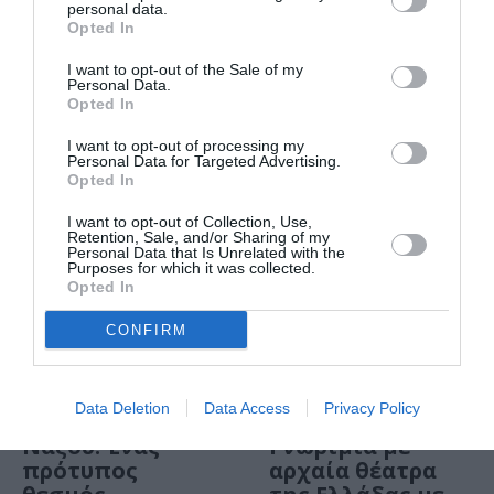
2026: Το
personal data.
Opted In
πρόγραμμα της
δεύτερης
I want to opt-out of the Sale of my
εβδομάδας | 6-12
Personal Data.
Opted In
Ιουλίου
I want to opt-out of processing my
Personal Data for Targeted Advertising.
Opted In
I want to opt-out of Collection, Use,
Retention, Sale, and/or Sharing of my
Personal Data that Is Unrelated with the
Purposes for which it was collected.
Opted In
CONFIRM
ΦΕΣΤΙΒΑΛ / ΝΕΑ
ΘΕΑΤΡΟ - ΧΟΡΟΣ / ΝΕΑ
Data Deletion
Data Access
Privacy Policy
26ο Φεστιβάλ
Εθνικό Θέατρο:
Νάξου: Ένας
Γνωριμία με
πρότυπος
αρχαία θέατρα