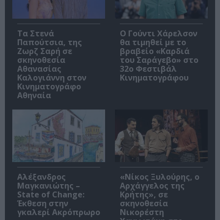
Τα Στενά
Ο Γούντι Χάρελσον
Παπούτσια, της
θα τιμηθεί με το
Ζωρζ Σαρή σε
βραβείο «Καρδιά
σκηνοθεσία
του Σαράγεβο» στο
Αθανασίας
32ο Φεστιβάλ
Καλογιάννη στον
Κινηματογράφου
Κινηματογράφο
Αθηναία
Αλέξανδρος
«Νίκος Ξυλούρης, ο
Μαγκανιώτης –
Αρχάγγελος της
State of Change:
Κρήτης», σε
Έκθεση στην
σκηνοθεσία
γκαλερί Ακρόπρωρο
Νικορέστη