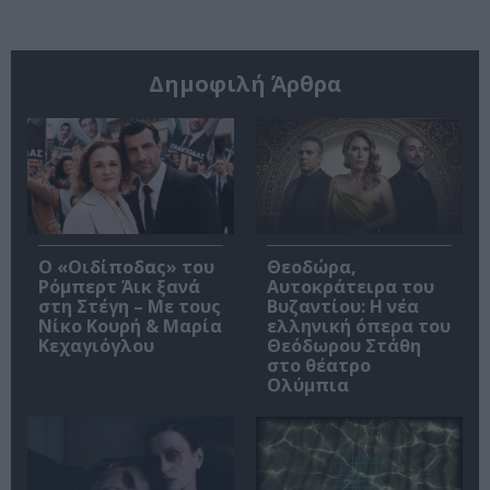
Δημοφιλή Άρθρα
O «Οιδίποδας» του
Θεοδώρα,
Ρόμπερτ Άικ ξανά
Αυτοκράτειρα του
στη Στέγη – Με τους
Βυζαντίου: Η νέα
Νίκο Κουρή & Μαρία
ελληνική όπερα του
Κεχαγιόγλου
Θεόδωρου Στάθη
στο θέατρο
Ολύμπια