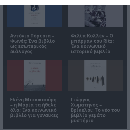
Αντόνιο Πόρτσια –
Φιλίπ Κολλέν – Ο
Φωνές: Ένα βιβλίο
μπάρμαν του Ritz:
ως εσωτερικός
Ένα κοινωνικό
διάλογος
ιστορικό βιβλίο
Ελένη Μπουκαούρη
Γιώργος
– η Μαρία τα ήθελε
Χωματηνός –
όλα: Ένα κοινωνικό
Βρίκελοι: Το νέο του
βιβλίο για γυναίκες
βιβλίο γεμάτο
μυστήριο