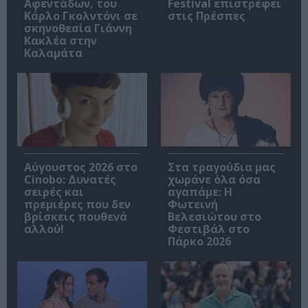
Αφεντάδων, του
Festival επιστρέφει
Κάρλο Γκολντόνι σε
στις Πρέσπες
σκηνοθεσία Γιάννη
Κακλέα στην
Καλαμάτα
Αύγουστος 2026 στο
Στα τραγούδια μας
Cinobo: Δυνατές
χωράνε όλα όσα
σειρές και
αγαπάμε: Η
πρεμιέρες που δεν
Φωτεινή
βρίσκεις πουθενά
Βελεσιώτου στο
αλλού!
Φεστιβάλ στο
Πάρκο 2026