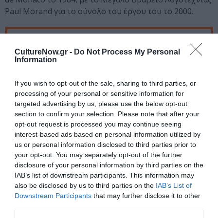
Paul Morand για το σύνολο του έργου του το 2000.
Ταυτότητα
CultureNow.gr -
Do Not Process My Personal
Πληροφορίες έκδοσης:
Εκδόσεις Πόλις, ISBN: 978-960-
Information
435-644-7, Τιμή: 12 ευρώ, Σελίδες: 126
If you wish to opt-out of the sale, sharing to third parties, or
processing of your personal or sensitive information for
Ακολουθήστε το Culturenow.gr στο
Google News
και
targeted advertising by us, please use the below opt-out
μάθετε πρώτοι όλες τις ειδήσεις
section to confirm your selection. Please note that after your
opt-out request is processed you may continue seeing
Δείτε όλα τα
τελευταία νέα
για την Τέχνη και τον
interest-based ads based on personal information utilized by
Πολιτισμό στο
Culturenow.gr
us or personal information disclosed to third parties prior to
your opt-out. You may separately opt-out of the further
Νέοι Διαγωνισμοί
❯
disclosure of your personal information by third parties on the
IAB’s list of downstream participants. This information may
also be disclosed by us to third parties on the
IAB’s List of
Tags
Downstream Participants
that may further disclose it to other
third parties.
ΒΡΑΒΕΙΟ ΝΟΜΠΕΛ ΛΟΓΟΤΕΧΝΙΑΣ
ΕΚΔΟΣΕΙΣ ΠΟΛΙΣ