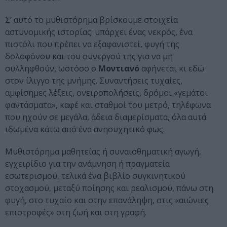
Σ’ αυτό το μυθιστόρημα βρίσκουμε στοιχεία
αστυνομικής ιστορίας: υπάρχει ένας νεκρός, ένα
πιστόλι που πρέπει να εξαφανιστεί, φυγή της
δολοφόνου και του συνεργού της για να μη
συλληφθούν, ωστόσο ο
Μοντιανό
αφήνεται κι εδώ
στον ίλιγγο της μνήμης. Συναντήσεις τυχαίες,
αμφίσημες λέξεις, ονειροπολήσεις, δρόμοι «γεμάτοι
φαντάσματα», καφέ και σταθμοί του μετρό, τηλέφωνα
που ηχούν σε μεγάλα, άδεια διαμερίσματα, όλα αυτά
ιδωμένα κάτω από ένα ανησυχητικό φως.
Μυθιστόρημα μαθητείας ή συναισθηματική αγωγή,
εγχειρίδιο για την ανάμνηση ή πραγματεία
εσωτερισμού, τελικά ένα βιβλίο συγκινητικού
στοχασμού, μεταξύ ποίησης και ρεαλισμού, πάνω στη
φυγή, στο τυχαίο και στην επανάληψη, στις «αιώνιες
επιστροφές» στη ζωή και στη γραφή.