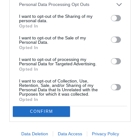
Personal Data Processing Opt Outs
ΞΕΝΟΙ ΣΥΓΓΡΑΦΕΙΣ
ΠΑΤΡΙΚ ΜΟΝΤΙΑΝΟ
ΠΕΖΟΓΡΑΦΙΑ
I want to opt-out of the Sharing of my
personal data.
Opted In
Newsletter
I want to opt-out of the Sale of my
Personal Data.
Κάθε βδομάδα στο e-mail σας τα τελευταία νέα για
Opted In
την Τέχνη και τον Πολιτισμό!
I want to opt-out of processing my
Personal Data for Targeted Advertising.
Opted In
I want to opt-out of Collection, Use,
Retention, Sale, and/or Sharing of my
Personal Data that Is Unrelated with the
Ακολουθήστε το Culturenow.gr
Purposes for which it was collected.
Opted In
CONFIRM
Σχετικά Άρθρα
Data Deletion
Data Access
Privacy Policy