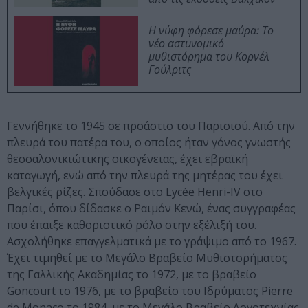
Η νύφη φόρεσε μαύρα: Το
νέο αστυνομικό
μυθιστόρημα του Κορνέλ
Γούλριτς
Γεννήθηκε το 1945 σε προάστιο του Παρισιού. Από την
πλευρά του πατέρα του, ο οποίος ήταν γόνος γνωστής
θεσσαλονικιώτικης οικογένειας, έχει εβραϊκή
καταγωγή, ενώ από την πλευρά της μητέρας του έχει
βελγικές ρίζες. Σπούδασε στο Lycée Henri-IV στο
Παρίσι, όπου δίδασκε ο Ραιμόν Κενώ, ένας συγγραφέας
που έπαιξε καθοριστικό ρόλο στην εξέλιξή του.
Ασχολήθηκε επαγγελματικά με το γράψιμο από το 1967.
Έχει τιμηθεί με το Μεγάλο Βραβείο Μυθιστορήματος
της Γαλλικής Ακαδημίας το 1972, με το βραβείο
Goncourt το 1976, με το βραβείο του Ιδρύματος Pierre
de Monaco το 1984, με το Μεγάλο Βραβείο Λογοτεχνίας