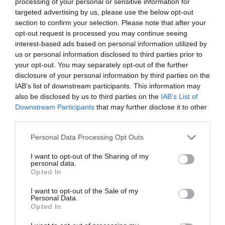
processing of your personal or sensitive information for
Πολιτισμό στο
Culturenow.gr
targeted advertising by us, please use the below opt-out
section to confirm your selection. Please note that after your
Νέοι Διαγωνισμοί
❯
opt-out request is processed you may continue seeing
interest-based ads based on personal information utilized by
us or personal information disclosed to third parties prior to
Tags
your opt-out. You may separately opt-out of the further
disclosure of your personal information by third parties on the
ΔΟΚΙΜΙΑ - ΜΕΛΕΤΕΣ
ΕΛΛΗΝΕΣ ΣΥΓΓΡΑΦΕΙΣ
IAB’s list of downstream participants. This information may
ΕΛΛΗΝΙΚΕΣ ΤΑΙΝΙΕΣ
also be disclosed by us to third parties on the
IAB’s List of
Downstream Participants
that may further disclose it to other
third parties.
Newsletter
Personal Data Processing Opt Outs
Κάθε βδομάδα στο e-mail σας τα τελευταία νέα για
την Τέχνη και τον Πολιτισμό!
I want to opt-out of the Sharing of my
personal data.
Opted In
I want to opt-out of the Sale of my
Personal Data.
Opted In
Ακολουθήστε το Culturenow.gr