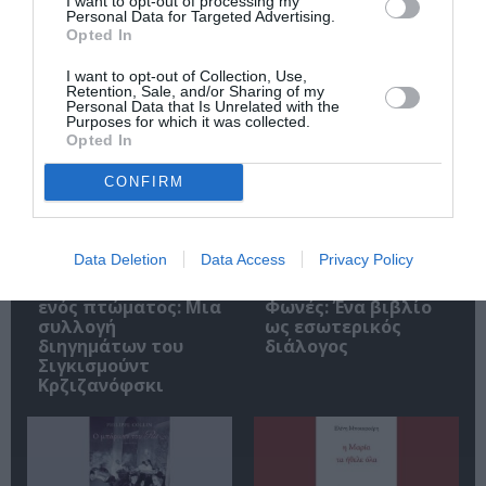
I want to opt-out of processing my
Personal Data for Targeted Advertising.
Opted In
I want to opt-out of Collection, Use,
Retention, Sale, and/or Sharing of my
Σχετικά Άρθρα
Personal Data that Is Unrelated with the
Purposes for which it was collected.
Opted In
CONFIRM
Data Deletion
Data Access
Privacy Policy
Αυτοβιογραφία
Αντόνιο Πόρτσια –
ενός πτώματος: Μια
Φωνές: Ένα βιβλίο
συλλογή
ως εσωτερικός
διηγημάτων του
διάλογος
Σιγκισμούντ
Κρζιζανόφσκι