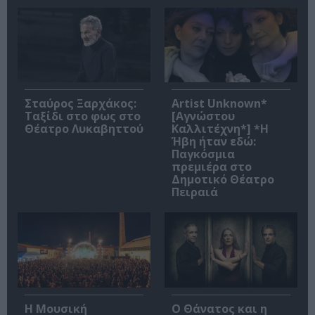
Σταύρος Ξαρχάκος:
Artist Unknown*
Ταξίδι στο φως στο
[Αγνώστου
Θέατρο Λυκαβηττού
Καλλιτέχνη*] *Η
Ήβη ήταν εδώ:
Παγκόσμια
πρεμιέρα στο
Δημοτικό Θέατρο
Πειραιά
Η Μουσική
Ο Θάνατος και η