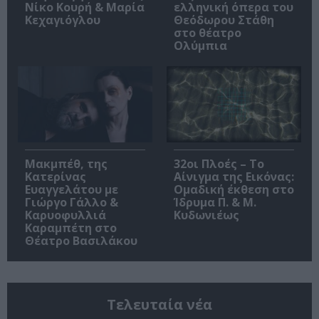
Νίκο Κουρή & Μαρία
ελληνική όπερα του
Κεχαγιόγλου
Θεόδωρου Στάθη
στο θέατρο
Ολύμπια
Μακμπέθ, της
32οι Πλοές – Το
Κατερίνας
Αίνιγμα της Εικόνας:
Ευαγγελάτου με
Ομαδική έκθεση στο
Γιώργο Γάλλο &
Ίδρυμα Π. & Μ.
Καρυοφυλλιά
Κυδωνιέως
Καραμπέτη στο
Θέατρο Βασιλάκου
Τελευταία νέα