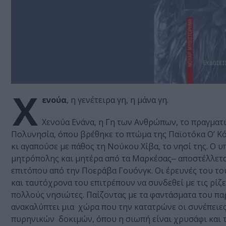
Χ
ενούα
, η γενέτειρα γη, η μάνα γη.
Χενούα Ενάνα, η Γη των Ανθρώπων, το πραγματ
Πολυνησία, όπου βρέθηκε το πτώμα της Παϊοτόκα Ο’ Κό
κι αγαπούσε με πάθος τη Νούκου Χίβα, το νησί της. 
μητρόπολης και μητέρα από τα Μαρκέσας‒ αποστέλλετα
επιτόπου από την Ποεράβα Γουόνγκ. Οι έρευνές του τ
και ταυτόχρονα του επιτρέπουν να συνδεθεί με τις ρίζ
πολλούς νησιώτες. Παίζοντας με τα φαντάσματα του πα
ανακαλύπτει μια χώρα που την κατατρώνε οι συνέπειες
πυρηνικών δοκιμών, όπου η σιωπή είναι χρυσάφι και 