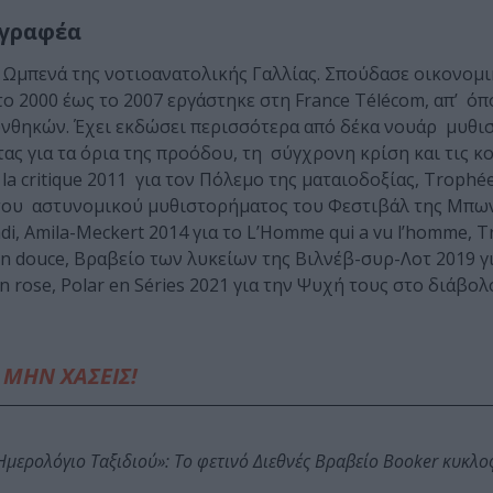
γγραφέα
 Ωμπενά της νοτιοανατολικής Γαλλίας. Σπούδασε οικονομι
το 2000 έως το 2007 εργάστηκε στη France Télécom, απ’ όπ
υνθηκών. Έχει εκδώσει περισσότερα από δέκα νουάρ μυθι
τας για τα όρια της προόδου, τη σύγχρονη κρίση και τις κ
la critique 2011 για τον Πόλεμο της ματαιοδοξίας, Trophé
του αστυνομικού μυθιστορήματος του Φεστιβάλ της Μπων 
di, Amila-Meckert 2014 για το L’Homme qui a vu l’homme, 
 douce, Βραβείο των λυκείων της Βιλνέβ-συρ-Λοτ 2019 γι
n rose, Polar en Séries 2021 για την Ψυχή τους στο διάβολ
ΜΗΝ ΧΑΣΕΙΣ!
: Ημερολόγιο Ταξιδιού»: Το φετινό Διεθνές Βραβείο Booker κυκλ