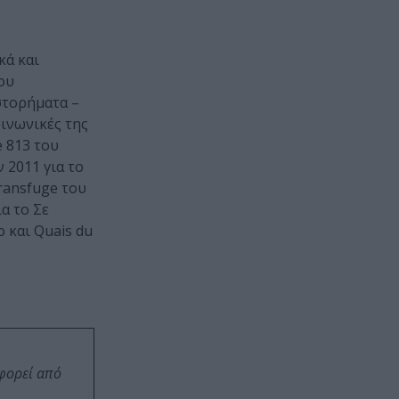
κά και
ου
στορήματα –
οινωνικές της
e 813 του
2011 για το
Transfuge του
α το Σε
ο και Quais du
οφορεί από