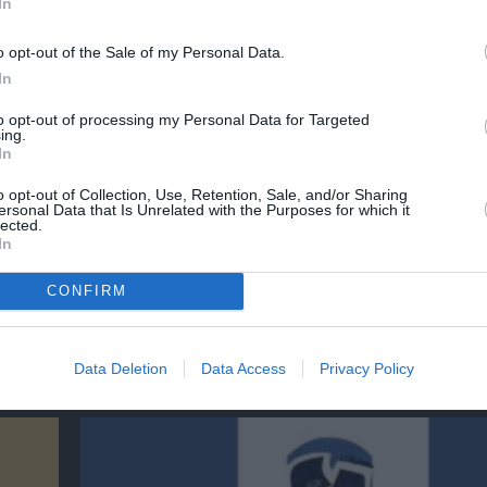
In
o opt-out of the Sale of my Personal Data.
ΓΡΑΦΙΑ
In
to opt-out of processing my Personal Data for Targeted
ing.
In
νη και τον Πολιτισμό!
o opt-out of Collection, Use, Retention, Sale, and/or Sharing
ersonal Data that Is Unrelated with the Purposes for which it
lected.
In
λουθήστε το Culturenow.gr
CONFIRM
χετικά Άρθρα
Data Deletion
Data Access
Privacy Policy