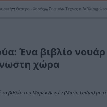
υσική
Θέατρο - Χορός
Σινεμά
Τέχνες
Βιβλίο
Φεσ
ύα: Ένα βιβλίο νουάρ
άγνωστη χώρα
το βιβλίο του Μαρέν Λεντέν (Marin Ledun) με τί