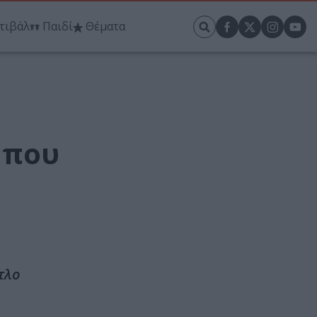
τιβάλ
Παιδί
Θέματα
 που
τλο