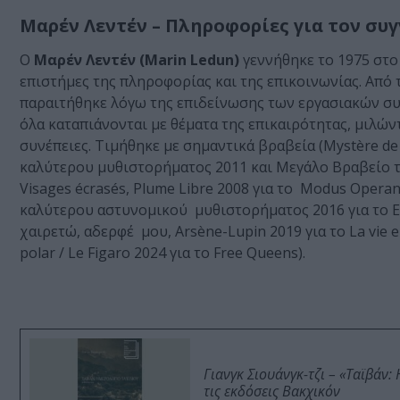
Μαρέν Λεντέν – Πληροφορίες για τον συ
Ο
Μαρέν Λεντέν (Marin Ledun)
γεννήθηκε το 1975 στο
επιστήμες της πληροφορίας και της επικοινωνίας. Από 
παραιτήθηκε λόγω της επιδείνωσης των εργασιακών σ
όλα καταπιάνονται με θέματα της επικαιρότητας, μιλών
συνέπειες. Τιμήθηκε με σημαντικά βραβεία (Mystère de 
καλύτερου μυθιστορήματος 2011 και Μεγάλο Βραβείο 
Visages écrasés, Plume Libre 2008 για το Modus Operan
καλύτερου αστυνομικού μυθιστορήματος 2016 για το En
χαιρετώ, αδερφέ μου, Arsène-Lupin 2019 για το La vie e
polar / Le Figaro 2024 για το Free Queens).
Γιανγκ Σιουάνγκ-τζι – «Ταϊβάν
τις εκδόσεις Βακχικόν