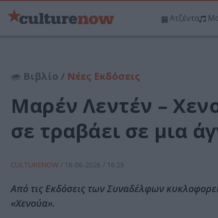
Ατζέντα
Μο
Βιβλίο /
Νέες Εκδόσεις
Μαρέν Λεντέν – Χενο
σε τραβάει σε μια 
CULTURENOW
/
16-06-2026
/ 16:29
Από τις Εκδόσεις των Συναδέλφων κυκλοφορεί 
«Χενούα».