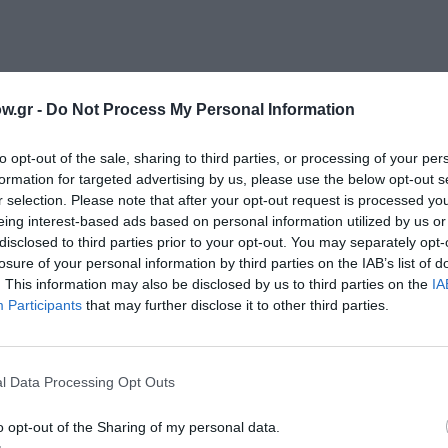
αστυνομικό μυθιστόρημα του Κορνέλ Γούλριτς
w.gr -
Do Not Process My Personal Information
to opt-out of the sale, sharing to third parties, or processing of your per
formation for targeted advertising by us, please use the below opt-out s
r selection. Please note that after your opt-out request is processed y
eing interest-based ads based on personal information utilized by us or
disclosed to third parties prior to your opt-out. You may separately opt-
36, Τιμή 20,14€, ISBN 978-618-5868-22-2 | Μετάφραση: Γιάννης Κ
losure of your personal information by third parties on the IAB’s list of
. This information may also be disclosed by us to third parties on the
IA
Participants
that may further disclose it to other third parties.
μάθετε πρώτοι όλες τις ειδήσεις
ολιτισμό στο
Culturenow.gr
l Data Processing Opt Outs
r
Δες
o opt-out of the Sharing of my personal data.