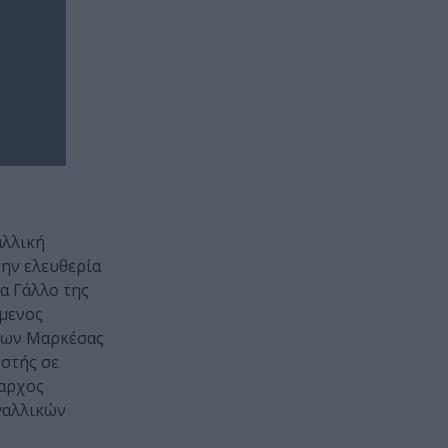
αλλική
την ελευθερία
α Γάλλο της
ύμενος
 των Μαρκέσας
ωστής σε
ραρχος
 γαλλικών