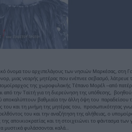
ικό όνομα του αρχιπελάγους των νησιών Μαρκέσας, στη Γ
νορ, μιας νεαρής μητέρας που ενέπνεε σεβασμό, λάτρευε 
Ο υπομοίραρχος της χωροφυλακής Τέπανο Μορέλ ‒από πατέρ
ι από την Ταϊτή για τη διερεύνηση της υπόθεσης, βοηθο
ού αποκαλύπτουν βαθμιαία την άλλη όψη του παραδείσου
ες του και τη μνήμη της μητέρας του, προσωπικότητας γν
ρελθόντος του και την αναζήτηση της αλήθειας, ο υπομοί
 της αποικιοκρατίας και τη στοιχειώνει το φάντασμα των
τα μυστικά φυλάσσονται καλά…