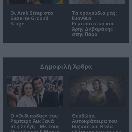
Οι Arab Strap στο
Τα τραγούδια μας:
Gazarte Ground
Ευανθία
Stage
Ρεμπούτσικα και
Άρης Δαβαράκης
στην Πάρο
Δημοφιλή Άρθρα
O «Οιδίποδας» του
Θεοδώρα,
Ρόμπερτ Άικ ξανά
Αυτοκράτειρα του
στη Στέγη – Με τους
Βυζαντίου: Η νέα
Νίκο Κουρή & Μαρία
ελληνική όπερα του