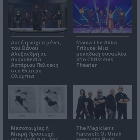
Αυτή η νύχτα μένει,
Mania The Abba
του Θάνου
Tribute: Μια
Αλεξανδρή σε
μοναδική συναυλία
σκηνοθεσία
στο Christmas
Αστέριου Πελτέκη
Theater
στο Θέατρο
Ολύμπια
Μεσοτοιχίες ή
The Magician’s
Μικρή Προσευχή
Farewell: Οι Uriah
στις 3κ46 π.μ., της
Heep στο Floyd