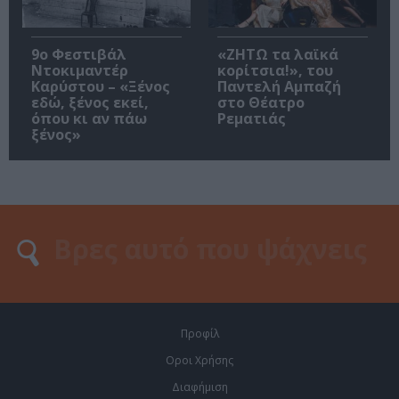
9ο Φεστιβάλ
«ΖΗΤΩ τα λαϊκά
Ντοκιμαντέρ
κορίτσια!», του
Καρύστου – «Ξένος
Παντελή Αμπαζή
εδώ, ξένος εκεί,
στο Θέατρο
όπου κι αν πάω
Ρεματιάς
ξένος»
Προφίλ
Οροι Χρήσης
Διαφήμιση