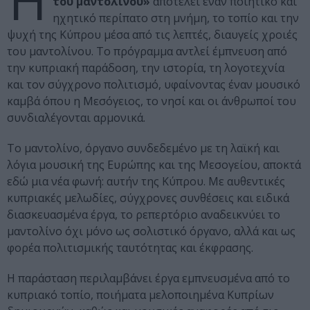
Η
του μαντολίνου»
αποτελεί έναν ποιητικό και
ηχητικό περίπατο στη μνήμη, το τοπίο και την
ψυχή της Κύπρου μέσα από τις λεπτές, διαυγείς χροιές
του μαντολίνου. Το πρόγραμμα αντλεί έμπνευση από
την κυπριακή παράδοση, την ιστορία, τη λογοτεχνία
και τον σύγχρονο πολιτισμό, υφαίνοντας έναν μουσικό
καμβά όπου η Μεσόγειος, το νησί και οι άνθρωποί του
συνδιαλέγονται αρμονικά.
Το μαντολίνο, όργανο συνδεδεμένο με τη λαϊκή και
λόγια μουσική της Ευρώπης και της Μεσογείου, αποκτά
εδώ μια νέα φωνή: αυτήν της Κύπρου. Με αυθεντικές
κυπριακές μελωδίες, σύγχρονες συνθέσεις και ειδικά
διασκευασμένα έργα, το ρεπερτόριο αναδεικνύει το
μαντολίνο όχι μόνο ως σολιστικό όργανο, αλλά και ως
φορέα πολιτισμικής ταυτότητας και έκφρασης.
Η παράσταση περιλαμβάνει έργα εμπνευσμένα από το
κυπριακό τοπίο, ποιήματα μελοποιημένα Κυπρίων