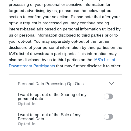
Πολιτισμό στο
Culturenow.gr
processing of your personal or sensitive information for
targeted advertising by us, please use the below opt-out
Νέοι Διαγωνισμοί
❯
section to confirm your selection. Please note that after your
opt-out request is processed you may continue seeing
interest-based ads based on personal information utilized by
Tags
us or personal information disclosed to third parties prior to
your opt-out. You may separately opt-out of the further
ΔΩΡΕΑΝ ΕΚΔΗΛΩΣΕΙΣ
ΕΝΤΕΧΝΟ - ΛΑΪΚΟ - ΠΑΡΑΔΟΣΙΑΚΗ
disclosure of your personal information by third parties on the
ΚΑΛΟΚΑΙΡΙΝΕΣ ΣΥΝΑΥΛΙΕΣ
ΣΥΝΑΥΛΙΕΣ 2026
IAB’s list of downstream participants. This information may
also be disclosed by us to third parties on the
IAB’s List of
Downstream Participants
that may further disclose it to other
Newsletter
third parties.
Κάθε βδομάδα στο e-mail σας τα τελευταία νέα για
Personal Data Processing Opt Outs
την Τέχνη και τον Πολιτισμό!
I want to opt-out of the Sharing of my
personal data.
Opted In
I want to opt-out of the Sale of my
Personal Data.
Ακολουθήστε το Culturenow.gr
Opted In