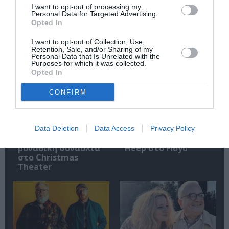
I want to opt-out of processing my
Personal Data for Targeted Advertising.
Opted In
Σχετικά Άρθρα
I want to opt-out of Collection, Use,
Retention, Sale, and/or Sharing of my
Personal Data that Is Unrelated with the
Purposes for which it was collected.
Opted In
CONFIRM
Data Deletion
Data Access
Privacy Policy
Mania The Abba
The Magician’s
Tribute: Μια
Farewell: Οι Uriah
μοναδική συναυλία
Heep στο Floyd
στο Christmas
Theater