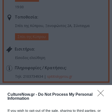
19:00
Τοποθεσία:
Σπίτι της Κύπρου, Ξενοφώντος 2Α, Σύνταγμα
Σπίτι της Κύπρου
Eισιτήρια:
Είσοδος ελεύθερη
Πληροφορίες / Κρατήσεις:
Τηλ: 2103734934 |
spititiskyprou.gr
Ακολουθήστε το Culturenow.gr στο
Google News
και
CultureNow.gr -
Do Not Process My Personal
μάθετε πρώτοι όλες τις ειδήσεις
Information
Δείτε όλα τα
τελευταία νέα
για την Τέχνη και τον
If you wish to opt-out of the sale, sharing to third parties, or