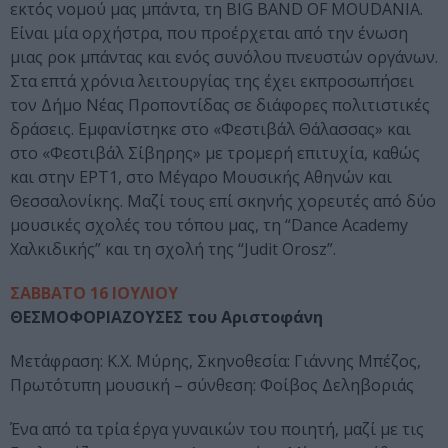
εκτός νομού μας μπάντα, τη BIG BAND OF MOUDANIA.
Είναι μία ορχήστρα, που προέρχεται από την ένωση
μιας ροκ μπάντας και ενός συνόλου πνευστών οργάνων.
Στα επτά χρόνια λειτουργίας της έχει εκπροσωπήσει
τον Δήμο Νέας Προποντίδας σε διάφορες πολιτιστικές
δράσεις. Εμφανίστηκε στο «Φεστιβάλ Θάλασσας» και
στο «Φεστιβάλ Σίβηρης» με τρομερή επιτυχία, καθώς
και στην ΕΡΤ1, στο Μέγαρο Μουσικής Αθηνών και
Θεσσαλονίκης. Μαζί τους επί σκηνής χορευτές από δύο
μουσικές σχολές του τόπου μας, τη “Dance Academy
Χαλκιδικής” και τη σχολή της “Judit Orosz”.
ΣΑΒΒΑΤΟ 16 ΙΟΥΛΙΟΥ
ΘΕΣΜΟΦΟΡΙΑΖΟΥΣΕΣ του Αριστοφάνη
Μετάφραση: Κ.Χ. Μύρης, Σκηνοθεσία: Γιάννης Μπέζος,
Πρωτότυπη μουσική – σύνθεση: Φοίβος Δεληβοριάς
Ένα από τα τρία έργα γυναικών του ποιητή, μαζί με τις