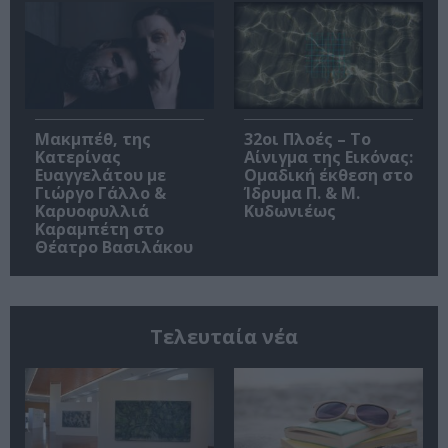
Μακμπέθ, της
32οι Πλοές – Το
Κατερίνας
Αίνιγμα της Εικόνας:
Ευαγγελάτου με
Ομαδική έκθεση στο
Γιώργο Γάλλο &
Ίδρυμα Π. & Μ.
Καρυοφυλλιά
Κυδωνιέως
Καραμπέτη στο
Θέατρο Βασιλάκου
Τελευταία νέα