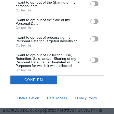
τους 5 διακεκριμένους μουσικούς της είναι
I want to opt-out of the Sharing of my
personal data.
εμπλουτισμένο και με τα καινούργια της τραγούδια
Opted In
Νικητές Χαμένοι, Φως, και Μείναμε Άνθρωποι. γιατί
I want to opt-out of the Sale of my
όπως λέει και η ίδια: θέλουμε να πιάσουμε την ζωή μας
Personal Data.
από εκεί που την αφήσαμε, θέλουμε να τραγουδήσουμε
Opted In
, να ξεχαστούμε, να αναπολήσουμε, να ονειρευτούμε…
I want to opt-out of processing my
Personal Data for Targeted Advertising.
ΠΑΡΑΣΚΕΥΗ 12 ΑΥΓΟΥΣΤΟΥ
Opted In
ΑΛΑΝΤΙΝ – Παιδικό Θέατρο
I want to opt-out of Collection, Use,
Retention, Sale, and/or Sharing of my
Ένα φαντασμαγορικό υπερθέαμα, ένα μαγευτικό showμε
Personal Data that Is Unrelated with the
Purposes for which it was collected.
ιπτάμενα μαγικά χαλιά, εναέριους ακροβάτες,
Opted In
μυστηριώδεις μάγους, circusperformers και πολλές
ακόμη εκπλήξεις που θα μαγέψουν τους θεατές. Μία
CONFIRM
παράσταση γεμάτη χιούμορ, μαγεία και μυστήριο.
Πρωταγωνιστούν : Βαγγέλης Δαλλές, Λευτέρης
Κωνσταντίνου, Όλια Μήτσιου, Σάββας Τραπεζάνογλου,
Data Deletion
Data Access
Privacy Policy
Ευτυχία Ψωμά, μαζί η circusperformer Στέλλα
Δροσινού και οι ακροβάτες Χριστίνα Γιαννιώτη και