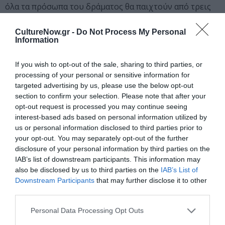
όλα τα πρόσωπα του δράματος θα παιχτούν από τρεις
ηθοποιούς: την Αθηνά Μαξίμου, τον Αιμίλιο Χειλάκη, κα
τον Αναστάση Ροϊλό. Η Γιώτα Νέγκα και η Μυρτώ
CultureNow.gr -
Do Not Process My Personal
Information
Αλικάκη αναλαμβάνουν τον ρόλο των κορυφαίων του
Χορού που αποτελείται από τους: Πετρίνα Γιαννάκου,
If you wish to opt-out of the sale, sharing to third parties, or
Μάιρα Γραβάνη, Αλεξάνδρα Δρανδάκη, Γιώργος
processing of your personal or sensitive information for
Ζυγούρης, Ελευθερία Κοντογεώργη, Εριέττα Μανούρη,
targeted advertising by us, please use the below opt-out
Βασίλης Μπούτσικος, Γιώργος Νούσης, Δάφνη
section to confirm your selection. Please note that after your
Σταθάτου.
opt-out request is processed you may continue seeing
interest-based ads based on personal information utilized by
ΔΕΥΤΕΡΑ 8 ΑΥΓΟΥΣΤΟΥ
us or personal information disclosed to third parties prior to
ΑΛΚΗΣΤΙΣ ΠΡΩΤΟΨΑΛΤΗ – Συναυλία
your opt-out. You may separately opt-out of the further
disclosure of your personal information by third parties on the
H «μοναδική» καλλιτέχνης με την ξεχωριστή
IAB’s list of downstream participants. This information may
also be disclosed by us to third parties on the
IAB’s List of
καλλιτεχνική ποιότητα που την διακρίνει θα μας
Downstream Participants
that may further disclose it to other
απογειώσει με ένα εντελώς ανανεωμένο ουράνιο
third parties.
μουσικό τόξο!
Personal Data Processing Opt Outs
Το μοναδικό αυτό πρόγραμμα που μας ετοίμασε μαζί με