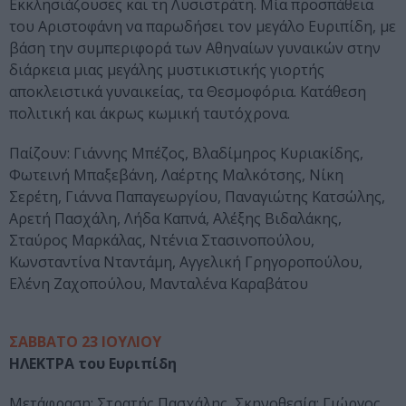
Εκκλησιάζουσες και τη Λυσιστράτη. Μία προσπάθεια
του Αριστοφάνη να παρωδήσει τον μεγάλο Ευριπίδη, με
βάση την συμπεριφορά των Αθηναίων γυναικών στην
διάρκεια μιας μεγάλης μυστικιστικής γιορτής
αποκλειστικά γυναικείας, τα Θεσμοφόρια. Κατάθεση
πολιτική και άκρως κωμική ταυτόχρονα.
Παίζουν: Γιάννης Μπέζος, Βλαδίμηρος Κυριακίδης,
Φωτεινή Μπαξεβάνη, Λαέρτης Μαλκότσης, Νίκη
Σερέτη, Γιάννα Παπαγεωργίου, Παναγιώτης Κατσώλης,
Αρετή Πασχάλη, Λήδα Καπνά, Αλέξης Βιδαλάκης,
Σταύρος Μαρκάλας, Ντένια Στασινοπούλου,
Κωνσταντίνα Νταντάμη, Αγγελική Γρηγοροπούλου,
Eλένη Ζαχοπούλου, Μανταλένα Καραβάτου
ΣΑΒΒΑΤΟ 23 ΙΟΥΛΙΟΥ
ΗΛΕΚΤΡΑ του
Ευριπίδη
Μετάφραση: Στρατής Πασχάλης, Σκηνοθεσία: Γιώργος