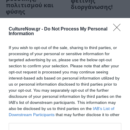
φετινής
πολιτισμού και
διοργάνωσης!
φύσης
ΦΕΣΤΙΒΑΛ / ΝΕΑ
ΦΕΣΤΙΒΑΛ / ΑΡΘΡΑ
CultureNow.gr -
Do Not Process My Personal
Φεστιβάλ
Βαγγέλης
Information
Θάλασσας 2023:
Χαλικιάς: Το
Το πρόγραμμα
Pulsar
If you wish to opt-out of the sale, sharing to third parties, or
της φετινής
Samothraki Art
processing of your personal or sensitive information for
διοργάνωσης
Festival είναι ένα
targeted advertising by us, please use the below opt-out
καλοκρυμμένο
section to confirm your selection. Please note that after your
μυστικό
opt-out request is processed you may continue seeing
interest-based ads based on personal information utilized by
us or personal information disclosed to third parties prior to
ΜΟΥΣΙΚΗ / ΜΟΥΣΙΚΑ ΝΕΑ
your opt-out. You may separately opt-out of the further
Με παρτενέρ τη
disclosure of your personal information by third parties on the
Σελήνη: Nέο
IAB’s list of downstream participants. This information may
άλμπουμ από τον
also be disclosed by us to third parties on the
IAB’s List of
Γιώργο Μίχα
Downstream Participants
that may further disclose it to other
third parties.