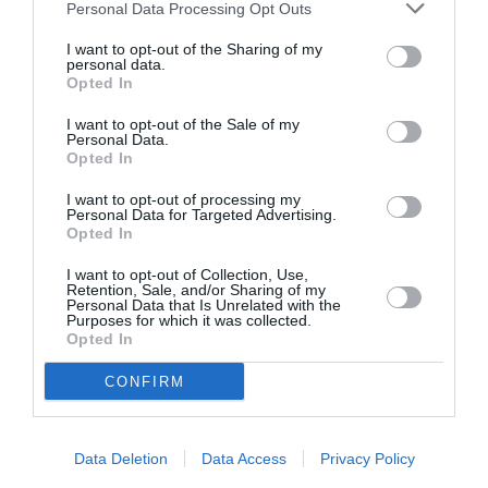
Personal Data Processing Opt Outs
I want to opt-out of the Sharing of my
ΜΟΥΣΙΚΗ / ΜΟΥΣΙΚΑ ΝΕΑ
personal data.
Opted In
Ο Σωκράτης
Mάλαμας
I want to opt-out of the Sale of my
ζωντανά στο
Personal Data.
Κατράκειο
Opted In
I want to opt-out of processing my
Personal Data for Targeted Advertising.
1
Επόμενη ❯
Opted In
I want to opt-out of Collection, Use,
Retention, Sale, and/or Sharing of my
Personal Data that Is Unrelated with the
Purposes for which it was collected.
Opted In
Τελευταία
CONFIRM
νέα
Data Deletion
Data Access
Privacy Policy