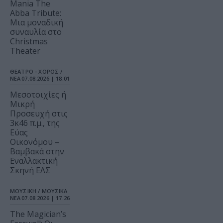
Mania The
Abba Tribute:
Μια μοναδική
συναυλία στο
Christmas
Theater
ΘΕΑΤΡΟ - ΧΟΡΟΣ /
ΝΕΑ
07.08.2026 | 18.01
Μεσοτοιχίες ή
Μικρή
Προσευχή στις
3κ46 π.μ., της
Εύας
Οικονόμου –
Βαμβακά στην
Εναλλακτική
Σκηνή ΕΛΣ
ΜΟΥΣΙΚΗ / ΜΟΥΣΙΚΑ
ΝΕΑ
07.08.2026 | 17.26
The Magician’s