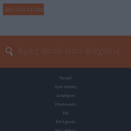
Δες όλα τα νέα
❯
Προφίλ
Οροι Χρήσης
Διαφήμιση
Επικοινωνία
RSS
RSS Agenda
RSS Lightbox