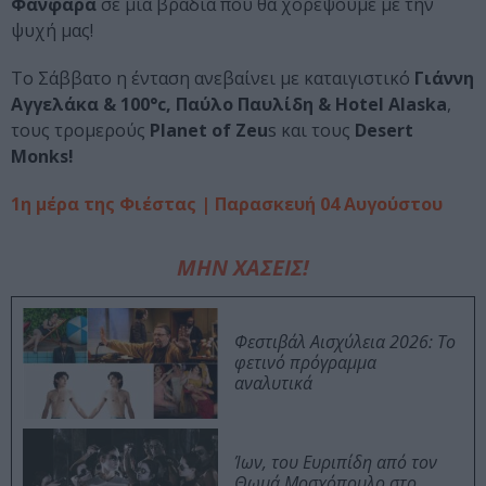
Φανφάρα
σε μία βραδιά που θα χορέψουμε με την
ψυχή μας!
Το Σάββατο η ένταση ανεβαίνει με καταιγιστικό
Γιάννη
Αγγελάκα & 100°c, Παύλο Παυλίδη & Hotel Alaska
,
τους τρομερούς
Planet of Zeu
s και τους
Desert
Monks!
1η μέρα της Φιέστας | Παρασκευή 04 Αυγούστου
ΜΗΝ ΧΑΣΕΙΣ!
Φεστιβάλ Αισχύλεια 2026: Το
φετινό πρόγραμμα
αναλυτικά
Ίων, του Ευριπίδη από τον
Θωμά Μοσχόπουλο στο