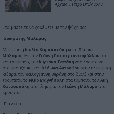
Αρχαίο Θέατρο Επιδαύρου
Ετοιμαστείτε να χορέψετε με την ψύχη σας!
-Σωκράτης Μάλαμας
Μαζί του η
Ιουλία Καραπατάκη
και ο
Πέτρος
Μάλαμας
. Με τον
Γιάννη Παπατριανταφύλλου
στο
κοντραμπάσο, τον
Κυριάκο Ταπάκη σ
το λαούτο και
στο μπουζούκι, τον
Κλέωνα Αντωνίου
στην ηλεκτρική
κιθάρα, τον
Καλογιάννη Βεράνη
στο βιολί και στην
τρομπέτα, το
Νίκο Μαγνήσαλη
στα τύμπανα, τον
Άκη
Κατσουπάκη
στα πλήκτρα, τον
Γιάννη Μάλαμα
στα
κρουστά.
-Γκιντίκι