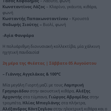
Τάσος Κοφοδήμος
– Λαούτο, φωνή
Κωνσταντίνος Λάζος
– Κλαρίνο, γκάιντα, κιθάρα,
φωνή
Κωσταντής Παπακωνσταντίνου
– Κρουστά
Θοδωρής Σιούτης –
Βιολί, φωνή
-Αγία Φανφάρα
Η πολυάριθμη διονυσιακή κολλεκτίβα, μία χάλκινη
ηχητική πανδαισία!
2η μέρα της Φιέστας | Σάββατο 05 Αυγούστου
– Γιάννης Αγγελάκας & 100°C
Μία μεγάλη Γιορτή μαζί με τους
Λαμπρινή
Γρηγοριάδου
στην ακουστική κιθάρα,
Αλέξης
Αρχοντής
στα τύμπανα,
Γιώργος Αβραμίδης
στην
τρομπέτα,
Ηλίας Μπαγλάνης
στα πλήκτρα,
Αλέξανδρος Κόντζογλου
στην ηλεκτρική κιθάρα και ο