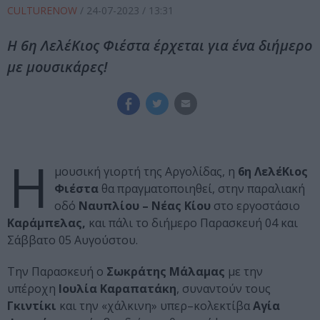
CULTURENOW
/
24-07-2023
/ 13:31
Η 6η ΛελέΚιος Φιέστα έρχεται για ένα διήμερο
με μουσικάρες!
Η
μουσική γιορτή της Αργολίδας, η
6η ΛελέΚιος
Φιέστα
θα πραγματοποιηθεί, στην παραλιακή
οδό
Ναυπλίου – Νέας Κίου
στο εργοστάσιο
Καράμπελας,
και πάλι το διήμερο Παρασκευή 04 και
Σάββατο 05 Αυγούστου.
Την Παρασκευή ο
Σωκράτης Μάλαμας
με την
υπέροχη
Ιουλία Καραπατάκη
, συναντούν τους
Γκιντίκι
και την «χάλκινη» υπερ–κολεκτίβα
Αγία