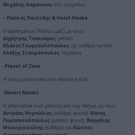
Μιχάλης Καρανίκος
στο τρομπόνι.
– Παύλος Παυλίδης & Hotel Alaska
Ο αγαπημένος Παύλος μαζί με τους
Δημήτρης Τσεκούρας
: μπάσο
Αλέκος Γεωργουλόπουλος
: ηλ. κιθάρα, synths
Αλέξης Σταυρόπουλος
: τύμπανα
-Planet of Zeus
Η υπερ μπάντα από τον πλανήτη Δία!
-Desert Monks
Η alternative rock μπάντα από την Αθήνα, με τους
Αντρέας Ντρούλιας
(κιθάρα, φωνή),
Θάνης
Παρασκευόπουλος
(μπάσο, φωνή),
Βαγγέλης
Μπουγιατιώτης
(κιθάρα) και
Κώστας
Αμαργιανιτάκης
(τύμπανα).