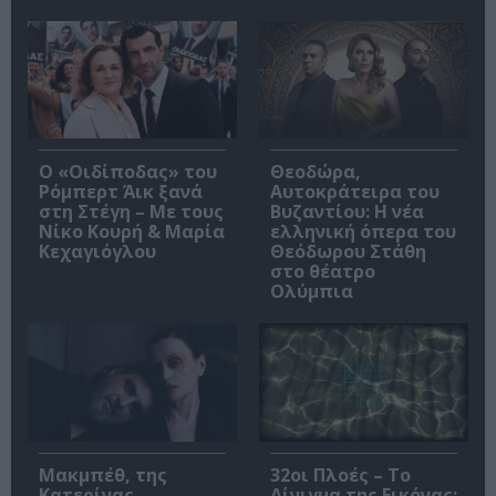
O «Οιδίποδας» του
Θεοδώρα,
Ρόμπερτ Άικ ξανά
Αυτοκράτειρα του
στη Στέγη – Με τους
Βυζαντίου: Η νέα
Νίκο Κουρή & Μαρία
ελληνική όπερα του
Κεχαγιόγλου
Θεόδωρου Στάθη
στο θέατρο
Ολύμπια
Μακμπέθ, της
32οι Πλοές – Το
Κατερίνας
Αίνιγμα της Εικόνας: