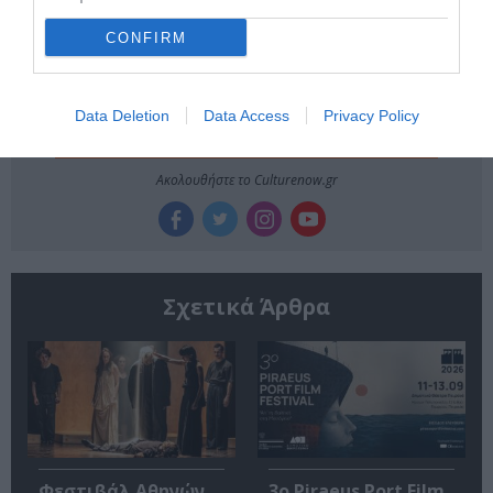
Κάθε βδομάδα στο e-mail σας τα τελευταία νέα για
την Τέχνη και τον Πολιτισμό!
CONFIRM
Data Deletion
Data Access
Privacy Policy
Ακολουθήστε το Culturenow.gr
Σχετικά Άρθρα
Φεστιβάλ Αθηνών
3o Piraeus Port Film