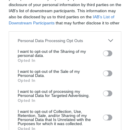
disclosure of your personal information by third parties on the
IAB’s list of downstream participants. This information may
Δείτε όλα τα
τελευταία νέα
για την Τέχνη και τον
also be disclosed by us to third parties on the
IAB’s List of
Πολιτισμό στο
Culturenow.gr
Downstream Participants
that may further disclose it to other
third parties.
Νέοι Διαγωνισμοί
❯
Personal Data Processing Opt Outs
Tags
I want to opt-out of the Sharing of my
personal data.
POP - ROCK - ALTERNATIVE
ΓΙΑΝΝΗΣ ΑΓΓΕΛΑΚΑΣ
Opted In
ΕΛΛΗΝΙΚΟ ΡΟΚ
ΕΝΤΕΧΝΟ - ΛΑΪΚΟ - ΠΑΡΑΔΟΣΙΑΚΗ
I want to opt-out of the Sale of my
Personal Data.
ΙΟΥΛΙΑ ΚΑΡΑΠΑΤΑΚΗ
ΚΑΛΟΚΑΙΡΙΝΑ ΦΕΣΤΙΒΑΛ
Opted In
ΚΑΛΟΚΑΙΡΙΝΕΣ ΣΥΝΑΥΛΙΕΣ
ΜΟΥΣΙΚΑ ΦΕΣΤΙΒΑΛ
I want to opt-out of processing my
Personal Data for Targeted Advertising.
ΠΑΥΛΟΣ ΠΑΥΛΙΔΗΣ
ΠΕΤΡΟΣ ΜΑΛΑΜΑΣ​
Opted In
ΣΥΝΑΥΛΙΕΣ 2023
ΣΩΚΡΑΤΗΣ ΜΑΛΑΜΑΣ
I want to opt-out of Collection, Use,
Retention, Sale, and/or Sharing of my
Personal Data that Is Unrelated with the
Newsletter
Purposes for which it was collected.
Opted In