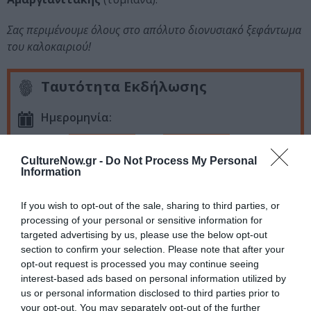
Σας περιμένουμε όλους στο απόλυτο διονυσιακό ξεφάντωμα
του καλοκαιριού!
Ταυτότητα Εκδήλωσης
Ημερομηνία:
04/08/2023
05/08/2023
Από:
Εως:
CultureNow.gr -
Do Not Process My Personal
Information
Τοποθεσία:
Εργοστάσιο Καράμπελας, Νέα Κίος Αργολίδας
If you wish to opt-out of the sale, sharing to third parties, or
processing of your personal or sensitive information for
Eισιτήρια:
targeted advertising by us, please use the below opt-out
section to confirm your selection. Please note that after your
Ημερήσιο εισιτήριο 15€ | Εισιτήριο διημέρου 25€
opt-out request is processed you may continue seeing
interest-based ads based on personal information utilized by
Ακολουθήστε το Culturenow.gr στο
Google News
και
us or personal information disclosed to third parties prior to
your opt-out. You may separately opt-out of the further
μάθετε πρώτοι όλες τις ειδήσεις