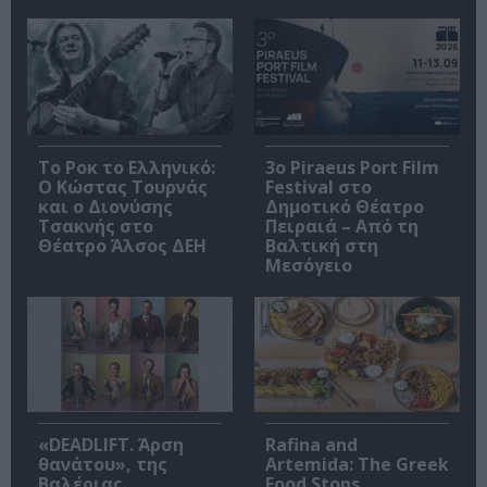
Το Ροκ το Ελληνικό:
3o Piraeus Port Film
Ο Κώστας Τουρνάς
Festival στο
και ο Διονύσης
Δημοτικό Θέατρο
Τσακνής στο
Πειραιά – Από τη
Θέατρο Άλσος ΔΕΗ
Βαλτική στη
Μεσόγειο
«DEADLIFT. Άρση
Rafina and
θανάτου», της
Artemida: The Greek
Βαλέριας
Food Stops