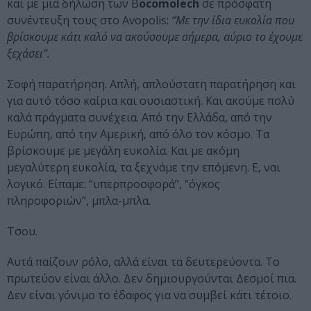
και με μια δήλωση των B
ocomolech
σε πρόσφατη
συνέντευξη τους στο Avopolis:
“Με την ίδια ευκολία που
βρίσκουμε κάτι καλό να ακούσουμε σήμερα, αύριο το έχουμε
ξεχάσει”.
Σοφή παρατήρηση. Απλή, απλούστατη παρατήρηση και
για αυτό τόσο καίρια και ουσιαστική. Και ακούμε πολύ
καλά πράγματα συνέχεια. Από την Ελλάδα, από την
Ευρώπη, από την Αμερική, από όλο τον κόσμο. Τα
βρίσκουμε με μεγάλη ευκολία. Και με ακόμη
μεγαλύτερη ευκολία, τα ξεχνάμε την επόμενη. Ε, ναι
λογικό. Είπαμε: “υπερπροσφορά”, “όγκος
πληροφοριών”, μπλα-μπλα.
Τσου.
Αυτά παίζουν ρόλο, αλλά είναι τα δευτερεύοντα. Το
πρωτεύον είναι άλλο. Δεν δημιουργούνται Δεσμοί πια.
Δεν είναι γόνιμο το έδαφος για να συμβεί κάτι τέτοιο.