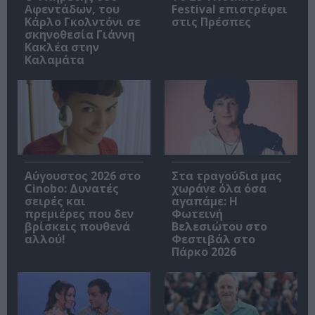
Αφεντάδων, του
Festival επιστρέφει
Κάρλο Γκολντόνι σε
στις Πρέσπες
σκηνοθεσία Γιάννη
Κακλέα στην
Καλαμάτα
Αύγουστος 2026 στο
Στα τραγούδια μας
Cinobo: Δυνατές
χωράνε όλα όσα
σειρές και
αγαπάμε: Η
πρεμιέρες που δεν
Φωτεινή
βρίσκεις πουθενά
Βελεσιώτου στο
αλλού!
Φεστιβάλ στο
Πάρκο 2026