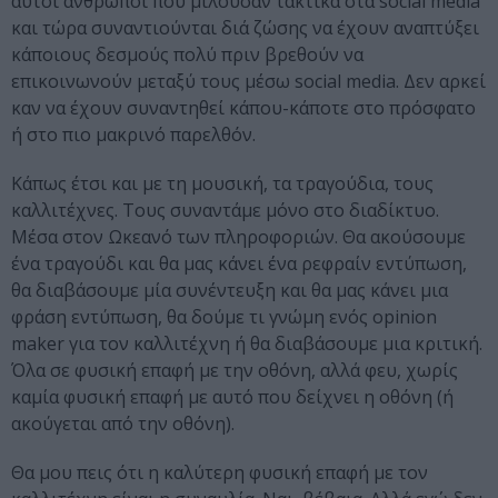
αυτοί άνθρωποι που μιλούσαν τακτικά στα social media
και τώρα συναντιούνται διά ζώσης να έχουν αναπτύξει
κάποιους δεσμούς πολύ πριν βρεθούν να
επικοινωνούν μεταξύ τους μέσω social media. Δεν αρκεί
καν να έχουν συναντηθεί κάπου-κάποτε στο πρόσφατο
ή στο πιο μακρινό παρελθόν.
Κάπως έτσι και με τη μουσική, τα τραγούδια, τους
καλλιτέχνες. Τους συναντάμε μόνο στο διαδίκτυο.
Μέσα στον Ωκεανό των πληροφοριών. Θα ακούσουμε
ένα τραγούδι και θα μας κάνει ένα ρεφραίν εντύπωση,
θα διαβάσουμε μία συνέντευξη και θα μας κάνει μια
φράση εντύπωση, θα δούμε τι γνώμη ενός opinion
maker για τον καλλιτέχνη ή θα διαβάσουμε μια κριτική.
Όλα σε φυσική επαφή με την οθόνη, αλλά φευ, χωρίς
καμία φυσική επαφή με αυτό που δείχνει η οθόνη (ή
ακούγεται από την οθόνη).
Θα μου πεις ότι η καλύτερη φυσική επαφή με τον