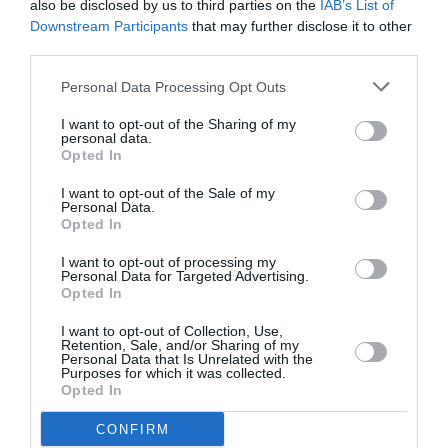
ή για το
cd/βινύλιο
που θέλεις να αγοράσεις
also be disclosed by us to third parties on the
IAB’s List of
δημιουργεί επίσης ένας είδος δεσμού (και με τη
Downstream Participants
that may further disclose it to other
μουσική στην οποία αναφέρεσαι και με τον άνθρωπο με
third parties.
τον οποίο κουβεντιάζεις). Απλά, απλούστατα πράγματα
Personal Data Processing Opt Outs
και για αυτό τόσο καίρια και ουσιαστικά. Το να πας σε
μια συναυλία απαιτεί μία προετοιμασία, ή έστω μία
I want to opt-out of the Sharing of my
personal data.
δράση αν το αποφασίσεις τελείως τελευταία στιγμή.
Opted In
Βέβαια δεν είναι το ίδιο απλό με τα παραπάνω, αλλά
δημιουργεί πολύ ισχυρό δεσμό με τη μουσική του
I want to opt-out of the Sale of my
Personal Data.
καλλιτέχνη (και βεβαίως και με τον καλλιτέχνη τον
Opted In
ίδιο σε αυτήν την περίπτωση).
I want to opt-out of processing my
Personal Data for Targeted Advertising.
Μιλάω δηλαδή για πράγματα που συμβαίνουν όταν
Opted In
σβήνει η οθόνη. Ακόμα και μια βόλτα αν πας, αν τυχόν
ακούσεις μουσική στο δρόμο από κάποιο κατάστημα ή
I want to opt-out of Collection, Use,
Retention, Sale, and/or Sharing of my
καφετέρια ή από κάποιο σπίτι ή από διερχόμενο
Personal Data that Is Unrelated with the
Purposes for which it was collected.
αυτοκίνητο ή από κάποιον που τραγουδάει στον δρόμο
Opted In
είναι πιο πιθανό να δημιουργήσεις με αυτόν τον τρόπο
δεσμό με κάποιο μουσικό κομμάτι παρά μέσα από μία
CONFIRM