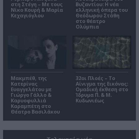
στη Στέγη – Με τους
Βυζαντίου: Η νέα
Νίκο Κουρή & Μαρία
ελληνική όπερα του
Κεχαγιόγλου
Θεόδωρου Στάθη
στο θέατρο
Ολύμπια
Μακμπέθ, της
32οι Πλοές – Το
Κατερίνας
Αίνιγμα της Εικόνας:
Ευαγγελάτου με
Ομαδική έκθεση στο
Γιώργο Γάλλο &
Ίδρυμα Π. & Μ.
Καρυοφυλλιά
Κυδωνιέως
Καραμπέτη στο
Θέατρο Βασιλάκου