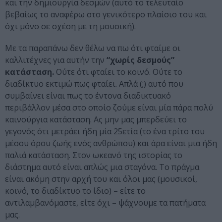
και την δημιουργία δεσμών (αυτό το τελευταίο
βεβαίως το αναφέρω στο γενικότερο πλαίσιο του και
όχι μόνο σε σχέση με τη μουσική).
Με τα παραπάνω δεν θέλω να πω ότι φταίμε οι
καλλιτέχνες για αυτήν την
“χωρίς δεσμούς”
κατάσταση.
Ούτε ότι φταίει το κοινό. Ούτε το
διαδίκτυο εκτιμώ πως φταίει. Απλά (;) αυτό που
συμβαίνει είναι πως το έντονα διαδικτυακό
περιβάλλον μέσα στο οποίο ζούμε είναι μία πάρα πολύ
καινούργια κατάσταση. Ας μην μας μπερδεύει το
γεγονός ότι μετράει ήδη μία 25ετία (το ένα τρίτο του
μέσου όρου ζωής ενός ανθρώπου) και άρα είναι μια ήδη
παλιά κατάσταση. Στον ωκεανό της ιστορίας το
διάστημα αυτό είναι απλώς μια σταγόνα. Το πράγμα
είναι ακόμη στην αρχή του και όλοι μας (μουσικοί,
κοινό, το διαδίκτυο το ίδιο) – είτε το
αντιλαμβανόμαστε, είτε όχι – ψάχνουμε τα πατήματα
μας.