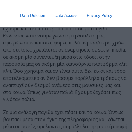
οθόνη. Αλλά ποιος τραγουδάει στο δρόμο πια; εδώ δεν
πάμε καλά-καλά βόλτα.
Data Deletion
Data Access
Privacy Policy
Η αλήθεια είναι πως και εμείς οι ίδιοι οι καλλιτέχνες
έχουμε κατά κάποιο τρόπο πέσει σε μία παγίδα.
Θέλοντας να κάνουμε γνωστή τη δουλειά μας
αφιερώνουμε κάποιες φορές πολύ περισσότερο χρόνο
από ότι ίσως χρειάζεται σε αναρτήσεις σε social media,
σε ακόμη μία συνέντευξη μέσα στις τόσες, στην
παρουσία μας σε ακόμη μία καινούργια πλατφόρμα κλπ.
κλπ. Όσο χρήσιμα και αν είναι αυτά, δεν είναι και τόσο
αποτελεσματικά αν δεν βρούμε παράλληλα τρόπους να
αναπτυχθούν δεσμοί ανάμεσα στις μουσικές μας και
στο κοινό. Όπως γινόταν παλιά. Έχουμε ξεχάσει πως
γινόταν παλιά.
Σε μια ανάλογη παγίδα έχει πέσει και το κοινό. Όντως
βουτάει μέσα στον όγκο της πληροφορίας και χάνεται
μέσα σε αυτόν, αμελώντας παράλληλα τη φυσική επαφή