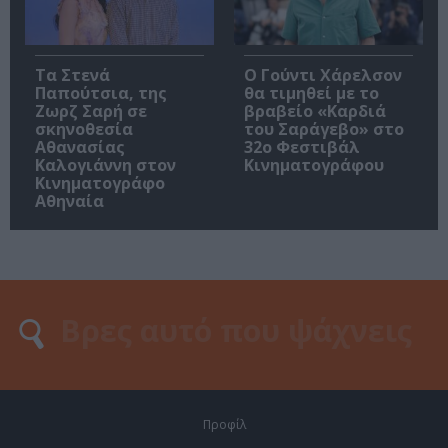
Τα Στενά
Ο Γούντι Χάρελσον
Παπούτσια, της
θα τιμηθεί με το
Ζωρζ Σαρή σε
βραβείο «Καρδιά
σκηνοθεσία
του Σαράγεβο» στο
Αθανασίας
32ο Φεστιβάλ
Καλογιάννη στον
Κινηματογράφου
Κινηματογράφο
Αθηναία
Προφίλ