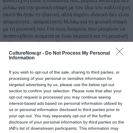
καλλιτέχνη είναι η συναυλία. Ναι, βέβαια. Αλλά εγώ δεν
μιλάω για την φυσική επαφή με τον ίδιο τον καλλιτέχνη
(αυτό θα ήταν το ιδανικό, αλλά παρότι ιδανικό δεν είναι
απαραίτητα… απαραίτητο). Μιλάω για τη φυσική επαφή
με τη μουσική του. Για τους δεσμούς που μπορούν να
αναπτυχθούν ανάμεσα σε έναν ακροατή και τη μουσική
ενός συγκεκριμένου καλλιτέχνη.
CultureNow.gr -
Do Not Process My Personal
Το να αποκτήσεις το φυσικό αντικείμενο που περιέχει
Information
τη μουσική
(βινύλιο, cd, παλαιότερα κασέτα
)
δημιουργεί ένα
είδος δεσμού.
Γιατί για να το
If you wish to opt-out of the sale, sharing to third parties, or
αποκτήσεις θα χρειαστεί να μπεις σε μια διαδικασία.
processing of your personal or sensitive information for
Διαδικασία σωματικά πιο σύνθετη από το να κάνεις
targeted advertising by us, please use the below opt-out
section to confirm your selection. Please note that after your
μερικά κλικ. Και αφού το αποκτήσεις να κάτσεις να το
opt-out request is processed you may continue seeing
ακούσεις. Και να το φυλάξεις κάπου, με κάποιο τρόπο
interest-based ads based on personal information utilized by
που θα αποφασίσεις.
us or personal information disclosed to third parties prior to
your opt-out. You may separately opt-out of the further
Το να κουβεντιάσεις με κάποιον (
με φυσική επαφή,
disclosure of your personal information by third parties on the
όχι μέσω chat σε οθόνη
) για τη μουσική που άκουσες
IAB’s list of downstream participants. This information may