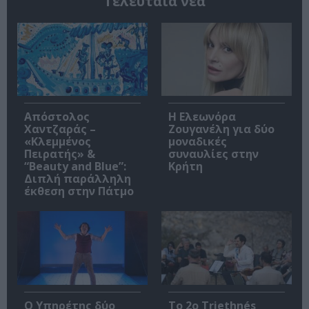
Τελευταία νέα
Απόστολος
Η Ελεωνόρα
Χαντζαράς –
Ζουγανέλη για δύο
«Κλεμμένος
μοναδικές
Πειρατής» &
συναυλίες στην
“Beauty and Blue”:
Κρήτη
Διπλή παράλληλη
έκθεση στην Πάτμο
Ο Υπηρέτης δύο
Το 2ο Triethnés