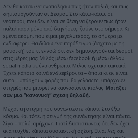
Δεν θα κάτσω να αναπολήσω πως ήταν παλιά, και πως
δημιουργούνταν οι Δεσμοί. Στο κάτω-κάτω, οι
νεότεροι, που δεν είναι σε θέση να ξέρουν πως ήταν
παλιά παρά μόνο από διηγήσεις, ζούνε στο σήμερα. Κι
εμένα ακόμη, που είμαι μεγαλύτερος, το σήμερα με
ενδιαφέρει. Θα δώσω ένα παράδειγμα (άσχετο με τη
μουσική) του τι εννοώ ότι δεν δημιουργούνται δεσμοί
στις μέρες μας: Μιλάς μέσω facebook ή μέσω άλλου
social media με ένα άνθρωπο. Μιλάς σχετικά τακτικά.
Έχετε κάποια κοινά ενδιαφέροντα – όποια κι αν είναι
αυτά – υπάρχουν φορές που θα γελάσετε, υπάρχουν
στιγμές που μπορεί να καυγαδίσετε κιόλας.
Μοιάζει
σαν μια “κανονική” σχέση δηλαδή.
Μέχρι τη στιγμή που συναντιέστε κάπου. Στο έξω
κόσμο. Και τότε, η στιγμή της συνάντησης είναι πάντα,
λίγο – πολύ, αμήχανη. Γιατί διαπιστώνεις ότι δεν έχει
αναπτυχθεί κάποια ουσιαστική σχέση. Είναι λες και