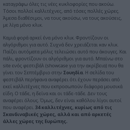
καταγράφω όλες τις νέες κυκλοφορίες που ακούω.
Τόσοι πολλοί καλλιτέχνες, από τόσες πολλές χώρες.
Άμεσα διαθέσιμοι, να τους ακούσω, να τους ακούσεις,
με λίγα μόνο κλικ.
Καμιά φορά αρκεί ένα μόνο κλικ. Φροντίζουν οι
αλγόριθμοι για αυτό. Συχνά δεν χρειάζεται καν κλικ.
Παίζει αυτόματα μόλις τελειώσει αυτό που άκουγες. Και
πάλι, φροντίζουν οι αλγόριθμοι για αυτό. Μπαίνω στο
site ενός φεστιβάλ (showcase για την ακρίβεια) που θα
γίνει τον Σεπτέμβριο στην
Σουηδία
. Η σελίδα του
φεστιβάλ περήφανα αναφέρει ότι έχουν περάσει από
εκεί καλλιτέχνες που εκπροσωπούν διάφορα μουσικά
είδη. Ο τάδε, η δείνα και οι τάδε-τάδε. Δεν τους
αναφέρει όλους. Όμως, δεν είναι καθόλου λίγοι αυτοί
που αναφέρει.
34 καλλιτέχνες, κυρίως από τις
Σκανδιναβικές χώρες, αλλά και από αρκετές
άλλες χώρες της Ευρώπης.