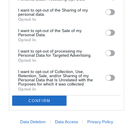
ΘΕΜΑΤΑ / ΝΕΑ
ΤΕΧΝΕΣ / ΝΕΑ
I want to opt-out of the Sharing of my
Κείμενα: Οι
Homo Faber,
personal data.
ταινίες του
Magister: Έκθεση
Opted In
Ιουλίου από τη
του Παύλου
documenta 14
Τσάκωνα στη
I want to opt-out of the Sale of my
Personal Data.
στην ΕΡΤ2
γκαλερί CAN
Opted In
I want to opt-out of processing my
1
Επόμενη ❯
Personal Data for Targeted Advertising.
Opted In
I want to opt-out of Collection, Use,
Retention, Sale, and/or Sharing of my
Personal Data that Is Unrelated with the
Purposes for which it was collected.
Opted In
Τελευταία
CONFIRM
νέα
Data Deletion
Data Access
Privacy Policy