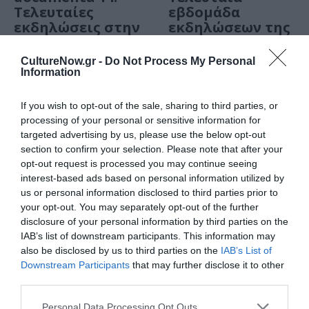
Τελευταίες
εβδομάδα
εκδηλώσεις στην
εκδηλώσεων της
Αθήνα
documenta 14
στην Αθήνα
CultureNow.gr -
Do Not Process My Personal
Information
ΘΕΜΑΤΑ / ΝΕΑ
If you wish to opt-out of the sale, sharing to third parties, or
H documenta 14
processing of your personal or sensitive information for
στη
targeted advertising by us, please use the below opt-out
Θεσσαλονίκη: Η
section to confirm your selection. Please note that after your
Συμφωνία των
opt-out request is processed you may continue seeing
αντηχήσεων από
interest-based ads based on personal information utilized by
τους Ο+A
us or personal information disclosed to third parties prior to
your opt-out. You may separately opt-out of the further
disclosure of your personal information by third parties on the
ΤΕΧΝΕΣ / ΑΡΘΡΑ
IAB’s list of downstream participants. This information may
Η ελληνική
also be disclosed by us to third parties on the
IAB’s List of
παρουσία της
Downstream Participants
that may further disclose it to other
documenta 14
third parties.
Personal Data Processing Opt Outs