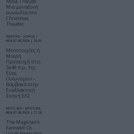
Abba Tribute:
Μια μοναδική
συναυλία στο
Christmas
Theater
ΘΕΑΤΡΟ - ΧΟΡΟΣ /
ΝΕΑ
07.08.2026 | 18.01
Μεσοτοιχίες ή
Μικρή
Προσευχή στις
3κ46 π.μ., της
Εύας
Οικονόμου –
Βαμβακά στην
Εναλλακτική
Σκηνή ΕΛΣ
ΜΟΥΣΙΚΗ / ΜΟΥΣΙΚΑ
ΝΕΑ
07.08.2026 | 17.26
The Magician’s
Farewell: Οι
Uriah Heep στο