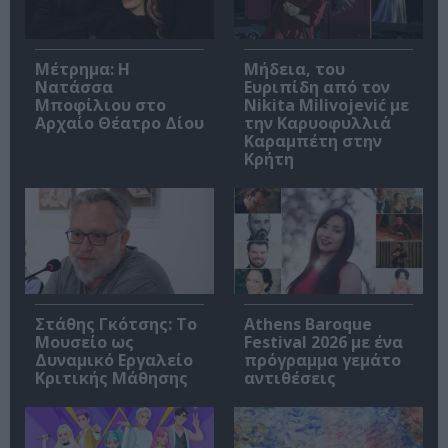
Μέτρημα: Η
Μήδεια, του
Νατάσσα
Ευριπίδη από τον
Μποφίλιου στο
Nikita Milivojević με
Αρχαίο Θέατρο Δίου
την Καρυοφυλλιά
Καραμπέτη στην
Κρήτη
Στάθης Γκότσης: Το
Athens Baroque
Μουσείο ως
Festival 2026 με ένα
Δυναμικό Εργαλείο
πρόγραμμα γεμάτο
Κριτικής Μάθησης
αντιθέσεις