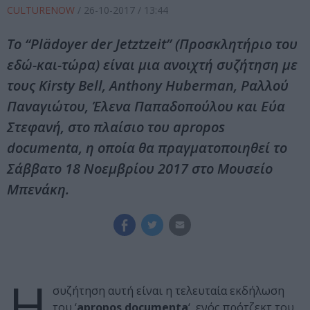
CULTURENOW
/
26-10-2017
/ 13:44
Το “Plädoyer der Jetztzeit” (Προσκλητήριο του
εδώ-και-τώρα) είναι μια ανοιχτή συζήτηση με
τους Kirsty Bell, Anthony Huberman, Ραλλού
Παναγιώτου, Έλενα Παπαδοπούλου και Εύα
Στεφανή, στο πλαίσιο του apropos
documenta, η οποία θα πραγματοποιηθεί το
Σάββατο 18 Νοεμβρίου 2017 στο Μουσείο
Μπενάκη.
Η
συζήτηση αυτή είναι η τελευταία εκδήλωση
του ‘
apropos documenta
‘, ενός πρότζεκτ του