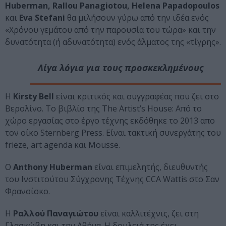
Huberman, Rallou Panagiotou, Helena Papadopoulos
και
Eva Stefani
θα μιλήσουν γύρω από την ιδέα ενός
«Χρόνου γεμάτου από την παρουσία του τώρα» και την
δυνατότητα (ή αδυνατότητα) ενός άλματος της «τίγρης».
Λίγα λόγια για τους προσκεκλημένους
Η
Kirsty Bell
είναι κριτικός και συγγραφέας που ζει στο
Βερολίνο. Το βιβλίο της The Artist’s House: Από το
χώρο εργασίας στο έργο τέχνης εκδόθηκε το 2013 απο
τον οίκο Sternberg Press. Είναι τακτική συνεργάτης του
frieze, art agenda και Mousse.
Ο
Anthony Huberman
είναι επιμελητής, διευθυντής
του Ινστιτούτου Σύγχρονης Τέχνης CCA Wattis στο Σαν
Φρανσίσκο.
Η
Ραλλού Παναγιώτου
είναι καλλιτέχνις, ζει στη
Γλασκώβη και την Αθήνα. Η δουλειά της έχει