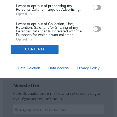
Ακολουθήστε το Culturenow.gr στο
Google News
και
I want to opt-out of processing my
μάθετε πρώτοι όλες τις ειδήσεις
Personal Data for Targeted Advertising.
Opted In
Δείτε όλα τα
τελευταία νέα
για την Τέχνη και τον
I want to opt-out of Collection, Use,
Πολιτισμό στο
Culturenow.gr
Retention, Sale, and/or Sharing of my
Personal Data that Is Unrelated with the
Purposes for which it was collected.
Νέοι Διαγωνισμοί
❯
Opted In
CONFIRM
Tags
DOCUMENTA 14
ΔΙΑΛΕΞΕΙΣ - ΟΜΙΛΙΕΣ
Data Deletion
Data Access
Privacy Policy
ΔΩΡΕΑΝ ΕΚΔΗΛΩΣΕΙΣ
ΜΟΥΣΕΙΟ ΜΠΕΝΑΚΗ
Newsletter
Κάθε βδομάδα στο e-mail σας τα τελευταία νέα για
την Τέχνη και τον Πολιτισμό!