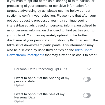
If you wish to opt-out of the sale, sharing to third parties, or
18/11/2017
processing of your personal or sensitive information for
targeted advertising by us, please use the below opt-out
13:00 - 14:30
section to confirm your selection. Please note that after your
opt-out request is processed you may continue seeing
Τοποθεσία:
interest-based ads based on personal information utilized by
Μικρό αμφιθέατρο του Μουσείου Μπενάκη,
us or personal information disclosed to third parties prior to
Κουμπάρη 1, Κολωνάκι
your opt-out. You may separately opt-out of the further
disclosure of your personal information by third parties on the
IAB’s list of downstream participants. This information may
Μουσείο Μπενάκη – Κεντρικό Κτίριο
also be disclosed by us to third parties on the
IAB’s List of
Downstream Participants
that may further disclose it to other
Eισιτήρια:
third parties.
Είσοδος ελεύθερη
Personal Data Processing Opt Outs
Πληροφορίες / Κρατήσεις:
I want to opt-out of the Sharing of my
personal data.
Κρατήσεις θέσεων στα email:
Opted In
Iris.Asimakopoulou@athen.goethe.org
ή
wave@radioathenes.org
I want to opt-out of the Sale of my
Personal Data.
Opted In