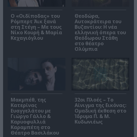
O «Οιδίποδας» του
Θεοδώρα,
Ρόμπερτ Άικ ξανά
Αυτοκράτειρα του
στη Στέγη – Με τους
Βυζαντίου: Η νέα
Νίκο Κουρή & Μαρία
ελληνική όπερα του
Κεχαγιόγλου
Θεόδωρου Στάθη
στο θέατρο
Ολύμπια
Μακμπέθ, της
32οι Πλοές – Το
Κατερίνας
Αίνιγμα της Εικόνας:
Ευαγγελάτου με
Ομαδική έκθεση στο
Γιώργο Γάλλο &
Ίδρυμα Π. & Μ.
Καρυοφυλλιά
Κυδωνιέως
Καραμπέτη στο
Θέατρο Βασιλάκου