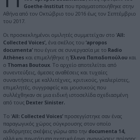
Goethe-Institut
που πραγματοποιήθηκε στην
Αθήνα από τον Οκτώβριο του 2016 έως τον Σεπτέμβριο
του 2017.
Οι προσκεκλημένοι ομιλητές συμμετείχαν στο ‘
All:
Collected Voices’,
ένα σκέλος του
‘apropos
documenta’
που έγινε σε συνεργασία με το
Radio
Athènes
και επιμελήθηκε η
Έλενα Παπαδοπούλου
και
ο
Thomas Boutoux
. Το αρχείο αποτελείται από
συνεντεύξεις, άμεσες αναθέσεις και τυχαίες
συναντήσεις με καλλιτέχνες, κριτικούς, γκαλερίστες,
επιμελητές, συγγραφείς και μουσικούς που
συλλέχθηκαν σε μια ειδική ιστοσελίδα σχεδιασμένη
από τους
Dexter Sinister.
Το ‘
All: Collected Voices’
προσεγγίστηκε σαν ένας
παραγωγικός χώρος σύγκρουσης στον οποίο
αυθόρμητες σκέψεις γώρω απο την
documenta 14,
αλλά και πρωτότυπα ηχητικά έργα, αναγνώσεις ποίησης