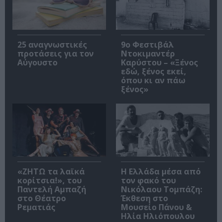
25 αναγνωστικές
9ο Φεστιβάλ
προτάσεις για τον
Ντοκιμαντέρ
Αύγουστο
Καρύστου – «Ξένος
εδώ, ξένος εκεί,
όπου κι αν πάω
ξένος»
«ΖΗΤΩ τα λαϊκά
Η Ελλάδα μέσα από
κορίτσια!», του
τον φακό του
Παντελή Αμπαζή
Νικόλαου Τομπάζη:
στο Θέατρο
Έκθεση στο
Ρεματιάς
Μουσείο Πάνου &
Ηλία Ηλιόπουλου