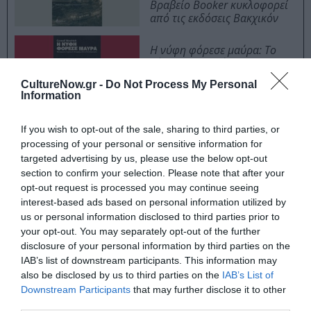
Βραβείο Booker κυκλοφορεί
από τις εκδόσεις Βακχικόν
Η νύφη φόρεσε μαύρα: Το
νέο αστυνομικό
μυθιστόρημα του Κορνέλ
CultureNow.gr -
Do Not Process My Personal
Γούλριτς
Information
If you wish to opt-out of the sale, sharing to third parties, or
processing of your personal or sensitive information for
Ταυτότητα
targeted advertising by us, please use the below opt-out
section to confirm your selection. Please note that after your
opt-out request is processed you may continue seeing
interest-based ads based on personal information utilized by
Πληροφορίες
us or personal information disclosed to third parties prior to
your opt-out. You may separately opt-out of the further
Ακολουθήστε το Culturenow.gr στο
Google News
και
disclosure of your personal information by third parties on the
μάθετε πρώτοι όλες τις ειδήσεις
IAB’s list of downstream participants. This information may
also be disclosed by us to third parties on the
IAB’s List of
Δείτε όλα τα
τελευταία νέα
για την Τέχνη και τον
Downstream Participants
that may further disclose it to other
third parties.
Πολιτισμό στο
Culturenow.gr