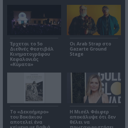
Έρχεται το 5ο
Οι Arab Strap στο
Διεθνές Φεστιβάλ
Gazarte Ground
Κινηματογράφου
Stage
Κεφαλονιάς
«Κύματα»
Το «Δεκαήμερο»
Η Μισέλ Φάιφερ
του Βοκάκιου
αποκάλυψε ότι δεν
αποτελεί ένα
θέλει να
κείμενο με βαθιά
πρωταγωνιστήσει