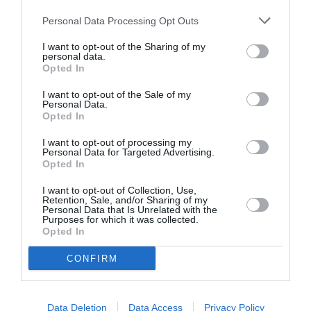
Personal Data Processing Opt Outs
Νέοι Διαγωνισμοί
❯
I want to opt-out of the Sharing of my
personal data.
Tags
Opted In
ΔΙΔΩ ΣΩΤΗΡΙΟΥ
ΕΚΔΟΣΕΙΣ ΚΕΔΡΟΣ
I want to opt-out of the Sale of my
Personal Data.
Opted In
Newsletter
I want to opt-out of processing my
Personal Data for Targeted Advertising.
Κάθε βδομάδα στο e-mail σας τα τελευταία νέα για
Opted In
την Τέχνη και τον Πολιτισμό!
I want to opt-out of Collection, Use,
Retention, Sale, and/or Sharing of my
Personal Data that Is Unrelated with the
Purposes for which it was collected.
Opted In
CONFIRM
Ακολουθήστε το Culturenow.gr
Data Deletion
Data Access
Privacy Policy