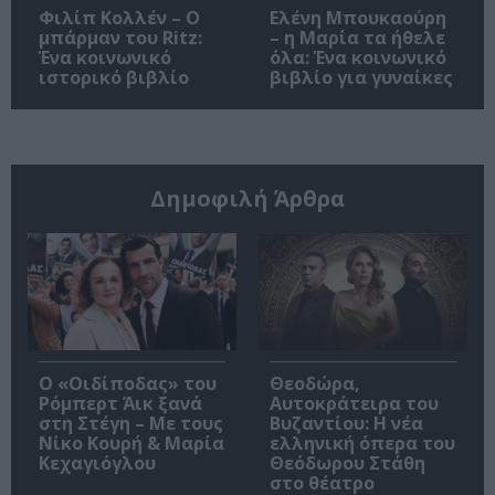
Φιλίπ Κολλέν – Ο
Ελένη Μπουκαούρη
μπάρμαν του Ritz:
– η Μαρία τα ήθελε
Ένα κοινωνικό
όλα: Ένα κοινωνικό
ιστορικό βιβλίο
βιβλίο για γυναίκες
Δημοφιλή Άρθρα
O «Οιδίποδας» του
Θεοδώρα,
Ρόμπερτ Άικ ξανά
Αυτοκράτειρα του
στη Στέγη – Με τους
Βυζαντίου: Η νέα
Νίκο Κουρή & Μαρία
ελληνική όπερα του
Κεχαγιόγλου
Θεόδωρου Στάθη
στο θέατρο