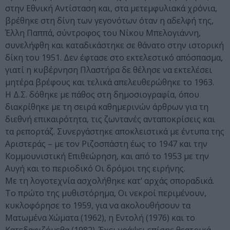
στην Εθνική Αντίσταση και, στα μετεμφυλιακά χρόνια,
βρέθηκε στη δίνη των γεγονότων όταν η αδελφή της,
Έλλη Παππά, σύντροφος του Νίκου Mπελογιάννη,
συνελήφθη και καταδικάστηκε σε θάνατο στην ιστορική
δίκη του 1951. Δεν έφτασε στο εκτελεστικό απόσπασμα,
γιατί η κυβέρνηση Πλαστήρα δε θέλησε να εκτελέσει
μητέρα βρέφους και τελικά απελευθερώθηκε το 1963.
Η Δ.Σ. δόθηκε με πάθος στη δημοσιογραφία, όπου
διακρίθηκε με τη σειρά καθημερινών άρθρων για τη
διεθνή επικαιρότητα, τις ζωντανές ανταποκρίσεις και
τα ρεπορτάζ. Συνεργάστηκε αποκλειστικά με έντυπα της
Αριστεράς – με τον Ριζοσπάστη έως το 1947 και την
Κομμουνιστική Επιθεώρηση, και από το 1953 με την
Αυγή και το περιοδικό Οι δρόμοι της ειρήνης.
Με τη λογοτεχνία ασχολήθηκε κατ’ αρχάς σποραδικά.
Το πρώτο της μυθιστόρημα, Οι νεκροί περιμένουν,
κυκλοφόρησε το 1959, για να ακολουθήσουν τα
Ματωμένα Χώματα (1962), η Εντολή (1976) και το