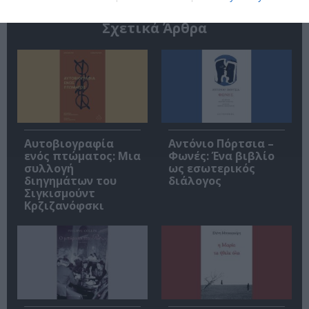
Σχετικά Άρθρα
Αυτοβιογραφία
Αντόνιο Πόρτσια –
ενός πτώματος: Μια
Φωνές: Ένα βιβλίο
συλλογή
ως εσωτερικός
διηγημάτων του
διάλογος
Σιγκισμούντ
Κρζιζανόφσκι