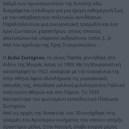
παλμό των πρωταγωνιστών της Εντολής εδώ
διαγράφεται η επιθυμία για μια ήρεμη καθημερινή ζωή
με την υπέρβαση των πολιτικών αντιθέσεων.
Παράλληλα είναι μια οικογενειακή τραγωδία και ένα
έργο ζωντανών χαρακτήρων, στους οποίους
αποτυπώνονται υπαρκτοί ανθρώπινοι τύποι. […]»
Από τον πρόλογο της Έρης Σταυροπούλου
Η
Διδώ Σωτηρίου
, το γένος Παππά, γεννήθηκε στο
Aϊδίνι της Mικράς Ασίας το 1909. Με τη Μικρασιατική
καταστροφή το 1922, κατέφυγε με την οικογένειά της
στην Αθήνα. Αφού ολοκλήρωσε τις γυμνασιακές
σπουδές της, σπούδασε γαλλική φιλολογία στο Γαλλικό
Ινστιτούτο Αθηνών και στο Παρίσι. Το 1933
παντρεύτηκε τον φωτισμένο εκπαιδευτικό Πλάτωνα
Σωτηρίου.
Από τις αρχές της δεκαετίας του ’30 εντάχθηκε στις
γραμμές του Αριστερού κινήματος του οποίου υπήρξε
δραστήριο μέλος. Στην Κατοχή, έλαβε ενεργό μέρος