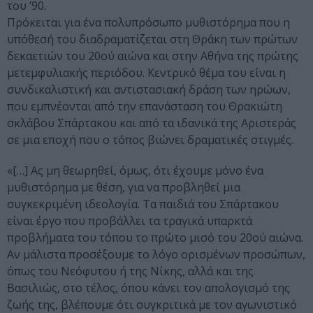
του ’90.
Πρόκειται για ένα πολυπρόσωπο μυθιστόρημα που η
υπόθεσή του διαδραματίζεται στη Θράκη των πρώτων
δεκαετιών του 20ού αιώνα και στην Αθήνα της πρώτης
μετεμφυλιακής περιόδου. Κεντρικό θέμα του είναι η
συνδικαλιστική και αντιστασιακή δράση των ηρώων,
που εμπνέονται από την επανάσταση του Θρακιώτη
σκλάβου Σπάρτακου και από τα ιδανικά της Αριστεράς
σε μια εποχή που ο τόπος βιώνει δραματικές στιγμές.
«[…] Ας μη θεωρηθεί, όμως, ότι έχουμε μόνο ένα
μυθιστόρημα με θέση, για να προβληθεί μια
συγκεκριμένη ιδεολογία. Τα παιδιά του Σπάρτακου
είναι έργο που προβάλλει τα τραγικά υπαρκτά
προβλήματα του τόπου το πρώτο μισό του 20ού αιώνα.
Αν μάλιστα προσέξουμε το λόγο ορισμένων προσώπων,
όπως του Νεόφυτου ή της Νίκης, αλλά και της
Βασιλιώς, στο τέλος, όπου κάνει τον απολογισμό της
ζωής της, βλέπουμε ότι συγκριτικά με τον αγωνιστικό