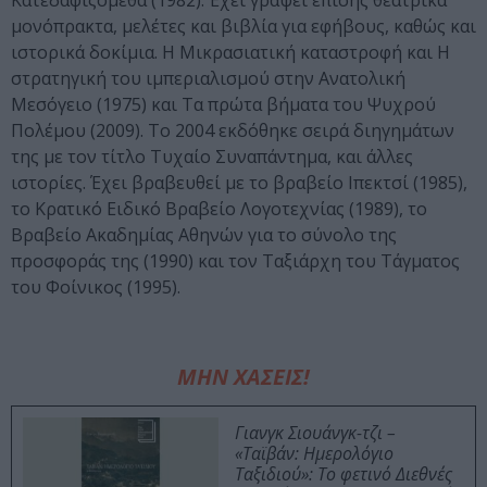
Kατεδαφιζόμεθα (1982). Έχει γράψει επίσης θεατρικά
μονόπρακτα, μελέτες και βιβλία για εφήβους, καθώς και
ιστορικά δοκίμια. Η Μικρασιατική καταστροφή και H
στρατηγική του ιμπεριαλισμού στην Ανατολική
Μεσόγειο (1975) και Τα πρώτα βήματα του Ψυχρού
Πολέμου (2009). Το 2004 εκδόθηκε σειρά διηγημάτων
της με τον τίτλο Τυχαίο Συναπάντημα, και άλλες
ιστορίες. Έχει βραβευθεί με το βραβείο Ιπεκτσί (1985),
το Κρατικό Ειδικό Βραβείο Λογοτεχνίας (1989), το
Βραβείο Ακαδημίας Αθηνών για το σύνολο της
προσφοράς της (1990) και τον Ταξιάρχη του Τάγματος
του Φοίνικος (1995).
ΜΗΝ ΧΑΣΕΙΣ!
Γιανγκ Σιουάνγκ-τζι –
«Ταϊβάν: Ημερολόγιο
Ταξιδιού»: Το φετινό Διεθνές