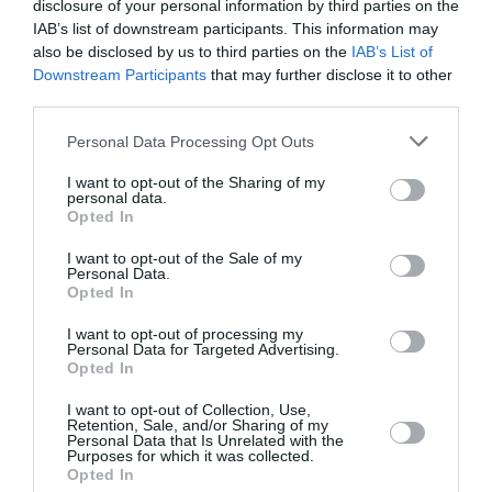
disclosure of your personal information by third parties on the
οδηγοί τυφλών είναι επίσης ευπρόσδεκτοι. Οι θεατές
IAB’s list of downstream participants. This information may
που επιθυμούν να κάνουν χρήση των υπηρεσιών
also be disclosed by us to third parties on the
IAB’s List of
προσβασιμότητας παρακαλούνται να
Downstream Participants
that may further disclose it to other
πραγματοποιήσουν την αγορά των εισιτηρίων τους στα
third parties.
Ταμεία της ΕΛΣ, τηλεφωνικά στο 2130885700 ή με email
Personal Data Processing Opt Outs
στο boxoffice@nationalopera.gr. Στο πλαίσιο του
κύκλου δράσεων προσβασιμότητας Όλοι μαζί στην
I want to opt-out of the Sharing of my
personal data.
όπερα, ο οποίος υλοποιείται με τη στήριξη της Alpha
Opted In
Bank, στο πλαίσιο της πρωτοβουλίας εταιρικής
υπευθυνότητας «Πολιτισμός για όλους».
I want to opt-out of the Sale of my
Personal Data.
Opted In
Συντελεστές
I want to opt-out of processing my
Personal Data for Targeted Advertising.
Μουσική διεύθυνση:
Λουκάς Καρυτινός
Opted In
Σκηνοθεσία, σκηνικά, κοστούμια, φωτισμοί:
I want to opt-out of Collection, Use,
Νίκος Σ. Πετρόπουλος
Retention, Sale, and/or Sharing of my
Personal Data that Is Unrelated with the
Αναβίωση σκηνοθεσίας:
Ίων Κεσούλης
Purposes for which it was collected.
Opted In
Χορογραφία:
Δήμητρα Σβήγκου