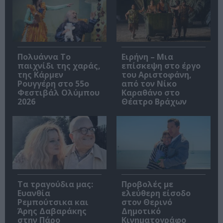
Πολυάννα Το
Ειρήνη – Μια
παιχνίδι της χαράς,
επίσκεψη στο έργο
της Κάρμεν
του Αριστοφάνη,
Ρουγγέρη στο 55ο
από τον Νίκο
Φεστιβάλ Ολύμπου
Καραθάνο στο
2026
Θέατρο Βράχων
Τα τραγούδια μας:
Προβολές με
Ευανθία
ελεύθερη είσοδο
Ρεμπούτσικα και
στον Θερινό
Άρης Δαβαράκης
Δημοτικό
στην Πάρο
Κινηματογράφο