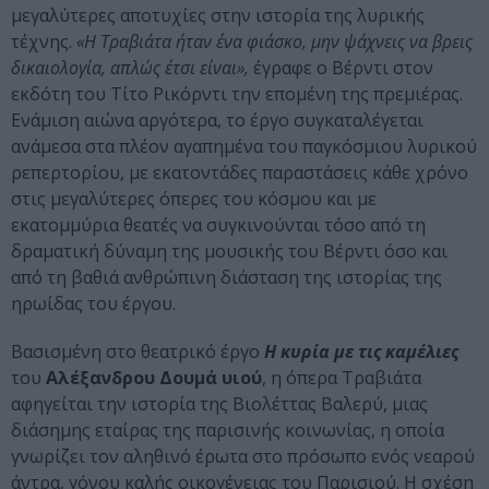
μεγαλύτερες αποτυχίες στην ιστορία της λυρικής
τέχνης.
«Η Τραβιάτα ήταν ένα φιάσκο, μην ψάχνεις να βρεις
δικαιολογία, απλώς έτσι είναι»,
έγραφε ο Βέρντι στον
εκδότη του Τίτο Ρικόρντι την επομένη της πρεμιέρας.
Ενάμιση αιώνα αργότερα, το έργο συγκαταλέγεται
ανάμεσα στα πλέον αγαπημένα του παγκόσμιου λυρικού
ρεπερτορίου, με εκατοντάδες παραστάσεις κάθε χρόνο
στις μεγαλύτερες όπερες του κόσμου και με
εκατομμύρια θεατές να συγκινούνται τόσο από τη
δραματική δύναμη της μουσικής του Βέρντι όσο και
από τη βαθιά ανθρώπινη διάσταση της ιστορίας της
ηρωίδας του έργου.
Βασισμένη στο θεατρικό έργο
Η κυρία με τις καμέλιες
του
Αλέξανδρου Δουμά υιού
, η όπερα Τραβιάτα
αφηγείται την ιστορία της Βιολέττας Βαλερύ, μιας
διάσημης εταίρας της παρισινής κοινωνίας, η οποία
γνωρίζει τον αληθινό έρωτα στο πρόσωπο ενός νεαρού
άντρα, γόνου καλής οικογένειας του Παρισιού. Η σχέση