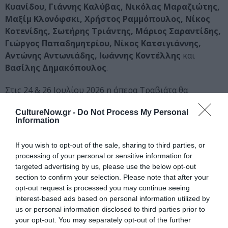
Κυανίδου, Γιάννης Καλύβας, Νικόλας Μαραζιώτης,
Μαξίμ Κλονόφσκι, Χρήστος Ραμμόπουλος, Νίκος
Κοτενίδης, Σωτήρης Τριάντης, Μάριος Σαραντίδης,
Γιώργος Παπαδημητρίου, Νίκος Κατσιγιάννης,
Αντώνης Αντωνιάδης, Ιωάννης Κοντέλλης
και
Βασίλης Δημακόπουλος
.
Στις 24 & 26 Ιουλίου 2026 η όπερα Τραβιάτα θα
παρουσιαστεί σε
συνθήκες καθολικής
CultureNow.gr -
Do Not Process My Personal
προσβασιμότητας
. Για τις επιλεγμένες παραστάσεις,
Information
έχει προβλεφθεί να υπάρχουν θέσεις για Κωφούς,
κωφούς και βαρήκοους ανθρώπους που χειρίζονται
If you wish to opt-out of the sale, sharing to third parties, or
την Ελληνική Νοηματική Γλώσσα (ΕΝΓ), θέσεις για
processing of your personal or sensitive information for
ανθρώπους που χρησιμοποιούν τους υπέρτιτλους
targeted advertising by us, please use the below opt-out
(CAPS), οι οποίοι καλύπτουν όλο το ακουστικό κανάλι,
section to confirm your selection. Please note that after your
καθώς και θέσεις τυφλών ανθρώπων και ανθρώπων με
opt-out request is processed you may continue seeing
interest-based ads based on personal information utilized by
περιορισμένη πρόσβαση στο οπτικό κανάλι
us or personal information disclosed to third parties prior to
επικοινωνίας, που θα μπορούν να χρησιμοποιήσουν
your opt-out. You may separately opt-out of the further
την υπηρεσία ακουστικής περιγραφής (AD). Οι σκύλοι