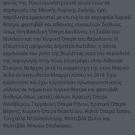
γενιάς της. Πρωταγωνίστρια επί σειρά ετών σε
παραγωγές της Εθνικής Λυρικής Σκηνής, έχει
παράλληλα εμφανιστεί με επιτυχία σε κορυφαία λυρικά
θέατρα, φεστιβάλ και αίθουσες συναυλιών διεθνώς,
όπως στη Βασιλική Όπερα Λονδίνου, τη Σκάλα του
Μιλάνου και την Κωμική Όπερα του Βερολίνου. Η
εξαιρετική υψίφωνος Δήμητρα Κωτίδου, η οποία
ερμήνευσε τον ρόλο της Βιολέττας κατά την περιοδεία
της παραγωγής στην Κίνα, επιστρέφει στην Αίθουσα
Σταύρος Νιάρχος μετά τη συμμετοχή της στον Μαγικό
αυλό σε σκηνοθεσία Μπάρρη Κόσκυ το 2018. Έχει
εμφανιστεί και έχει ερμηνεύσει πρωταγωνιστικούς
ρόλους σε σημαντικά λυρικά θέατρα και φεστιβάλ
διεθνώς όπως, μεταξύ άλλων, Κρατική Όπερα
Αννόβερου, Γερμανική Όπερα Ρήνου, Κρατική Όπερα
Βέρνης, Κωμική Όπερα Βερολίνου, Άαλτο Όπερα Έσσεν,
Τόνχαλλε Ντύσσελντορφ, Φεστιβάλ Ώυτιν και
Φεστιβάλ Αθηνών Επιδαύρου.