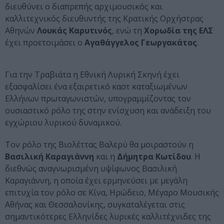
διευθύνει ο διαπρεπής αρχιμουσικός και
καλλιτεχνικός διευθυντής της Κρατικής Ορχήστρας
Αθηνών
Λουκάς Καρυτινός
, ενώ τη
Χορωδία της ΕΛΣ
έχει προετοιμάσει ο
Αγαθάγγελος Γεωργακάτος
.
Για την Τραβιάτα η Εθνική Λυρική Σκηνή έχει
εξασφαλίσει ένα εξαιρετικό καστ καταξιωμένων
Ελλήνων πρωταγωνιστών, υπογραμμίζοντας τον
ουσιαστικό ρόλο της στην ενίσχυση και ανάδειξη του
εγχώριου λυρικού δυναμικού.
Τον ρόλο της Βιολέττας Βαλερύ θα μοιραστούν η
Βασιλική Καραγιάννη
και η
Δήμητρα Κωτίδου
. Η
διεθνώς αναγνωρισμένη υψίφωνος Βασιλική
Καραγιάννη, η οποία έχει ερμηνεύσει με μεγάλη
επιτυχία τον ρόλο σε Κίνα, Ηρώδειο, Μέγαρο Μουσικής
Αθήνας και Θεσσαλονίκης, συγκαταλέγεται στις
σημαντικότερες Ελληνίδες λυρικές καλλιτέχνιδες της