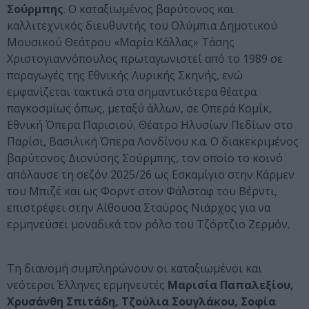
Σούρμπης
. Ο καταξιωμένος βαρύτονος και
καλλιτεχνικός διευθυντής του Ολύμπια Δημοτικού
Μουσικού Θεάτρου «Μαρία Κάλλας» Τάσης
Χριστογιαννόπουλος πρωταγωνιστεί από το 1989 σε
παραγωγές της Εθνικής Λυρικής Σκηνής, ενώ
εμφανίζεται τακτικά στα σημαντικότερα θέατρα
παγκοσμίως όπως, μεταξύ άλλων, σε Οπερά Κομίκ,
Εθνική Όπερα Παρισιού, Θέατρο Ηλυσίων Πεδίων στο
Παρίσι, Βασιλική Όπερα Λονδίνου κ.α. Ο διακεκριμένος
βαρύτονος Διονύσης Σούρμπης, τον οποίο το κοινό
απόλαυσε τη σεζόν 2025/26 ως Εσκαμίγιο στην Κάρμεν
του Μπιζέ και ως Φορντ στον Φάλσταφ του Βέρντι,
επιστρέφει στην Αίθουσα Σταύρος Νιάρχος για να
ερμηνεύσει μοναδικά τον ρόλο του Τζόρτζιο Ζερμόν.
Τη διανομή συμπληρώνουν οι καταξιωμένοι και
νεότεροι Έλληνες ερμηνευτές
Μαρισία Παπαλεξίου,
Χρυσάνθη Σπιτάδη, Τζούλια Σουγλάκου, Σοφία