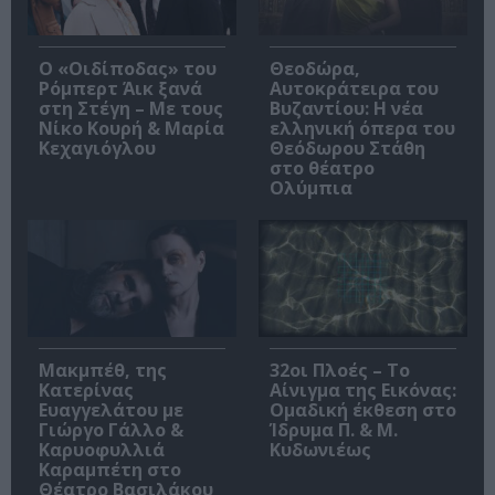
O «Οιδίποδας» του
Θεοδώρα,
Ρόμπερτ Άικ ξανά
Αυτοκράτειρα του
στη Στέγη – Με τους
Βυζαντίου: Η νέα
Νίκο Κουρή & Μαρία
ελληνική όπερα του
Κεχαγιόγλου
Θεόδωρου Στάθη
στο θέατρο
Ολύμπια
Μακμπέθ, της
32οι Πλοές – Το
Κατερίνας
Αίνιγμα της Εικόνας:
Ευαγγελάτου με
Ομαδική έκθεση στο
Γιώργο Γάλλο &
Ίδρυμα Π. & Μ.
Καρυοφυλλιά
Κυδωνιέως
Καραμπέτη στο
Θέατρο Βασιλάκου