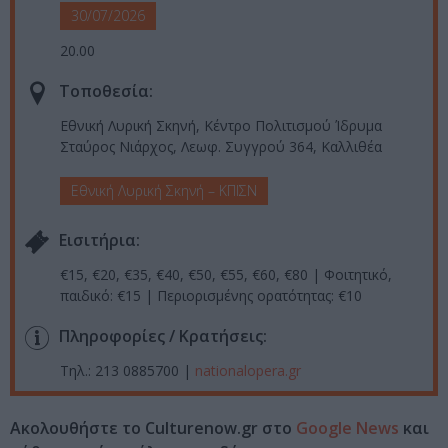
30/07/2026
20.00
Τοποθεσία:
Εθνική Λυρική Σκηνή, Κέντρο Πολιτισμού Ίδρυμα
Σταύρος Νιάρχος, Λεωφ. Συγγρού 364, Καλλιθέα
Εθνική Λυρική Σκηνή – ΚΠΙΣΝ
Eισιτήρια:
€15, €20, €35, €40, €50, €55, €60, €80 | Φοιτητικό,
παιδικό: €15 | Περιορισμένης ορατότητας: €10
Πληροφορίες / Κρατήσεις:
Τηλ.: 213 0885700 |
nationalopera.gr
Ακολουθήστε το Culturenow.gr στο
Google News
και