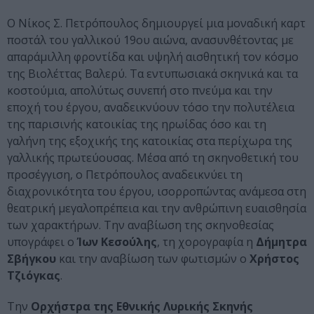
Ο Νίκος Σ. Πετρόπουλος δημιουργεί μια μοναδική καρτ
ποστάλ του γαλλικού 19ου αιώνα, ανασυνθέτοντας με
απαράμιλλη φροντίδα και υψηλή αισθητική τον κόσμο
της Βιολέττας Βαλερύ. Τα εντυπωσιακά σκηνικά και τα
κοστούμια, απολύτως συνεπή στο πνεύμα και την
εποχή του έργου, αναδεικνύουν τόσο την πολυτέλεια
της παρισινής κατοικίας της ηρωίδας όσο και τη
γαλήνη της εξοχικής της κατοικίας στα περίχωρα της
γαλλικής πρωτεύουσας. Μέσα από τη σκηνοθετική του
προσέγγιση, ο Πετρόπουλος αναδεικνύει τη
διαχρονικότητα του έργου, ισορροπώντας ανάμεσα στη
θεατρική μεγαλοπρέπεια και την ανθρώπινη ευαισθησία
των χαρακτήρων. Την αναβίωση της σκηνοθεσίας
υπογράφει ο
Ίων Κεσούλης
, τη χορογραφία η
Δήμητρα
Σβήγκου
και την αναβίωση των φωτισμών ο
Χρήστος
Τζιόγκας
.
Την
Ορχήστρα της Εθνικής Λυρικής Σκηνής