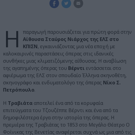
Η
παραγωγή παρουσιάζεται για πρώτη φορά στην
Αίθουσα Σταύρος Νιάρχος της ΕΛΣ στο
ΚΠΙΣΝ
, εγκαινιάζοντας μια νέα εποχή με
καλοκαιρινές παραστάσεις όπερας στις ιδανικές
συνθήκες μιας κλιματιζόμενης αίθουσας. Η αναβίωση
της αγαπημένης όπερας του
Βέρντι
εντάσσεται στο
αφιέρωμα της ΕΛΣ στον σπουδαίο Έλληνα σκηνοθέτη,
σκηνογράφο και ενδυματολόγο της όπερας
Νίκο Σ.
Πετρόπουλο
.
Η
Τραβιάτα
αποτελεί ένα από τα κορυφαία
επιτεύγματα του Τζουζέππε Βέρντι και ένα από τα
δημοφιλέστερα έργα στην ιστορία της όπερας. Η
πρεμιέρα της Τραβιάτας το 1853 στο Μεγάλο Θέατρο Ο
Φοίνικας της Βενετίας αναφέρεται συχνά ως μια από τις