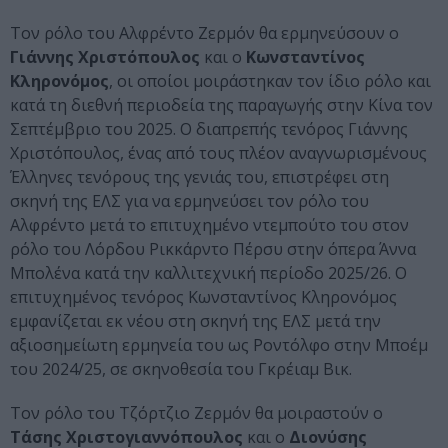
Τον ρόλο του Αλφρέντο Ζερμόν θα ερμηνεύσουν ο
Γιάννης Χριστόπουλος
και ο
Κωνσταντίνος
Κληρονόμος
, οι οποίοι μοιράστηκαν τον ίδιο ρόλο και
κατά τη διεθνή περιοδεία της παραγωγής στην Κίνα τον
Σεπτέμβριο του 2025. Ο διαπρεπής τενόρος Γιάννης
Χριστόπουλος, ένας από τους πλέον αναγνωρισμένους
Έλληνες τενόρους της γενιάς του, επιστρέφει στη
σκηνή της ΕΛΣ για να ερμηνεύσει τον ρόλο του
Αλφρέντο μετά το επιτυχημένο ντεμπούτο του στον
ρόλο του Λόρδου Ρικκάρντο Πέρσυ στην όπερα Άννα
Μπολένα κατά την καλλιτεχνική περίοδο 2025/26. Ο
επιτυχημένος τενόρος Κωνσταντίνος Κληρονόμος
εμφανίζεται εκ νέου στη σκηνή της ΕΛΣ μετά την
αξιοσημείωτη ερμηνεία του ως Ροντόλφο στην Μποέμ
του 2024/25, σε σκηνοθεσία του Γκρέιαμ Βικ.
Τον ρόλο του Τζόρτζιο Ζερμόν θα μοιραστούν ο
Τάσης Χριστογιαννόπουλος
και ο
Διονύσης