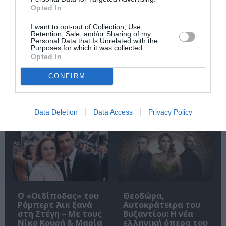
Opted In
Σπάνιος πίνακας
Χρήστος
I want to opt-out of Collection, Use,
του Λεονάρντο Ντα
Κεχαγιόγλου – Μες
Retention, Sale, and/or Sharing of my
Βίντσι έχει
στο φως: Έκθεση
Personal Data that Is Unrelated with the
τοποθετηθεί
στον χώρο τέχνης
Purposes for which it was collected.
αθόρυβα στο MET
Ώχρα Μπλε
Opted In
CONFIRM
Δημοφιλή Άρθρα
Data Deletion
Data Access
Privacy Policy
O «Οιδίποδας» του
Θεοδώρα,
Ρόμπερτ Άικ ξανά
Αυτοκράτειρα του
στη Στέγη – Με τους
Βυζαντίου: Η νέα
Νίκο Κουρή & Μαρία
ελληνική όπερα του