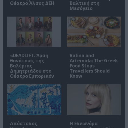
Θέατρο Άλσος ΔΕΗ
Βαλτική στη
Μεσόγειο
«DEADLIFT. Άρση
Rafina and
θανάτου», της
Artemida: The Greek
Βαλέριας
Food Stops
Δημητριάδου στο
Travellers Should
Θέατρο Εμπορικόν
Know
Απόστολος
Η Ελεωνόρα