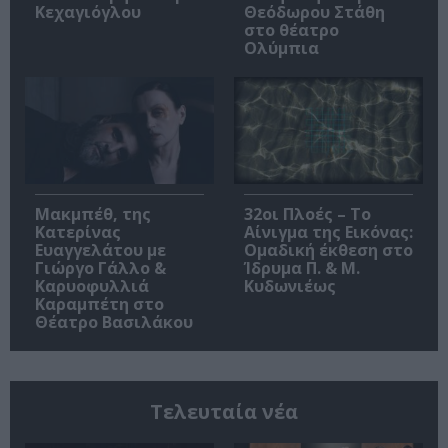
Κεχαγιόγλου
Θεόδωρου Στάθη
στο θέατρο
Ολύμπια
Μακμπέθ, της
32οι Πλοές – Το
Κατερίνας
Αίνιγμα της Εικόνας:
Ευαγγελάτου με
Ομαδική έκθεση στο
Γιώργο Γάλλο &
Ίδρυμα Π. & Μ.
Καρυοφυλλιά
Κυδωνιέως
Καραμπέτη στο
Θέατρο Βασιλάκου
Τελευταία νέα