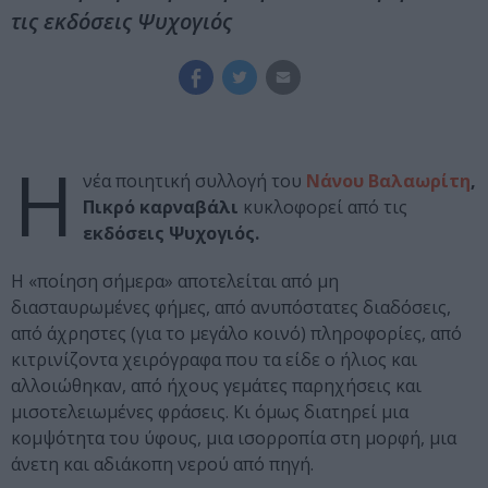
τις εκδόσεις Ψυχογιός
Η
νέα ποιητική συλλογή του
Νάνου Βαλαωρίτη
,
Πικρό καρναβάλι
κυκλοφορεί από τις
εκδόσεις Ψυχογιός.
Η «ποίηση σήμερα» αποτελείται από μη
διασταυρωμένες φήμες, από ανυπόστατες διαδόσεις,
από άχρηστες (για το μεγάλο κοινό) πληροφορίες, από
κιτρινίζοντα χειρόγραφα που τα είδε ο ήλιος και
αλλοιώθηκαν, από ήχους γεμάτες παρηχήσεις και
μισοτελειωμένες φράσεις. Κι όμως διατηρεί μια
κομψότητα του ύφους, μια ισορροπία στη μορφή, μια
άνετη και αδιάκοπη νερού από πηγή.