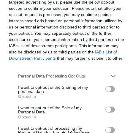
targeted advertising by us, please use the below opt-out
section to confirm your selection. Please note that after your
Σχετικά Άρθρα
opt-out request is processed you may continue seeing
interest-based ads based on personal information utilized by
us or personal information disclosed to third parties prior to
your opt-out. You may separately opt-out of the further
disclosure of your personal information by third parties on the
IAB’s list of downstream participants. This information may
also be disclosed by us to third parties on the
IAB’s List of
Downstream Participants
that may further disclose it to other
Απόστολος
Αλέξανδρος
third parties.
Χαντζαράς –
Μαγκανιώτης –
«Κλεμμένος
State of Change:
Personal Data Processing Opt Outs
Πειρατής» &
Έκθεση στην
“Beauty and Blue”:
γκαλερί Ακρόπρωρο
I want to opt-out of the Sharing of my
Διπλή παράλληλη
personal data.
έκθεση στην Πάτμο
Opted In
I want to opt-out of the Sale of my
Personal Data.
Opted In
I want to opt-out of processing my
Personal Data for Targeted Advertising.