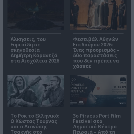
Άλκηστις, του
Φεστιβάλ Αθηνών
Ευριπίδη σε
Επιδαύρου 2026:
σκηνοθεσία
Ένας προορισμός –
Δημήτρη Καραντζά
δύο παραστάσεις
στα Αισχύλεια 2026
που δεν πρέπει να
χάσετε
Το Ροκ το Ελληνικό:
3o Piraeus Port Film
Ο Κώστας Τουρνάς
Festival στο
και ο Διονύσης
Δημοτικό Θέατρο
Τσακνής στο
Πειραιά – Από τη