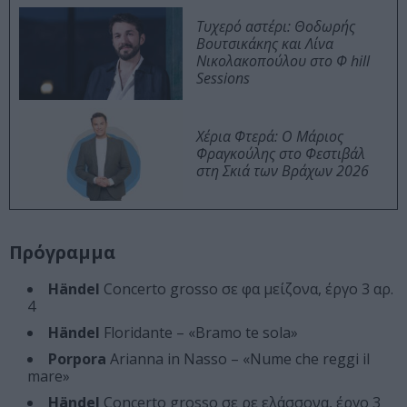
Τυχερό αστέρι: Θοδωρής
Βουτσικάκης και Λίνα
Νικολακοπούλου στο Φ hill
Sessions
Χέρια Φτερά: Ο Μάριος
Φραγκούλης στο Φεστιβάλ
στη Σκιά των Βράχων 2026
Πρόγραμμα
Händel
Concerto grosso σε φα μείζονα, έργο 3 αρ.
4
Händel
Floridante – «Bramo te sola»
Porpora
Arianna in Nasso – «Nume che reggi il
mare»
Händel
Concerto grosso σε ρε ελάσσονα, έργο 3