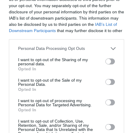
your opt-out. You may separately opt-out of the further
Τηλ.: 210 7282333 |
megaron.gr
disclosure of your personal information by third parties on the
IAB’s list of downstream participants. This information may
Ακολουθήστε το Culturenow.gr στο
Google News
και
also be disclosed by us to third parties on the
IAB’s List of
Downstream Participants
that may further disclose it to other
μάθετε πρώτοι όλες τις ειδήσεις
third parties.
Δείτε όλα τα
τελευταία νέα
για την Τέχνη και τον
Personal Data Processing Opt Outs
Πολιτισμό στο
Culturenow.gr
I want to opt-out of the Sharing of my
personal data.
Νέοι Διαγωνισμοί
❯
Opted In
I want to opt-out of the Sale of my
Tags
Personal Data.
Opted In
ΚΑΜΕΡΑΤΑ - ΟΡΧΗΣΤΡΑ ΤΩΝ ΦΙΛΩΝ ΤΗΣ ΜΟΥΣΙΚΗΣ
I want to opt-out of processing my
ΚΛΑΣΙΚΗ - ΟΠΕΡΑ
ΣΥΝΑΥΛΙΕΣ 2026
Personal Data for Targeted Advertising.
Opted In
Newsletter
I want to opt-out of Collection, Use,
Retention, Sale, and/or Sharing of my
Κάθε βδομάδα στο e-mail σας τα τελευταία νέα για
Personal Data that Is Unrelated with the