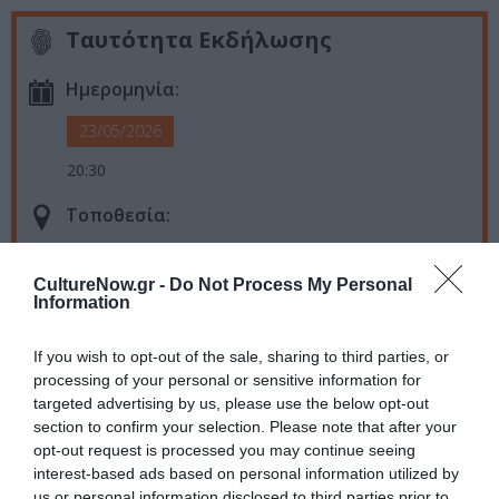
Ταυτότητα Εκδήλωσης
Ημερομηνία:
23/05/2026
20:30
Τοποθεσία:
Μέγαρο Μουσικής Αθηνών - Αίθουσα Χρήστος
Λαμπράκης, Βασ. Σοφίας και Κόκκαλη, Αθήνα
CultureNow.gr -
Do Not Process My Personal
Information
Μέγαρο Μουσικής Αθηνών
If you wish to opt-out of the sale, sharing to third parties, or
Eισιτήρια:
processing of your personal or sensitive information for
targeted advertising by us, please use the below opt-out
10 € (εκπτωτικά) | 15 € | 24 € | 30 € | 38 € | 46 € | 55
section to confirm your selection. Please note that after your
€
opt-out request is processed you may continue seeing
interest-based ads based on personal information utilized by
Πληροφορίες / Κρατήσεις:
us or personal information disclosed to third parties prior to