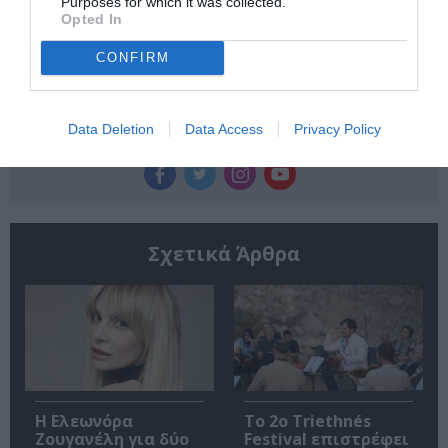
Purposes for which it was collected.
την Τέχνη και τον Πολιτισμό!
Opted In
CONFIRM
Data Deletion
Data Access
Privacy Policy
Ακολουθήστε το Culturenow.gr
Σχετικά Άρθρα
Η Ελεωνόρα
Το 2ο Triethnés
Ζουγανέλη για δύο
Festival επιστρέφει