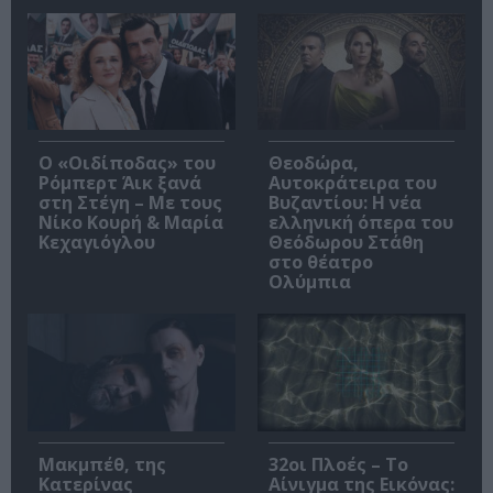
O «Οιδίποδας» του
Θεοδώρα,
Ρόμπερτ Άικ ξανά
Αυτοκράτειρα του
στη Στέγη – Με τους
Βυζαντίου: Η νέα
Νίκο Κουρή & Μαρία
ελληνική όπερα του
Κεχαγιόγλου
Θεόδωρου Στάθη
στο θέατρο
Ολύμπια
Μακμπέθ, της
32οι Πλοές – Το
Κατερίνας
Αίνιγμα της Εικόνας: