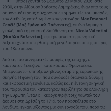
υποδέχονται το Σάββατο 23 Μαΐου 2026, στις
20:30, στην Αίθουσα Χρήστος Λαμπράκης, έναν από τους
σημαντικότερους σύγχρονους ερμηνευτές του μπαρόκ,
τον διεθνώς καταξιωμένο κοντρατενόρο
Max Emanuel
Cenčić [Μαξ Εμάνουελ Τσέντσιτς]
, σε ένα λαμπερό
γκαλά, υπό τη μουσική διεύθυνση του
Nicola Valentini
[Νικόλα Βαλεντίνι]
, αφιερωμένο στη φωνητική
δεξιοτεχνία και τη θεατρική μεγαλοπρέπεια της όπερας
του 18ου αιώνα.
Από τις πιο αινιγματικές μορφές της εποχής, ο
καστράτος Σενεζίνο –κατά κόσμον Φραντσέσκο
Μπερνάρντι– υπήρξε αληθινός σταρ της ευρωπαϊκής
σκηνής. Η φωνή του, που συνδύαζε διαύγεια, δύναμη
και εκφραστική ευγένεια, καθώς και η έντονη σκηνική
του παρουσία τον κατέστησαν περιζήτητο σε ολόκληρη
την Ευρώπη. Όταν ο Γκέοργκ Φρήντριχ Χαίντελ τον
άκουσε στη Δρέσδη το 1719, τον προσκάλεσε στο
Λονδίνο, εγκαινιάζοντας μια συνεργασία που, παρά τις