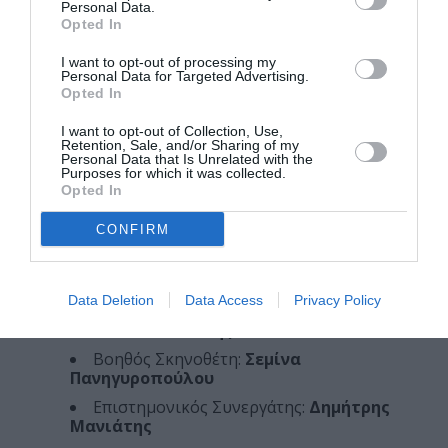
Personal Data.
(Βιολοντσέλο)
Opted In
Κωνσταντίνος Σαπούνης
(Τρομπέτα)
I want to opt-out of processing my
Κώστας Μπουντούρης
(Κιθάρα)
Personal Data for Targeted Advertising.
Opted In
ΣΥΝΤΕΛΕΣΤΕΣ:
I want to opt-out of Collection, Use,
Πρωτότυπο θεατρικό έργο:
Ιόλη Ανδρεάδη
Retention, Sale, and/or Sharing of my
Personal Data that Is Unrelated with the
& Άρης Ασπρούλης
Purposes for which it was collected.
Opted In
Σκηνοθεσία:
Ιόλη Ανδρεάδη
Σκηνογραφία:
Μαρία Φιλίππου
CONFIRM
Κοστούμια:
Νίκος Χαρλαύτης
Φωτισμοί:
Στέλλα Κάλτσου
Data Deletion
Data Access
Privacy Policy
Ζωγραφική σκηνικού – Φροντιστήριο:
Βαλεντίνο Βαλάσης
Βοηθός Σκηνοθέτη:
Σεμίνα
Πανηγυροπούλου
Επιστημονικός Συνεργάτης:
Δημήτρης
Μανιάτης