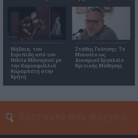
Μήδεια, του
Στάθης Γκότσης: Το
Ευριπίδη από τον
Μουσείο ως
Nikita Milivojević με
Δυναμικό Εργαλείο
την Καρυοφυλλιά
Κριτικής Μάθησης
Καραμπέτη στην
Κρήτη