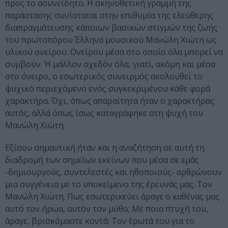
προς το ασυνείδητο. Η σκηνοθετική γραμμή της
παράστασης συνίσταται στην επιθυμία της ελεύθερης
διαπραγμάτευσης κάποιων βασικών στιγμών της ζωής
του πρωτοπόρου Έλληνα μουσικού Μανώλη Χιώτη ως
υλικού ονείρου. Ονείρου μέσα στο οποίο όλα μπορεί να
συμβούν. Ή μάλλον σχεδόν όλα, γιατί, ακόμη και μέσα
στο όνειρο, ο εσωτερικός συνειρμός ακολουθεί το
ψυχικό περιεχόμενο ενός συγκεκριμένου κάθε φορά
χαρακτήρα. Όχι, όπως απαραίτητα ήταν ο χαρακτήρας
αυτός, αλλά όπως ίσως καταγράφηκε στη ψυχή του
Μανώλη Χιώτη.
Εξίσου σημαντική ήταν και η αναζήτηση σε αυτή τη
διαδρομή των σημείων εκείνων που μέσα σε εμάς
-δημιουργούς, συντελεστές και ηθοποιούς- αρθρώνουν
μια συγγένεια με το υποκείμενο της έρευνάς μας. Τον
Μανώλη Χιώτη. Πως εσωτερικεύει άραγε ο καθένας μας
αυτό τον ήρωα, αυτόν τον μύθο; Με ποια πτυχή του,
άραγε, βρισκόμαστε κοντά; Τον έρωτά του για το