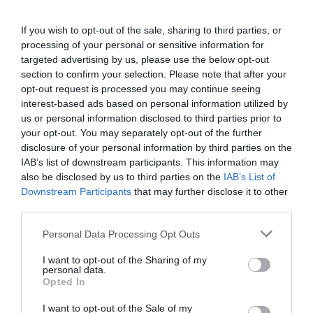
Πέννυ Μπαλτατζή
(Μαίρη Λίντα)
Βανέσα Αδαμοπούλου
(Ζωή Νάχη, Grace
If you wish to opt-out of the sale, sharing to third parties, or
Kelly)
processing of your personal or sensitive information for
targeted advertising by us, please use the below opt-out
Αργύρης Αγγέλου
(Μουσικός, Κομπέρ,
section to confirm your selection. Please note that after your
Κώστας Χατζηχρήστος)
opt-out request is processed you may continue seeing
Βασίλης Μαργέτης
(Μίκης Θεοδωράκης,
interest-based ads based on personal information utilized by
Πατέρας Μανώλη Χιώτη)
us or personal information disclosed to third parties prior to
Ελένη Μισχοπούλου
(Μητέρα Μανωλη
your opt-out. You may separately opt-out of the further
Χιώτη, Μαρία Κάλλας)
disclosure of your personal information by third parties on the
IAB’s list of downstream participants. This information may
Κωνσταντίνος Μουταφτσής
(πολλαπλοί
also be disclosed by us to third parties on the
IAB’s List of
ρόλοι)
Downstream Participants
that may further disclose it to other
Θάνος Κόνιαρης
(πολλαπλοί ρόλοι)
third parties.
ΜΟΥΣΙΚΟΙ:
Personal Data Processing Opt Outs
Παύλος Παφρανίδης
(Ενορχήστρωση –
I want to opt-out of the Sharing of my
Διδασκαλία, Μπουζούκι)
personal data.
Opted In
Βαγγέλης Καλαμάρας
(Ντραμς, Κρουστά)
Κατερίνα Σεγκούνα-Πλιόγκου
I want to opt-out of the Sale of my