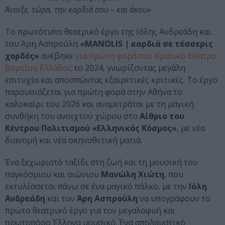
Άνοιξε, τώρα, την καρδιά σου – και άκου»
Το πρωτότυπο θεατρικό έργο της Ιόλης Ανδρεάδη και
του Άρη Ασπρούλη
«MANOLIS | καρδιά σε τέσσερις
χορδές»
ανέβηκε
για πρώτη φορά στο Κρατικό Θέατρο
Βορείου Ελλάδος
το 2024, γνωρίζοντας μεγάλη
επιτυχία και αποσπώντας εξαιρετικές κριτικές. Το έργο
παρουσιάζεται για πρώτη φορά στην Αθήνα το
καλοκαίρι του 2026 και αναμετράται με τη μαγική
συνθήκη του ανοιχτού χώρου στο
Αίθριο του
Κέντρου Πολιτισμού «Ελληνικός Κόσμος»
, με νέα
διανομή και νέα σκηνοθετική ματιά.
Ένα ξεχωριστό ταξίδι στη ζωή και τη μουσική του
παγκόσμιου και αιώνιου
Μανώλη Χιώτη
, που
εκτυλίσσεται πάνω σε ένα μαγικό πάλκο, με την
Ιόλη
Ανδρεάδη
και τον
Άρη Ασπρούλη
να υπογράφουν το
πρώτο θεατρικό έργο για τον μεγαλοφυή και
πρωτοπόρο Έλληνα μουσικό. Ένα απολαυστικό