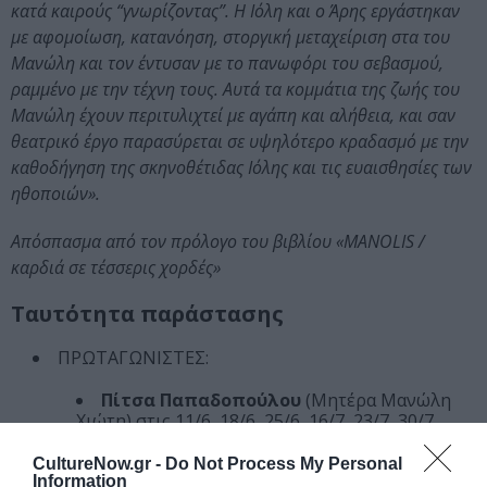
κατά καιρούς “γνωρίζοντας”. Η Ιόλη και ο Άρης εργάστηκαν
με αφομοίωση, κατανόηση, στοργική μεταχείριση στα του
Μανώλη και τον έντυσαν με το πανωφόρι του σεβασμού,
ραμμένο με την τέχνη τους. Αυτά τα κομμάτια της ζωής του
Μανώλη έχουν περιτυλιχτεί με αγάπη και αλήθεια, και σαν
θεατρικό έργο παρασύρεται σε υψηλότερο κραδασμό με την
καθοδήγηση της σκηνοθέτιδας Ιόλης και τις ευαισθησίες των
ηθοποιών».
Απόσπασμα από τον πρόλογο του βιβλίου «MANOLIS /
καρδιά σε τέσσερις χορδές»
Ταυτότητα παράστασης
ΠΡΩΤΑΓΩΝΙΣΤΕΣ:
Πίτσα Παπαδοπούλου
(Μητέρα Μανώλη
Χιώτη) στις 11/6, 18/6, 25/6, 16/7, 23/7, 30/7,
20/8, 27/8, 10/9
CultureNow.gr -
Do Not Process My Personal
Γεράσιμος Γεννατάς
(Μανώλης Χιώτης)
Information