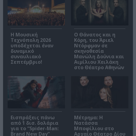
Η Μουσική
Ο Θάνατος και η
Τεχνόπολη 2026
Κόρη, του Άριελ
υποδέχεται έναν
Ντόρφμαν σε
δυναμικό
σκηνοθεσία
συναυλιακό
Μανώλη Δούνια και
Σεπτέμβριο!
Αιμίλιου Χειλάκη
στο Θέατρο Αθηνών
Εισπράξεις πάνω
Μέτρημα: Η
από 1 δισ. δολάρια
Νατάσσα
για το “Spider-Man:
Μποφίλιου στο
Brand New Day”
Αρχαίο Θέατρο Δίου