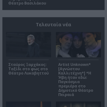
Θέατρο Βασιλάκου
Τελευταία νέα
Σταύρος Ξαρχάκος:
Artist Unknown*
Ταξίδι στο φως στο
[Αγνώστου
Θέατρο Λυκαβηττού
Καλλιτέχνη*] *Η
Ήβη ήταν εδώ:
Παγκόσμια
πρεμιέρα στο
Δημοτικό Θέατρο
Πειραιά