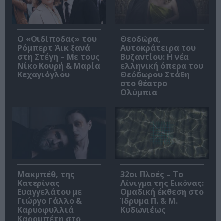
O «Οιδίποδας» του
Θεοδώρα,
Ρόμπερτ Άικ ξανά
Αυτοκράτειρα του
στη Στέγη – Με τους
Βυζαντίου: Η νέα
Νίκο Κουρή & Μαρία
ελληνική όπερα του
Κεχαγιόγλου
Θεόδωρου Στάθη
στο θέατρο
Ολύμπια
Μακμπέθ, της
32οι Πλοές – Το
Κατερίνας
Αίνιγμα της Εικόνας:
Ευαγγελάτου με
Ομαδική έκθεση στο
Γιώργο Γάλλο &
Ίδρυμα Π. & Μ.
Καρυοφυλλιά
Κυδωνιέως
Καραμπέτη στο