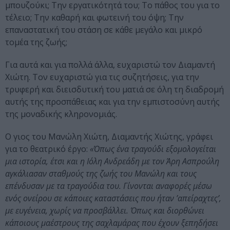
μπουζούκι; Την εργατικότητά του; Το πάθος του για το
τέλειο; Την καθαρή και φωτεινή του όψη; Την
επαναστατική του στάση σε κάθε μεγάλο και μικρό
τομέα της ζωής;
Για αυτά και για πολλά άλλα, ευχαριστώ τον Διαμαντή
Χιώτη. Τον ευχαριστώ για τις συζητήσεις, για την
τρυφερή και διεισδυτική του ματιά σε όλη τη διαδρομή
αυτής της προσπάθειας και για την εμπιστοσύνη αυτής
της μοναδικής κληρονομιάς.
Ο γιος του Μανώλη Χιώτη, Διαμαντής Χιώτης, γράφει
για το θεατρικό έργο:
«Όπως ένα τραγούδι εξομολογείται
μια ιστορία, έτσι και η Ιόλη Ανδρεάδη με τον Άρη Ασπρούλη
αγκάλιασαν σταθμούς της ζωής του Μανώλη και τους
επένδυσαν με τα τραγούδια του. Γίνονται αναφορές μέσω
ενός ονείρου σε κάποιες καταστάσεις που ήταν ’απείραχτες’,
με ευγένεια, χωρίς να προσβάλλει. Όπως και διορθώνει
κάποιους μαέστρους της σαχλαμάρας που έχουν ξεπηδήσει