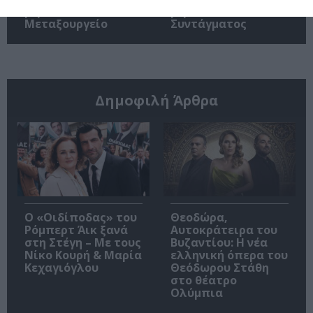
βιβλίου στο
βιβλίου στα Public
Μεταξουργείο
Συντάγματος
Δημοφιλή Άρθρα
O «Οιδίποδας» του
Θεοδώρα,
Ρόμπερτ Άικ ξανά
Αυτοκράτειρα του
στη Στέγη – Με τους
Βυζαντίου: Η νέα
Νίκο Κουρή & Μαρία
ελληνική όπερα του
Κεχαγιόγλου
Θεόδωρου Στάθη
στο θέατρο
Ολύμπια