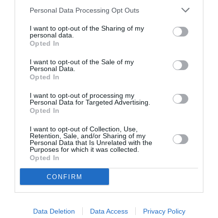
Σχετικά Άρθρα
Personal Data Processing Opt Outs
I want to opt-out of the Sharing of my
personal data.
Opted In
I want to opt-out of the Sale of my
Personal Data.
Opted In
Η μακρά λίστα με
Έκθεση Βιβλίου
τις υποψηφιότητες
2026 στο Ναύπλιο
I want to opt-out of processing my
για το Βραβείο
Personal Data for Targeted Advertising.
Booker 2026
Opted In
I want to opt-out of Collection, Use,
Retention, Sale, and/or Sharing of my
Personal Data that Is Unrelated with the
Purposes for which it was collected.
Opted In
CONFIRM
«Παρεμποδίζοντας
Σπύρος Κακατσάκης
την αποστασία,
– Ανακρίνοντας το
Ιουλιανά 1965»:
Σκοτάδι:
Data Deletion
Data Access
Privacy Policy
Παρουσίαση του
Παρουσίαση του