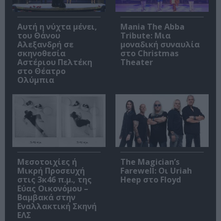
Αυτή η νύχτα μένει,
Mania The Abba
του Θάνου
Tribute: Μια
Αλεξανδρή σε
μοναδική συναυλία
σκηνοθεσία
στο Christmas
Αστέριου Πελτέκη
Theater
στο Θέατρο
Ολύμπια
Μεσοτοιχίες ή
The Magician’s
Μικρή Προσευχή
Farewell: Οι Uriah
στις 3κ46 π.μ., της
Heep στο Floyd
Εύας Οικονόμου –
Βαμβακά στην
Εναλλακτική Σκηνή
ΕΛΣ