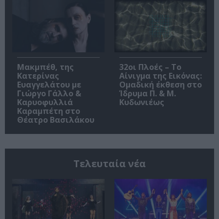
Μακμπέθ, της
32οι Πλοές – Το
Κατερίνας
Αίνιγμα της Εικόνας:
Ευαγγελάτου με
Ομαδική έκθεση στο
Γιώργο Γάλλο &
Ίδρυμα Π. & Μ.
Καρυοφυλλιά
Κυδωνιέως
Καραμπέτη στο
Θέατρο Βασιλάκου
Τελευταία νέα