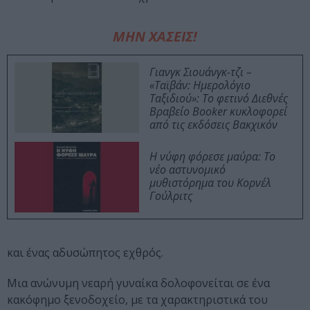
ΜΗΝ ΧΑΣΕΙΣ!
Γιανγκ Σιουάνγκ-τζι –
«Ταϊβάν: Ημερολόγιο
Ταξιδιού»: Το φετινό Διεθνές
Βραβείο Booker κυκλοφορεί
από τις εκδόσεις Βακχικόν
Η νύφη φόρεσε μαύρα: Το
νέο αστυνομικό
μυθιστόρημα του Κορνέλ
Γούλριτς
και ένας αδυσώπητος εχθρός.
Μια ανώνυμη νεαρή γυναίκα δολοφονείται σε ένα
κακόφημο ξενοδοχείο, με τα χαρακτηριστικά του