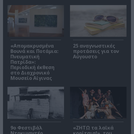
«Απομακρυσμένα
25 αναγνωστικές
Βουνά και Ποτάμια:
προτάσεις για τον
Πνευματική
Αύγουστο
Πατρίδα»:
Περιοδική έκθεση
στο Διαχρονικό
Μουσείο Αίγινας
9ο Φεστιβάλ
«ΖΗΤΩ τα λαϊκά
Ντοκιμαντέρ
κορίτσια!», του